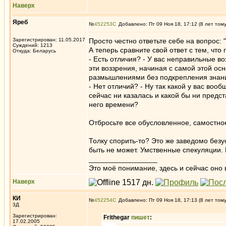
Наверх
Яреб
№
452253
Добавлено: Пт 09 Ноя 18, 17:12 (8 лет том
Зарегистрирован: 11.05.2017
Просто честно ответьте себе на вопрос: 
Суждений: 1213
А теперь сравните свой ответ с тем, что
Откуда: Беларусь
- Есть отличия? - У вас неправильные в
эти воззрения, начиная с самой этой ос
размышлениями без подкрепления знан
- Нет отличий? - Ну так какой у вас во
сейчас ни казалась и какой бы ни предс
него времени?
Отбросьте все обусловленное, самостное 
Толку спорить-то? Это же заведомо без
быть не может. Умственные спекуляции.
_________________
Это моё понимание, здесь и сейчас оно в
Наверх
КИ
№
452254
Добавлено: Пт 09 Ноя 18, 17:13 (8 лет том
3Д
Зарегистрирован:
Frithegar
пишет
:
17.02.2005