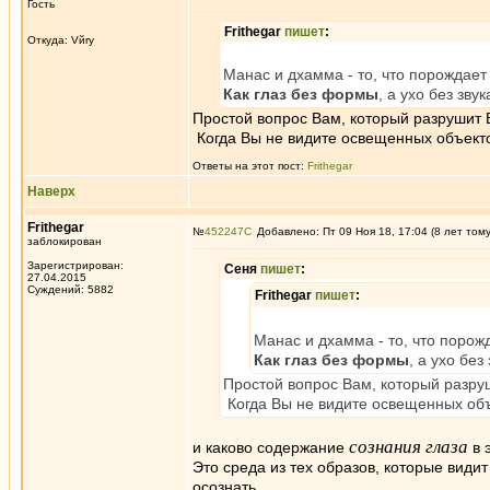
Гость
Frithegar
пишет
:
Откуда: Vйry
Манас и дхамма - то, что порождает 
Как глаз без формы
, а ухо без зву
Простой вопрос Вам, который разрушит
Когда Вы не видите освещенных объекто
Ответы на этот пост:
Frithegar
Наверх
Frithegar
№
452247
Добавлено: Пт 09 Ноя 18, 17:04 (8 лет том
заблокирован
Зарегистрирован:
Сеня
пишет
:
27.04.2015
Суждений: 5882
Frithegar
пишет
:
Манас и дхамма - то, что порожд
Как глаз без формы
, а ухо без
Простой вопрос Вам, который разру
Когда Вы не видите освещенных объ
сознания глаза
и каково содержание
в 
Это среда из тех образов, которые види
осознать.