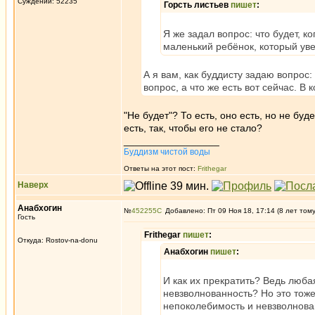
Суждений: 52235
Горсть листьев
пишет
:
Я же задал вопрос: что будет, к
маленький ребёнок, который увер
А я вам, как буддисту задаю вопрос: 
вопрос, а что же есть вот сейчас. В 
"Не будет"? То есть, оно есть, но не буд
есть, так, чтобы его не стало?
_________________
Буддизм чистой воды
Ответы на этот пост:
Frithegar
Наверх
Анабхогин
№
452255
Добавлено: Пт 09 Ноя 18, 17:14 (8 лет том
Гость
Frithegar
пишет
:
Откуда: Rostov-na-donu
Анабхогин
пишет
:
И как их прекратить? Ведь люба
невзволнованность? Но это тоже
непоколебимость и невзволнован