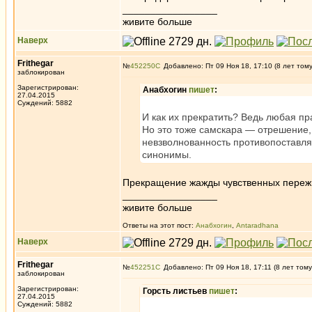
_________________
живите больше
Наверх
Frithegar
№
452250
Добавлено: Пт 09 Ноя 18, 17:10 (8 лет том
заблокирован
Зарегистрирован:
Анабхогин
пишет
:
27.04.2015
Суждений: 5882
И как их прекратить? Ведь любая пр
Но это тоже самскара — отрешение, 
невзволнованность противопоставляю
синонимы.
Прекращение жажды чувственных пережи
_________________
живите больше
Ответы на этот пост:
Анабхогин
,
Antaradhana
Наверх
Frithegar
№
452251
Добавлено: Пт 09 Ноя 18, 17:11 (8 лет тому
заблокирован
Зарегистрирован:
Горсть листьев
пишет
:
27.04.2015
Суждений: 5882