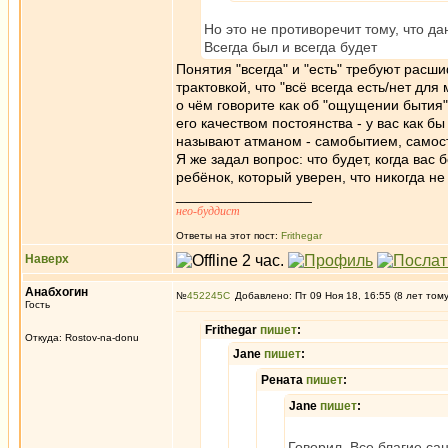
Но это не противоречит тому, что 
Всегда был и всегда будет
Понятия "всегда" и "есть" требуют расш
трактовкой, что "всё всегда есть/нет дл
о чём говорите как об "ощущении бытия"
его качеством постоянства - у вас как б
называют атманом - самобытием, самос
Я же задал вопрос: что будет, когда вас
ребёнок, который уверен, что никогда не 
_________________
нео-буддист
Ответы на этот пост:
Frithegar
Наверх
Анабхогин
№
452245
Добавлено: Пт 09 Ноя 18, 16:55 (8 лет том
Гость
Frithegar
пишет
:
Откуда: Rostov-na-donu
Jane
пишет
:
Рената
пишет
:
Jane
пишет
:
Говорил. Все благие са