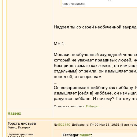
явлениями
Надоел ты со своей необученной заурядн
МН 1
Монахи, необученный заурядный человек
который не уважает правдивых людей, 
Восприняв землю как землю, он измышляе
отдельным] от земли, он измышляет зем
понял её, я говорю вам.
...
Он воспринимает ниббану как ниббану. В
измышляет [себя в] ниббане, он измышл
радуется ниббане. И почему? Потому что
Ответы на этот пост:
Frithegar
Наверх
Горсть листьев
№
452244
Добавлено: Пт 09 Ноя 18, 16:51 (8 лет том
Фикус, Историк
Зарегистрирован:
Frithegar
пишет
: