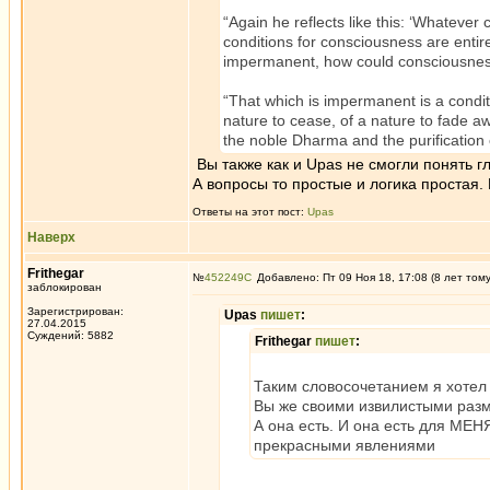
“Again he reflects like this: ‘Whatever
conditions for consciousness are entir
impermanent, how could consciousnes
“That which is impermanent is a conditi
nature to cease, of a nature to fade a
the noble Dharma and the purification
Вы также как и Upas не смогли понять г
А вопросы то простые и логика простая. 
Ответы на этот пост:
Upas
Наверх
Frithegar
№
452249
Добавлено: Пт 09 Ноя 18, 17:08 (8 лет том
заблокирован
Зарегистрирован:
Upas
пишет
:
27.04.2015
Суждений: 5882
Frithegar
пишет
:
Таким словосочетанием я хотел 
Вы же своими извилистыми раз
А она есть. И она есть для МЕН
прекрасными явлениями