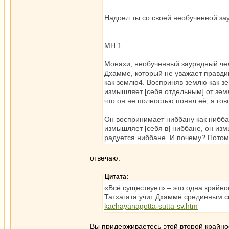
Надоел ты со своей необученной зау
МН 1
Монахи, необученный заурядный чел
Дхамме, который не уважает правд
как землю4. Восприняв землю как зе
измышляет [себя отдельным] от зем
что он не полностью понял её, я го
...
Он воспринимает ниббану как ниббан
измышляет [себя в] ниббане, он из
радуется ниббане. И почему? Потому
отвечаю:
Цитата:
«Всё существует» – это одна крайнос
Татхагата учит Дхамме срединным 
kachayanagotta-sutta-sv.htm
Вы придерживаетесь этой второй крайности