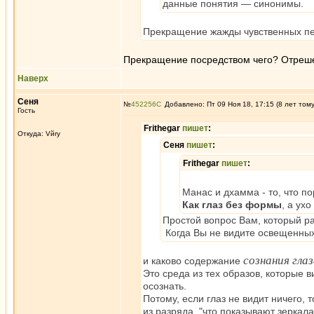
данные понятия — синонимы.
Прекращение жажды чувственных пер
Прекращение посредством чего? Отреше
Наверх
Сеня
№
452256
Добавлено: Пт 09 Ноя 18, 17:15 (8 лет том
Гость
Frithegar
пишет
:
Откуда: Vйry
Сеня
пишет
:
Frithegar
пишет
:
Манас и дхамма - то, что по
Как глаз без формы
, а ух
Простой вопрос Вам, который р
Когда Вы не видите освещенных
сознания гла
и каково содержание
Это среда из тех образов, которые 
осознать.
Потому, если глаз не видит ничего, 
из разряда, "что показывают зеркала,