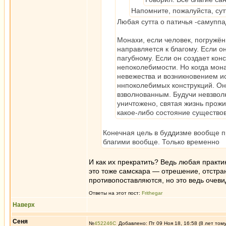
Напомните, пожалуйста, сут
Любая сутта о патичья -самуппа
Монахи, если человек, погружён
направляется к благому. Если о
пагубному. Если он создает кон
непоколебимости. Но когда мона
невежества и возникновением ис
ннпоколебимых конструкций. Он 
взволнованным. Будучи невзвол
уничтожено, святая жизнь прожи
какое-либо состояние существов
Конечная цель в буддизме вообще пр
благими вообще. Только временно
И как их прекратить? Ведь любая практи
это тоже самскара — отрешение, отстран
противопоставляются, но это ведь очев
Ответы на этот пост:
Frithegar
Наверх
Сеня
№
452246
Добавлено: Пт 09 Ноя 18, 16:58 (8 лет том