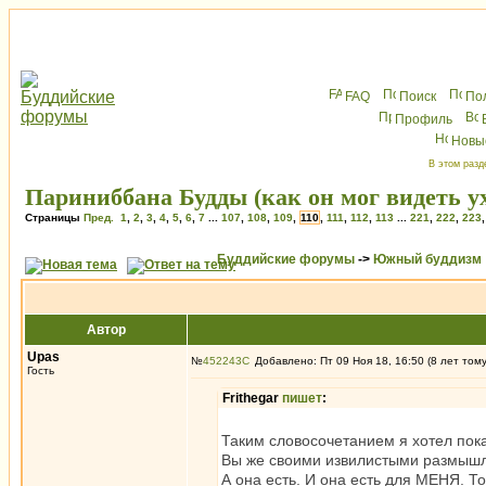
FAQ
Поиск
По
Профиль
Новы
В этом разд
Париниббана Будды (как он мог видеть ух
Страницы
Пред.
1
,
2
,
3
,
4
,
5
,
6
,
7
...
107
,
108
,
109
,
110
,
111
,
112
,
113
...
221
,
222
,
223
Буддийские форумы
->
Южный буддизм
Автор
Upas
№
452243
Добавлено: Пт 09 Ноя 18, 16:50 (8 лет том
Гость
Frithegar
пишет
:
Таким словосочетанием я хотел пока
Вы же своими извилистыми размышл
А она есть. И она есть для МЕНЯ. Т