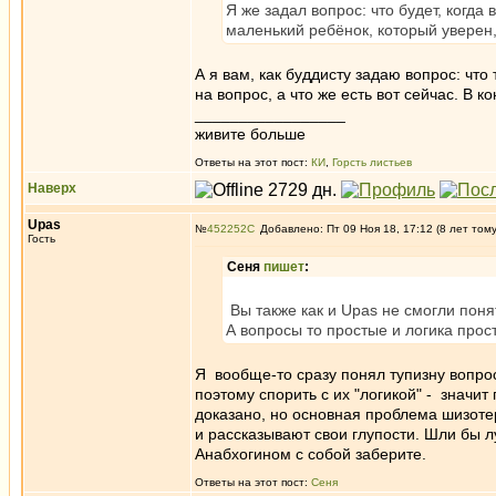
Я же задал вопрос: что будет, когда 
маленький ребёнок, который уверен, 
А я вам, как буддисту задаю вопрос: что 
на вопрос, а что же есть вот сейчас. В к
_________________
живите больше
Ответы на этот пост:
КИ
,
Горсть листьев
Наверх
Upas
№
452252
Добавлено: Пт 09 Ноя 18, 17:12 (8 лет том
Гость
Сеня
пишет
:
Вы также как и Upas не смогли поня
А вопросы то простые и логика прост
Я вообще-то сразу понял тупизну вопрос
поэтому спорить с их "логикой" - значит
доказано, но основная проблема шизотер
и рассказывают свои глупости. Шли бы 
Анабхогином с собой заберите.
Ответы на этот пост:
Сеня