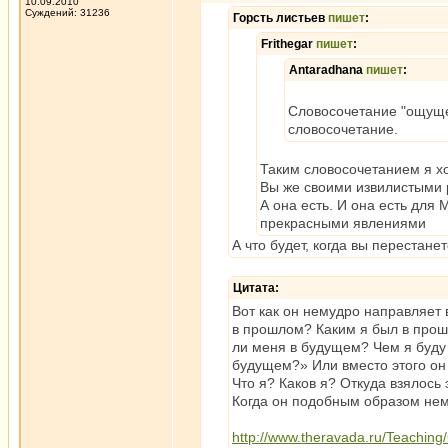
10.09.2010
Суждений: 31236
Горсть листьев
пишет
:
Frithegar
пишет
:
Antaradhana
пишет
:
Словосочетание "ощущен
словосочетание.
Таким словосочетанием я хо
Вы же своими извилистыми 
А она есть. И она есть для
прекрасными явлениями
А что будет, когда вы перестане
Цитата:
Вот как он немудро направляет
в прошлом? Каким я был в прош
ли меня в будущем? Чем я буду 
будущем?» Или вместо этого он 
Что я? Каков я? Откуда взялось
Когда он подобным образом нем
http://www.theravada.ru/Teaching