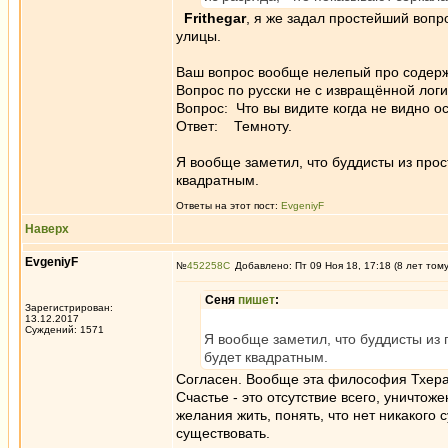
Frithegar
, я же задал простейший вопр
улицы.
Ваш вопрос вообще нелепый про содерж
Вопрос по русски не с извращённой логик
Вопрос: Что вы видите когда не видно 
Ответ: Темноту.
Я вообще заметил, что буддисты из прост
квадратным.
Ответы на этот пост:
EvgeniyF
Наверх
EvgeniyF
№
452258
Добавлено: Пт 09 Ноя 18, 17:18 (8 лет том
Сеня
пишет
:
Зарегистрирован:
13.12.2017
Суждений: 1571
Я вообще заметил, что буддисты из п
будет квадратным.
Согласен. Вообще эта философия Тхера
Счастье - это отсутствие всего, уничтож
желания жить, понять, что нет никакого 
существовать.