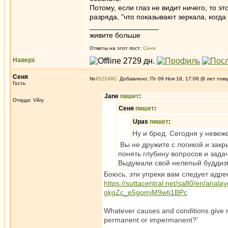
Потому, если глаз не видит ничего, то э
разряда, "что показывают зеркала, когда 
_________________
живите больше
Ответы на этот пост:
Сеня
Наверх
Сеня
№
452248
Добавлено: Пт 09 Ноя 18, 17:06 (8 лет том
Гость
Jane
пишет
:
Откуда: Vйry
Сеня
пишет
:
Upas
пишет
:
Ну и бред. Сегодня у невеж
Вы не дружите с логикой и закр
понять глубину вопросов и зада
Выдумали свой нелепый буддизм
Боюсь, эти упреки вам следует адрес
https://suttacentral.net/sa80/en/ana
gkgZc_e5gomjM9wtj1BPc
Whatever causes and conditions give r
permanent or impermanent?’