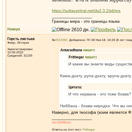
https://suttacentral.net/ds2.3.2/pli/ms
_________________
Границы мира - это границы языка
Наверх
Горсть листьев
№
452238
Добавлено: Пт 09 Ноя 18, 16:26 (8 лет том
Фикус, Историк
Зарегистрирован:
Antaradhana
пишет
:
10.09.2010
Суждений: 31235
Frithegar
пишет
:
И какие вы знаете виды сущест
Кама-дхату, рупа-дхату, арупа-дхату.
Цитата:
И что нирвана - это тоже бхава
Ниббана - бхава-ниродха. Что вы н
Наверно, для теософа (коим является Ф.)
_________________
нео-буддист
Ответы на этот пост:
Frithegar