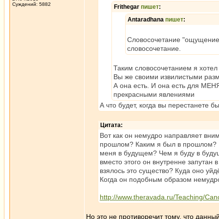
Суждений: 5882
Frithegar
пишет
:
Antaradhana
пишет
:
Словосочетание "ощущение б
словосочетание.
Таким словосочетанием я хотел 
Вы же своими извилистыми раз
А она есть. И она есть для МЕН
прекрасными явлениями
А что будет, когда вы перестанете б
Цитата:
Вот как он немудро направляет вни
прошлом? Каким я был в прошлом? Б
меня в будущем? Чем я буду в буду
вместо этого он внутренне запутан 
взялось это существо? Куда оно уйд
Когда он подобным образом немудро
http://www.theravada.ru/Teaching/Can
Но это не противоречит тому, что данн