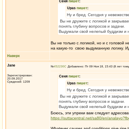
Сеня
пишет
:
Upas
пишет
:
Ну и бред. Сегодня у невежеств
Вы не дружите с логикой и закрывае
понять глубину вопросов и задачи.
Выдумали свой нелепый буддизм и н
Вы не только с логикой, но и с головой 
на какую-то свою выдуманную логику. Ид
Наверх
Jane
№
452230
Добавлено: Пт 09 Ноя 18, 15:43 (8 лет том
Зарегистрирован:
Сеня
пишет
:
20.09.2017
Суждений: 1209
Upas
пишет
:
Ну и бред. Сегодня у невежеств
Вы не дружите с логикой и закрывае
понять глубину вопросов и задачи.
Выдумали свой нелепый буддизм и н
Боюсь, эти упреки вам следует адресоват
https://suttacentral.net/sa80/en/analay
Whatever causes and conditions give rise 