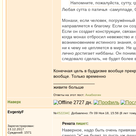
Напомните, пожалуйста, сутту, 
Любая сутта о патичья -самуппаде, 
Монахи, если человек, погружённый 
направляется к благому. Если он со
Если он создает конструкции, связ
когда монах отбросил невежество и 
возникновением истинного знания, 
ни к чему не цепляется в мире. Не 
лично достигает ниббаны. Он понима
следовало сделать, не будет более 
Конечная цель в буддизме вообще прекра
вообще. Только временно
_________________
живите больше
Ответы на этот пост:
Анабхогин
Наверх
EvgeniyF
№
452234
Добавлено: Пт 09 Ноя 18, 15:56 (8 лет том
Рената
пишет
:
Зарегистрирован:
13.12.2017
Наверное, надо быть очень привязанн
Суждений: 1571
самого "я" не будет, то пусть уж луч