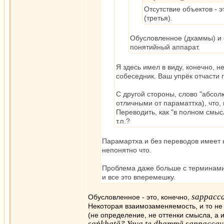
Отсутствие объектов - 
(третья).
Обусловленное (дхаммы) и 
понятийный аппарат.
Я здесь имел в виду, конечно, н
собеседник. Ваш упрёк отчасти 
С другой стороны, слово "абсол
отличными от параматтха), что,
Переводить, как "в полном смысл
т.п.?
Парамартха и без переводов имеет н
непонятно что.
Проблема даже больше с терминами "
и все это вперемешку.
sappacc
Обусловленное - это, конечно,
Некоторая взаимозаменяемость, и то не 
(не определение, не оттенки смысла, а
saṅkhatā? Yeva te dhammā sappaccay