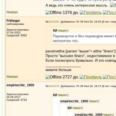
А ведь это очень интересная мысль.
Наверх
Frithegar
№
452235
Добавлено: Пт 09 Ноя 18, 16:03 (8 лет том
заблокирован
Зарегистрирован:
КИ
пишет
:
27.04.2015
Суждений: 5882
Парамартха и без переводов имеет н
непонятно что.
paramattha [param "выше"+ attha "благо"]
Просто "высшее благо", недостижимое 
Если посмотреть буквально. И это совпа
_________________
живите больше
Наверх
empiriocritic_1900
№
452237
Добавлено: Пт 09 Ноя 18, 16:17 (8 лет том
Зарегистрирован:
КИ
пишет
:
26.06.2017
Суждений: 8733
empiriocritic_1900
пишет
:
КИ
пишет
:
empiriocritic_1900
пишет
: