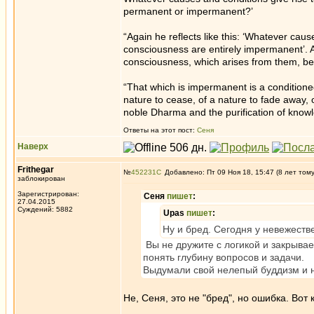
permanent or impermanent?’
“Again he reflects like this: ‘Whatever cau
consciousness are entirely impermanent’. A
consciousness, which arises from them, b
“That which is impermanent is a conditioned 
nature to cease, of a nature to fade away, 
noble Dharma and the purification of knowl
Ответы на этот пост:
Сеня
Наверх
Frithegar
№
452231
Добавлено: Пт 09 Ноя 18, 15:47 (8 лет том
заблокирован
Зарегистрирован:
Сеня
пишет
:
27.04.2015
Суждений: 5882
Upas
пишет
:
Ну и бред. Сегодня у невежеств
Вы не дружите с логикой и закрывае
понять глубину вопросов и задачи.
Выдумали свой нелепый буддизм и н
Не, Сеня, это не "бред", но ошибка. Вот 