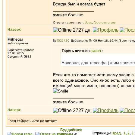
Всегда был и всегда будет
_________________
живите больше
Ответы на этот пост:
Upas
,
Горсть листьев
Наверх
Frithegar
№
452242
Добавлено: Пт 09 Ноя 18, 16:44 (8 лет том
заблокирован
Зарегистрирован:
Горсть листьев
пишет
:
27.04.2015
Суждений: 5882
Наверно, для теософа (коим является
Если что-то помогает истинному знанию -
всего одинаковое. Оно либо есть, либо ег
имеющий много имен, оппонент) является
_________________
живите больше
Наверх
Тред сейчас никто не читает.
Буддийские
Страницы
Пред.
1
,
2
,
3
форумы
->