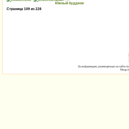
Южный буддизм
Страница
109
из
228
За информацию, размещённую на сайте пол
Мощь пх