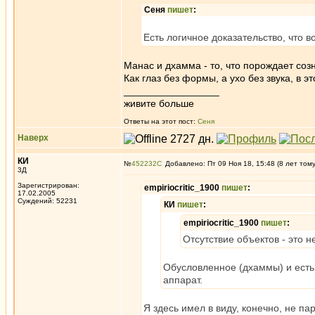
Сеня
пишет
:
Есть логичное доказательство, что 
Манас и дхамма - то, что порождает созн
Как глаз без формы, а ухо без звука, в 
_________________
живите больше
Ответы на этот пост:
Сеня
Наверх
КИ
№
452232
Добавлено: Пт 09 Ноя 18, 15:48 (8 лет том
3Д
Зарегистрирован:
empiriocritic_1900
пишет
:
17.02.2005
Суждений: 52231
КИ
пишет
:
empiriocritic_1900
пишет
:
Отсутствие объектов - это н
Обусловленное (дхаммы) и есть
аппарат.
Я здесь имел в виду, конечно, не па