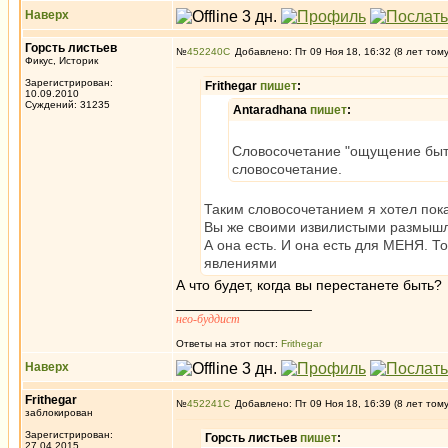
Наверх
Горсть листьев
№
452240
Добавлено: Пт 09 Ноя 18, 16:32 (8 лет том
Фикус, Историк
Зарегистрирован:
Frithegar
пишет
:
10.09.2010
Суждений: 31235
Antaradhana
пишет
:
Словосочетание "ощущение бытия
словосочетание.
Таким словосочетанием я хотел пока
Вы же своими извилистыми размышл
А она есть. И она есть для МЕНЯ. Т
явлениями
А что будет, когда вы перестанете быть?
_________________
нео-буддист
Ответы на этот пост:
Frithegar
Наверх
Frithegar
№
452241
Добавлено: Пт 09 Ноя 18, 16:39 (8 лет том
заблокирован
Зарегистрирован:
Горсть листьев
пишет
:
27.04.2015