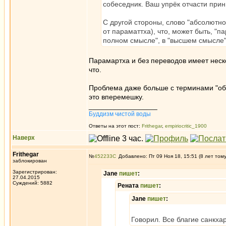
собеседник. Ваш упрёк отчасти прин
С другой стороны, слово "абсолютн
от параматтха), что, может быть, "п
полном смысле", в "высшем смысле", 
Парамартха и без переводов имеет неско
что.
Проблема даже больше с терминами "обус
это вперемешку.
_________________
Буддизм чистой воды
Ответы на этот пост:
Frithegar
,
empiriocritic_1900
Наверх
Frithegar
№
452233
Добавлено: Пт 09 Ноя 18, 15:51 (8 лет том
заблокирован
Зарегистрирован:
Jane
пишет
:
27.04.2015
Суждений: 5882
Рената
пишет
:
Jane
пишет
:
Говорил. Все благие санкха