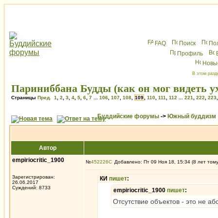
FAQ
Поиск
По
Профиль
Новы
В этом разд
Париниббана Будды (как он мог видеть ух
Страницы
Пред.
1
,
2
,
3
,
4
,
5
,
6
,
7
...
106
,
107
,
108
,
109
,
110
,
111
,
112
...
221
,
222
,
223
Буддийские форумы
->
Южный буддизм
Автор
empiriocritic_1900
№
452226
Добавлено: Пт 09 Ноя 18, 15:34 (8 лет том
Зарегистрирован:
КИ
пишет
:
26.06.2017
Суждений: 8733
empiriocritic_1900
пишет
:
Отсутствие объектов - это не аб