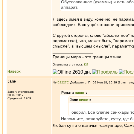
Обусловленное (дхаммы) и есть абс
аппарат.
Я здесь имел в виду, конечно, не парама
собеседник. Ваш упрёк отчасти принимаю
С другой стороны, слово "абсолютное" 
параматтха), что, может быть, "параматт
смысле", в "высшем смысле", параматтха 
_________________
Границы мира - это границы языка
Ответы на этот пост:
КИ
Наверх
Jane
№
452227
Добавлено: Пт 09 Ноя 18, 15:36 (8 лет том
Зарегистрирован:
Рената
пишет
:
20.09.2017
Суждений: 1209
Jane
пишет
:
Говорил. Все благие санкхары т
Напомните, пожалуйста, сутту, где 
Любая сутта о патичья -самуппаде, Самь