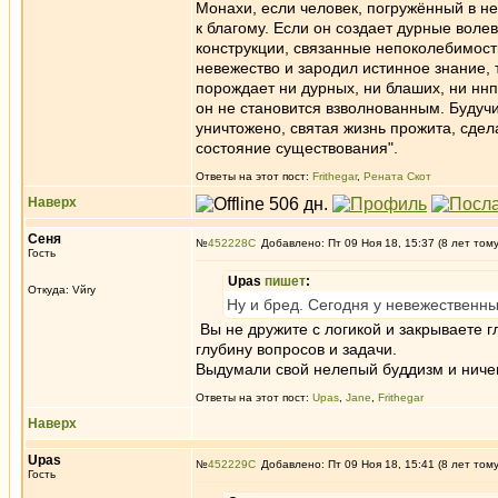
Монахи, если человек, погружённый в не
к благому. Если он создает дурные воле
конструкции, связанные непоколебимост
невежество и зародил истинное знание, 
порождает ни дурных, ни блаших, ни ннп
он не становится взволнованным. Будуч
уничтожено, святая жизнь прожита, сдел
состояние существования".
Ответы на этот пост:
Frithegar
,
Рената Скот
Наверх
Сеня
№
452228
Добавлено: Пт 09 Ноя 18, 15:37 (8 лет том
Гость
Upas
пишет
:
Откуда: Vйry
Ну и бред. Сегодня у невежественны
Вы не дружите с логикой и закрываете г
глубину вопросов и задачи.
Выдумали свой нелепый буддизм и ничег
Ответы на этот пост:
Upas
,
Jane
,
Frithegar
Наверх
Upas
№
452229
Добавлено: Пт 09 Ноя 18, 15:41 (8 лет том
Гость