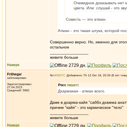
Очевидное доказывать нет н
цвета. Или: слушай - это зву
Совесть — это атман.
Атман - это такая штука, которой по
Совершенно верно. Но, именно для этого
остальное
_________________
живите больше
Наверх
Frithegar
№
445637
Добавлено: Пт 12 Окт 18, 20:34 (8 лет тому
заблокирован
Зарегистрирован:
Росс
пишет
:
27.04.2015
Суждений: 5882
Дхармакая - атман всего.
Даже в дхарма-кайя "саббэ дхамма анатта
причем "кайя" - это кармическое "тело"
_________________
живите больше
Наверх