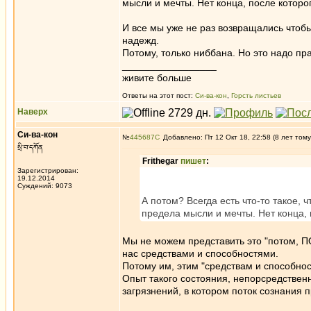
мысли и мечты. Нет конца, после которог
И все мы уже не раз возвращались чтоб
надежд.
Потому, только ниббана. Но это надо пр
_________________
живите больше
Ответы на этот пост:
Си-ва-кон
,
Горсть листьев
Наверх
Си-ва-кон
№
445687
Добавлено: Пт 12 Окт 18, 22:58 (8 лет тому
སྲི་བ་དཀོན
Frithegar
пишет
:
Зарегистрирован:
19.12.2014
Суждений: 9073
А потом? Всегда есть что-то такое, 
предела мысли и мечты. Нет конца, 
Мы не можем представить это "потом, П
нас средствами и способностями.
Потому им, этим "средствам и способнос
Опыт такого состояния, непорсредственн
загрязнений, в котором поток сознания 