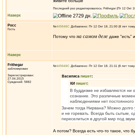
живите больше
Последний раз редактировалось: Frithegar (Пт 12 Окт 1
Наверх
Росс
№
445646
Добавлено: Пт 12 Окт 18, 21:00 (8 лет тому
Гость
на самом деле
Потому что
даже "есть" 
Наверх
Frithegar
№
445649
Добавлено: Пт 12 Окт 18, 21:11 (8 лет тому
заблокирован
Зарегистрирован:
Василиса
пишет
:
27.04.2015
Суждений: 5882
КИ
пишет
:
В буддизме не избавляются ни о
сознание. Это различные момен
наблюдениями нет постоянного 
Зачем тогда Нирвана? Можно долго 
и не горевать. Всегда быть сытым, 
переселиться в другой мир под зву
А потом? Всегда есть что-то такое, что б