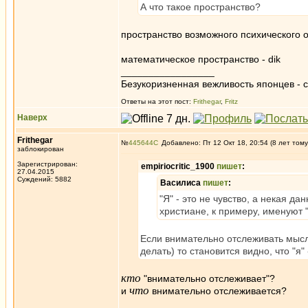
А что такое пространство?
пространство возможного психического 
математическое пространство - dik
_________________
Безукоризненная вежливость японцев - с
Ответы на этот пост:
Frithegar
,
Fritz
Наверх
Frithegar
№
445644
Добавлено: Пт 12 Окт 18, 20:54 (8 лет тому
заблокирован
Зарегистрирован:
empiriocritic_1900
пишет
:
27.04.2015
Суждений: 5882
Василиса
пишет
:
"Я" - это не чувство, а некая дан
христиане, к примеру, именуют 
Если внимательно отслеживать мысл
делать) то становится видно, что "я
кто
"внимательно отслеживает"?
что
и
внимательно отслеживается?
_________________