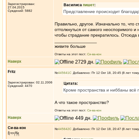
Зарегистрирован:
Василиса
пишет
:
27.04.2015
Суждений: 5882
Представление происходит благодар
Правильно, другое. Изначально то, что с
оттолкнуться от самого неоспоримого и н
чтобы страдание прекратилось. Отсюда в
_________________
живите больше
Ответы на этот пост:
Си-ва-кон
Наверх
Fritz
№
445641
Добавлено: Пт 12 Окт 18, 20:45 (8 лет тому
Зарегистрирован: 02.11.2006
Цитата:
Суждений: 4470
Кроме пространства и ниббаны всё 
А что такое пространство?
Ответы на этот пост:
Си-ва-кон
Наверх
Си-ва-кон
№
445642
Добавлено: Пт 12 Окт 18, 20:47 (8 лет тому
སྲི་བ་དཀོན