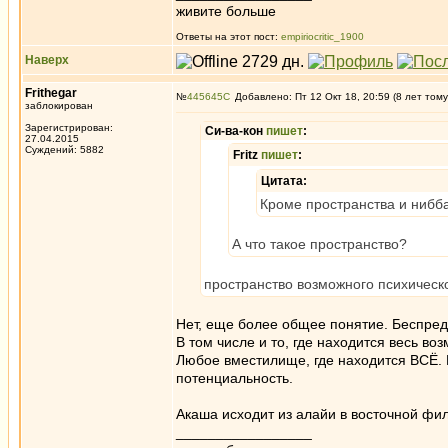
живите больше
Ответы на этот пост:
empiriocritic_1900
Наверх
Frithegar
№
445645
Добавлено: Пт 12 Окт 18, 20:59 (8 лет тому
заблокирован
Зарегистрирован:
Си-ва-кон
пишет
:
27.04.2015
Суждений: 5882
Fritz
пишет
:
Цитата:
Кроме пространства и нибб
А что такое пространство?
пространство возможного психическ
Нет, еще более общее понятие. Беспред
В том числе и то, где находится весь во
Любое вместилище, где находится ВСЁ. И
потенциальность.
Акаша исходит из алайи в восточной фи
_________________