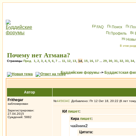
FAQ
Поиск
По
Профиль
Новы
В этом разд
Почему нет Атмана?
Страницы
Пред.
1
,
2
,
3
,
4
,
5
,
6
,
7
...
11
,
12
,
13
,
14
,
15
,
16
,
17
...
29
,
30
,
31
,
32
,
33
,
34
,
Буддийские форумы
->
Буддистская фи
Автор
Frithegar
№
445634
Добавлено: Пт 12 Окт 18, 20:22 (8 лет тому
заблокирован
Зарегистрирован:
КИ
пишет
:
27.04.2015
Суждений: 5882
Кира
пишет
:
чайник2
Цитата: