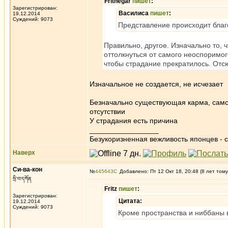
Frithegar
пишет
:
Зарегистрирован:
Василиса
пишет
:
19.12.2014
Суждений: 9073
Представление происходит благ
Правильно, другое. Изначально то, ч
оттолкнуться от самого неоспоримого
чтобы страдание прекратилось. Отсю
Изначальное не создается, не исчезает
Безначально существующая карма, самск
отсутствии
У страдания есть причина
_________________
Безукоризненная вежливость японцев - с
Наверх
Си-ва-кон
№
445643
Добавлено: Пт 12 Окт 18, 20:48 (8 лет тому
སྲི་བ་དཀོན
Fritz
пишет
:
Зарегистрирован:
Цитата:
19.12.2014
Суждений: 9073
Кроме пространства и ниббаны 