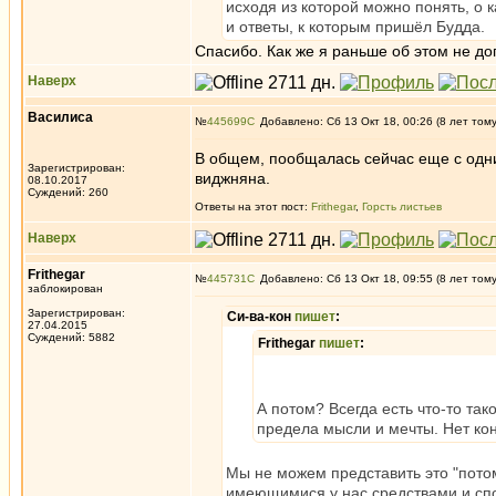
исходя из которой можно понять, о 
и ответы, к которым пришёл Будда.
Спасибо. Как же я раньше об этом не до
Наверх
Василиса
№
445699
Добавлено: Сб 13 Окт 18, 00:26 (8 лет том
В общем, пообщалась сейчас еще с одни
Зарегистрирован:
виджняна.
08.10.2017
Суждений: 260
Ответы на этот пост:
Frithegar
,
Горсть листьев
Наверх
Frithegar
№
445731
Добавлено: Сб 13 Окт 18, 09:55 (8 лет том
заблокирован
Зарегистрирован:
Си-ва-кон
пишет
:
27.04.2015
Суждений: 5882
Frithegar
пишет
:
А потом? Всегда есть что-то так
предела мысли и мечты. Нет кон
Мы не можем представить это "пото
имеющимися у нас средствами и сп