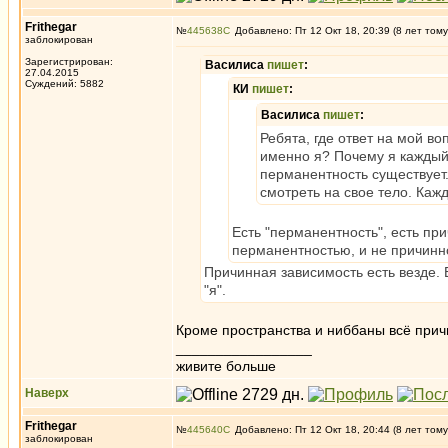
Frithegar
№
445638
Добавлено: Пт 12 Окт 18, 20:39 (8 лет тому
заблокирован
Зарегистрирован:
Василиса
пишет
:
27.04.2015
Суждений: 5882
КИ
пишет
:
Василиса
пишет
:
Ребята, где ответ на мой во
именно я? Почему я каждый 
перманентность существует.
смотреть на свое тело. Кажд
Есть "перманентность", есть пр
перманентностью, и не причинн
Причинная зависимость есть везде. 
"я".
Кроме пространства и ниббаны всё прич
_________________
живите больше
Наверх
Frithegar
№
445640
Добавлено: Пт 12 Окт 18, 20:44 (8 лет тому
заблокирован