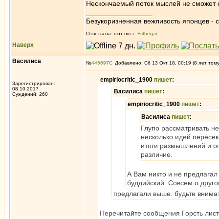
Нескончаемый поток мыслей не сможет с
_________________
Безукоризненная вежливость японцев - с
Ответы на этот пост:
Frithegar
Наверх
Василиса
№
445697
Добавлено: Сб 13 Окт 18, 00:19 (8 лет том
empiriocritic_1900
пишет
:
Зарегистрирован:
08.10.2017
Василиса
пишет
:
Суждений: 260
empiriocritic_1900
пишет
:
Василиса
пишет
:
Глупо рассматривать не
несколько идей пересек
итоги размышлений и оп
различие.
А Вам никто и не предлагал 
буддийский. Совсем о друго
предлагали выше. будьте внима
Перечитайте сообщения Горсть листье