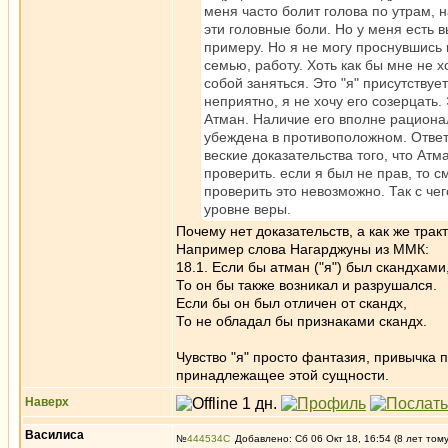
меня часто болит голова по утрам, н
эти головные боли. Но у меня есть в
примеру. Но я не могу проснувшись 
семью, работу. Хоть как бы мне не х
собой заняться. Это "я" присутствуе
неприятно, я не хочу его созерцать.
Атман. Наличие его вполне рационал
убеждена в противоположном. Ответ 
веские доказательства того, что Атм
проверить. если я был не прав, то с
проверить это невозможно. Так с чег
уровне веры.
Почему нет доказательств, а как же тра
Например слова Нагарджуны из ММК:
18.1. Если бы атман ("я") был скандхами
То он бы также возникал и разрушался.
Если бы он был отличен от скандх,
То не обладал бы признаками скандх.
Чувство "я" просто фантазия, привычка
принадлежащее этой сущности.
Наверх
Василиса
№
444534
Добавлено: Сб 06 Окт 18, 16:54 (8 лет том