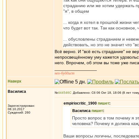
так как они ощущаются теперь. И ещ
страданию или же хотим удержать п
"я", в общем
... когда я хотел в прошлой жизни че
что будет вот так. Так как основное
... обусловлены страданием и невеж
действовать, но это не значит что "в
Всё верно. И "всё есть страдание" не ве
непросвещённому уму кажется удовольст
него. Впрочем, об этом вы тоже уже пис
_________________
нео-буддист
Наверх
Василиса
№
444546
Добавлено: Сб 06 Окт 18, 18:06 (8 лет том
empiriocritic_1900
пишет
:
Зарегистрирован:
08.10.2017
Василиса
пишет
:
Суждений: 260
Просто вопрос в том почему я э
человека? Почему я должна кажд
Ваши вопросы логичны, последовател