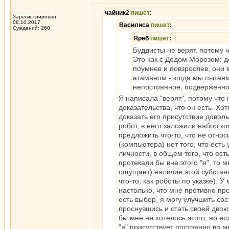
чайник2
пишет
:
Зарегистрирован:
08.10.2017
Василиса
пишет
:
Суждений: 260
Яреб
пишет
:
Буддисты не верят, потому 
Это как с Дедом Морозом: де
поумнев и повзрослев, они в
атаманом - когда мы пытаемс
непостоянное, подверженно
Я написала "верят", потому что н
доказательства, что он есть. Хо
доказать его присутствие довол
робот, в него заложили набор к
предложить что-то, что не относ
(компьютера) нет того, что есть
личности, в общем того, что ест
протекали бы вне этого "я", то
ощущает) наличие этой субстанц
что-то, как роботы по указке). 
настолько, что мне противно про
есть выбор, я могу улучшить сос
проснувшись и стать своей двою
бы мне не хотелось этого, но ес
"я" присутствует постоянно во м