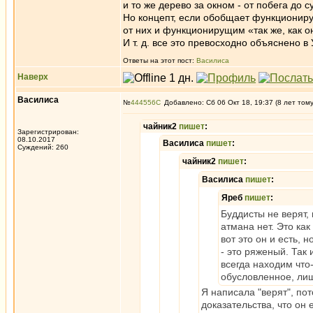
и то же дерево за окном - от побега до с
Но концепт, если обобщает функционир
от них и функционирущим «так же, как о
И т. д. все это превосходно объяснено в
Ответы на этот пост:
Василиса
Наверх
Василиса
№
444556
Добавлено: Сб 06 Окт 18, 19:37 (8 лет том
чайник2
пишет
:
Зарегистрирован:
08.10.2017
Василиса
пишет
:
Суждений: 260
чайник2
пишет
:
Василиса
пишет
:
Яреб
пишет
:
Буддисты не верят,
атмана нет. Это ка
вот это он и есть, 
- это ряженый. Так 
всегда находим что
обусловленное, лиш
Я написала "верят", пот
доказательства, что он 