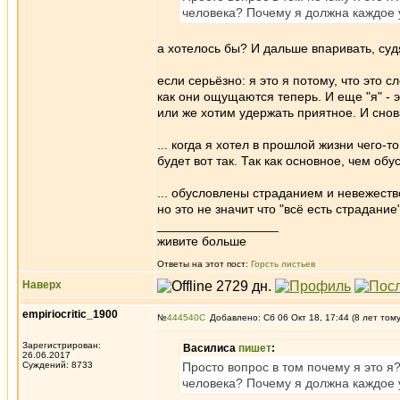
человека? Почему я должна каждое у
а хотелось бы? И дальше впаривать, су
если серьёзно: я это я потому, что это 
как они ощущаются теперь. И еще "я" - 
или же хотим удержать приятное. И сно
... когда я хотел в прошлой жизни чего-то
будет вот так. Так как основное, чем об
... обусловлены страданием и невежеств
но это не значит что "всё есть страдание"
_________________
живите больше
Ответы на этот пост:
Горсть листьев
Наверх
empiriocritic_1900
№
444540
Добавлено: Сб 06 Окт 18, 17:44 (8 лет том
Зарегистрирован:
Василиса
пишет
:
26.06.2017
Суждений: 8733
Просто вопрос в том почему я это я
человека? Почему я должна каждое у