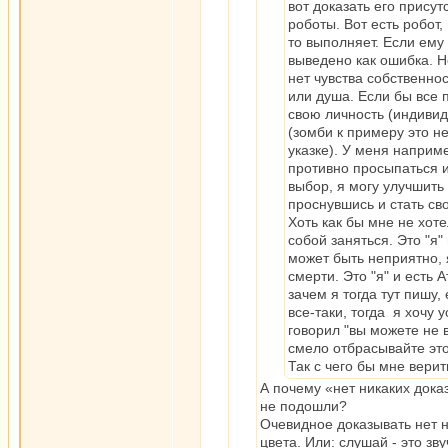
вот доказать его прису
роботы. Вот есть робот,
то выполняет. Если ему 
выведено как ошибка. Но
нет чувства собственнос
или душа. Если бы все 
свою личность (индиви
(зомби к примеру это не
указке). У меня наприме
противно просыпаться и 
выбор, я могу улучшить
проснувшись и стать св
Хоть как бы мне не хоте
собой заняться. Это "я"
может быть неприятно, 
смерти. Это "я" и есть
зачем я тогда тут пишу
все-таки, тогда я хочу 
говорил "вы можете не 
смело отбрасывайте это"
Так с чего бы мне верит
А почему «нет никаких дока
не подошли?
Очевидное доказывать нет н
цвета. Или: слушай - это зву