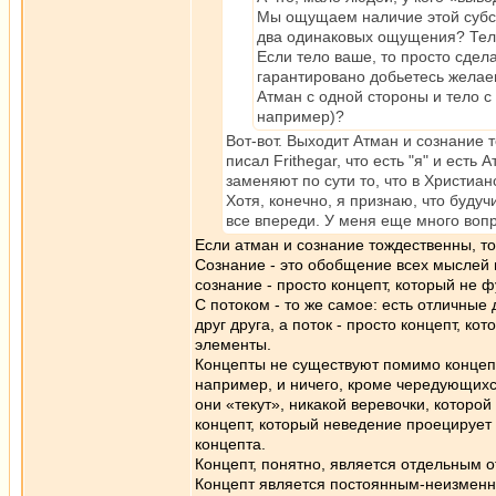
Мы ощущаем наличие этой субс
два одинаковых ощущения? Тело
Если тело ваше, то просто сдел
гарантировано добьетесь желае
Атман с одной стороны и тело с у
например)?
Вот-вот. Выходит Атман и сознание т
писал Frithegar, что есть "я" и ест
заменяют по сути то, что в Христиа
Хотя, конечно, я признаю, что будуч
все впереди. У меня еще много воп
Если атман и сознание тождественны, т
Сознание - это обобщение всех мыслей и
сознание - просто концепт, который не 
С потоком - то же самое: есть отличные
друг друга, а поток - просто концепт, 
элементы.
Концепты не существуют помимо концепт
например, и ничего, кроме чередующихся
они «текут», никакой веревочки, которой
концепт, который неведение проецирует
концепта.
Концепт, понятно, является отдельным о
Концепт является постоянным-неизменн