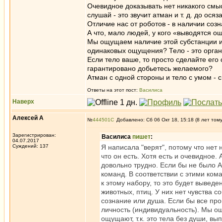
Очевидное доказывать нет никакого смысл
слушай - это звучит атман и т. д. до осяз
Отличие нас от роботов - в наличии созн
А что, мало людей, у кого «выводятся 
Мы ощущаем наличие этой субстанции 
одинаковых ощущения? Тело - это орган
Если тело ваше, то просто сделайте его
гарантировано добьетесь желаемого?
Атман с одной стороны и тело с умом - с
Ответы на этот пост:
Василиса
Наверх
Алексей А
№
444501
Добавлено: Сб 06 Окт 18, 15:18 (8 лет том
Зарегистрирован:
Василиса
пишет
:
04.07.2017
Суждений: 137
Я написала "верят", потому что нет н
что он есть. Хотя есть и очевидное. 
довольно трудно. Если бы не было А
команд. В соответствии с этими кома
к этому набору, то это будет выведе
животных, птиц. У них нет чувства со
сознание или душа. Если бы все про
личность (индивидуальность). Мы о
ощущают, т.к. это тела без души, вы