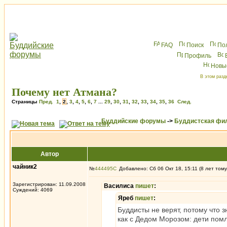
FAQ
Поиск
По
Профиль
Новы
В этом разд
Почему нет Атмана?
Страницы
Пред.
1
,
2
,
3
,
4
,
5
,
6
,
7
...
29
,
30
,
31
,
32
,
33
,
34
,
35
,
36
След.
Буддийские форумы
->
Буддистская фи
Автор
чайник2
№
444495
Добавлено: Сб 06 Окт 18, 15:11 (8 лет тому
Зарегистрирован: 11.09.2008
Василиса
пишет
:
Суждений: 4069
Яреб
пишет
:
Буддисты не верят, потому что 
как с Дедом Морозом: дети помла