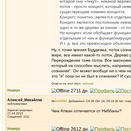
которой они «текут», никакой верев
поток - просто концепт, который не
существующим помимо концепта.
Концепт, понятно, является отдельн
Концепт является постоянным-неиз
одно и то же дерево за окном - от по
Но концепт, если обобщает функцио
отдельным от них и функционирущим 
И т. д. все это превосходно объясне
Ну, с точки зрения Буддизма, поток созн
мире, все имеет какой-то поток. Дерево 
Перерождение тоже поток. Все закономе
который не способен мыслить, например
сознание". Он может вообще ни о чем не
это "я" пока он не был в сознании? И с
Ответы на этот пост:
чайник2
Наверх
Алексей_Михайлов
№
444558
Добавлено: Сб 06 Окт 18, 20:16 (8 лет том
заблокирован
Зарегистрирован:
Чем Атман отличается от Ниббаны?
21.04.2015
Суждений: 1111
Наверх