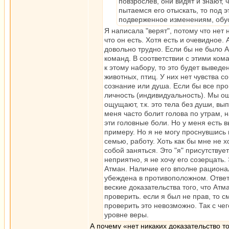
повзрослев, они видят и знают, 
пытаемся его отыскать, то под э
подверженное изменениям, обус
Я написала "верят", потому что нет н
что он есть. Хотя есть и очевидное. 
довольно трудно. Если бы не было А
команд. В соответствии с этими кома
к этому набору, то это будет выведе
животных, птиц. У них нет чувства со
сознание или душа. Если бы все про
личность (индивидуальность). Мы о
ощущают, т.к. это тела без души, вы
меня часто болит голова по утрам, н
эти головные боли. Но у меня есть в
примеру. Но я не могу проснувшись 
семью, работу. Хоть как бы мне не х
собой заняться. Это "я" присутствуе
неприятно, я не хочу его созерцать.
Атман. Наличие его вполне рационал
убеждена в противоположном. Ответ 
веские доказательства того, что Атм
проверить. если я был не прав, то с
проверить это невозможно. Так с чег
уровне веры.
А почему «нет никаких доказательство т