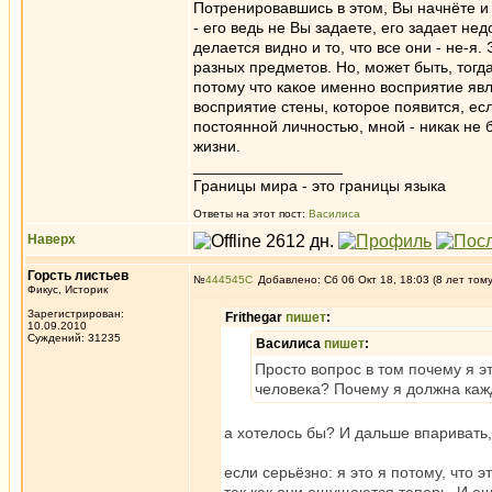
Потренировавшись в этом, Вы начнёте и 
- его ведь не Вы задаете, его задает нед
делается видно и то, что все они - не-я
разных предметов. Но, может быть, тогда
потому что какое именно восприятие явл
восприятие стены, которое появится, ес
постоянной личностью, мной - никак не 
жизни.
_________________
Границы мира - это границы языка
Ответы на этот пост:
Василиса
Наверх
Горсть листьев
№
444545
Добавлено: Сб 06 Окт 18, 18:03 (8 лет том
Фикус, Историк
Зарегистрирован:
Frithegar
пишет
:
10.09.2010
Суждений: 31235
Василиса
пишет
:
Просто вопрос в том почему я э
человека? Почему я должна кажд
а хотелось бы? И дальше впаривать
если серьёзно: я это я потому, что