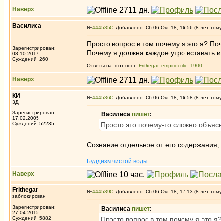
Наверх
Василиса
№
444535
Добавлено: Сб 06 Окт 18, 16:56 (8 лет том
Просто вопрос в том почему я это я? По
Зарегистрирован:
Почему я должна каждое утро вставать и
08.10.2017
Суждений: 260
Ответы на этот пост:
Frithegar
,
empiriocritic_1900
Наверх
КИ
№
444536
Добавлено: Сб 06 Окт 18, 16:58 (8 лет том
3Д
Зарегистрирован:
Василиса
пишет
:
17.02.2005
Суждений: 52235
Просто это почему-то сложно объясн
Сознание отдельное от его содержания, э
_________________
Буддизм чистой воды
Наверх
Frithegar
№
444539
Добавлено: Сб 06 Окт 18, 17:13 (8 лет том
заблокирован
Зарегистрирован:
Василиса
пишет
:
27.04.2015
Суждений: 5882
Просто вопрос в том почему я это я