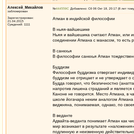
Алексей_Михайлов
№
444559
Добавлено: Сб 06 Окт 18, 20:17 (8 лет том
заблокирован
Зарегистрирован:
Атман в индийской философии
21.04.2015
Суждений: 1111
В ньяя-вайшешике
Ньяя и вайшешика считают Атман, или и
соединении Атмана с манасом, то есть 
В санкхья
В философии санкхья Атман тождествен
Буддизм
Философия буддизма отвергает индивидуа
буддизм не отрицает и не утверждает о
Будда говорил, что безличностно (анатта
напротив лишена страданий и является 
Каноне не говорится. Место Атмана, в 
школе йогачара неким аналогом Атмана
виджняна, понимаемая, однако, по свое
В веданте
Адвайта-веданта понимает Атман как чи
мир возникает в результате «наложения»
подлинную и неизменную действительно