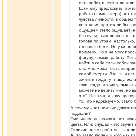
есть робот, в него заложили
Если ему предложить что-то,
робота (компьютера) нет тог
чувства личности, в общем т
состояния протекали бы вне
ощущаем (тело ощущает) нал
без души, выполняют что-то
голова по утрам, настолько,
головные боли. Но у меня е
примеру. Но я не могу прос
фигуру, семью, работу. Хоть
найти в себе силы собой зан
оно мне может быть неприят
самой смерти. Это "я" и ес
зачем я тогда тут пишу, есл
таки, тогда я хочу услышать
можете не верить мне, но в
это". Пока что я хочу прове
то, что недоказуемо, стало 
А почему «нет никаких доказате
подошли?
Очевидное доказывать нет никак
цвета. Или: слушай - это звучит 
Отличие нас от роботов - в нали
А что, мало людей, у кого «вы