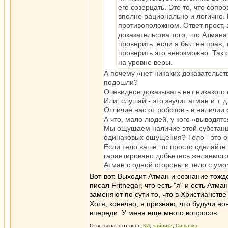
его созерцать. Это то, что сопр
вполне рационально и логично. 
противоположном. Ответ прост, а
доказательства того, что Атмана
проверить. если я был не прав, 
проверить это невозможно. Так с
на уровне веры.
А почему «нет никаких доказательст
подошли?
Очевидное доказывать нет никакого с
Или: слушай - это звучит атман и т. д
Отличие нас от роботов - в наличии 
А что, мало людей, у кого «выводя
Мы ощущаем наличие этой субстанц
одинаковых ощущения? Тело - это о
Если тело ваше, то просто сделайте
гарантировано добьетесь желаемог
Атман с одной стороны и тело с умом
Вот-вот. Выходит Атман и сознание тожде
писал Frithegar, что есть "я" и есть Ат
заменяют по сути то, что в Христианств
Хотя, конечно, я признаю, что будучи но
впереди. У меня еще много вопросов.
Ответы на этот пост:
КИ
,
чайник2
,
Си-ва-кон