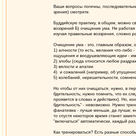
Ваши вопросы логичны, последовательны,
зрения) смотрите.
Буддийскую практику, в общем, можно св
воззрений Б) очищение ума. Не работая
изучая правильные воззрения, сложно р
Очищение ума - это, главным образом, 
1) алчности (то есть, желания что-либо 
ощущения и воодушевляющие идеи - имет
2) злобы (сюда относится любое раздраже
3) вялости и апатии
4) и сожалений (например, об упущенн
5) колебаний, нерешительности, сомнен
Но чтобы от них очищаться, нужно, в пе
бдительность; нужно помнить, что их сле
проявятся в словах и действиях). Но, ко
бдительность" - невозможно. Нужно трен
фанатизма - лучше меньше, да лучше; ес
то спустя некоторое время станет заметн
"включаться" автоматически, каждый раз,
Как тренироваться? Есть разные способы