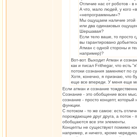
Отличие нас от роботов - в 
А что, мало людей, у кого 
«непрограммным»?
Мы ощущаем наличие этой 
или два одинаковых ощущени
Шершавая?
Если тело ваше, то просто 
вы гарантировано добьетес
Атман с одной стороны и тел
например)?
Вот-вот. Выходит Атман и сознан
как и писал Frithegar, что есть
потоки сознания заменяют по су
Хотя, конечно, я признаю, что б
еще все впереди. У меня еще м
Если атман и сознание тождественн
Сознание - это обобщение всех мысл
сознание - просто концепт, который
функции.
С потоком - то же самое: есть отли
порождающие друг друга, а поток - 
обобщаются все эти элементы.
Концепты не существуют помимо кон
например, и ничего, кроме чередующ