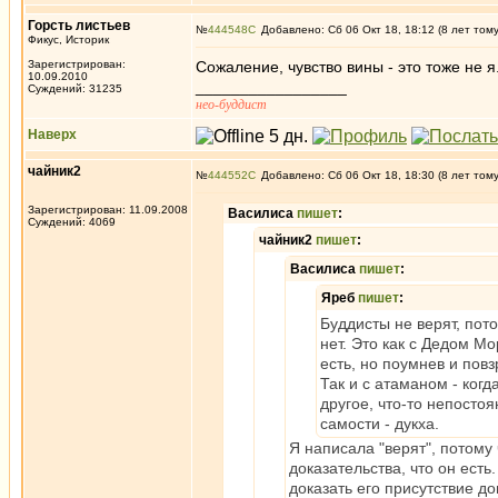
Горсть листьев
№
444548
Добавлено: Сб 06 Окт 18, 18:12 (8 лет том
Фикус, Историк
Зарегистрирован:
Сожаление, чувство вины - это тоже не я
10.09.2010
_________________
Суждений: 31235
нео-буддист
Наверх
чайник2
№
444552
Добавлено: Сб 06 Окт 18, 18:30 (8 лет том
Зарегистрирован: 11.09.2008
Василиса
пишет
:
Суждений: 4069
чайник2
пишет
:
Василиса
пишет
:
Яреб
пишет
:
Буддисты не верят, пот
нет. Это как с Дедом Мо
есть, но поумнев и повз
Так и с атаманом - когд
другое, что-то непост
самости - дукха.
Я написала "верят", потому ч
доказательства, что он есть
доказать его присутствие д