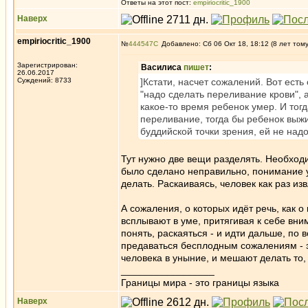
Ответы на этот пост:
empiriocritic_1900
Наверх
empiriocritic_1900
№
444547
Добавлено: Сб 06 Окт 18, 18:12 (8 лет том
Зарегистрирован:
Василиса
пишет
:
26.06.2017
Суждений: 8733
]Кстати, насчет сожалений. Вот ест
"надо сделать переливание крови", а
какое-то время ребенок умер. И тог
переливание, тогда бы ребенок выжи
буддийской точки зрения, ей не надо
Тут нужно две вещи разделять. Необходи
было сделано неправильно, понимание у
делать. Раскаиваясь, человек как раз из
А сожаления, о которых идёт речь, как о
всплывают в уме, притягивая к себе вни
понять, раскаяться - и идти дальше, по
предаваться бесплодным сожалениям - э
человека в уныние, и мешают делать то,
_________________
Границы мира - это границы языка
Наверх