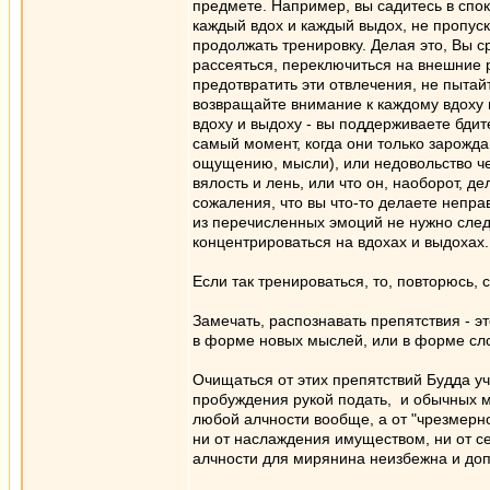
предмете. Например, вы садитесь в спо
каждый вдох и каждый выдох, не пропуск
продолжать тренировку. Делая это, Вы с
рассеяться, переключиться на внешние р
предотвратить эти отвлечения, не пытайт
возвращайте внимание к каждому вдоху 
вдоху и выдоху - вы поддерживаете бдит
самый момент, когда они только зарождаю
ощущению, мысли), или недовольство чем
вялость и лень, или что он, наоборот, 
сожаления, что вы что-то делаете непра
из перечисленных эмоций не нужно следо
концентрироваться на вдохах и выдохах.
Если так тренироваться, то, повторюсь,
Замечать, распознавать препятствия - э
в форме новых мыслей, или в форме сло
Очищаться от этих препятствий Будда уч
пробуждения рукой подать, и обычных ми
любой алчности вообще, а от "чрезмерно
ни от наслаждения имуществом, ни от се
алчности для мирянина неизбежна и доп