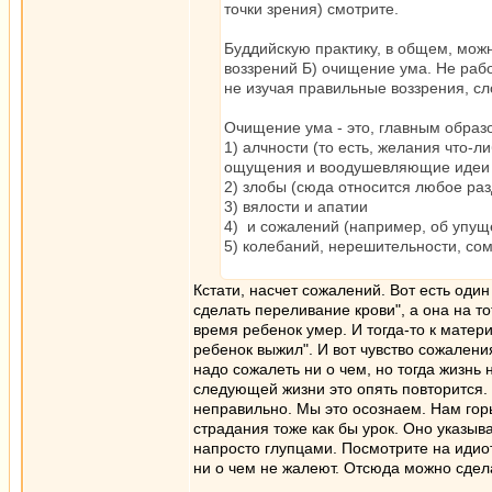
точки зрения) смотрите.
Буддийскую практику, в общем, можн
воззрений Б) очищение ума. Не раб
не изучая правильные воззрения, с
Очищение ума - это, главным образ
1) алчности (то есть, желания что-л
ощущения и воодушевляющие идеи - 
2) злобы (сюда относится любое разд
3) вялости и апатии
4) и сожалений (например, об упу
5) колебаний, нерешительности, со
Кстати, насчет сожалений. Вот есть оди
сделать переливание крови", а она на то
время ребенок умер. И тогда-то к матер
ребенок выжил". И вот чувство сожалени
надо сожалеть ни о чем, но тогда жизнь 
следующей жизни это опять повторится.
неправильно. Мы это осознаем. Нам горьк
страдания тоже как бы урок. Оно указыв
напросто глупцами. Посмотрите на идио
ни о чем не жалеют. Отсюда можно сдел