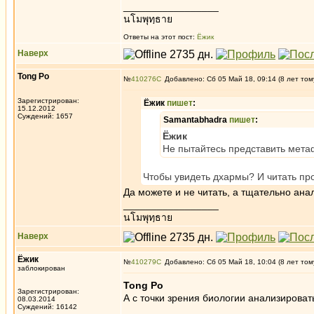
_________________
นโมพุทฺธาย
Ответы на этот пост:
Ёжик
Наверх
Tong Po
№
410276
Добавлено: Сб 05 Май 18, 09:14 (8 лет том
Зарегистрирован:
Ёжик
пишет
:
15.12.2012
Суждений: 1657
Samantabhadra
пишет
:
Ёжик
Не пытайтесь представить метаф
Чтобы увидеть дхармы? И читать про
Да можете и не читать, а тщательно ана
_________________
นโมพุทฺธาย
Наверх
Ёжик
№
410279
Добавлено: Сб 05 Май 18, 10:04 (8 лет том
заблокирован
Tong Po
Зарегистрирован:
А с точки зрения биологии анализировать
08.03.2014
Суждений: 16142