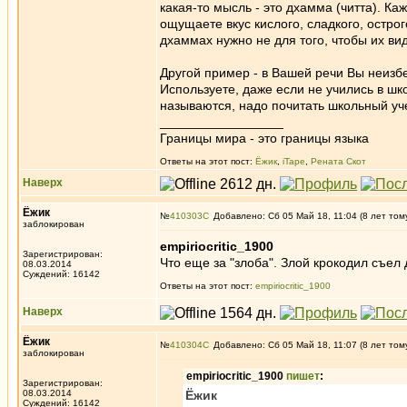
какая-то мысль - это дхамма (читта). Ка
ощущаете вкус кислого, сладкого, острого,
дхаммах нужно не для того, чтобы их виде
Другой пример - в Вашей речи Вы неизбе
Используете, даже если не учились в шко
называются, надо почитать школьный уче
_________________
Границы мира - это границы языка
Ответы на этот пост:
Ёжик
,
iTape
,
Рената Скот
Наверх
Ёжик
№
410303
Добавлено: Сб 05 Май 18, 11:04 (8 лет том
заблокирован
empiriocritic_1900
Зарегистрирован:
Что еще за "злоба". Злой крокодил съел 
08.03.2014
Суждений: 16142
Ответы на этот пост:
empiriocritic_1900
Наверх
Ёжик
№
410304
Добавлено: Сб 05 Май 18, 11:07 (8 лет том
заблокирован
empiriocritic_1900
пишет
:
Зарегистрирован:
08.03.2014
Ёжик
Суждений: 16142