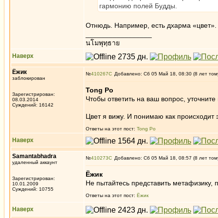
гармонию полей Будды.
Отнюдь. Например, есть дхарма «цвет». 
_________________
นโมพุทฺธาย
Наверх
Ёжик
№
410267
Добавлено: Сб 05 Май 18, 08:30 (8 лет том
заблокирован
Tong Po
Зарегистрирован:
Чтобы ответить на ваш вопрос, уточните
08.03.2014
Суждений: 16142
Цвет я вижу. И понимаю как происходит 
Ответы на этот пост:
Tong Po
Наверх
Samantabhadra
№
410273
Добавлено: Сб 05 Май 18, 08:57 (8 лет том
удаленный аккаунт
Ёжик
Зарегистрирован:
Не пытайтесь представить метафизику, п
10.01.2009
Суждений: 10755
Ответы на этот пост:
Ёжик
Наверх