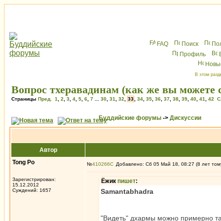
FAQ
Поиск
По
Профиль
Новы
В этом разд
Вопрос тхеравадинам (как же вы можете с
Страницы
Пред.
1
,
2
,
3
,
4
,
5
,
6
,
7
...
30
,
31
,
32
,
33
,
34
,
35
,
36
,
37
,
38
,
39
,
40
,
41
,
42
С
Буддийские форумы
->
Дискуссии
Автор
Tong Po
№
410266
Добавлено: Сб 05 Май 18, 08:27 (8 лет том
Зарегистрирован:
Ёжик
пишет
:
15.12.2012
Суждений: 1657
Samantabhadra
"Видеть" дхармы можно примерно так