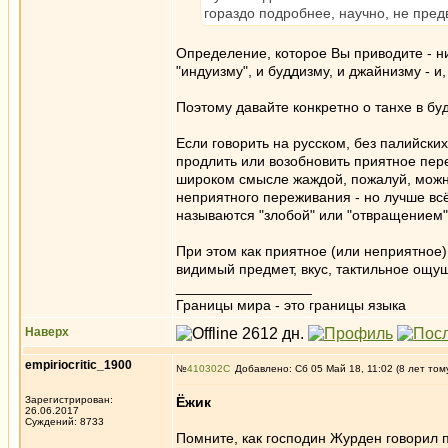
гораздо подробнее, научно, не пред
Определение, которое Вы приводите - ни
"индуизму", и буддизму, и джайнизму - и
Поэтому давайте конкретно о танхе в бу
Если говорить на русском, без палийски
продлить или возобновить приятное пер
широком смысле жаждой, пожалуй, можно
неприятного переживания - но лучше всё
называются "злобой" или "отвращением",
При этом как приятное (или неприятное)
видимый предмет, вкус, тактильное ощуще
_________________
Границы мира - это границы языка
Наверх
empiriocritic_1900
№
410302
Добавлено: Сб 05 Май 18, 11:02 (8 лет том
Зарегистрирован:
Ёжик
26.06.2017
Суждений: 8733
Помните, как господин Журден говорил п