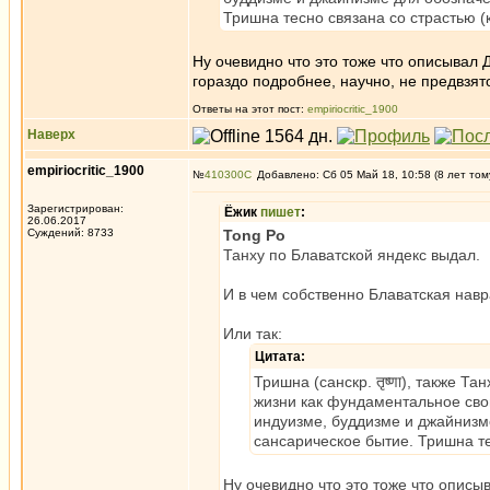
Тришна тесно связана со страстью (
Ну очевидно что это тоже что описывал
гораздо подробнее, научно, не предвзят
Ответы на этот пост:
empiriocritic_1900
Наверх
empiriocritic_1900
№
410300
Добавлено: Сб 05 Май 18, 10:58 (8 лет том
Зарегистрирован:
Ёжик
пишет
:
26.06.2017
Суждений: 8733
Tong Po
Танху по Блаватской яндекс выдал.
И в чем собственно Блаватская нав
Или так:
Цитата:
Тришна (санскр. तृष्णा), также 
жизни как фундаментальное сво
индуизме, буддизме и джайниз
сансарическое бытие. Тришна те
Ну очевидно что это тоже что опис