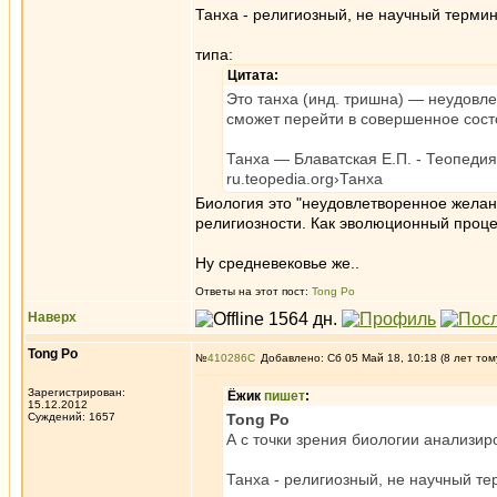
Танха - религиозный, не научный термин
типа:
Цитата:
Это танха (инд. тришна) — неудовл
сможет перейти в совершенное сост
Танха — Блаватская Е.П. - Теопедия
ru.teopedia.org›Танха
Биология это "неудовлетворенное желан
религиозности. Как эволюционный проце
Ну средневековье же..
Ответы на этот пост:
Tong Po
Наверх
Tong Po
№
410286
Добавлено: Сб 05 Май 18, 10:18 (8 лет том
Зарегистрирован:
Ёжик
пишет
:
15.12.2012
Суждений: 1657
Tong Po
А с точки зрения биологии анализиро
Танха - религиозный, не научный те