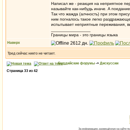
Написал же - реакция на неприятное пер
называйте как-нибудь иначе. А поедани
Так что жажда (алчность) при этом присут
ним погналось такое легко раздражающее
испытывает неприятные переживания, в
_________________
Границы мира - это границы языка
Наверх
Тред сейчас никто не читает.
Буддийские форумы
->
Дискуссии
Страница
33
из
42
За информацию, размещённую на сайте пол