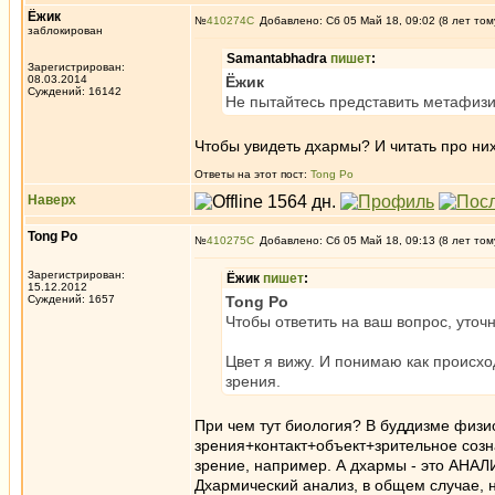
Ёжик
№
410274
Добавлено: Сб 05 Май 18, 09:02 (8 лет том
заблокирован
Samantabhadra
пишет
:
Зарегистрирован:
08.03.2014
Ёжик
Суждений: 16142
Не пытайтесь представить метафизик
Чтобы увидеть дхармы? И читать про ни
Ответы на этот пост:
Tong Po
Наверх
Tong Po
№
410275
Добавлено: Сб 05 Май 18, 09:13 (8 лет том
Зарегистрирован:
Ёжик
пишет
:
15.12.2012
Суждений: 1657
Tong Po
Чтобы ответить на ваш вопрос, уточ
Цвет я вижу. И понимаю как происхо
зрения.
При чем тут биология? В буддизме физи
зрения+контакт+объект+зрительное созн
зрение, например. А дхармы - это АНАЛ
Дхармический анализ, в общем случае, 