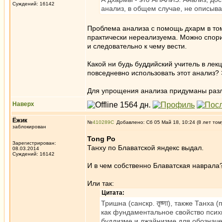
Суждений: 16142
анализ, в общем случае, не описыва
Проблема анализа с помощь дхарм в том
практически нереализуема. Можно спори
и следовательно к чему вести.
Какой ни будь буддийский учитель в лек
повседневно использовать этот анализ? 
Для упрощения анализа придуманы разли
Наверх
Ёжик
№
410289
Добавлено: Сб 05 Май 18, 10:24 (8 лет том
заблокирован
Tong Po
Зарегистрирован:
Танху по Блаватской яндекс выдал.
08.03.2014
Суждений: 16142
И в чем собственно Блаватская наврала
Или так:
Цитата:
Тришна (санскр. तृष्णा), также Танх
как фундаментальное свойство псих
буддизме и джайнизме для обознач