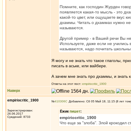
Помните, как господин Журден говор
появляется какая-то мысль - это дха
какой-то цвет, или ощущаете вкус кисл
дхаммы. Читать о дхаммах нужно не д
называются.
Другой пример - в Вашей речи Вы не
Используете, даже если не учились в
называются, надо почитать школьный
Я могу и не знать что такое глаголы, пр
писать в аське, или вайбере.
А зачем мне знать про дхаммы, и знать 
Ответы на этот пост:
empiriocritic_1900
Наверх
empiriocritic_1900
№
410306
Добавлено: Сб 05 Май 18, 11:15 (8 лет том
Зарегистрирован:
Ёжик
пишет
:
26.06.2017
Суждений: 8733
empiriocritic_1900
Что еще за "злоба". Злой крокодил с