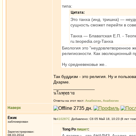
типа:
Цитата:
Это танха (инд. тришна) — неу
сущность сможет перейти в сов
Танха — Блаватская Е.П. - Теоп
ru.teopedia.org›Танха
Биология это "неудовлетворенное ж
религиозности. Как эволюционный п
Ну средневековье же..
Так буддизм - это религия. Ну и пользо
Дхарме.
_________________
นโมพุทฺธาย
Ответы на этот пост:
Анабхогин
,
Анабхогин
Наверх
Ёжик
№
410287
Добавлено: Сб 05 Май 18, 10:23 (8 лет том
заблокирован
Tong Po
пишет
:
Зарегистрирован:
08.03.2014
А дхармы - это АНАЛИЗ. Анализ, до