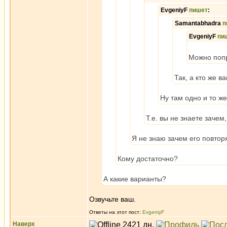
EvgeniyF
пишет
:
Samantabhadra
п
EvgeniyF
пи
Можно поп
Так, а кто же в
Ну там одно и то ж
Т.е. вы не знаете зачем
Я не знаю зачем его повторя
Кому достаточно?
А какие варианты?
Озвучьте ваш.
Ответы на этот пост:
EvgeniyF
Наверх