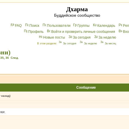
Дхарма
Буддийское сообщество
FAQ
Поиск
Пользователи
Группы
Календарь
Peг
Профиль
Войти и проверить личные сообщения
Вхo
Новые посты
За сегодня
За неделю
В этом разделе:
За сегодня
За неделю
За месяц
зни)
,
35
,
36
След.
Сообщение
у назад)
еки.