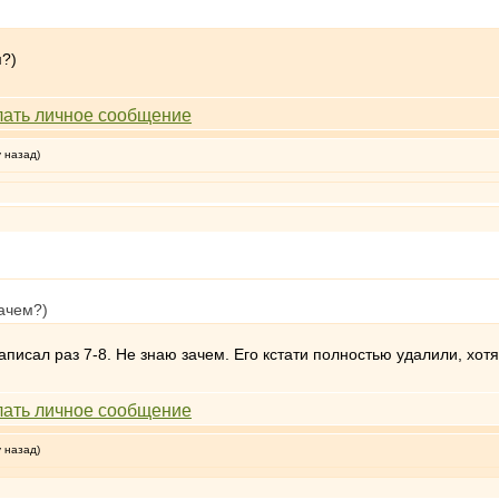
м?)
у назад)
зачем?)
писал раз 7-8. Не знаю зачем. Его кстати полностью удалили, хот
у назад)