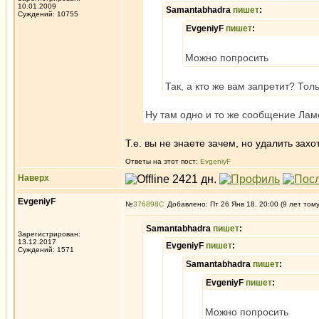
10.01.2009
Samantabhadra
пишет
:
Суждений: 10755
EvgeniyF
пишет
:
Можно попросить
Так, а кто же вам запретит? Тол
Ну там одно и то же сообщение Ламе
Т.е. вы не знаете зачем, но удалить зах
Ответы на этот пост:
EvgeniyF
Наверх
EvgeniyF
№
376898
Добавлено: Пт 26 Янв 18, 20:00 (9 лет том
Samantabhadra
пишет
:
Зарегистрирован:
13.12.2017
EvgeniyF
пишет
:
Суждений: 1571
Samantabhadra
пишет
:
EvgeniyF
пишет
:
Можно попросить