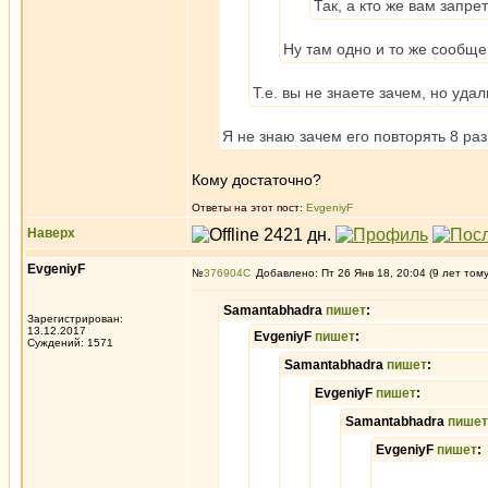
Так, а кто же вам запре
Ну там одно и то же сообще
Т.е. вы не знаете зачем, но уда
Я не знаю зачем его повторять 8 раз.
Кому достаточно?
Ответы на этот пост:
EvgeniyF
Наверх
EvgeniyF
№
376904
Добавлено: Пт 26 Янв 18, 20:04 (9 лет том
Samantabhadra
пишет
:
Зарегистрирован:
13.12.2017
EvgeniyF
пишет
:
Суждений: 1571
Samantabhadra
пишет
:
EvgeniyF
пишет
:
Samantabhadra
пишет
EvgeniyF
пишет
: