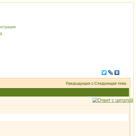
иcтрaция
д
Предыдущая
::
Следующая тема