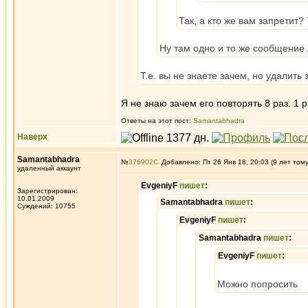
Так, а кто же вам запретит?
Ну там одно и то же сообщение 
Т.е. вы не знаете зачем, но удалить
Я не знаю зачем его повторять 8 раз. 1 р
Ответы на этот пост:
Samantabhadra
Наверх
Samantabhadra
№
376902
Добавлено: Пт 26 Янв 18, 20:03 (9 лет том
удаленный аккаунт
EvgeniyF
пишет
:
Зарегистрирован:
10.01.2009
Samantabhadra
пишет
:
Суждений: 10755
EvgeniyF
пишет
:
Samantabhadra
пишет
:
EvgeniyF
пишет
:
Можно попросить