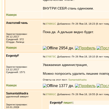
ВНУТРИ СЕБЯ стань одиноким.
Наверх
Анатолий чань
№
376861
Добавлено: Пт 26 Янв 18, 18:23 (9 лет том
Пока да. А дальше видно будет.
Зарегистрирован:
30.12.2017
Суждений: 372
Откуда: Липецк
Наверх
EvgeniyF
№
376873
Добавлено: Пт 26 Янв 18, 19:10 (9 лет том
Уважаемая администрация,
Зарегистрирован:
13.12.2017
Суждений: 1571
Можно попросить удалить лишние повто
Ответы на этот пост:
Samantabhadra
Наверх
Samantabhadra
№
376891
Добавлено: Пт 26 Янв 18, 19:55 (9 лет том
удаленный аккаунт
EvgeniyF
пишет
:
Зарегистрирован:
10.01.2009