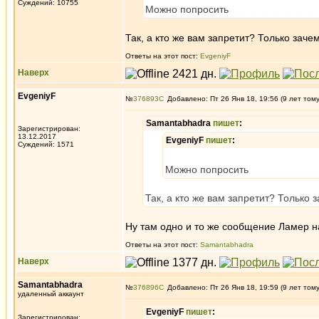
Суждений: 10755
Можно попросить
Так, а кто же вам запретит? Только заче
Ответы на этот пост:
EvgeniyF
Наверх
EvgeniyF
№
376893
Добавлено: Пт 26 Янв 18, 19:56 (9 лет том
Samantabhadra
пишет
:
Зарегистрирован:
13.12.2017
EvgeniyF
пишет
:
Суждений: 1571
Можно попросить
Так, а кто же вам запретит? Только 
Ну там одно и то же сообщение Ламер на
Ответы на этот пост:
Samantabhadra
Наверх
Samantabhadra
№
376896
Добавлено: Пт 26 Янв 18, 19:59 (9 лет том
удаленный аккаунт
EvgeniyF
пишет
:
Зарегистрирован: