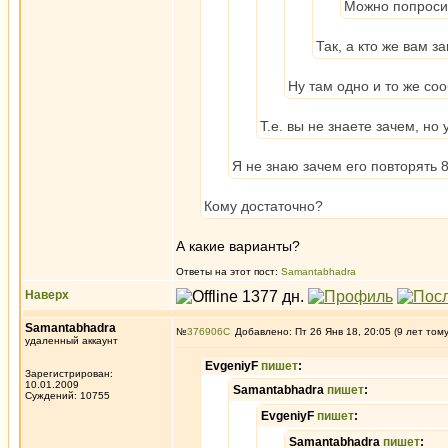
Можно попроси
Так, а кто же вам з
Ну там одно и то же со
Т.е. вы не знаете зачем, но
Я не знаю зачем его повторять 8
Кому достаточно?
А какие варианты?
Ответы на этот пост:
Samantabhadra
Наверх
Samantabhadra
№
376906
Добавлено: Пт 26 Янв 18, 20:05 (9 лет том
удаленный аккаунт
EvgeniyF
пишет
:
Зарегистрирован:
10.01.2009
Samantabhadra
пишет
:
Суждений: 10755
EvgeniyF
пишет
:
Samantabhadra
пишет
: