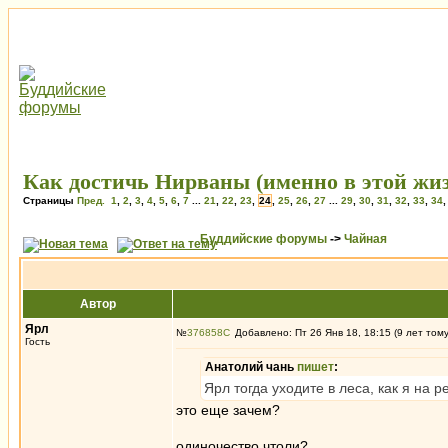
Как достичь Нирваны (именно в этой жи
Страницы
Пред.
1
,
2
,
3
,
4
,
5
,
6
,
7
...
21
,
22
,
23
,
24
,
25
,
26
,
27
...
29
,
30
,
31
,
32
,
33
,
34
Буддийские форумы
->
Чайная
Автор
Ярл
№
376858
Добавлено: Пт 26 Янв 18, 18:15 (9 лет том
Гость
Анатолий чань
пишет
:
Ярл тогда уходите в леса, как я на р
это еще зачем?
одиночество чтоли?