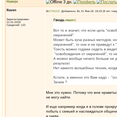
Наверх
Raven
№
375610
Добавлено: Вс 21 Янв 18, 19:33 (9 лет том
Зарегистрирован:
Гвоздь
пишет
:
21.01.2018
Суждений: 122
Вот то и значит, что если цель "осв
омрачений"
Может быть куча разных методов, н
омрачений", то они и не приведут к
Тоесть можно годами сидеть в медит
"освобождения от омрачений", то не 
А можно вообще ничего больше не де
результат.
Нет какихто волшебных техник, когда
Кстати, а именно это Вам надо - "о
Зачем ?
Мне это нужно. Потому что мне нравиться
не могу найти.
И еще например когда я в голове прокру
побыть с семьей и наслаждаться общение
и гнева.