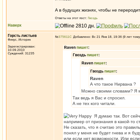
А в будущих жизнях, чтобы не переродит
Ответы на этот пост:
Гвоздь
Наверх
Горсть листьев
№
375611
Добавлено: Вс 21 Янв 18, 19:36 (9 лет тому
Фикус, Историк
Зарегистрирован:
Raven
пишет
:
10.09.2010
Суждений: 31235
Гвоздь
пишет
:
Raven
пишет
:
Гвоздь
пишет
:
Raven
А что такое Нирвана ?
Можно своими словами? Я м
Так ведь я Вас и спросил.
А не тех кого читали.
Я думаю так. Вот сейч
например от признания в какой-то с
Не сказать, что я считаю это правил
понял у меня не будет гнева и я буд
или если нет возможности. Или если 