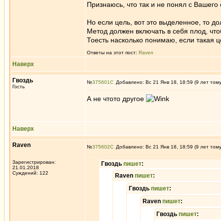
Признаюсь, что так и не понял с Вашег
Но если цель, вот это выделенное, то до
Метод должен включать в себя плод, что
Тоесть насколько понимаю, если такая це
Ответы на этот пост:
Raven
Наверх
Гвоздь
№
375601
Добавлено: Вс 21 Янв 18, 18:59 (9 лет том
Гость
А не чтото другое
Наверх
Raven
№
375602
Добавлено: Вс 21 Янв 18, 18:59 (9 лет том
Зарегистрирован:
Гвоздь
пишет
:
21.01.2018
Суждений: 122
Raven
пишет
:
Гвоздь
пишет
:
Raven
пишет
:
Гвоздь
пишет
: