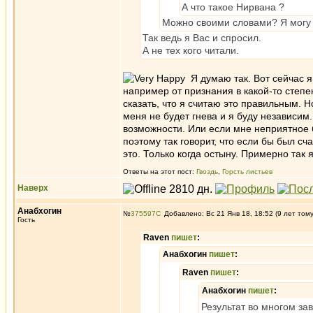
А что такое Нирвана ?
Можно своими словами? Я могу 
Так ведь я Вас и спросил.
А не тех кого читали.
Я думаю так. Вот сейчас я
например от признания в какой-то степе
сказать, что я считаю это правильным. Н
меня не будет гнева и я буду независим.
возможности. Или если мне неприятное бу
поэтому так говорит, что если бы был сч
это. Только когда остыну. Примерно так 
Ответы на этот пост:
Гвоздь
,
Горсть листьев
Наверх
Анабхогин
№
375597
Добавлено: Вс 21 Янв 18, 18:52 (9 лет том
Гость
Raven
пишет
:
Анабхогин
пишет
:
Raven
пишет
:
Анабхогин
пишет
:
Результат во многом зав