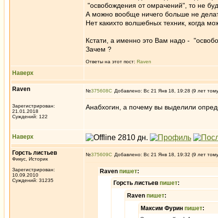
"освобождения от омрачений", то не буде
А можно вообще ничего больше не делать,
Нет какихто волшебных техник, когда мож
Кстати, а именно это Вам надо - "освоб
Зачем ?
Ответы на этот пост:
Raven
Наверх
Raven
№
375608
Добавлено: Вс 21 Янв 18, 19:28 (9 лет том
Зарегистрирован:
Анабхогин, а почему вы выделили опре
21.01.2018
Суждений: 122
Наверх
Горсть листьев
№
375609
Добавлено: Вс 21 Янв 18, 19:32 (9 лет том
Фикус, Историк
Зарегистрирован:
Raven
пишет
:
10.09.2010
Суждений: 31235
Горсть листьев
пишет
:
Raven
пишет
:
Максим Фурин
пишет
: