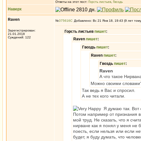
Ответы на этот пост:
Горсть листьев
,
Гвоздь
Наверх
Raven
№
375616
Добавлено: Вс 21 Янв 18, 19:43 (9 лет том
Зарегистрирован:
Горсть листьев
пишет
:
21.01.2018
Суждений: 122
Raven
пишет
:
Гвоздь
пишет
:
Raven
пишет
:
Гвоздь
пишет
:
Raven
А что такое Нирван
Можно своими словами?
Так ведь я Вас и спросил.
А не тех кого читали.
Я думаю так. Вот с
Потом например от признания в 
мой труд. Не сказать, что я счи
нирване как я понял у меня не б
поесть, если нельзя или если не
будет, я буду думать, что челове