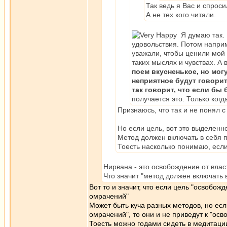
Так ведь я Вас и спроси
А не тех кого читали.
Я думаю так. В
удовольствия. Потом наприм
уважали, чтобы ценили мой 
таких мыслях и чувствах. А 
поем вкусненькое, но мог
неприятное будут говорить
так говорит, что если бы 
получается это. Только когд
Признаюсь, что так и не понял 
Но если цель, вот это выделенно
Метод должен включать в себя п
Тоесть насколько понимаю, если 
Нирвана - это освобождение от влас
Что значит "метод должен включать 
Вот то и значит, что если цель "освобож
омрачений"
Может быть куча разных методов, но ес
омрачений", то они и не приведут к "ос
Тоесть можно годами сидеть в медитации