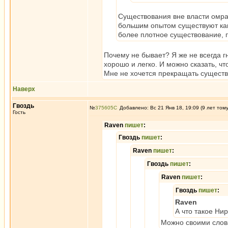
Существования вне власти омра
большим опытом существуют как
более плотное существование, 
Почему не бывает? Я же не всегда 
хорошо и легко. И можно сказать, чт
Мне не хочется прекращать существ
Наверх
Гвоздь
№
375605
Добавлено: Вс 21 Янв 18, 19:09 (9 лет том
Гость
Raven
пишет
:
Гвоздь
пишет
:
Raven
пишет
:
Гвоздь
пишет
:
Raven
пишет
:
Гвоздь
пишет
:
Raven
А что такое Ни
Можно своими слова