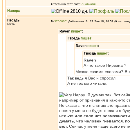
Ответы на этот пост:
Анабхогин
Наверх
Гвоздь
№
375600
Добавлено: Вс 21 Янв 18, 18:57 (9 лет том
Гость
Raven
пишет
:
Гвоздь
пишет
:
Raven
пишет
:
Гвоздь
пишет
:
Raven
А что такое Нирвана ?
Можно своими словами? Я м
Так ведь я Вас и спросил.
А не тех кого читали.
Я думаю так. Вот сейч
например от признания в какой-то с
Не сказать, что я считаю это правил
понял у меня не будет гнева и я бу
нельзя или если нет возможности.
думать, что человек гневается. п
вел.
Сейчас у меня чаще всего не по