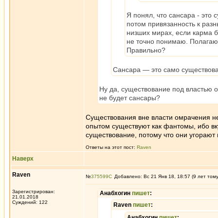
Я понял, что сансара - это 
потом привязанность к разн
низших мирах, если карма б
не точно понимаю. Полагаю,
Правильно?
Сансара — это само существов
Ну да, существование под властью 
не будет сансары?
Существования вне власти омрачения н
опытом существуют как фантомы, ибо вк
существование, потому что они угорают
Ответы на этот пост:
Raven
Наверх
Raven
№
375599
Добавлено: Вс 21 Янв 18, 18:57 (9 лет том
Зарегистрирован:
Анабхогин
пишет
:
21.01.2018
Суждений: 122
Raven
пишет
:
Анабхогин
пишет
: