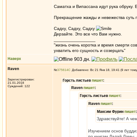
Саматха и Випассана идут рука обруку. 
Прекращение жажды и невежества суть п
Садху, Садху, Садху
Дерзайте. Это все что Вам нужно.
_________________
"жизнь очень коротка и время смерти с
ухватить его сущность и созерцать"
Наверх
Raven
№
375614
Добавлено: Вс 21 Янв 18, 19:41 (9 лет том
Зарегистрирован:
Горсть листьев
пишет
:
21.01.2018
Суждений: 122
Raven
пишет
:
Горсть листьев
пишет
:
Raven
пишет
:
Максим Фурин
пишет
:
Здравствуйте! А че
Изучением основ буддиз
по книгам Далай Ламы. 