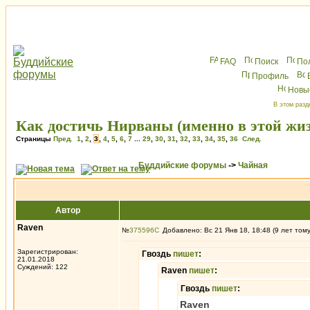
FAQ
Поиск
По
Профиль
Новы
В этом разд
Как достичь Нирваны (именно в этой жи
Страницы
Пред.
1
,
2
,
3
,
4
,
5
,
6
,
7
...
29
,
30
,
31
,
32
,
33
,
34
,
35
,
36
След.
Буддийские форумы
->
Чайная
Автор
Raven
№
375596
Добавлено: Вс 21 Янв 18, 18:48 (9 лет том
Зарегистрирован:
Гвоздь
пишет
:
21.01.2018
Суждений: 122
Raven
пишет
:
Гвоздь
пишет
:
Raven