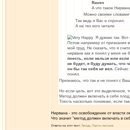
Raven
А что такое Нирван
Можно своими словами?
Так ведь я Вас и спросил.
А не тех кого читали.
Я думаю так. Вот с
Потом например от признания в 
мой труд. Не сказать, что я счи
нирване как я понял у меня не б
поесть, если нельзя или если
не будет, я буду думать, что 
он бы так себя не вел.
Сейчас у
понял.
Признаюсь, что так и не понял с Ва
Но если цель, вот это выделенное, т
Метод должен включать в себя плод,
Тоесть насколько понимаю, если така
Нирвана - это освобождение от власти о
Что значит "метод должен включать в се
Ответы на этот пост:
Гвоздь
,
Горсть листьев