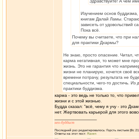
Здравствуйте! А чем им
Изучением основ буддизма, 
книгам Далай Ламы. Стараюс
зависеть от удовольствий с
Пока всё.
Почему вы считаете, что при н
для практики Дхармы?
Не знаю, просто опасение. Читал, ч
карма негативная, то может мне про
жизнь. Это не гарантия что наприме
жизни не планирую, хочется своё вс
времени потрачу, результата не буд
специальности, чего-то достичь. Из
практики буддизма.
карма - это ведь не только то, что приве
жизни и с этой жизнью.
Будда сказал: "всё, чему я учу - это Дха
нет. Жертвовать карьерой для этого вовс
_________________
нео-буддист
Последний раз редактировалось: Горсть листьев (Вс 21 
Ответы на этот пост:
Raven