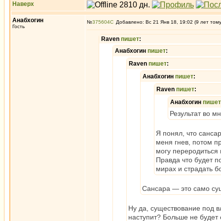
Наверх
Анабхогин
№
375604
Добавлено: Вс 21 Янв 18, 19:02 (9 лет том
Гость
Raven
пишет
:
Анабхогин
пишет
:
Raven
пишет
:
Анабхогин
пишет
:
Raven
пишет
:
Анабхогин
пишет
Результат во мн
Я понял, что санса
меня гнев, потом п
могу переродиться 
Правда что будет п
мирах и страдать б
Сансара — это само су
Ну да, существование под в
наступит? Больше не будет