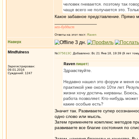
человек гневается. поэтому так гово
чаще всего не получается это. Тольк
Какое забавное представление. Прямо 
_________________
нео-буддист
Ответы на этот пост:
Raven
Наверх
Mindfulness
№
375613
Добавлено: Вс 21 Янв 18, 19:39 (9 лет том
Raven
пишет
:
Зарегистрирован:
09.01.2016
Здравствуйте.
Суждений: 1247
Недавно нашел это форум и меня он
практикой уже около 10ти лет. Резул
жизни хочу достичь нирваны. Боюсь,
работа позволяет. Кто-нибудь может
какие особые есть?
Значит так. Развиваете супер осознанно
одно слово или мысль.
Затем применяете комплекс методов при
развиваете все благие состояния по спи
Затем, накопив благостные качества, Вы