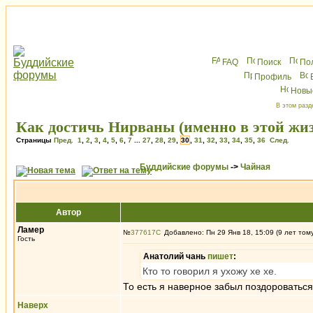
FAQ
Поиск
По
Профиль
Новы
В этом разд
Как достичь Нирваны (именно в этой жи
Страницы
Пред.
1
,
2
,
3
,
4
,
5
,
6
,
7
...
27
,
28
,
29
,
30
,
31
,
32
,
33
,
34
,
35
,
36
След.
Буддийские форумы
->
Чайная
Автор
Ламер
№
377617
Добавлено: Пн 29 Янв 18, 15:09 (9 лет том
Гость
Анатолий чань
пишет
:
Кто то говорил я ухожу хе хе.
То есть я наверное забыл поздороваться 
Наверх