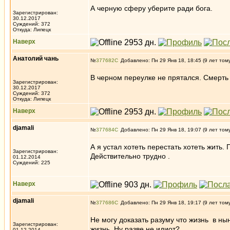
А черную сферу уберите ради бога.
Зарегистрирован:
30.12.2017
Суждений: 372
Откуда: Липецк
Наверх
Анатолий чань
№
377682
Добавлено: Пн 29 Янв 18, 18:45 (9 лет том
В черном переулке не прятался. Смерть
Зарегистрирован:
30.12.2017
Суждений: 372
Откуда: Липецк
Наверх
djamali
№
377684
Добавлено: Пн 29 Янв 18, 19:07 (9 лет том
А я устал хотеть перестать хотеть жить.
Зарегистрирован:
Действительно трудно .
01.12.2014
Суждений: 225
Наверх
djamali
№
377686
Добавлено: Пн 29 Янв 18, 19:17 (9 лет том
Не могу доказать разуму что жизнь в н
Зарегистрирован:
жизнь. Ну разве не идиот?
01.12.2014