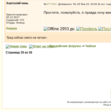
Анатолий чань
№
377702
Добавлено: Пн 29 Янв 18, 20:00 (9 лет том
Простите, пожалуйста, я правда хочу ва
Зарегистрирован:
30.12.2017
Суждений: 372
Откуда: Липецк
Наверх
Тред сейчас никто не читает.
Буддийские форумы
->
Чайная
Страница
30
из
36
За информацию, размещённую на сайте пол
Мощь пх