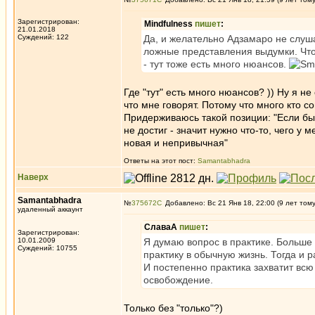
Зарегистрирован:
Mindfulness
пишет
:
21.01.2018
Суждений: 122
Да, и желательно Адзамаро не слуша
ложные представления выдумки. Что
- тут тоже есть много нюансов.
Где "тут" есть много нюансов? )) Ну я н
что мне говорят. Потому что много кто с
Придерживаюсь такой позиции: "Если бы 
не достиг - значит нужно что-то, чего у
новая и непривычная"
Ответы на этот пост:
Samantabhadra
Наверх
Samantabhadra
№
375672
Добавлено: Вс 21 Янв 18, 22:00 (9 лет том
удаленный аккаунт
СлаваА
пишет
:
Зарегистрирован:
10.01.2009
Я думаю вопрос в практике. Больше 
Суждений: 10755
практику в обычную жизнь. Тогда и 
И постепенно практика захватит всю 
освобождение.
Только без "только"?)