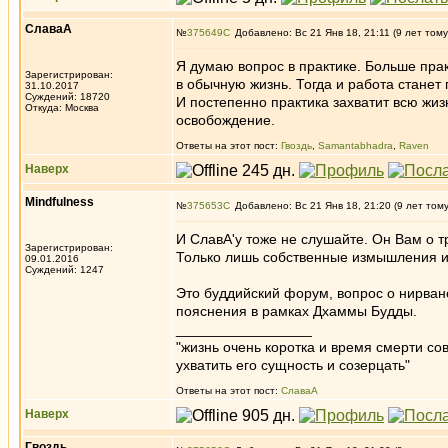
СлаваА
№
375649
Добавлено: Вс 21 Янв 18, 21:11 (9 лет тому
Я думаю вопрос в практике. Больше прак
Зарегистрирован:
в обычную жизнь. Тогда и работа станет
31.10.2017
Суждений: 18720
И постепенно практика захватит всю жизн
Откуда: Москва
освобождение.
Ответы на этот пост:
Гвоздь
,
Samantabhadra
,
Raven
Наверх
Mindfulness
№
375653
Добавлено: Вс 21 Янв 18, 21:20 (9 лет том
И СлавА'у тоже не слушайте. Он Вам о 
Зарегистрирован:
Только лишь собственные измышления и
09.01.2016
Суждений: 1247
Это буддийский форум, вопрос о нирван
пояснения в рамках Дхаммы Будды.
_________________
"жизнь очень коротка и время смерти с
ухватить его сущность и созерцать"
Ответы на этот пост:
СлаваА
Наверх
Гвоздь