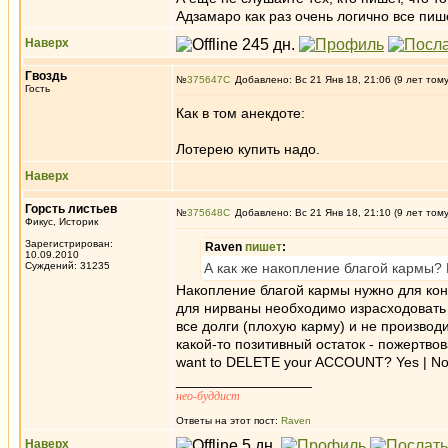
Адзамаро как раз очень логично все пи
Наверх
Гвоздь
№
375647
Добавлено: Вс 21 Янв 18, 21:06 (9 лет том
Гость
Как в том анекдоте:
Лотерею купить надо.
Наверх
Горсть листьев
№
375648
Добавлено: Вс 21 Янв 18, 21:10 (9 лет том
Фикус, Историк
Зарегистрирован:
Raven
пишет
:
10.09.2010
Суждений: 31235
А как же накопление благой кармы? 
Накопление благой кармы нужно для кон
для нирваны необходимо израсходовать 
все долги (плохую карму) и не производ
какой-то позитивный остаток - пожертвов
want to DELETE your ACCOUNT? Yes | No
_________________
нео-буддист
Ответы на этот пост:
Raven
Наверх