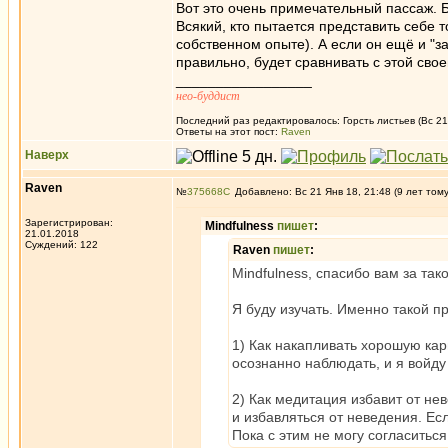
Вот это очень примечательный пассаж. 
Всякий, кто пытается представить себе т
собственном опыте). А если он ещё и "з
правильно, будет сравнивать с этой сво
_________________
нео-буддист
Последний раз редактировалось: Горсть листьев (Вс 21 
Ответы на этот пост:
Raven
Наверх
Raven
№
375668
Добавлено: Вс 21 Янв 18, 21:48 (9 лет том
Зарегистрирован:
Mindfulness
пишет
:
21.01.2018
Суждений: 122
Raven
пишет
:
Mindfulness, спасибо вам за та
Я буду изучать. Именно такой п
1) Как накапливать хорошую ка
осознанно наблюдать, и я войду
2) Как медитация избавит от не
и избавляться от неведения. Есл
Пока с этим не могу согласиться