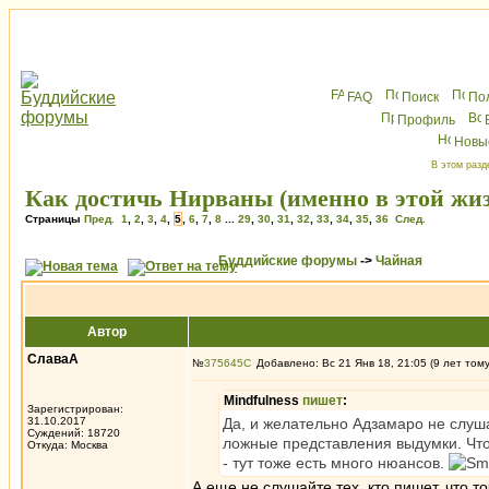
FAQ
Поиск
По
Профиль
Новы
В этом разд
Как достичь Нирваны (именно в этой жи
Страницы
Пред.
1
,
2
,
3
,
4
,
5
,
6
,
7
,
8
...
29
,
30
,
31
,
32
,
33
,
34
,
35
,
36
След.
Буддийские форумы
->
Чайная
Автор
СлаваА
№
375645
Добавлено: Вс 21 Янв 18, 21:05 (9 лет том
Mindfulness
пишет
:
Зарегистрирован:
31.10.2017
Да, и желательно Адзамаро не слуша
Суждений: 18720
ложные представления выдумки. Что
Откуда: Москва
- тут тоже есть много нюансов.
А еще не слушайте тех, кто пишет, что т