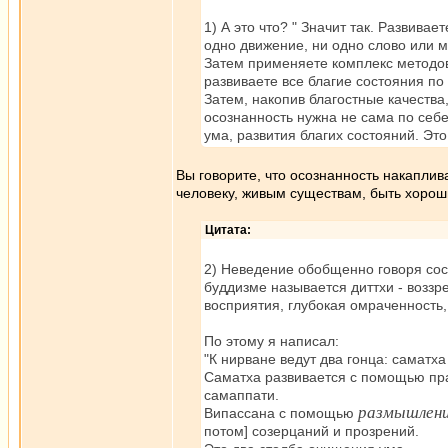
1) А это что? " Значит так. Развива
одно движение, ни одно слово или 
Затем применяете комплекс методов
развиваете все благие состояния по
Затем, накопив благостные качества,
осознанность нужна не сама по себе
ума, развития благих состояний. Эт
Вы говорите, что осознанность накаплива
человеку, живым существам, быть хоро
Цитата:
2) Неведение обобщенно говоря сост
буддизме называется диттхи - воззр
восприятия, глубокая омраченность
По этому я написал:
"К нирване ведут два гонца: саматха
Саматха развивается с помощью пра
самаппати.
размышлен
Випассана с помощью
потом] созерцаний и прозрений.