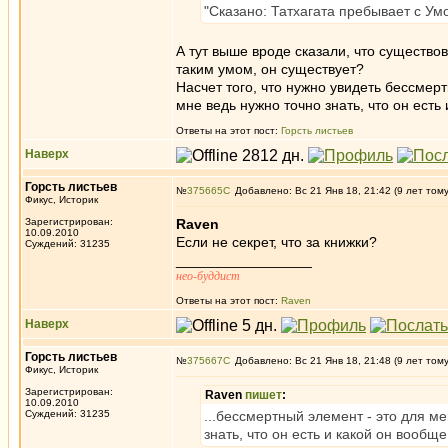
"Сказано: Татхагата пребывает с У
А тут выше вроде сказали, что существов
таким умом, он существует?
Насчет того, что нужно увидеть бессмерт
мне ведь нужно точно знать, что он есть 
Ответы на этот пост:
Горсть листьев
Наверх
Горсть листьев
№
375665
Добавлено: Вс 21 Янв 18, 21:42 (9 лет том
Фикус, Историк
Зарегистрирован:
Raven
10.09.2010
Если не секрет, что за книжки?
Суждений: 31235
_________________
нео-буддист
Ответы на этот пост:
Raven
Наверх
Горсть листьев
№
375667
Добавлено: Вс 21 Янв 18, 21:48 (9 лет том
Фикус, Историк
Зарегистрирован:
Raven
пишет
:
10.09.2010
Суждений: 31235
...бессмертный элемент - это для ме
знать, что он есть и какой он вообще