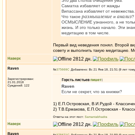
Это два столба очищения ума.
Саматха избавляет от жажды
Випассана избавляет от невежества..
размышление
анализ
Что такое
и
?
ОСМЫСЛЕНИЕ узнанного, а не только
жизнь. И это только начало. Эти зн
медитацию в том числе.
Первый вид неведения понял. Второй ви
совету и выполнить такую медитацию. Мо
Наверх
Raven
№
375669
Добавлено: Вс 21 Янв 18, 21:51 (9 лет том
Зарегистрирован:
Горсть листьев
пишет
:
21.01.2018
Суждений: 122
Raven
Если не секрет, что за книжки?
1) Е.П.Островская, В.И.Рудой - Классич
2) Т.В.Ермакова, Е.П.Островская - Клас
Ответы на этот пост:
Samantabhadra
Наверх
Raven
№
375671
Добавлено: Вс 21 Янв 18, 21:59 (9 лет том