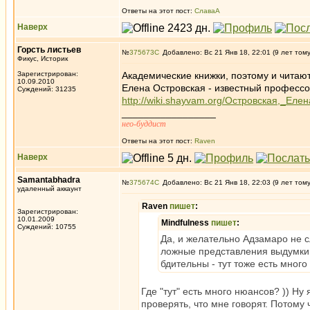
Ответы на этот пост:
СлаваА
Наверх
Горсть листьев
№
375673
Добавлено: Вс 21 Янв 18, 22:01 (9 лет том
Фикус, Историк
Зарегистрирован:
Академические книжки, поэтому и читают
10.09.2010
Елена Островская - известный профессо
Суждений: 31235
http://wiki.shayvam.org/Островская,_Ел
_________________
нео-буддист
Ответы на этот пост:
Raven
Наверх
Samantabhadra
№
375674
Добавлено: Вс 21 Янв 18, 22:03 (9 лет том
удаленный аккаунт
Raven
пишет
:
Зарегистрирован:
10.01.2009
Mindfulness
пишет
:
Суждений: 10755
Да, и желательно Адзамаро не с
ложные представления выдумки.
бдительны - тут тоже есть мног
Где "тут" есть много нюансов? )) Ну
проверять, что мне говорят. Потому 