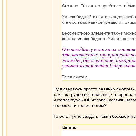
Сказано: Татхагата пребывает с Ум
Ум, свободный от пяти кхандх, своб
стекло, запачканное грязью и поним
Бессмертного элемента также можно 
состояния свободного Ума с прекра
Он отводит ум от этих состоян
это наивысшее: прекращение вс
жажды, бесстрастие, прекращен
уничтожения пятен [загрязнени
Так я считаю.
Ну я стараюсь просто реально смотреть
там так трудно все описано, что просто 
интеллектуальный человек достичь нирв
человека, и только потом?
То есть нужно увидеть некий бессмертны
Цитата: