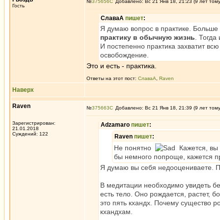
№
375656
Добавлено: Вс 21 Янв 18, 21:23 (9 лет том
Гость
СлаваА
пишет
:
Я думаю вопрос в практике. Больше 
практику в обычную жизнь
. Тогда
И постепенно практика захватит всю 
освобождение.
Это и есть - практика.
Ответы на этот пост:
СлаваА
,
Raven
Наверх
Raven
№
375663
Добавлено: Вс 21 Янв 18, 21:39 (9 лет том
Зарегистрирован:
Adzamaro
пишет
:
21.01.2018
Суждений: 122
Raven
пишет
:
Не понятно
Кажется, вы 
бы немного попроще, кажется 
Я думаю вы себя недооцениваете. П
В медитации необходимо увидеть бе
есть тело. Оно рождается, растет, б
это пять кхандх. Почему существо ро
кхандхам.