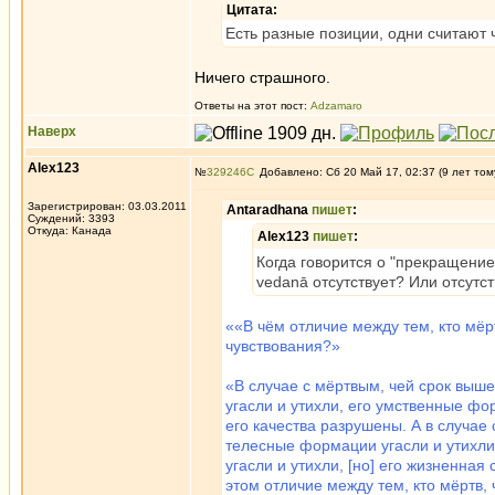
Цитата:
Есть разные позиции, одни считают 
Ничего страшного.
Ответы на этот пост:
Adzamaro
Наверх
Alex123
№
329246
Добавлено: Сб 20 Май 17, 02:37 (9 лет том
Зарегистрирован: 03.03.2011
Antaradhana
пишет
:
Суждений: 3393
Откуда: Канада
Alex123
пишет
:
Когда говорится о "прекращение 
vedanā отсутствует? Или отсутст
««В чём отличие между тем, кто мёр
чувствования?»
«В случае с мёртвым, чей срок выш
угасли и утихли, его умственные фо
его качества разрушены. А в случае
телесные формации угасли и утихли
угасли и утихли, [но] его жизненная
этом отличие между тем, кто мёртв,