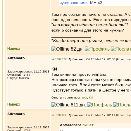
чувствования».
МН 43
Там про сознание ничего не сказано. А с
еще одна неясность: Если эта ниродха о
неимоверно чёткие способности
"
"?!
если 6 сознаний для этого не нужны?
_________________
Когда двери открыты, нечего лезть
"
Наверх
Adzamaro
№
329247
Добавлено: Сб 20 Май 17, 02:38 (9 лет том
КИ
Зарегистрирован: 11.12.2013
Там винняна просто viññāṇa.
Суждений: 1767
Откуда: Москва
Нет разницы сколько там чувств перечисл
наличие трех. В той сутте может быть ск
чувствует только в пяти, а шестое у него
Ответы на этот пост:
test
,
КИ
Наверх
Adzamaro
№
329248
Добавлено: Сб 20 Май 17, 02:41 (9 лет том
Antaradhana
пишет
:
Зарегистрирован: 11.12.2013
Суждений: 1767