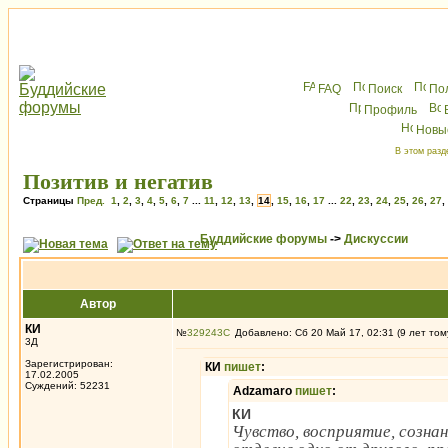
FAQ
Поиск
По
Профиль
Новы
В этом разд
Позитив и негатив
Страницы
Пред.
1
,
2
,
3
,
4
,
5
,
6
,
7
...
11
,
12
,
13
,
14
,
15
,
16
,
17
...
22
,
23
,
24
,
25
,
26
,
27
,
Буддийские форумы
->
Дискуссии
Автор
КИ
№
329243
Добавлено: Сб 20 Май 17, 02:31 (9 лет том
3Д
Зарегистрирован:
КИ
пишет
:
17.02.2005
Суждений: 52231
Adzamaro
пишет
:
КИ
Чувство, восприятие, сознан