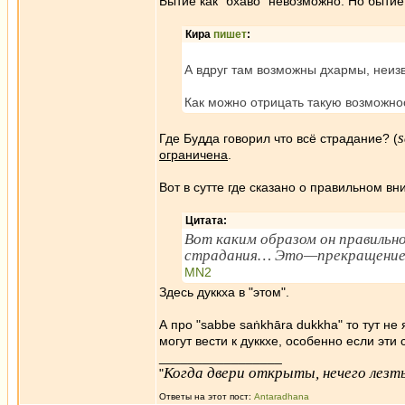
Бытие как "бхаво" невозможно. Но бытие 
Кира
пишет
:
А вдруг там возможны дхармы, неиз
Как можно отрицать такую возможно
Где Будда говорил что всё страдание? (
ограничена
.
Вот в сутте где сказано о правильном в
Цитата:
Вот каким образом он правильно
страдания… Это—прекращение 
MN2
Здесь дуккха в "этом".
А про "sabbe saṅkhāra dukkha" то тут н
могут вести к дуккхе, особенно если эти
_________________
Когда двери открыты, нечего лезть
"
Ответы на этот пост:
Antaradhana