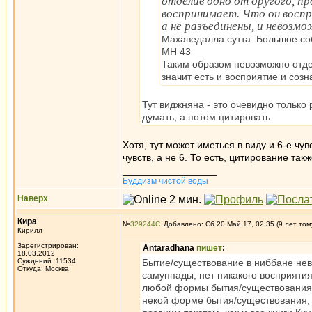
отделив одно от другого, п
воспринимает. Что он воспр
а не разъединены, и невозм
Махаведалла сутта: Большое со
МН 43
Таким образом невозможно отдел
значит есть и восприятие и созн
Тут виджняна - это очевидно тольк
думать, а потом цитировать.
Хотя, тут может иметься в виду и 6-е чув
чувств, а не 6. То есть, цитирование та
_________________
Буддизм чистой воды
Наверх
Кира
№
329244
Добавлено: Сб 20 Май 17, 02:35 (9 лет том
Кирилл
Зарегистрирован:
Antaradhana
пишет
:
18.03.2012
Суждений: 11534
Бытие/существование в ниббане нево
Откуда: Москва
самуппады, нет никакого восприятия
любой формы бытия/существования, 
некой форме бытия/существования, л