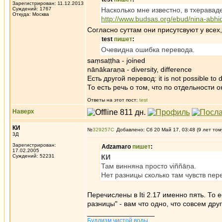
Зарегистрирован: 11.12.2013
Суждений: 1767
Насколько мне известно, в тхераваде
Откуда: Москва
http://www.budsas.org/ebud/nina-abh
Согласно суттам они присутсвуют у всех,
test
пишет
:
Очевидна ошибка перевода.
saṃsaṭṭha - joined
nānākaraṇa - diversity, difference
Есть другой перевод: it is not possible to
То есть речь о том, что по отдельности о
Ответы на этот пост:
test
Наверх
КИ
№
329257
Добавлено: Сб 20 Май 17, 03:48 (9 лет том
3Д
Зарегистрирован:
Adzamaro
пишет
:
17.02.2005
Суждений: 52231
КИ
Там винняна просто viññāṇa.
Нет разницы сколько там чувств пер
Перечислены в Iti 2.17 именно пять. То е
разницы" - вам что одно, что совсем дру
_________________
Буддизм чистой воды