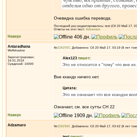
Чувство, восприятие, сознание,
отделив одно от другого, пров
Очевидна ошибка перевода.
Последний раз редактировалось: test (Сб 20 Май 17, 03
Ответы на этот пост:
Adzamaro
Наверх
Antaradhana
№
329255
Добавлено: Сб 20 Май 17, 03:19 (9 лет том
Wolfshadow
Зарегистрирован:
Alex123
пишет
:
16.01.2016
Суждений: 10000
Это не относится к "тому" что вне их.
Вне кхандх ничего нет.
Цитата:
Это не означает что все кхандхи воо
Означает, см. все сутты СН 22
Наверх
Adzamaro
№
329256
Добавлено: Сб 20 Май 17, 03:42 (9 лет том
test
пишет
: