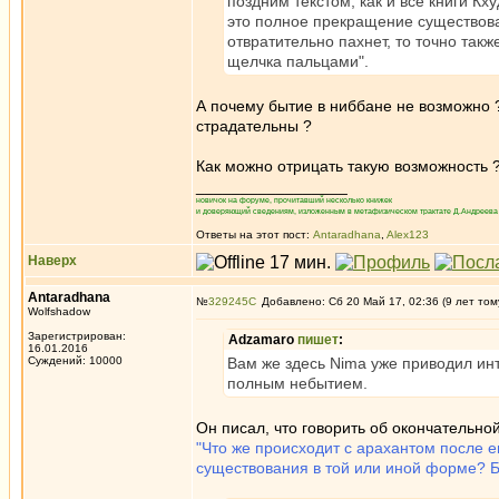
поздним текстом, как и все книги Кх
это полное прекращение существова
отвратительно пахнет, то точно так
щелчка пальцами".
А почему бытие в ниббане не возможно 
страдательны ?
Как можно отрицать такую возможность 
_________________
новичок на форуме, прочитавший несколько книжек
и доверяющий сведениям, изложенным в метафизическом трактате Д.Андреева 
Ответы на этот пост:
Antaradhana
,
Alex123
Наверх
Antaradhana
№
329245
Добавлено: Сб 20 Май 17, 02:36 (9 лет том
Wolfshadow
Зарегистрирован:
Adzamaro
пишет
:
16.01.2016
Суждений: 10000
Вам же здесь Nima уже приводил инт
полным небытием.
Он писал, что говорить об окончательной
"Что же происходит с арахантом после е
существования в той или иной форме? Б