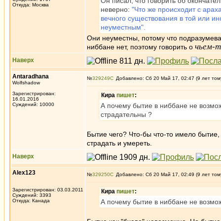
Он писал, что говорить об окончател
Откуда: Москва
неверно:
"Что же происходит с арах
вечного существования в той или и
неуместным".
Они неуместны, потому что подразумева
чьем-
ниббане нет, поэтому говорить о
Наверх
Antaradhana
№
329249
Добавлено: Сб 20 Май 17, 02:47 (9 лет том
Wolfshadow
Зарегистрирован:
Кира
пишет
:
16.01.2016
Суждений: 10000
А почему бытие в ниббане не возмож
страдательны ?
Бытие чего? Что-бы что-то имело бытие, 
страдать и умереть.
Наверх
Alex123
№
329250
Добавлено: Сб 20 Май 17, 02:49 (9 лет том
Зарегистрирован: 03.03.2011
Кира
пишет
:
Суждений: 3393
Откуда: Канада
А почему бытие в ниббане не возмо