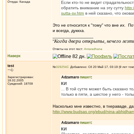
Откуда: Канада
Если кто-то не видит страдательност
обратить внимание на эту сутту
http
sutta-sv.htm
в ней сказано, что оков
Это не относится к "тому" что вне их. П
и всегда, дуккха.
_________________
Когда двери открыты, нечего лезть
"
Ответы на этот пост:
Antaradhana
Наверх
test
№
329254
Добавлено: Сб 20 Май 17, 03:19 (9 лет том
一心
Adzamaro
пишет
:
Зарегистрирован:
18.02.2005
КИ
Суждений: 18709
... В той сутте может быть сказано т
только в пяти, а шестое у него - тол
Насколько мне известно, в тхераваде, да
http://www.budsas.org/ebud/nina-abhidha
Adzamaro
пишет
:
КИ