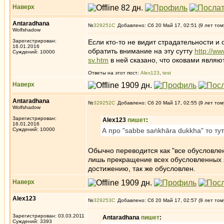
Наверх
Antaradhana
№
329251
Добавлено: Сб 20 Май 17, 02:51 (9 лет том
Wolfshadow
Зарегистрирован:
Если кто-то не видит страдательности и 
16.01.2016
обратить внимание на эту сутту
http://w
Суждений: 10000
sv.htm
в ней сказано, что оковами являют
Ответы на этот пост:
Alex123
,
test
Наверх
Antaradhana
№
329252
Добавлено: Сб 20 Май 17, 02:55 (9 лет том
Wolfshadow
Зарегистрирован:
Alex123
пишет
:
16.01.2016
Суждений: 10000
А про "sabbe saṅkhāra dukkha" то ту
Обычно переводится как "все обусловле
лишь прекращение всех обусловленных я
достижению, так же обусловлен.
Наверх
Alex123
№
329253
Добавлено: Сб 20 Май 17, 02:57 (9 лет том
Зарегистрирован: 03.03.2011
Antaradhana
пишет
:
Суждений: 3393