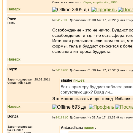
Ответы на этот пост:
Серж
,
empiriocritic_1900
Наверх
Росс
№
341783
Добавлено: Ср 30 Авг 17, 20:22 (9 лет тому
Гость
Освобождение - это не ничто. Буддист о
освобождение, и т.д. - не есть сфера то
Истинная реальность слишком тонка, чт
формы, тела и буддист относится к бол
основного интереса буддиста.
Наверх
Серж
№
341828
Добавлено: Ср 30 Авг 17, 23:52 (9 лет тому
Зарегистрирован: 28.01.2011
shpiler
пишет
:
Суждений: 4126
Вот к примеру буддист заболел раком
сопутствующих? Вряд ли...
Это можно сказать и про голод. Избавля
Наверх
BonZa
№
341881
Добавлено: Чт 31 Авг 17, 13:32 (9 лет тому
Зарегистрирован:
Antaradhana
пишет
:
04.04.2016