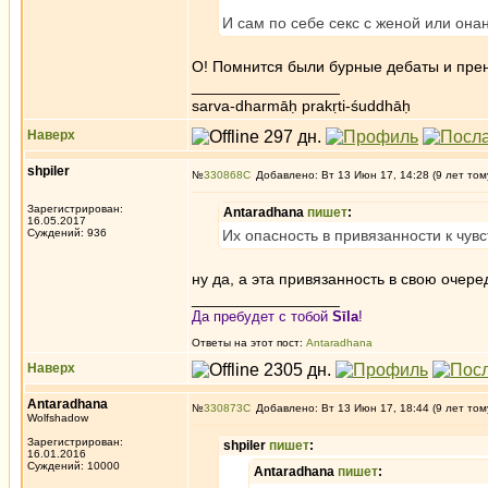
И сам по себе секс с женой или он
О! Помнится были бурные дебаты и прени
_________________
sarva-dharmāḥ prakṛti-śuddhāḥ
Наверх
shpiler
№
330868
Добавлено: Вт 13 Июн 17, 14:28 (9 лет том
Зарегистрирован:
Antaradhana
пишет
:
16.05.2017
Суждений: 936
Их опасность в привязанности к чувс
ну да, а эта привязанность в свою очер
_________________
Да пребудет с тобой
Sīla
!
Ответы на этот пост:
Antaradhana
Наверх
Antaradhana
№
330873
Добавлено: Вт 13 Июн 17, 18:44 (9 лет том
Wolfshadow
Зарегистрирован:
shpiler
пишет
:
16.01.2016
Суждений: 10000
Antaradhana
пишет
: