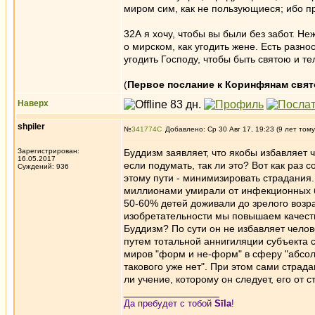
миром сим, как не пользующиеся; ибо пр
32А я хочу, чтобы вы были без забот. Не
о мирском, как угодить жене. Есть разн
угодить Господу, чтобы быть святою и те
(
Первое послание к Коринфянам свят
Наверх
shpiler
№
341774
Добавлено: Ср 30 Авг 17, 19:23 (9 лет тому
Зарегистрирован:
Буддизм заявляет, что якобы избавляет 
16.05.2017
если подумать, так ли это? Вот как раз 
Суждений: 936
этому пути - минимизировать страдания
миллионами умирали от инфекционных бо
50-60% детей доживали до зрелого возрас
изобретательности мы повышаем качеств
Буддизм? По сути он не избавляет челове
путем тотальной аннигиляции субъекта с
миров "форм и не-форм" в сферу "абсолю
такового уже нет". При этом сами страда
ли учение, которому он следует, его от 
_________________
Да пребудет с тобой
Sīla
!