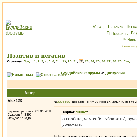
FAQ
Поиск
По
Профиль
Новы
В этом разд
Позитив и негатив
Страницы
Пред.
1
,
2
,
3
,
4
,
5
,
6
,
7
...
19
,
20
,
21
,
22
,
23
,
24
,
25
,
26
,
27
,
28
,
29
След.
Буддийские форумы
->
Дискуссии
Автор
Alex123
№
330568
Добавлено: Чт 08 Июн 17, 20:24 (9 лет том
Зарегистрирован: 03.03.2011
shpiler
пишет
:
Суждений: 3393
Откуда: Канада
а вообще, чем себя "ублажать", руч
ублажать.
В Буддизме учитывается намерение, труд