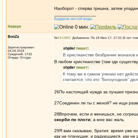
Наоборот - сперва тришна, затем упадан
_________________
Буддизм чистой воды
Наверх
BonZa
№
331285
Добавлено: Пн 19 Июн 17, 17:22 (9 лет том
Зарегистрирован:
shpiler
пишет
:
04.04.2016
Суждений: 1732
В христианстве безбрачие монахов 
Откуда: Oттyдa
В любом христианстве (там где существ
shpiler
пишет
:
К тому же в самом учении нет дейст
считается, что это "Богоугодное" де
26По настоящей нужде за лучшее признаю
27Соединен ли ты с женой? не ищи разв
28Впрочем, если и женишься, не согреш
скорби по плоти
; а мне вас жаль.
29Я вам сказываю, братия: время уже к
как не плачущие; и радующиеся, как н