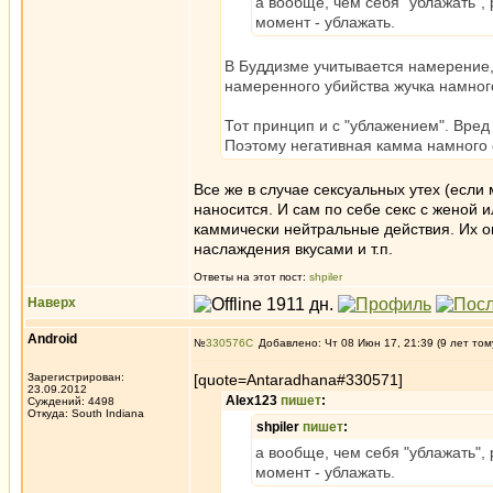
а вообще, чем себя "ублажать",
момент - ублажать.
В Буддизме учитывается намерение, 
намеренного убийства жучка намнoг
Тот принцип и с "ублажением". Вред
Поэтому негативная камма намного 
Все же в случае сексуальных утех (если 
наносится. И сам по себе секс с женой 
каммически нейтральные действия. Их оп
наслаждения вкусами и т.п.
Ответы на этот пост:
shpiler
Наверх
Android
№
330576
Добавлено: Чт 08 Июн 17, 21:39 (9 лет том
Зарегистрирован:
[quote=Antaradhana#330571]
23.09.2012
Alex123
пишет
:
Суждений: 4498
Откуда: South Indiana
shpiler
пишет
:
а вообще, чем себя "ублажать",
момент - ублажать.