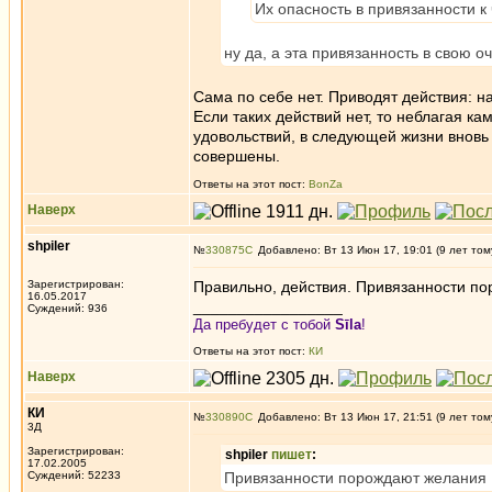
Их опасность в привязанности к 
ну да, а эта привязанность в свою 
Сама по себе нет. Приводят действия: 
Если таких действий нет, то неблагая к
удовольствий, в следующей жизни вновь п
совершены.
Ответы на этот пост:
BonZa
Наверх
shpiler
№
330875
Добавлено: Вт 13 Июн 17, 19:01 (9 лет том
Зарегистрирован:
Правильно, действия. Привязанности по
16.05.2017
_________________
Суждений: 936
Да пребудет с тобой
Sīla
!
Ответы на этот пост:
КИ
Наверх
КИ
№
330890
Добавлено: Вт 13 Июн 17, 21:51 (9 лет том
3Д
Зарегистрирован:
shpiler
пишет
:
17.02.2005
Суждений: 52233
Привязанности порождают желания