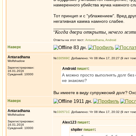
намеренного убийства жучка намнoго сл
Тот принцип и с "ублажением". Вред др
негативная камма намного слабее.
_________________
Когда двери открыты, нечего лезть
"
Ответы на этот пост:
Antaradhana
,
Android
Наверх
Antaradhana
№
330569
Добавлено: Чт 08 Июн 17, 20:27 (9 лет том
Wolfshadow
Зарегистрирован:
Android
пишет
:
16.01.2016
Суждений: 10000
А можно просто выполнять долг без 
не знакомо?
Вы имеете в виду супружеский долг? Ох
Наверх
Antaradhana
№
330571
Добавлено: Чт 08 Июн 17, 20:32 (9 лет том
Wolfshadow
Зарегистрирован:
Alex123
пишет
:
16.01.2016
Суждений: 10000
shpiler
пишет
: