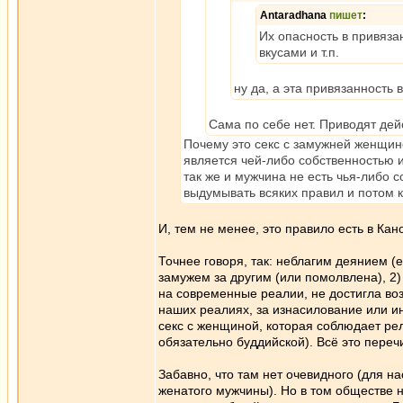
Antaradhana
пишет
:
Их опасность в привяза
вкусами и т.п.
ну да, а эта привязанность
Сама по себе нет. Приводят дейс
Почему это секс с замужней женщи
является чей-либо собственностью и
так же и мужчина не есть чья-либо со
выдумывать всяких правил и потом к
И, тем не менее, это правило есть в Ка
Точнее говоря, так: неблагим деянием (е
замужем за другим (или помолвлена), 2)
на современные реалии, не достигла возр
наших реалиях, за изнасилование или ин
секс с женщиной, которая соблюдает ре
обязательно буддийской). Всё это переч
Забавно, что там нет очевидного (для н
женатого мужчины). Но в том обществе 