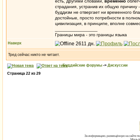
есть, другими словами,
временно
облегч
страдания, устранив их общую причину - 
буддизм не отвергает ни временного бл
достойные, просто потребности в полно
цивилизация, в принципе, вполне совме
_________________
Границы мира - это границы языка
Наверх
Тред сейчас никто не читает.
Буддийские форумы
->
Дискуссии
Страница
22
из
29
За информацию, размещённую на сайте пол
Мощь пх