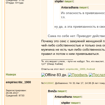
Суждений: 1732
shpiler
пишет
:
Откуда: Oттyдa
Antaradhana
пишет
:
Их опасность в привязаннос
т.п.
ну да, а эта привязанность в с
Сама по себе нет. Приводят действия
Почему это секс с замужней женщиной 
чей-либо собственностью и только она оп
мужчина не есть чья-либо собственность 
правил и потом к ним привязываться.
_________________
Те, кто веруют слепо, - пути не найдут. Тех, кто мысли
тут!" (Омар Хайям)
Ответы на этот пост:
empiriocritic_1900
,
Android
Наверх
empiriocritic_1900
№
341884
Добавлено: Чт 31 Авг 17, 14:36 (9 лет тому
Зарегистрирован:
BonZa
пишет
:
26.06.2017
Суждений: 8733
Antaradhana
пишет
:
shpiler
пишет
: