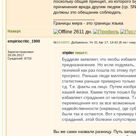
поскольку общий принцип, из которого Б
причинения вреда другим людям (ср. SN 
должны это обещание соблюдать.
_________________
Границы мира - это границы языка
Наверх
empiriocritic_1900
№
341885
Добавлено: Чт 31 Авг 17, 14:42 (9 лет тому
Зарегистрирован:
shpiler
пишет
:
26.06.2017
Суждений: 8733
Буддизм заявляет, что якобы избавля
предназначение. Но если подумать, 
техникой как раз пошла по этому пу
прогресс. Раньше люди миллионами 
статистике раньше примерно только 
т.д. Т.е. факты на лицо. Путем изо
нашей жизни. Каким путем пошел Буд
избавляет страдания от человека. Т.
перемещения его за все возможные 
недвойственности (нирваны), где суб
были так и остаются. Вот к примеру 
страданий, этой болезни сопутствую
Вы же сами назвали разницу. Путь запад