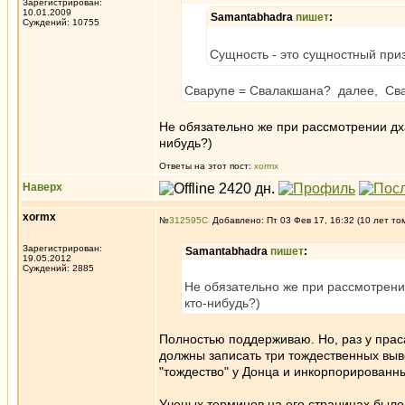
Зарегистрирован:
10.01.2009
Samantabhadra
пишет
:
Суждений: 10755
Сущность - это сущностный призн
Сварупе = Свалакшана? далее, Сва
Не обязательно же при рассмотрении дха
нибудь?)
Ответы на этот пост:
xormx
Наверх
xormx
№
312595
Добавлено: Пт 03 Фев 17, 16:32 (10 лет то
Зарегистрирован:
Samantabhadra
пишет
:
19.05.2012
Суждений: 2885
Не обязательно же при рассмотрени
кто-нибудь?)
Полностью поддерживаю. Но, раз у прас
должны записать три тождественных выв
"тождество" у Донца и инкорпорирован
Ученых терминов на его страницах было 