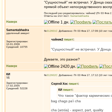
"Сущностный" не встречал. У Донца ска
прямой объект непосредственного воспр
Последний раз редактировалось: чайник2 (Пт 03 Фев 17,
Ответы на этот пост:
Samantabhadra
Наверх
Samantabhadra
№
312601
Добавлено: Пт 03 Фев 17, 17:09 (10 лет то
удаленный аккаунт
чайник2
пишет
:
Зарегистрирован:
10.01.2009
Суждений: 10755
"Сущностный" не встречал. У Донца
Думаете, это разное?
Наверх
КИ
№
312602
Добавлено: Пт 03 Фев 17, 17:12 (10 лет то
3Д
Зарегистрирован:
Сергей Хос
пишет
:
17.02.2005
Суждений: 52228
КИ
пишет
:
Что такое "фактор кармических 
bag chags pa'i cha
cha (aṃśa) - aspect, part, quality