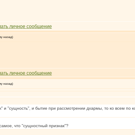
му назад)
му назад)
к" и "сущность", и бытие при рассмотрении дхармы, то ко всем по 
 самое, что "сущностный признак"?