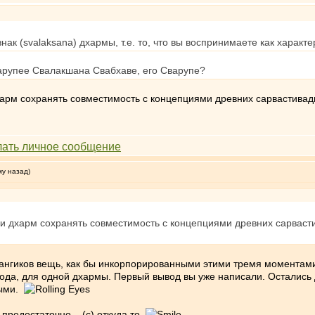
ак (svalaksana) дхармы, т.е. то, что вы воспринимаете как характе
рупее Свалакшана Свабхаве, его Сварупе?
рм сохранять совместимость с концепциями древних сарвастивадин
му назад)
и дхарм сохранять совместимость с концепциями древних сарвастив
ангиков вещь, как бы инкорпорированными этими тремя моментами,
ода, для одной дхармы. Первый вывод вы уже написали. Остались д
ными.
предостаточно... (с) откуда то