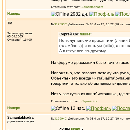
Ответы на этот пост:
Samantabhadra
Наверх
ТМ
№
312593
Добавлено: Пт 03 Фев 17, 16:22 (10 лет то
Зарегистрирован:
Сергей Хос
пишет
:
05.04.2005
Суждений: 15495
Не-гелугпинские прасангики (линии Ш
(аламбаны)) и есть ум (citta), а это 
А в гелуг все по-другому.
На форуме драхмавил было точно такое в
Непонятно, что говорят, потому что рупа
Объекты - это всегда читта\чайта\рупа\
говорили, а только об активных виджнян
Нет у вас куска из книги\источника, где э
Ответы на этот пост:
Сергей Хос
Наверх
Samantabhadra
№
312594
Добавлено: Пт 03 Фев 17, 16:27 (10 лет то
удаленный аккаунт
xormx
пишет
: