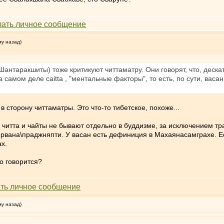
му назад)
антаракшиты) тоже критикуют читтаматру. Они говорят, что, дескать
на самом деле caitta , "ментальные факторы", то есть, по сути, васан
 сторону читтаматры. Это что-то тибетское, похоже...
, читта и чайты не бывают отдельно в буддизме, за исключением тр
нирвана\праджняпти. У васан есть дефиниция в Махаянасамграхе. Е
ах.
то говорится?
му назад)