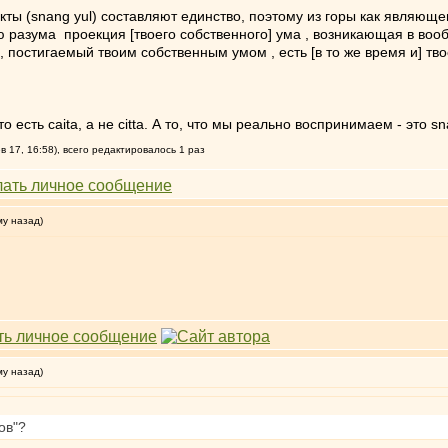
ты (snang yul) составляют единство, поэтому из горы как являюще
ю разума проекция [твоего собственного] ума , возникающая в воо
, постигаемый твоим собственным умом , есть [в то же время и] тв
 то есть caita, а не citta. А то, что мы реально воспринимаем - это s
 17, 16:58), всего редактировалось 1 раз
му назад)
му назад)
ов"?