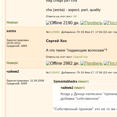
bag chags pa'i cha
cha (aṃśa) - aspect, part, quality
Ответы на этот пост:
КИ
Наверх
xormx
№
312599
Добавлено: Пт 03 Фев 17, 17:04 (10 лет то
Зарегистрирован:
Сергей Хос
19.05.2012
Суждений: 2885
А что такое "падающим волоскам"?
Ответы на этот пост:
Сергей Хос
Наверх
чайник2
№
312600
Добавлено: Пт 03 Фев 17, 17:06 (10 лет то
Зарегистрирован: 11.09.2008
Samantabhadra
пишет
:
Суждений: 4069
чайник2
пишет
:
Когда у Донца написано "призна
добавка "собственное"
"Собственный признак" это не то же