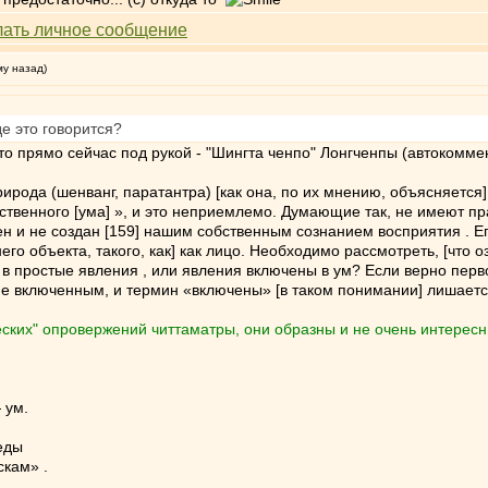
му назад)
де это говорится?
 что прямо сейчас под рукой - "Шингта ченпо" Лонгченпы (автокомм
ирода (шенванг, паратантра) [как она, по их мнению, объясняется]
твенного [ума] », и это неприемлемо. Думающие так, не имеют пра
ен и не создан [159] нашим собственным сознанием восприятия . Е
го объекта, такого, как] как лицо. Необходимо рассмотреть, [что 
 в простые явления , или явления включены в ум? Если верно пер
е включенным, и термин «включены» [в таком понимании] лишаетс
ческих" опровержений читтаматры, они образны и не очень интересн
 ум.
еды
кам» .