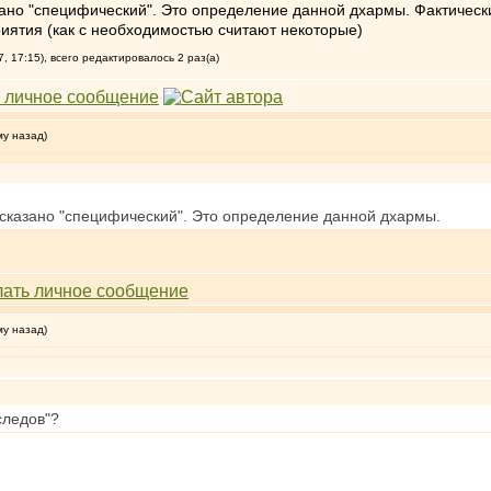
зано "специфический". Это определение данной дхармы. Фактически
иятия (как с необходимостью считают некоторые)
 17:15), всего редактировалось 2 раз(а)
му назад)
 сказано "специфический". Это определение данной дхармы.
му назад)
следов"?