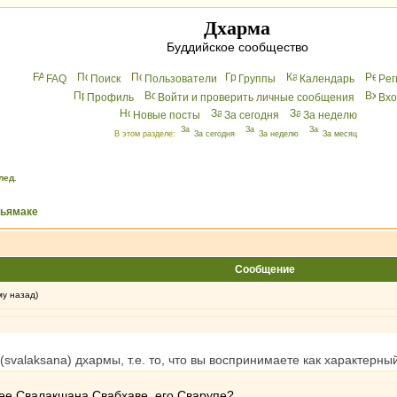
Дхарма
Буддийское сообщество
FAQ
Поиск
Пользователи
Группы
Календарь
Peг
Профиль
Войти и проверить личные сообщения
Вхo
Новые посты
За сегодня
За неделю
В этом разделе:
За сегодня
За неделю
За месяц
лед.
хьямаке
Сообщение
му назад)
svalaksana) дхармы, т.е. то, что вы воспринимаете как характерный
е Свалакшана Свабхаве, его Сварупе?