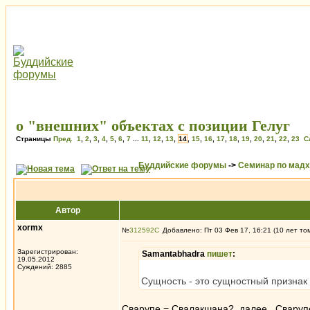
о "внешних" объектах с позиции Гелуг
Страницы
Пред.
1
,
2
,
3
,
4
,
5
,
6
,
7
...
11
,
12
,
13
,
14
,
15
,
16
,
17
,
18
,
19
,
20
,
21
,
22
,
23
С
Буддийские форумы
->
Семинар по мад
Автор
xormx
№
312592
Добавлено: Пт 03 Фев 17, 16:21 (10 лет то
Зарегистрирован:
Samantabhadra
пишет
:
19.05.2012
Суждений: 2885
Сущность - это сущностный признак (
Сварупе = Свалакшана? далее, Сварупе