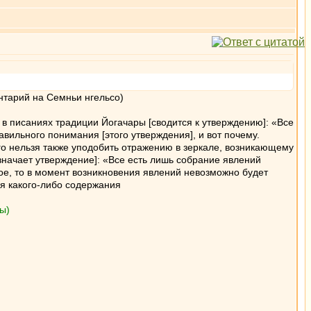
ентарий на Семньи нгельсо)
 в писаниях традиции Йогачары [сводится к утверждению]: «Все
вильного понимания [этого утверждения], и вот почему.
го нельзя также уподобить отражению в зеркале, возникающему
означает утверждение]: «Все есть лишь собрание явлений
вое, то в момент возникновения явлений невозможно будет
я какого-либо содержания
ы)