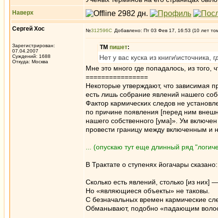
Наверх
Сергей Хос
№
312596
Добавлено: Пт 03 Фев 17, 16:53 (10 лет то
Зарегистрирован:
ТМ
пишет
:
07.04.2007
Суждений: 1688
Нет у вас куска из книги\источника, г
Откуда: Москва
Мне это много где попадалось, из того,
================
Некоторые утверждают, что зависимая пр
есть лишь собрание явлений нашего собс
Фактор кармических следов не установл
по причине появления [перед ним внешне
нашего собственного [ума]». Ум включен
провести границу между включенным и н
... (опускаю тут еще длинный ряд "логи
В Трактате о ступенях йогачары сказано:
Сколько есть явлений, столько [из них] —
Но «являющиеся объекты» не таковы.
C безначальных времен кармические сл
Обманывают, подобно «падающим волос