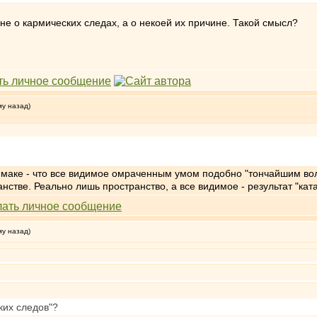
т не о кармических следах, а о некоей их причине. Такой смысл?
му назад)
ямаке - что все видимое омраченным умом подобно "тончайшим во
анстве. Реально лишь пространство, а все видимое - результат "кат
му назад)
ких следов"?