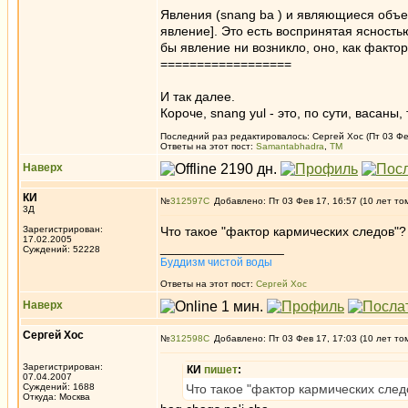
Явления (snang ba ) и являющиеся объек
явление]. Это есть воспринятая ясность
бы явление ни возникло, оно, как фактор
==================
И так далее.
Короче, snang yul - это, по сути, васаны,
Последний раз редактировалось: Сергей Хос (Пт 03 Фев
Ответы на этот пост:
Samantabhadra
,
ТМ
Наверх
КИ
№
312597
Добавлено: Пт 03 Фев 17, 16:57 (10 лет то
3Д
Зарегистрирован:
Что такое "фактор кармических следов"?
17.02.2005
_________________
Суждений: 52228
Буддизм чистой воды
Ответы на этот пост:
Сергей Хос
Наверх
Сергей Хос
№
312598
Добавлено: Пт 03 Фев 17, 17:03 (10 лет то
Зарегистрирован:
КИ
пишет
:
07.04.2007
Суждений: 1688
Что такое "фактор кармических след
Откуда: Москва