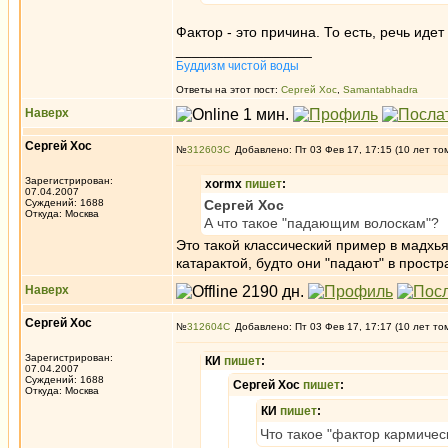
Фактор - это причина. То есть, речь иде
_________________
Буддизм чистой воды
Ответы на этот пост:
Сергей Хос
,
Samantabhadra
Наверх
Сергей Хос
№
312603
Добавлено: Пт 03 Фев 17, 17:15 (10 лет то
Зарегистрирован:
xormx
пишет
:
07.04.2007
Суждений: 1688
Сергей Хос
Откуда: Москва
А что такое "падающим волоскам"?
Это такой классический пример в мадхь
катарактой, будто они "падают" в простр
Наверх
Сергей Хос
№
312604
Добавлено: Пт 03 Фев 17, 17:17 (10 лет то
Зарегистрирован:
КИ
пишет
:
07.04.2007
Суждений: 1688
Сергей Хос
пишет
:
Откуда: Москва
КИ
пишет
:
Что такое "фактор кармичес