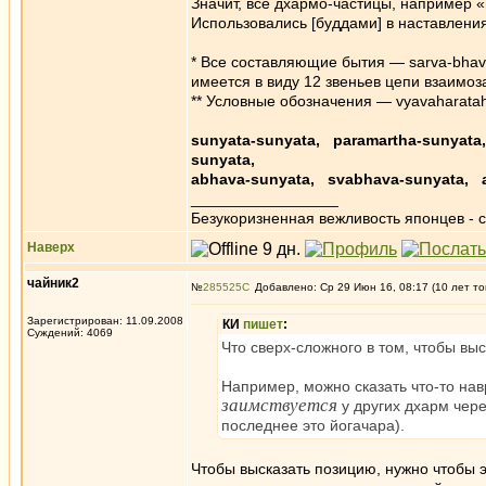
Значит, все дхармо-частицы, например 
Использовались [буддами] в наставлени
* Все составляющие бытия — sarva-bhav
имеется в виду 12 звеньев цепи взаимоз
** Условные обозначения — vyavaharatah 
sunyata-sunyata, paramartha-sunyata
sunyata,
abhava-sunyata, svabhava-sunyata, 
_________________
Безукоризненная вежливость японцев - с
Наверх
чайник2
№
285525
Добавлено: Ср 29 Июн 16, 08:17 (10 лет то
Зарегистрирован: 11.09.2008
КИ
пишет
:
Суждений: 4069
Что сверх-сложного в том, чтобы вы
Например, можно сказать что-то нав
заимствуется
у других дхарм чере
последнее это йогачара).
Чтобы высказать позицию, нужно чтобы э