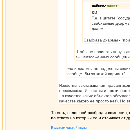
чайник2
пишет
:
КИ
Т.е. в цитате "сосу
свабхавные дхармы
дхарм.
Свабхава дхармы - "приз
Чтобы не начинать новую ди
вышеизложенных сообщениях к
Если дхармы не наделены своим
вообще. Вы за какой вариант?
Известны высказывания прасангиков,
невозможна. Известны и противопол
- в качестве каких объектов обсуждае
качестве какого ее просто нет). Но эт
То есть, сплошной разброд и сомнения, 
по ответу на который ее и отличают от д
_________________
Буддизм чистой воды