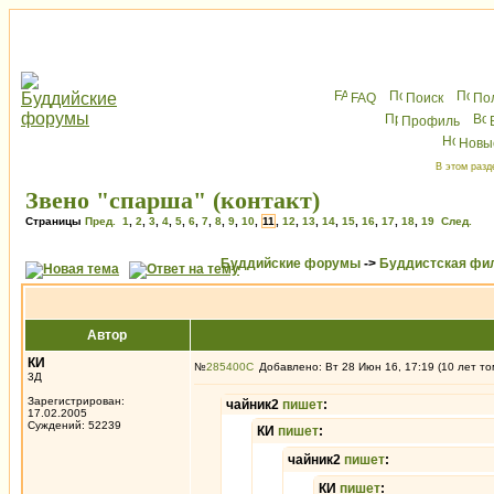
FAQ
Поиск
По
Профиль
Новы
В этом разд
Звено "спарша" (контакт)
Страницы
Пред.
1
,
2
,
3
,
4
,
5
,
6
,
7
,
8
,
9
,
10
,
11
,
12
,
13
,
14
,
15
,
16
,
17
,
18
,
19
След.
Буддийские форумы
->
Буддистская фи
Автор
КИ
№
285400
Добавлено: Вт 28 Июн 16, 17:19 (10 лет то
3Д
Зарегистрирован:
чайник2
пишет
:
17.02.2005
Суждений: 52239
КИ
пишет
:
чайник2
пишет
:
КИ
пишет
: