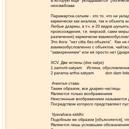
В которую еще "укладывается" [логическ
нихсвабхава
Парамартха-сатьям - это то, что не ук
кармически как анализа, так и объекта 
Любые дхармы, в т.ч. и 20 видов шуньят
происхождения, т.е. мирской, сами миры
различения) кармически взаимообуслов
Это йога: "нет citta без объекта". Как н
взаимообусловленно с объектом, чайтаси
"завихрениями" или её просто нет (дха
XCV. Две истины (dve satye)
1.samvrti-satyam Истина, обусловлен
2.parama-artha-satyam don 
Ачинтья-става:
Таким образом, все дхармо-частицы
Являются только воображением
Неистинным воображением называется д
Посредством которого представляют пус
Vyavahara-siddhi:
Подобным же образом [объясняется], чт
Являются лишь условными обозначениям