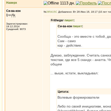
Наверх
Си-ва-кон
№
285415
Добавлено: Вт 28 Июн 16, 18:17 (10 лет то
སྲི་བ་དཀོན
Frithegar
пишет
:
Зарегистрирован:
Си-ва-кон
пишет
:
19.12.2014
Суждений: 9073
Сообща - это вместе с тобой, да
Сам - само
кар - действие.
Думаю, заблуждение. Считать санкха
текстам, где все 5 скандх - анатта. 
общем
... выше, кстати, выкладывал:
Цитата:
Волевые формирователи
Либо по своей инициативе, мон
(kāyasaṅkhāraṃ), будучи обусло