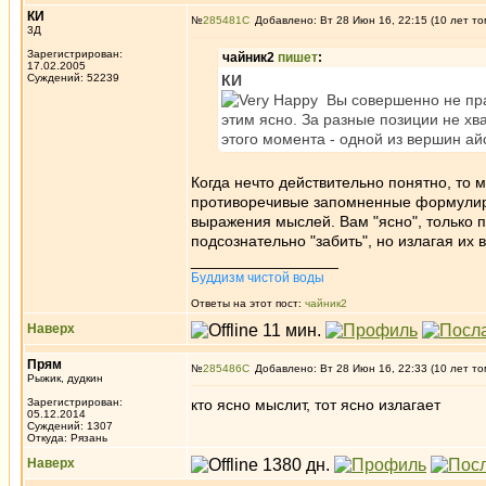
КИ
№
285481
Добавлено: Вт 28 Июн 16, 22:15 (10 лет то
3Д
Зарегистрирован:
чайник2
пишет
:
17.02.2005
Суждений: 52239
КИ
Вы совершенно не прав
этим ясно. За разные позиции не хв
этого момента - одной из вершин ай
Когда нечто действительно понятно, то 
противоречивые запомненные формулиров
выражения мыслей. Вам "ясно", только п
подсознательно "забить", но излагая их 
_________________
Буддизм чистой воды
Ответы на этот пост:
чайник2
Наверх
Прям
№
285486
Добавлено: Вт 28 Июн 16, 22:33 (10 лет то
Рыжик, дудкин
Зарегистрирован:
кто ясно мыслит, тот ясно излагает
05.12.2014
Суждений: 1307
Откуда: Рязань
Наверх