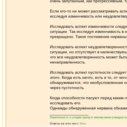
очень запутанным, как прогрессивным, т
Если кто-то не может рассматривать аспе
исследуя изменчивость или неудовлетво
Исследовать аспект изменчивости следует
ситуации. Так исследуя изменчивость в 
прекращено. Такое постижение нирваны 
Исследовать аспект неудовлетворенности 
ситуации, но отсутствует в наличествую
что вся неудовлетворенность может быт
ненаправленность.
Исследовать аспект пустотности следует 
этого. Когда есть нечто, есть и то, от ч
обнаруживается, что необусловленная о
через пустотность.
Когда способности пасуют перед каким-л
исследовать его.
Однажды обнаруженная нирвана обнажает
_________________
Решительность и усердие (шила) в невозмутимом (самадхи) ис
Ответы на этот пост:
Dron