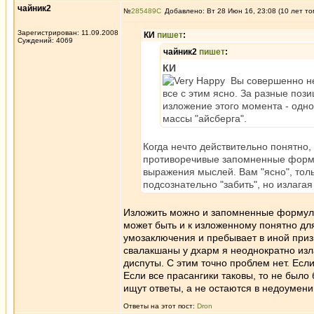
чайник2
№
285489
Добавлено: Вт 28 Июн 16, 23:08 (10 лет то
Зарегистрирован: 11.09.2008
КИ
пишет
:
Суждений: 4069
чайник2
пишет
:
КИ
Вы совершенно не 
все с этим ясно. За разные поз
изложение этого момента - одно
массы "айсберга".
Когда нечто действительно понятно,
противоречивые запомненные формул
выражения мыслей. Вам "ясно", толь
подсознательно "забить", но излагая
Изложить можно и запомненные формулир
может быть и к изложенному понятно для
умозаключения и пребывает в иной приз
свалакшаны у дхарм я неоднократно изл
диспуты. С этим точно проблем нет. Есл
Если все прасангики таковы, то не было 
ищут ответы, а не остаются в недоумени
Ответы на этот пост:
Dron