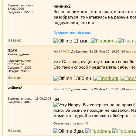
Зарегистрирован:
чайник2
17.02.2005
Вы же понимаете, что я прав, и что этот
Суждений: 52239
разобраться, то натыкаясь на разные пози
недоумении, что и я.
_________________
Буддизм чистой воды
Наверх
Прям
№
285442
Добавлено: Вт 28 Июн 16, 19:00 (10 лет то
Рыжик, дудкин
Зарегистрирован:
>>> Слышал, существует много способов
05.12.2014
Это такой способ представлять себе, чт
Суждений: 1307
Откуда: Рязань
Наверх
чайник2
№
285470
Добавлено: Вт 28 Июн 16, 21:28 (10 лет то
Зарегистрирован: 11.09.2008
КИ
Суждений: 4069
Вы совершенно не правы! В
ясно. За разные позиции не хватался. И
момента - одной из вершин айсберга - вы
Ответы на этот пост:
КИ
Наверх