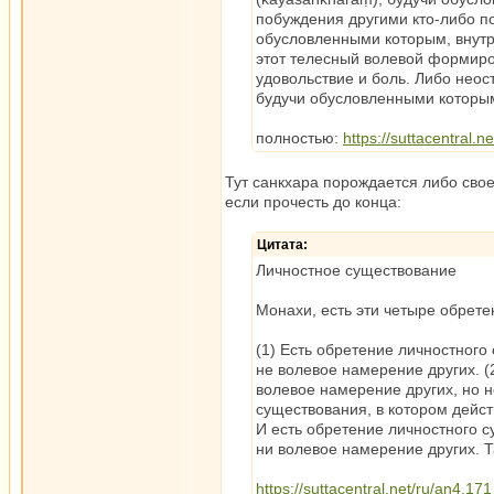
побуждения другими кто-либо п
обусловленными которым, внутр
этот телесный волевой формиро
удовольствие и боль. Либо нео
будучи обусловленными которым,
полностью:
https://suttacentral.n
Тут санкхара порождается либо своей
если прочесть до конца:
Цитата:
Личностное существование
Монахи, есть эти четыре обрете
(1) Есть обретение личностного
не волевое намерение других. (
волевое намерение других, но н
существования, в котором дейст
И есть обретение личностного с
ни волевое намерение других. 
https://suttacentral.net/ru/an4.171