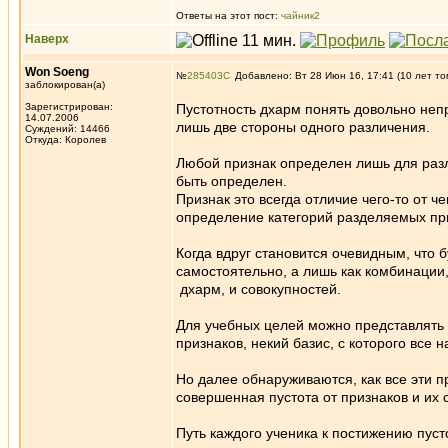
Ответы на этот пост:
чайник2
Наверх
Won Soeng
№
285403
Добавлено: Вт 28 Июн 16, 17:41 (10 лет то
заблокирован(а)
Зарегистрирован:
Пустотность дхарм понять довольно непр
14.07.2006
лишь две стороны одного различения.
Суждений: 14466
Откуда: Королев
Любой признак определен лишь для разли
быть определен.
Признак это всегда отличие чего-то от 
определение категорий разделяемых пр
Когда вдруг становится очевидным, что
самостоятельно, а лишь как комбинации,
дхарм, и совокупностей.
Для учебных целей можно представлять
признаков, некий базис, с которого все н
Но далее обнаруживаются, как все эти п
совершенная пустота от признаков и их
Путь каждого ученика к постижению пуст