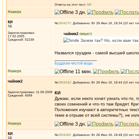
Ответы на этот пост:
КИ
Наверх
КИ
№
285427
Добавлено: Вт 28 Июн 16, 18:34 (10 лет то
3Д
Зарегистрирован:
чайник2
пишет
:
17.02.2005
Суждений: 52239
Зачем так? Но, если вам так
Назвался груздем - самой высшей школой
_________________
Буддизм чистой воды
Наверх
чайник2
№
285433
Добавлено: Вт 28 Июн 16, 18:44 (10 лет то
Зарегистрирован: 11.09.2008
КИ
Суждений: 4069
Думаю, если некто хочет узнать что-то, т
своих сомнений и что-то там бредят. К
Положения изучают в авторитетных текст
теме в отрыве от всей системы?), не из
Наверх
КИ
№
285436
Добавлено: Вт 28 Июн 16, 18:49 (10 лет то
3Д