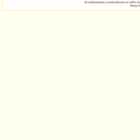
За информацию, размещённую на сайте пол
Мощь пх