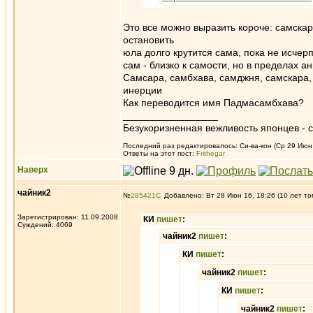
Это все можно выразить короче: самска
остановить
юла долго крутится сама, пока не исчер
сам - близко к самости, но в пределах а
Самсара, самбхава, самджня, самскара, с
инерции
Как переводится имя Падмасамбхава?
_________________
Безукоризненная вежливость японцев - с
Последний раз редактировалось: Си-ва-кон (Ср 29 Июн 
Ответы на этот пост:
Frithegar
Наверх
чайник2
№
285421
Добавлено: Вт 28 Июн 16, 18:26 (10 лет то
Зарегистрирован: 11.09.2008
КИ
пишет
:
Суждений: 4069
чайник2
пишет
:
КИ
пишет
:
чайник2
пишет
:
КИ
пишет
:
чайник2
пишет
: