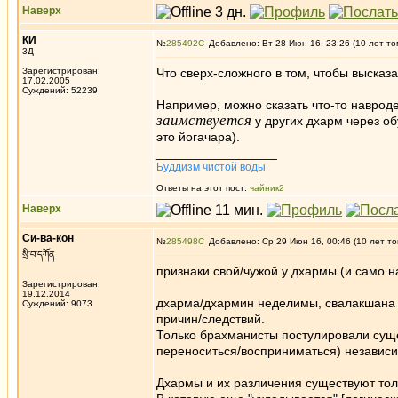
Наверх
КИ
№
285492
Добавлено: Вт 28 Июн 16, 23:26 (10 лет то
3Д
Зарегистрирован:
Что сверх-сложного в том, чтобы высказ
17.02.2005
Суждений: 52239
Например, можно сказать что-то навроде
заимствуется
у других дхарм через о
это йогачара).
_________________
Буддизм чистой воды
Ответы на этот пост:
чайник2
Наверх
Си-ва-кон
№
285498
Добавлено: Ср 29 Июн 16, 00:46 (10 лет то
སྲི་བ་དཀོན
признаки свой/чужой у дхармы (и само на
Зарегистрирован:
19.12.2014
дхарма/дхармин неделимы, свалакшана 
Суждений: 9073
причин/следствий.
Только брахманисты постулировали сущес
переноситься/восприниматься) независи
Дхармы и их различения существуют толь