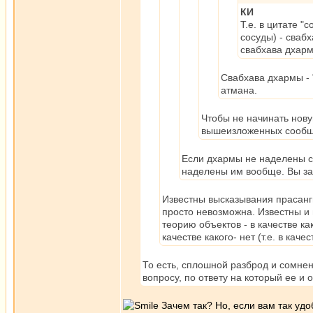
КИ
Т.е. в цитате "
сосуды) - сваб
свабхава дхарм
Свабхава дхармы - "
атмана.
Чтобы не начинать нову
вышеизложенных сообщени
Если дхармы не наделены с
наделены им вообще. Вы за
Известны высказывания прасанги
просто невозможна. Известны и
теорию объектов - в качестве ка
качестве какого- нет (т.е. в каче
То есть, сплошной разброд и сомнен
вопросу, по ответу на который ее и 
Зачем так? Но, если вам так удо