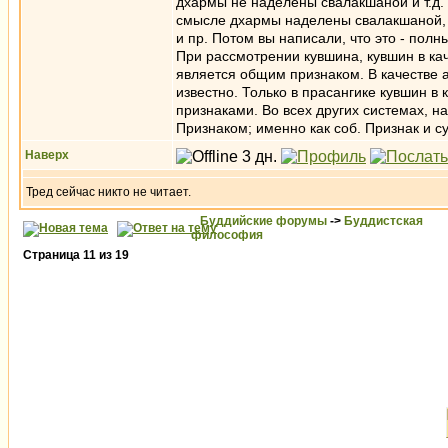
дхармы не наделены свалакшаной и т.д. 
смысле дхармы наделены свалакшаной, п
и пр. Потом вы написали, что это - полн
При рассмотрении кувшина, кувшин в кач
является общим признаком. В качестве ab
известно. Только в прасангике кувшин в 
признаками. Во всех других системах, на
Признаком; именно как соб. Признак и с
Наверх
Тред сейчас никто не читает.
Буддийские форумы
->
Буддистская
философия
Страница
11
из
19