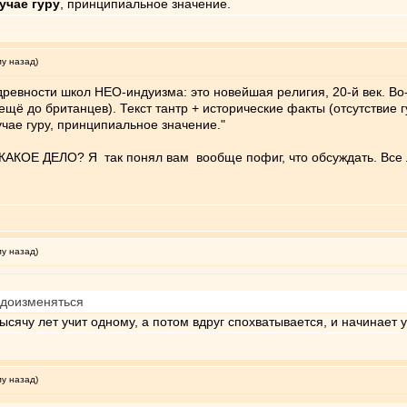
учае гуру
, принципиальное значение.
му назад)
древности школ НЕО-индуизма: это новейшая религия, 20-й век. Во
ещё до британцев). Текст тантр + исторические факты (отсутствие 
учае гуру, принципиальное значение."
АКОЕ ДЕЛО? Я так понял вам вообще пофиг, что обсуждать. Все лж
му назад)
доизменяться
ысячу лет учит одному, а потом вдруг спохватывается, и начинает 
му назад)