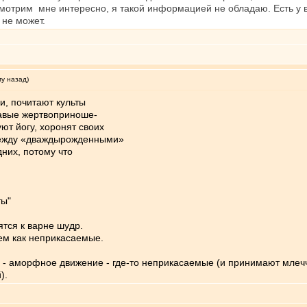
смотрим мне интересно, я такой информацией не обладаю. Есть у 
 не может.
му назад)
и, почитают культы
вавые жертвоприноше-
уют йогу, хоронят своих
между «дваждырожденными»
них, потому что
ты"
тся к варне шудр.
лем как неприкасаемые.
 - аморфное движение - где-то неприкасаемые (и принимают млечч
).