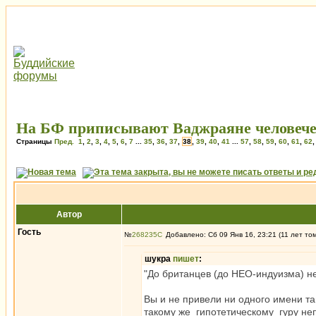
На БФ приписывают Ваджраяне человече
Страницы
Пред.
1
,
2
,
3
,
4
,
5
,
6
,
7
...
35
,
36
,
37
,
38
,
39
,
40
,
41
...
57
,
58
,
59
,
60
,
61
,
62
Автор
Гость
№
268235
Добавлено: Сб 09 Янв 16, 23:21 (11 лет то
шукра
пишет
:
"До британцев (до НЕО-индуизма) не
Вы и не привели ни одного имени т
такому же гипотетическому гуру не