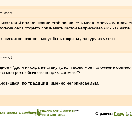
му назад)
 шиваитской или же шактистской линии есть место млеччхам в качес
 должна себя открыто признавать кастой неприкасаемых - как натхи
 шиваитов-шактов - могут быть открыты для гуру из млеччх.
му назад)
ное - "да, я никогда не стану тулку, таково моё положение обычно
акова моя роль обычного неприкасаемого"?
ановишься,
по традиции
, именно неприкасаемым.
Буддийские форумы
->
Страницы
Пред.
1
,
2
«Ничего святого»