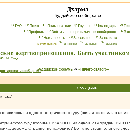
Дхарма
Буддийское сообщество
FAQ
Поиск
Пользователи
Группы
Календарь
Peг
Профиль
Войти и проверить личные сообщения
Вхo
Новые посты
За сегодня
За неделю
В этом разделе:
За сегодня
За неделю
За месяц
ские жертвоприношения. Быть участником 
,
63
,
64
След.
Буддийские форумы
->
«Ничего святого»
Сообщение
му назад)
 появилось ни одного тантрического гуру (шиваитского или шактист
антрического гуру вообще НИКАКОГО ни одной сампрадаи. Вы взя
прикасаемому. Странно не находите? Вот мне странно, много слов 