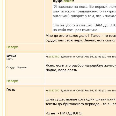
шукра
пишет
:
"Я наезжаю на ложь. Во-первых, лож
шактистского традиционного тантриз
англичан) говорят о том, что изнача
Это же убого и смешно, ВАМ ДО ЭТО
на себя хоть раз критично.
Мне до этого какое дело? Такое, что г
буддистам свою веру. Значит, есть смысл 
Наверх
шукра
№
268248
Добавлено: Сб 09 Янв 16, 23:51 (11 лет то
Гость
Ясно, если это разбор наподобие жентон
Откуда: Nayman
Ладно, пора спать.
Наверх
Гость
№
268250
Добавлено: Сб 09 Янв 16, 23:59 (11 лет то
Если существовал хоть один шиваитский
тексты до-британского периода - то я не
Их нет - НИ ОДНОГО.