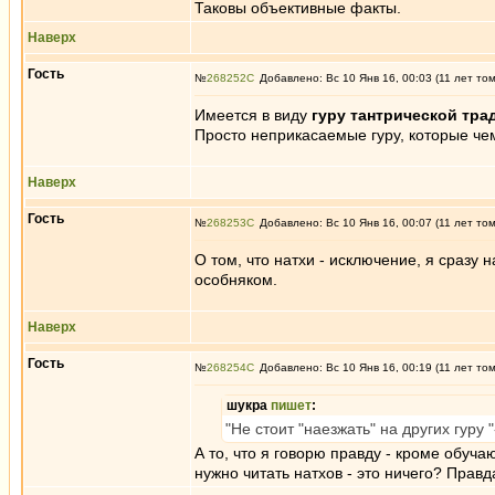
Таковы объективные факты.
Наверх
Гость
№
268252
Добавлено: Вс 10 Янв 16, 00:03 (11 лет то
Имеется в виду
гуру тантрической тра
Просто неприкасаемые гуру, которые чем
Наверх
Гость
№
268253
Добавлено: Вс 10 Янв 16, 00:07 (11 лет то
О том, что натхи - исключение, я сразу
особняком.
Наверх
Гость
№
268254
Добавлено: Вс 10 Янв 16, 00:19 (11 лет то
шукра
пишет
:
"Не стоит "наезжать" на других гуру
А то, что я говорю правду - кроме обуч
нужно читать натхов - это ничего? Прав