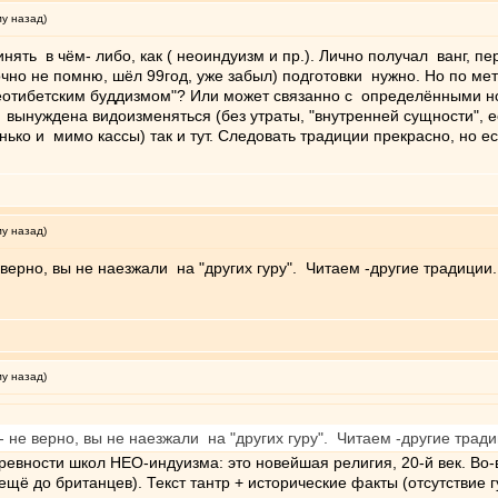
му назад)
винять в чём- либо, как ( неоиндуизм и пр.). Лично получал ванг, 
чно не помню, шёл 99год, уже забыл) подготовки нужно. Но по мет
еотибетским буддизмом"? Или может связанно с определёнными но
вынуждена видоизменяться (без утраты, "внутренней сущности", ес
ько и мимо кассы) так и тут. Следовать традиции прекрасно, но есл
му назад)
е верно, вы не наезжали на "других гуру". Читаем -другие традиции.
му назад)
 "- не верно, вы не наезжали на "других гуру". Читаем -другие тради
ревности школ НЕО-индуизма: это новейшая религия, 20-й век. Во-
ещё до британцев). Текст тантр + исторические факты (отсутствие 