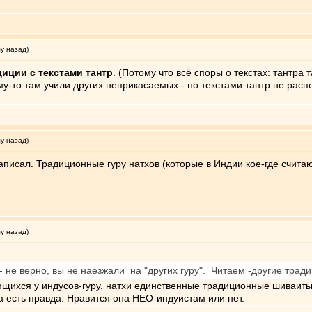
му назад)
диции с текстами тантр
. (Потому что всё споры о текстах: тантра 
у-то там учили других неприкасаемых - но текстами тантр не расп
му назад)
 написал. Традиционные гуру натхов (которые в Индии кое-где счит
му назад)
 "- не верно, вы не наезжали на "других гуру". Читаем -другие тради
ающихся у индусов-гуру, натхи единственные традиционные шиваиты 
да есть правда. Нравится она НЕО-индуистам или нет.