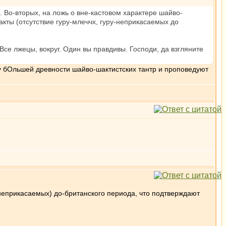
. Во-вторых, на ложь о вне-кастовом характере шайво-
акты (отсутствие гуру-млеччх, гуру-неприкасаемых до
е лжецы, вокруг. Один вы правдивы. Господи, да взгляните
у бОльшей древности шайво-шактистских тантр и проповедуют
неприкасаемых) до-британского периода, что подтверждают