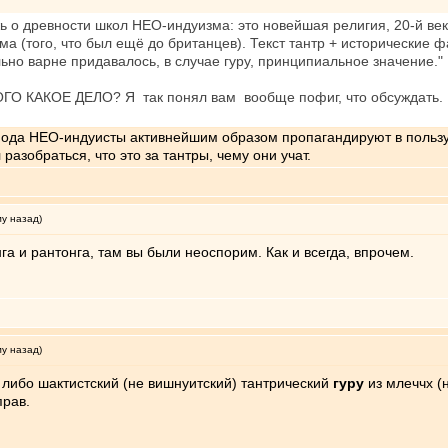
ь о древности школ НЕО-индуизма: это новейшая религия, 20-й век
ма (того, что был ещё до британцев). Текст тантр + исторические ф
льно варне придавалось, в случае гуру, принципиальное значение."
ГО КАКОЕ ДЕЛО? Я так понял вам вообще пофиг, что обсуждать. Вс
оспода НЕО-индуисты активнейшим образом пропагандируют в польз
разобраться, что это за тантры, чему они учат.
му назад)
га и рантонга, там вы были неоспорим. Как и всегда, впрочем.
му назад)
 либо шактистский (не вишнуитский) тантрический
гуру
из млеччх (
прав.