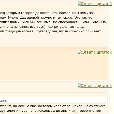
перед которым говорил дающий, что нормально к нему как
оду "Илоны Давыдовой" можно и так сразу. Это как -то
вшествами? Или мы все "высшие способности" или ...что? На
ли она исчезнет, всё-труп). Как ритуальные танцы
и традиция косная , буквоедская, пусть спокойно почивает.
ции.
вторых, на ложь о вне-кастовом характере шайво-шактистского
гуру-млеччх, гуру-неприкасаемых до англичан) говорят о том,