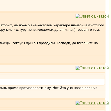
-вторых, на ложь о вне-кастовом характере шайво-шактистского
гуру-млеччх, гуру-неприкасаемых до англичан) говорят о том,
ецы, вокруг. Один вы правдивы. Господи, да взгляните на
учить прямо противоположному. Нет. Это уже новая религия.