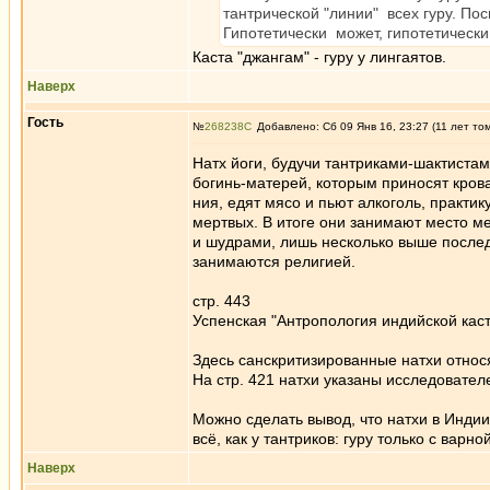
тантрической "линии" всех гуру. По
Гипотетически может, гипотетически
Каста "джангам" - гуру у лингаятов.
Наверх
Гость
№
268238
Добавлено: Сб 09 Янв 16, 23:27 (11 лет то
Натх йоги, будучи тантриками-шактистам
богинь-матерей, которым приносят кро
ния, едят мясо и пьют алкоголь, практик
мертвых. В итоге они занимают место 
и шудрами, лишь несколько выше послед
занимаются религией.
стр. 443
Успенская "Антропология индийской кас
Здесь санскритизированные натхи относя
На стр. 421 натхи указаны исследовате
Можно сделать вывод, что натхи в Индии
всё, как у тантриков: гуру только с варной
Наверх