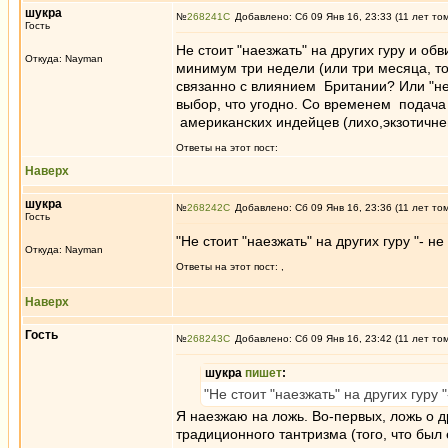
шукра
№
268241
Добавлено: Сб 09 Янв 16, 23:33 (11 лет то
Гость
Не стоит "наезжать" на других гуру и об
Откуда: Nayman
минимум три недели (или три месяца, то
связанно с влиянием Британии? Или "н
выбор, что угодно. Со временем подача 
американских индейцев (лихо,экзотичнен
Ответы на этот пост:
Наверх
шукра
№
268242
Добавлено: Сб 09 Янв 16, 23:36 (11 лет то
Гость
"Не стоит "наезжать" на других гуру "- н
Откуда: Nayman
Ответы на этот пост:
,
Наверх
Гость
№
268243
Добавлено: Сб 09 Янв 16, 23:42 (11 лет то
шукра
пишет
:
"Не стоит "наезжать" на других гуру
Я наезжаю на ложь. Во-первых, ложь о д
традиционного тантризма (того, что был 