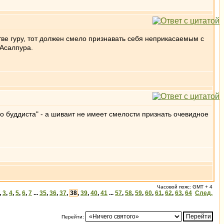
тве гуру, тот должен смело признавать себя неприкасаемым с
 Асалпура.
го буддиста" - а шиваит не имеет смелости признать очевидное
Часовой пояс: GMT + 4
,
3
,
4
,
5
,
6
,
7
...
35
,
36
,
37
,
38
,
39
,
40
,
41
...
57
,
58
,
59
,
60
,
61
,
62
,
63
,
64
След.
Перейти: