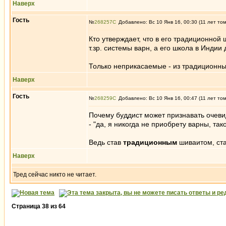
Наверх
Гость
№
268257
Добавлено: Вс 10 Янв 16, 00:30 (11 лет то
Кто утверждает, что в его традиционной
т.зр. системы варн, а его школа в Индии
Только неприкасаемые - из традиционных
Наверх
Гость
№
268259
Добавлено: Вс 10 Янв 16, 00:47 (11 лет то
Почему буддист может признавать очевид
- "да, я никогда не приобрету варны, т
Ведь став
традиционным
шиваитом, ст
Наверх
Тред сейчас никто не читает.
Страница
38
из
64