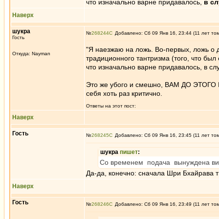
что изначально варне придавалось,
в сл
Наверх
шукра
№
268244
Добавлено: Сб 09 Янв 16, 23:44 (11 лет то
Гость
"Я наезжаю на ложь. Во-первых, ложь о 
Откуда: Nayman
традиционного тантризма (того, что был 
что изначально варне придавалось, в сл
Это же убого и смешно, ВАМ ДО ЭТОГО К
себя хоть раз критично.
Ответы на этот пост:
Наверх
Гость
№
268245
Добавлено: Сб 09 Янв 16, 23:45 (11 лет то
шукра
пишет
:
Со временем подача вынуждена ви
Да-да, конечно: сначала Шри Бхайрава т
Наверх
Гость
№
268246
Добавлено: Сб 09 Янв 16, 23:49 (11 лет то