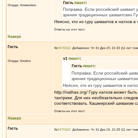
Гость
пишет
:
Откуда: Amsterdam
Поправка. Если российский шиваит у
зрения традиционных шиваитских Гуру
Неясно, кто из гуру шиваитов и натхов в
Ответы на этот пост:
Наверх
Гость
№
267031
Добавлено: Чт 31 Дек 15, 21:32 (11 лет том
v1
пишет
:
Откуда: Grodno
Гость
пишет
:
Поправка. Если российский шива
зрения традиционных шиваитских 
Неясно, кто из гуру шиваитов и натх
http://nathas.org/ Гуру натхов может бы
тантрики. Для них необязательно следов
соответствовать. Кашмирский шиваизм с
Ответы на этот пост:
Наверх
Гость
№
267032
Добавлено: Чт 31 Дек 15, 21:35 (11 лет том