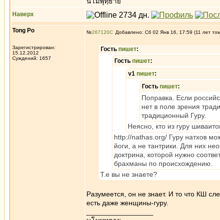
นโมพุทฺธาย
Наверх
Tong Po
№
267120
Добавлено: Сб 02 Янв 16, 17:59 (11 лет то
Зарегистрирован:
Гость
пишет
:
15.12.2012
Суждений: 1657
Гость
пишет
:
v1
пишет
:
Гость
пишет
:
Поправка. Если российс
нет в поле зрения тради
традиционный Гуру.
Неясно, кто из гуру шиваито
http://nathas.org/ Гуру натхов
йоги, а не тантрики. Для них н
доктрина, которой нужно соотве
брахманы по происхождению.
Т.е вы не знаете?
Разумеется, он не знает. И то что КШ сле
есть даже женщины-гуру.
_________________