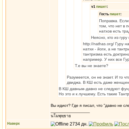
v1
пишет
:
Гость
пишет
:
Поправка. Если
том, что нет в 
натхов есть тр
Неясно, кто из гуру
http://nathas.org/ Гур
натхи - йоги, а не тан
тантризма есть доктрин
например. У них все Гу
Т.е вы не знаете?
Разумеется, он не знает. И то чт
двиджа. В КШ есть даже женщин
В КШ давным-давно не следуют фунд
Но это и к лучшему. Есть такие Тан
Вы идиот? Где я писал, что "давно не с
_________________
นโมพุทฺธาย
Наверх