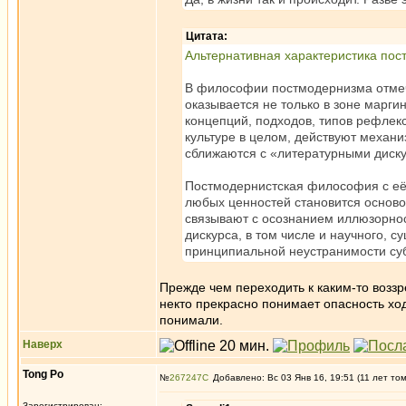
Цитата:
Альтернативная характеристика по
В философии постмодернизма отмеча
оказывается не только в зоне марги
концепций, подходов, типов рефлекс
культуре в целом, действуют механ
сближаются с «литературными диску
Постмодернистская философия с её 
любых ценностей становится основой
связывают с осознанием иллюзорно
дискурса, в том числе и научного, 
принципиальной неустранимости суб
Прежде чем переходить к каким-то воззр
некто прекрасно понимает опасность ход
понимали.
Наверх
Tong Po
№
267247
Добавлено: Вс 03 Янв 16, 19:51 (11 лет то
Зарегистрирован: