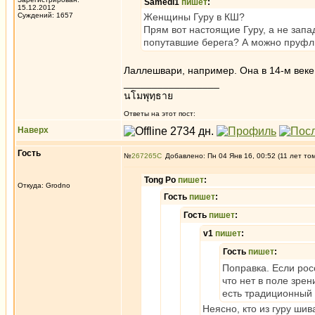
Samedi1
пишет
:
15.12.2012
Суждений: 1657
Женщины Гуру в КШ?
Прям вот настоящие Гуру, а не зап
попутавшие берега? А можно пруфли
Лаллешвари, например. Она в 14-м веке
_________________
นโมพุทฺธาย
Ответы на этот пост:
Наверх
Гость
№
267265
Добавлено: Пн 04 Янв 16, 00:52 (11 лет то
Tong Po
пишет
:
Откуда: Grodno
Гость
пишет
:
Гость
пишет
:
v1
пишет
:
Гость
пишет
:
Поправка. Если рос
что нет в поле зрен
есть традиционный 
Неясно, кто из гуру шив