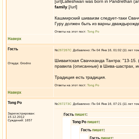
[url]Lalleshwari was born in Pandrethan (a
family
.[/url]
Кашмирский шиваизм следует-таки Свач
Гуру должен быть из варны дваждырожден
Ответы на этот пост:
Tong Po
Наверх
Гость
№
267267
Добавлено: Пн 04 Янв 16, 01:02 (11 лет то
Шиваитская Сваччханда Тантра: "13-15.
Откуда: Grodno
правила (описанные) в Шива-шастрах, и
Традиция есть традиция.
Ответы на этот пост:
Tong Po
Наверх
Tong Po
№
267273
Добавлено: Пн 04 Янв 16, 07:21 (11 лет то
Зарегистрирован:
Гость
пишет
:
15.12.2012
Суждений: 1657
Tong Po
пишет
:
Гость
пишет
:
Гость
пишет
: