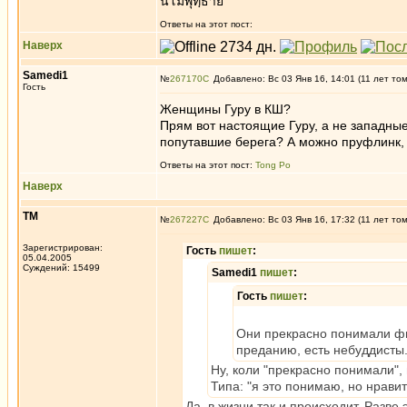
นโมพุทฺธาย
Ответы на этот пост:
Наверх
Samedi1
№
267170
Добавлено: Вс 03 Янв 16, 14:01 (11 лет то
Гость
Женщины Гуру в КШ?
Прям вот настоящие Гуру, а не западн
попутавшие берега? А можно пруфлинк, 
Ответы на этот пост:
Tong Po
Наверх
ТМ
№
267227
Добавлено: Вс 03 Янв 16, 17:32 (11 лет то
Зарегистрирован:
Гость
пишет
:
05.04.2005
Суждений: 15499
Samedi1
пишет
:
Гость
пишет
:
Они прекрасно понимали фи
преданию, есть небуддисты
Ну, коли "прекрасно понимали",
Типа: "я это понимаю, но нрави
Да, в жизни так и происходит. Разв