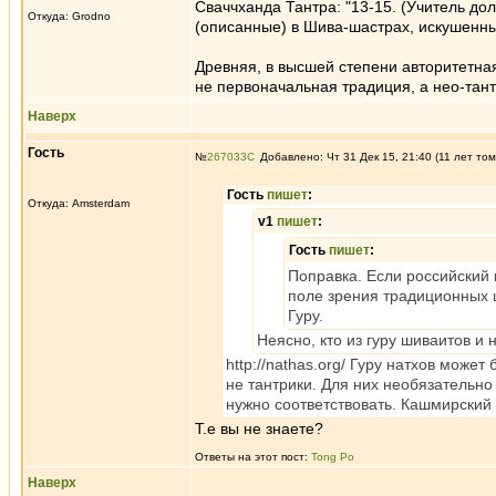
Сваччханда Тантра: "13-15. (Учитель д
Откуда: Grodno
(описанные) в Шива-шастрах, искушенны
Древняя, в высшей степени авторитетная
не первоначальная традиция, а нео-тан
Наверх
Гость
№
267033
Добавлено: Чт 31 Дек 15, 21:40 (11 лет том
Гость
пишет
:
Откуда: Amsterdam
v1
пишет
:
Гость
пишет
:
Поправка. Если российский 
поле зрения традиционных ш
Гуру.
Неясно, кто из гуру шиваитов и 
http://nathas.org/ Гуру натхов може
не тантрики. Для них необязательно
нужно соответствовать. Кашмирский
Т.е вы не знаете?
Ответы на этот пост:
Tong Po
Наверх