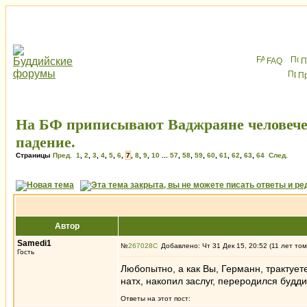
FAQ
П
П
На БФ приписывают Ваджраяне человече
падение.
Страницы
Пред.
1
,
2
,
3
,
4
,
5
,
6
,
7
,
8
,
9
,
10
...
57
,
58
,
59
,
60
,
61
,
62
,
63
,
64
След.
Автор
Samedi1
№
267028
Добавлено: Чт 31 Дек 15, 20:52 (11 лет том
Гость
Любопытно, а как Вы, Германн, трактует
натх, накопил заслуг, переродился будди
Ответы на этот пост: