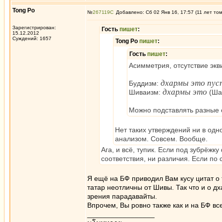
Tong Po
№
267119
Добавлено: Сб 02 Янв 16, 17:57 (11 лет то
Зарегистрирован:
Гость
пишет
:
15.12.2012
Суждений: 1657
Tong Po
пишет
:
Гость
пишет
:
Асимметрия, отсутствие экв
дхармы это пус
Буддизм:
дхармы это
Шиваизм:
(Шак
Можно подставлять разные с
Нет таких утверждений ни в од
анализом. Совсем. Вообще.
Ага, и всё, тупик. Если под зубрёжк
соответствия, ни различия. Если по 
Я ещё на БФ приводил Вам кусу цитат о 
татар неотличны от Шивы. Так что и о дх
зрения парадавайты.
Впрочем, Вы ровно также как и на БФ все
_________________