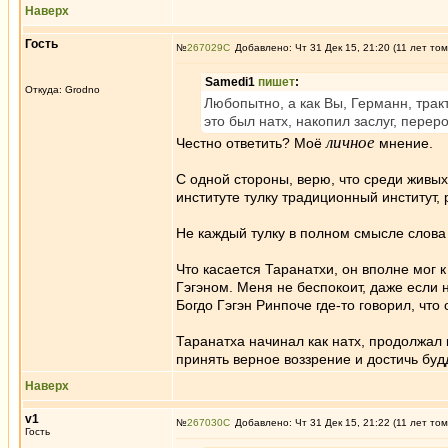
Наверх
Гость
№
267029
Добавлено: Чт 31 Дек 15, 21:20 (11 лет том
Samedi1
пишет
:
Откуда: Grodno
Любопытно, а как Вы, Германн, трак
это был натх, накопил заслуг, перер
личное
Честно ответить? Моё
мнение.
С одной стороны, верю, что среди живых
институте тулку традиционный институт, 
Не каждый тулку в полном смысле слова 
Что касается Таранатхи, он вполне мог 
Гэгэном. Меня не беспокоит, даже если 
Богдо Гэгэн Ринпоче где-то говорил, что 
Таранатха начинал как натх, продолжал
принять верное воззрение и достичь будд
Наверх
v1
№
267030
Добавлено: Чт 31 Дек 15, 21:22 (11 лет том
Гость