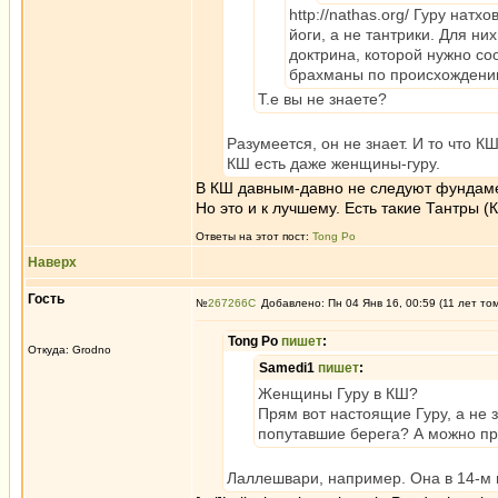
http://nathas.org/ Гуру на
йоги, а не тантрики. Для н
доктрина, которой нужно со
брахманы по происхождени
Т.е вы не знаете?
Разумеется, он не знает. И то что КШ
КШ есть даже женщины-гуру.
В КШ давным-давно не следуют фундаме
Но это и к лучшему. Есть такие Тантры 
Ответы на этот пост:
Tong Po
Наверх
Гость
№
267266
Добавлено: Пн 04 Янв 16, 00:59 (11 лет то
Tong Po
пишет
:
Откуда: Grodno
Samedi1
пишет
:
Женщины Гуру в КШ?
Прям вот настоящие Гуру, а не
попутавшие берега? А можно пр
Лаллешвари, например. Она в 14-м 