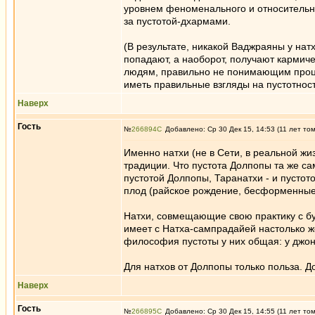
уровнем феноменального и относительно
за пустотой-дхармами.
(В результате, никакой Ваджраяны у нат
попадают, а наоборот, получают кармиче
людям, правильно не понимающим процес
иметь правильные взгляды на пустотност
Наверх
Гость
№
266894
Добавлено: Ср 30 Дек 15, 14:53 (11 лет то
Именно натхи (не в Сети, в реальной жиз
традиции. Что пустота Долпопы та же сам
пустотой Долпопы, Таранатхи - и пустот
плод (райское рождение, бесформенные 
Натхи, совмещающие свою практику с б
имеет с Натха-сампрадайей настолько ж
философия пустоты у них общая: у джон
Для натхов от Долпопы только польза. Д
Наверх
Гость
№
266895
Добавлено: Ср 30 Дек 15, 14:55 (11 лет то