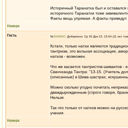
Историчный Таранатха был и оставался н
историчного Таранатхи тоже эквивалентн
Факты вещь упрямая. А факты приведут.
Наверх
Гость
№
266896
Добавлено: Ср 30 Дек 15, 15:04 (11 лет то
Кстати, только натхи являются традицио
тантризм, это вольная ассоциация, амор
натхов - возможен.
Что же касается тантристов-шиваитов - 
Сваччханда Тантра: "13-15. (Учитель д
(описанные) в Шива-шастрах, искушенны
Можно сколько угодно почитать неприкас
дваждырожденным (строго говоря, брах
Нельзя.
Так что только от натхов можно на русс
учения.
Наверх