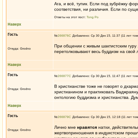
Ага, и всё, тупик. Если под зубрёжку фо
соответствия, ни различия. Если по сущес
Ответы на этот пост:
Tong Po
Наверх
Гость
№
266876
Добавлено: Ср 30 Дек 15, 11:37 (11 лет том
При общении с живым шактистским гуру я
Откуда: Grodno
перетолковывают весь буддизм на свой 
Наверх
Гость
№
266877
Добавлено: Ср 30 Дек 15, 11:47 (11 лет том
В христианстве тоже не говорят о дхарма
Откуда: Grodno
христианином и практиковать Ваджраяну
онтологию буддизма и христианства. Дум
Наверх
Гость
№
266879
Добавлено: Ср 30 Дек 15, 12:18 (11 лет то
Лично мне
нравятся
натхи, действительн
Откуда: Grodno
жертвоприношения в индуистском прошл