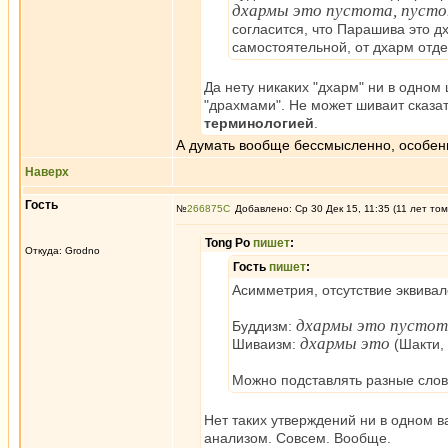
дхармы это пустота, пуст
согласится, что Парашива это д
самостоятельной, от дхарм отде
Да нету никаких "дхарм" ни в одном
"драхмами". Не может шиваит сказат
терминологией
.
А думать вообще бессмысленно, особен
Наверх
Гость
№
266875
Добавлено: Ср 30 Дек 15, 11:35 (11 лет том
Tong Po
пишет
:
Откуда: Grodno
Гость
пишет
:
Асимметрия, отсутствие эквивал
дхармы это пустот
Буддизм:
дхармы это
Шиваизм:
(Шакти,
Можно подставлять разные слова
Нет таких утверждений ни в одном 
анализом. Совсем. Вообще.