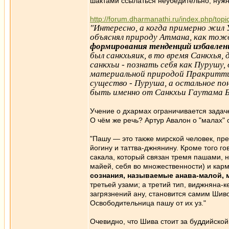
шактами ссылаться неубедительно, нужн
http://forum.dharmanathi.ru/index.php/t
"Интересно, а когда примерно жил
объяснял природу Атмана, как тож
формирования тенденций избавлен
был санкхьяик, в то время Санкхья,
санкхьи - познать себя как Пурушу
материальной природой Пракритти, 
существо - Пуруша, а остальное п
быть именно от Санкхьи Гаутама Бу
Учение о дхармах ограничивается задаче
О чём же речь? Артур Авалон о "малах" 
"Пашу — это также мирской человек, пр
йогину и таттва-джнянину. Кроме того 
сакала, который связан тремя пашами,
майей, себя во множественности) и карм
сознания, называемые анава-малой, 
третьей узами; а третий тип, виджняна-к
загрязнений ану, становится самим Шив
Освободительница пашу от их уз."
Очевидно, что Шива стоит за буддийской