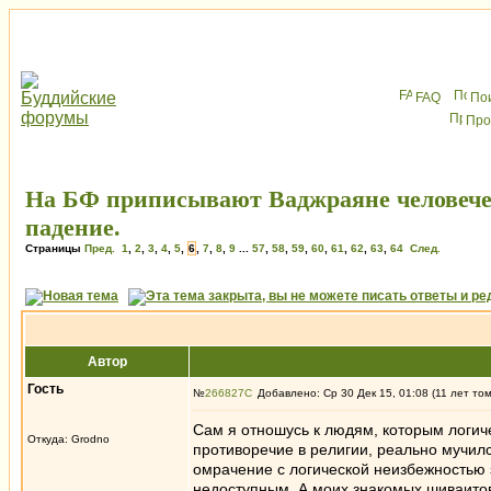
FAQ
По
Про
На БФ приписывают Ваджраяне человече
падение.
Страницы
Пред.
1
,
2
,
3
,
4
,
5
,
6
,
7
,
8
,
9
...
57
,
58
,
59
,
60
,
61
,
62
,
63
,
64
След.
Автор
Гость
№
266827
Добавлено: Ср 30 Дек 15, 01:08 (11 лет то
Сам я отношусь к людям, которым логич
Откуда: Grodno
противоречие в религии, реально мучилс
омрачение с логической неизбежностью 
недоступным. А моих знакомых шиваитов