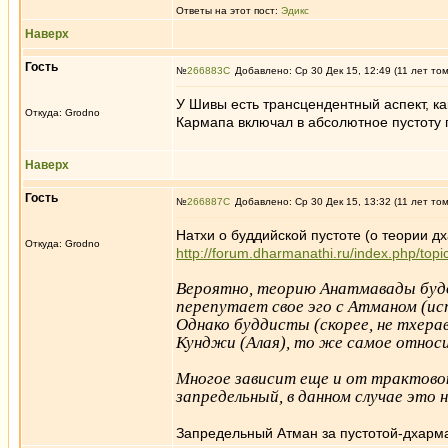
Ответы на этот пост:
Эдикc
Наверх
Гость
№
266883
Добавлено: Ср 30 Дек 15, 12:49 (11 лет то
У Шивы есть трансцендентный аспект, ка
Откуда: Grodno
Кармапа включал в абсолютное пустоту п
Наверх
Гость
№
266887
Добавлено: Ср 30 Дек 15, 13:32 (11 лет то
Натхи о буддийской пустоте (о теории дх
Откуда: Grodno
http://forum.dharmanathi.ru/index.php/t
Вероятно, теорию Анатмавады будди
перепутает свое эго с Атманом (ис
Однако буддисты (скорее, не тхера
Кунджи (Алая), то же самое относи
Многое зависит еще и от трактово
запредельный, в данном случае это
Запредельный Атман за пустотой-дхарма