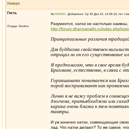
Наверх
Гость
№
266888
Добавлено: Ср 30 Дек 15, 14:09 (11 лет то
Разумеется, натхи не настолько наивны,
Откуда: Grodno
http://forum.dharmanathi.ru/index.php/t
Принципиальные различия традиций
Для буддизма свойственен нигилист
отрицал ли он его существование ил
Я предполагаю, что в свое время бу
Брахмане, естественно, в связи с э
Горакшанатх почитается как Брахма
порой воспринимают как проявлени
Лично я не вижу проблем в совмещен
дзогчена, пратьябхиджни или сахад
карика очень близки к тем поняти
тантры.
И уж конечно натхи, совмещающие свою 
лад. Что натхи делают? То же самое, чт