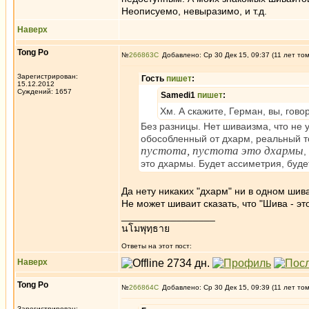
Неописуемо, невыразимо, и т.д.
Наверх
Tong Po
№
266863
Добавлено: Ср 30 Дек 15, 09:37 (11 лет то
Зарегистрирован:
Гость
пишет
:
15.12.2012
Суждений: 1657
Samedi1
пишет
:
Хм. А скажите, Герман, вы, гово
Без разницы. Нет шиваизма, что не
обособленный от дхарм, реальный то
пустота, пустота это дхармы
,
это дхармы. Будет ассиметрия, буде
Да нету никаких "дхарм" ни в одном шив
Не может шиваит сказать, что "Шива - э
_________________
นโมพุทฺธาย
Ответы на этот пост:
Наверх
Tong Po
№
266864
Добавлено: Ср 30 Дек 15, 09:39 (11 лет то
Зарегистрирован: