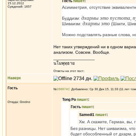
Гость
пишет
:
15.12.2012
Суждений: 1657
Асимметрия, отсутствие эквивалентн
дхармы это пустота, 
Буддизм:
дхармы это
Шиваизм:
(Шакти, Шив
Можно подставлять разные слова, но
Нет таких утверждений ни в одном вари
анализом. Совсем. Вообще.
_________________
นโมพุทฺธาย
Ответы на этот пост:
Наверх
Гость
№
266874
Добавлено: Ср 30 Дек 15, 11:33 (11 лет том
Tong Po
пишет
:
Откуда: Grodno
Гость
пишет
:
Samedi1
пишет
:
Хм. А скажите, Герман, вы, 
Без разницы. Нет шиваизма, чт
будет обособленный от дхарм, ре