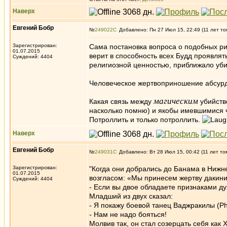
Наверх
Евгений Бобр
№
249022
Добавлено: Пн 27 Июл 15, 22:49 (11 лет то
Зарегистрирован:
Сама постановка вопроса о подобных ри
01.07.2015
верит в способность всех Будд проявлять
Суждений: 4404
религиозной ценностью, приближало уби
Человеческое жертвоприношение абсурдн
магическим
Какая связь между
убийств
насколько помню) и якобы имевшимися ч
Потроллить и только потроллить.
Наверх
Евгений Бобр
№
249031
Добавлено: Вт 28 Июл 15, 00:42 (11 лет то
Зарегистрирован:
"Когда они добрались до Банама в Нижне
01.07.2015
возгласом: «Мы принесем жертву дакини!
Суждений: 4404
- Если вы двое обладаете признаками ду
Младший из двух сказал:
- Я покажу боевой танец Ваджракилы (Phu
- Нам не надо бояться!
Молвив так, он стал созерцать себя как 