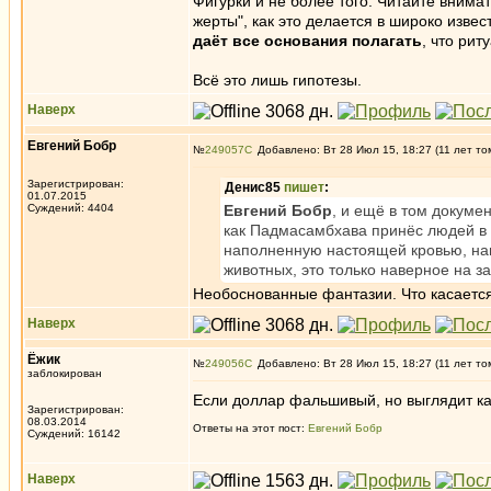
Фигурки и не более того. Читайте внимат
жерты", как это делается в широко изве
даёт все основания полагать
, что рит
Всё это лишь гипотезы.
Наверх
Евгений Бобр
№
249057
Добавлено: Вт 28 Июл 15, 18:27 (11 лет то
Зарегистрирован:
Денис85
пишет
:
01.07.2015
Суждений: 4404
Евгений Бобр
, и ещё в том докуме
как Падмасамбхава принёс людей в 
наполненную настоящей кровью, нав
животных, это только наверное на з
Необоснованные фантазии. Что касается
Наверх
Ёжик
№
249056
Добавлено: Вт 28 Июл 15, 18:27 (11 лет то
заблокирован
Если доллар фальшивый, но выглядит как
Зарегистрирован:
08.03.2014
Ответы на этот пост:
Евгений Бобр
Суждений: 16142
Наверх