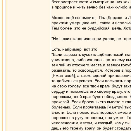
беспристрастности и смотрит на них как
в прошлое и жить вечно без каких-либо 
Можно ещё вспомнить, Пал Дордже и Лан
практики умерщвления, такое и использо
Тем более это не буддийская цель. Хот
"Нет таких каноничных ритуалов, нет пр
Есть, например вот это:
"Если вырезать кусок кладбищенской тка
уничтожена, либо изгнана - по твоему вы
землей из отхожего места и завяжи голуб
развязать, то освободится. Истерев в п
[Ямантакой], а также сделай приношение
то добьешься успеха. Если посыпать пор
на свою голову, все твои враги будут за
сердцу и покажешь его своему врагу, ег
порошком, твой враг будет обездвижен.
проказой. Если бросишь его вместе с кл
болезнью. Если прочитаешь [мантру] тыся
власти. Если поместишь порошок вместе 
порошок на руку женщины, она умрет. То
человеческим мясом, и каждый, кому ты 
дашь его твоему врагу, он будет страдат