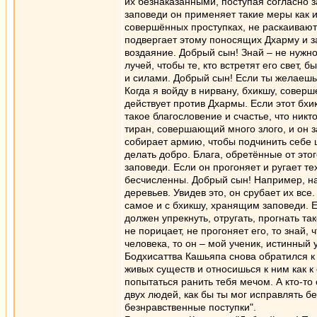
их безнаказанными, поступая согласно з
заповеди он применяет такие меры как из
совершённых проступках, не раскаиваютс
подвергает этому поносящих Дхарму и за
воздаяние. Добрый сын! Знай – не нужно
лучей, чтобы те, кто встретят его свет,
и силами. Добрый сын! Если ты желаешь 
Когда я войду в нирвану, бхикшу, совер
действует против Дхармы. Если этот бхик
такое благословение и счастье, что никт
тиран, совершающий много злого, и он з
собирает армию, чтобы подчинить себе 
делать добро. Блага, обретённые от это
заповеди. Если он прогоняет и ругает те
бесчисленны. Добрый сын! Например, на 
деревьев. Увидев это, он срубает их вс
самое и с бхикшу, хранящим заповеди. 
должен упрекнуть, отругать, прогнать т
не порицает, не прогоняет его, то знай,
человека, то он – мой ученик, истинный 
Бодхисаттва Кашьяпа снова обратился к
живых существ и относишься к ним как к
попытаться ранить тебя мечом. А кто-то
двух людей, как бы ты мог исправлять б
безнравственные поступки".