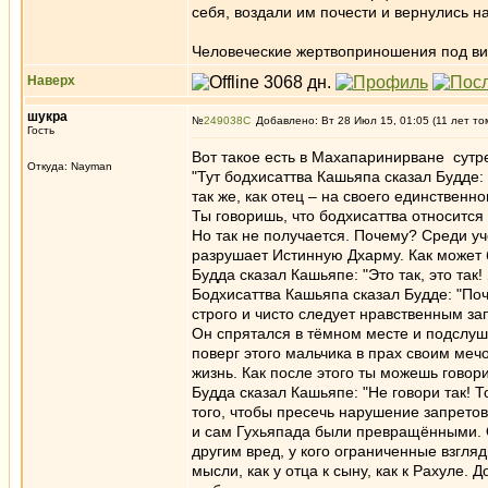
себя, воздали им почести и вернулись н
Человеческие жертвоприношения под ви
Наверх
шукра
№
249038
Добавлено: Вт 28 Июл 15, 01:05 (11 лет то
Гость
Вот такое есть в Махапаринирване сутр
Откуда: Nayman
"Тут бодхисаттва Кашьяпа сказал Будде:
так же, как отец – на своего единственн
Ты говоришь, что бодхисаттва относится
Но так не получается. Почему? Среди уч
разрушает Истинную Дхарму. Как может б
Будда сказал Кашьяпе: "Это так, это так!
Бодхисаттва Кашьяпа сказал Будде: "Поч
строго и чисто следует нравственным за
Он спрятался в тёмном месте и подслуш
поверг этого мальчика в прах своим меч
жизнь. Как после этого ты можешь говори
Будда сказал Кашьяпе: "Не говори так! 
того, чтобы пресечь нарушение запрето
и сам Гухьяпада были превращёнными. О 
другим вред, у кого ограниченные взгля
мысли, как у отца к сыну, как к Рахуле