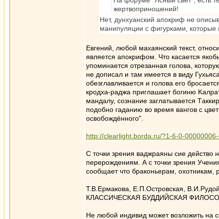
На форуме "Ясный свет", есть т
жертвоприношений!
Нет, дунхуанский апокриф не описы
манипуляции с фигурками, которые 
Евгений, любой махаянский текст, относ
является апокрифом. Что касается якобы
упоминается отрезанная голова, котору
не дописал и там имеется в виду Гухьяс
обезглавливается и голова его бросает
кродха-раджа приглашает богиню Kалрат
мандалу, сознание заглатывается Tакки
подобно гаданию во время вангов с цве
освобождённого".
http://clearlight.borda.ru/?1-6-0-000000
С точки зрения ваджраяны сие действо н
перерождениям. А с точки зрения Учени
сообщает что браконьерам, охотникам, 
Т.В.Ермакова, Е.П.Островская, В.И.Рудо
КЛАССИЧЕСКАЯ БУДДИЙСКАЯ ФИЛОСО
Не любой индивид может возложить на с