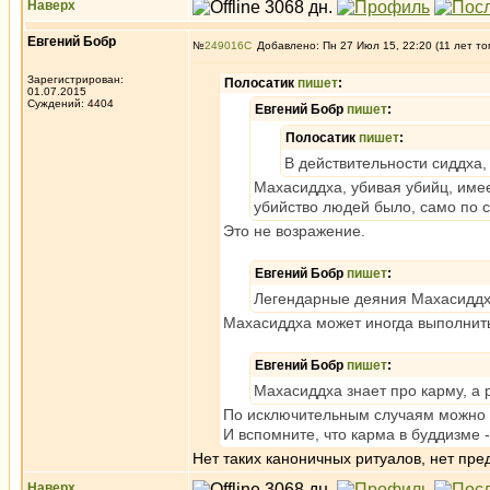
Наверх
Евгений Бобр
№
249016
Добавлено: Пн 27 Июл 15, 22:20 (11 лет то
Зарегистрирован:
Полосатик
пишет
:
01.07.2015
Суждений: 4404
Евгений Бобр
пишет
:
Полосатик
пишет
:
В действительности сиддха
Махасиддха, убивая убийц, имее
убийство людей было, само по с
Это не возражение.
Евгений Бобр
пишет
:
Легендарные деяния Махасиддх э
Махасиддха может иногда выполнить
Евгений Бобр
пишет
:
Махасиддха знает про карму, а 
По исключительным случаям можно п
И вспомните, что карма в буддизме 
Нет таких каноничных ритуалов, нет пре
Наверх