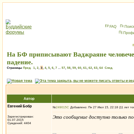
FAQ
Поис
Проф
В
На БФ приписывают Ваджраяне человече
падение.
Страницы
Пред.
1
,
2
,
3
,
4
,
5
,
6
,
7
...
57
,
58
,
59
,
60
,
61
,
62
,
63
,
64
След.
Автор
Евгений Бобр
№
249015
Добавлено: Пн 27 Июл 15, 22:18 (11 лет то
Это сообщение доступно только по
Зарегистрирован:
01.07.2015
Суждений: 4404