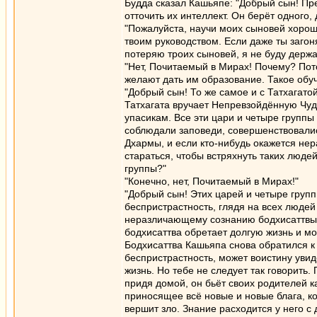
Будда сказал Кашьяпе: "Добрый сын! Пре
отточить их интеллект. Он берёт одного,
"Пожалуйста, научи моих сыновей хороши
твоим руководством. Если даже ты загон
потеряю троих сыновей, я не буду держа
"Нет, Почитаемый в Мирах! Почему? Пот
желают дать им образование. Такое обуч
"Добрый сын! То же самое и с Татхагатой
Татхагата вручает Непревзойдённую Чуд
упасикам. Все эти цари и четыре группы
соблюдали заповеди, совершенствовались
Дхармы, и если кто-нибудь окажется нер
стараться, чтобы встряхнуть таких людей
группы?"
"Конечно, нет, Почитаемый в Мирах!"
"Добрый сын! Этих царей и четыре групп
беспристрастность, глядя на всех людей
неразличающему сознанию бодхисаттвы, 
бодхисаттва обретает долгую жизнь и мо
Бодхисаттва Кашьяпа снова обратился к
беспристрастность, может воистину увид
жизнь. Но тебе не следует так говорить
придя домой, он бьёт своих родителей к
приносящее всё новые и новые блага, ко
вершит зло. Знание расходится у него с 