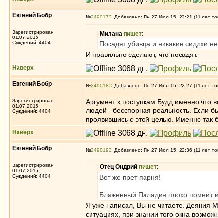
Евгений Бобр
№
249017
Добавлено: Пн 27 Июл 15, 22:21 (11 лет то
Зарегистрирован:
Милана
пишет
:
01.07.2015
Суждений: 4404
Посадят убивца и никакие сиддхи не 
И правильно сделают, что посадят.
Наверх
Евгений Бобр
№
249018
Добавлено: Пн 27 Июл 15, 22:27 (11 лет то
Зарегистрирован:
Аргумент к поступкам Будд именно что 
01.07.2015
людей - бесспорная реальность. Если б
Суждений: 4404
проявившись с этой целью. Именно так бу
Наверх
Евгений Бобр
№
249019
Добавлено: Пн 27 Июл 15, 22:36 (11 лет то
Зарегистрирован:
Отец Ондрий
пишет
:
01.07.2015
Суждений: 4404
Вот же прет парня!
Блаженный Паладин плохо помнит ис
Я уже написал, Вы не читаете. Деяния М
ситуациях, при знании того окна возмож