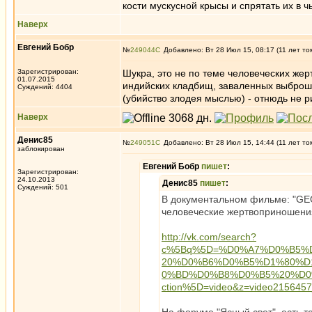
кости мускусной крысы и спрятать их в ч
Наверх
Евгений Бобр
№
249044
Добавлено: Вт 28 Июл 15, 08:17 (11 лет то
Зарегистрирован:
Шукра, это не по теме человеческих жер
01.07.2015
индийских кладбищ, заваленных выброше
Суждений: 4404
(убийство злодея мыслью) - отнюдь не 
Наверх
Денис85
№
249051
Добавлено: Вт 28 Июл 15, 14:44 (11 лет то
заблокирован
Евгений Бобр
пишет
:
Зарегистрирован:
24.10.2013
Денис85
пишет
:
Суждений: 501
В документальном фильме: "GEO
человеческие жертвоприношения
http://vk.com/search?
c%5Bq%5D=%D0%A7%D0%B5%
20%D0%B6%D0%B5%D1%80%
0%BD%D0%B8%D0%B5%20%D0
ction%5D=video&z=video215645