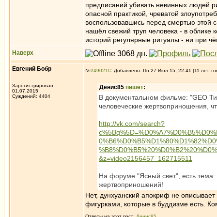
предписаний убивать невинных людей ри
опасной практикой, чреватой злоупотре
воспользовавшись перед смертью этой с
нашёл свежий труп человека - в облике к
историй регулярные ритуалы - ни при чё
Наверх
Евгений Бобр
№
249021
Добавлено: Пн 27 Июл 15, 22:41 (11 лет то
Зарегистрирован:
Денис85
пишет
:
01.07.2015
Суждений: 4404
В документальном фильме: "GEO Ти
человеческие жертвоприношения, чт
http://vk.com/search?
c%5Bq%5D=%D0%A7%D0%B5%D0
0%B6%D0%B5%D1%80%D1%82%D
%B8%D0%B5%20%D0%B2%20%D0%B
&z=video2156457_162715511
На форуме "Ясный свет", есть тема:
жертвоприношений!
Нет, дунхуанский апокриф не описывае
фигурками, которые в буддизме есть. К
Ответы на этот пост:
Денис85