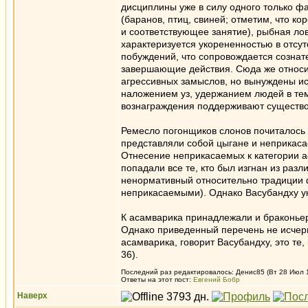
дисциплины уже в силу одного только ф
(баранов, птиц, свиней; отметим, что 
и соответствующее занятие), рыбная лов
характеризуется укорененностью в отсу
побуждений, что сопровождается сознат
завершающие действия. Сюда же относи
агрессивных замыслов, но вынуждены ис
наложением уз, удержанием людей в тем
вознаграждения поддерживают существо
Ремесло погонщиков слонов почиталось
представляли собой цыгане и неприкас
Отнесение неприкасаемых к категории ас
попадали все те, кто был изгнан из раз
ненормативный относительно традиции ф
неприкасаемыми). Однако Васубандху у
К асамварика принадлежали и браконье
Однако приведенный перечень не исчерпы
асамварика, говорит Васубандху, это те,
36).
Последний раз редактировалось: Денис85 (Вт 28 Июл 15
Ответы на этот пост:
Евгений Бобр
Наверх