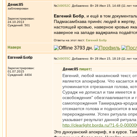
Денис85
№
249052
Добавлено: Вт 28 Июл 15, 14:48 (11 лет то
заблокирован
Евгений Бобр
, и ещё в том документал
Зарегистрирован:
Падмасамбхава принёс людей в жертву, 
24.10.2013
Суждений: 501
настоящей кровью, наверное кровью яка 
наверное на западе ваджраяна подаётся
Ответы на этот пост:
Евгений Бобр
Наверх
Евгений Бобр
№
249055
Добавлено: Вт 28 Июл 15, 18:19 (11 лет то
Зарегистрирован:
Денис85
пишет
:
01.07.2015
Суждений: 4404
Евгений, любой махаянский текст, о
является апокрифом. Что касается я
упоминается отрезанная голова, кот
Сурадж не дописал и там имеется в 
освобождения" обезглавливается и г
самопорождения Таккираджа-кродха
отсекается голова и подносится в м
перерождениям. Успех ритуала опре
указывает результат данной ритуала
http://clearlight.borda.ru/?1-6-0-00
Это дунхуанский апокриф, я в курсе. Там