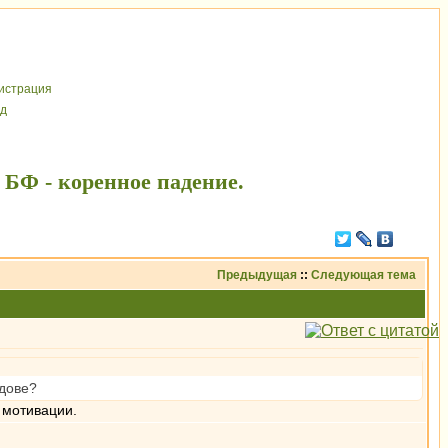
иcтрaция
д
БФ - коренное падение.
Предыдущая
::
Следующая тема
вдове?
 мотивации.