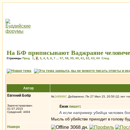
На БФ приписывают Ваджраяне человече
Страницы
Пред.
1
,
2
,
3
,
4
,
5
,
6
,
7
...
57
,
58
,
59
,
60
,
61
,
62
,
63
,
64
След.
Автор
Евгений Бобр
№
248999
Добавлено: Пн 27 Июл 15, 20:50 (11 лет то
Зарегистрирован:
Ёжик
пишет
:
01.07.2015
Суждений: 4404
А если например убийца человек бог
Мысль об убийстве приходит в голову бу
Наверх