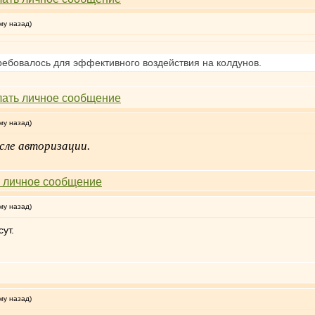
му назад)
ебовалось для эффективного воздействия на колдунов.
му назад)
сле авторизации.
му назад)
ут.
му назад)