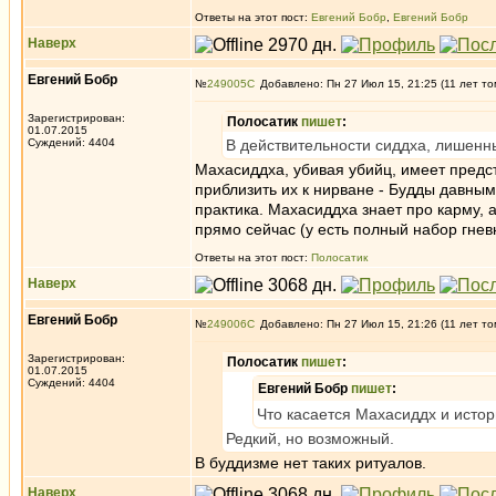
Ответы на этот пост:
Евгений Бобр
,
Евгений Бобр
Наверх
Евгений Бобр
№
249005
Добавлено: Пн 27 Июл 15, 21:25 (11 лет то
Зарегистрирован:
Полосатик
пишет
:
01.07.2015
Суждений: 4404
В действительности сиддха, лишен
Махасиддха, убивая убийц, имеет предс
приблизить их к нирване - Будды давным
практика. Махасиддха знает про карму, а
прямо сейчас (у есть полный набор гнев
Ответы на этот пост:
Полосатик
Наверх
Евгений Бобр
№
249006
Добавлено: Пн 27 Июл 15, 21:26 (11 лет то
Зарегистрирован:
Полосатик
пишет
:
01.07.2015
Суждений: 4404
Евгений Бобр
пишет
:
Что касается Махасиддх и истори
Редкий, но возможный.
В буддизме нет таких ритуалов.
Наверх