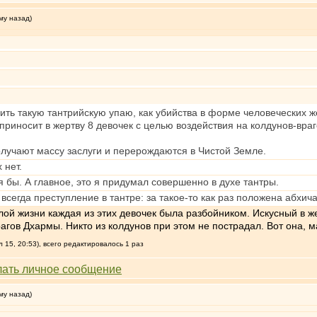
му назад)
ить такую тантрийскую упаю, как убийства в форме человеческих 
риносит в жертву 8 девочек с целью воздействия на колдунов-вра
олучают массу заслуги и перерождаются в Чистой Земле.
 нет.
я бы. А главное, это я придумал совершенно в духе тантры.
всегда преступление в тантре: за такое-то как раз положена абхича
лой жизни каждая из этих девочек была разбойником. Искусный в 
агов Дхармы. Никто из колдунов при этом не пострадал. Вот она, м
15, 20:53), всего редактировалось 1 раз
му назад)