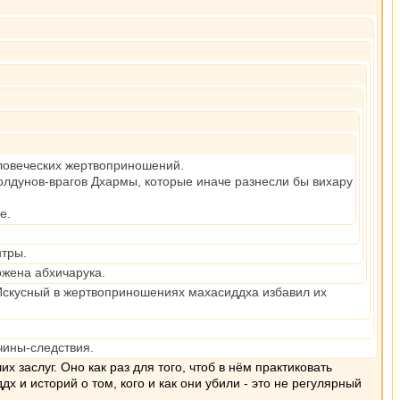
еловеческих жертвоприношений.
колдунов-врагов Дхармы, которые иначе разнесли бы вихару
е.
нтры.
ложена абхичарука.
 Искусный в жертвоприношениях махасиддха избавил их
чины-следствия.
 заслуг. Оно как раз для того, чтоб в нём практиковать
 и историй о том, кого и как они убили - это не регулярный