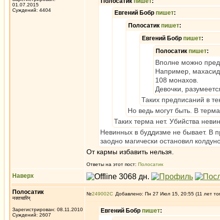
Полосатик
пишет
:
01.07.2015
Суждений: 4404
Евгений Бобр
пишет
:
Полосатик
пишет
:
Евгений Бобр
пишет
:
Полосатик
пишет
:
Вполне можно предс
Например, махасидд
108 монахов.
Девочки, разумеетс
Таких предписаний в тек
Но ведь могут быть. В терма
Таких терма нет. Убийства невин
Невинных в буддизме не бывает. В 
заодно магически остановил колдун
От кармы избавить нельзя.
Ответы на этот пост:
Полосатик
Наверх
Полосатик
№
249002
Добавлено: Пн 27 Июл 15, 20:55 (11 лет то
नक्तचारिन्
Зарегистрирован: 08.11.2010
Евгений Бобр
пишет
:
Суждений: 2607