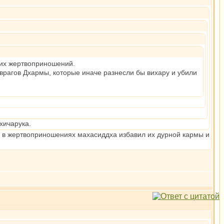
ких жертвоприношений.
-врагов Дхармы, которые иначе разнесли бы вихару и убили
хичарука.
й в жертвоприношениях махасиддха избавил их дурной кармы и