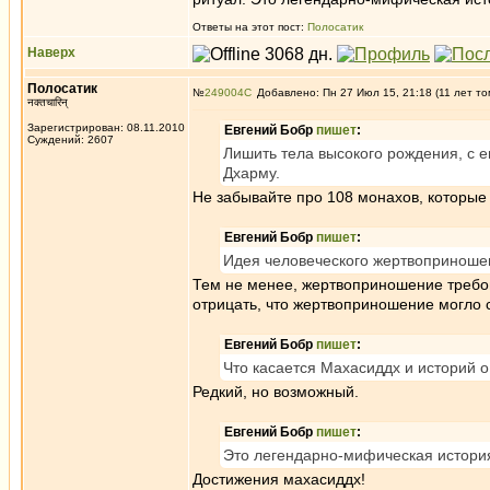
Ответы на этот пост:
Полосатик
Наверх
Полосатик
№
249004
Добавлено: Пн 27 Июл 15, 21:18 (11 лет то
नक्तचारिन्
Зарегистрирован: 08.11.2010
Евгений Бобр
пишет
:
Суждений: 2607
Лишить тела высокого рождения, с ег
Дхарму.
Не забывайте про 108 монахов, которые
Евгений Бобр
пишет
:
Идея человеческого жертвоприношен
Тем не менее, жертвоприношение требова
отрицать, что жертвоприношение могло с
Евгений Бобр
пишет
:
Что касается Махасиддх и историй о 
Редкий, но возможный.
Евгений Бобр
пишет
:
Это легендарно-мифическая история
Достижения махасиддх!