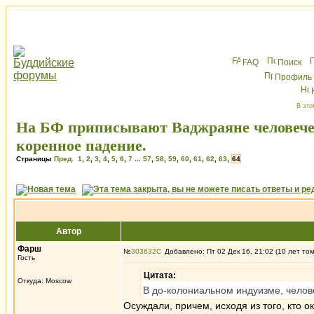
FAQ
Поиск
Профиль
В это
На БФ приписывают Ваджраяне человече
коренное падение.
Страницы
Пред.
1
,
2
,
3
,
4
,
5
,
6
,
7
...
57
,
58
,
59
,
60
,
61
,
62
,
63
,
64
Автор
Фарш
№
303632
Добавлено: Пт 02 Дек 16, 21:02 (10 лет то
Гость
Цитата:
Откуда: Moscow
В до-колониальном индуизме, чело
Осуждали, причем, исходя из того, кто ок