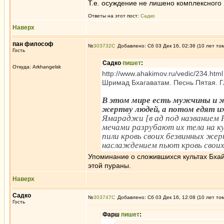
Т.е. осуждение не лишено комплексного
Ответы на этот пост:
Садко
Наверх
пан философ
№
303732
Добавлено: Сб 03 Дек 16, 02:36 (10 лет то
Гость
Садко
пишет
:
Откуда: Arkhangelsk
http://www.ahakimov.ru/vedic/234.html
Шримад Бхагаватам. Песнь Пятая. Гл
В этом мире есть мужчины и ж
жертву людей, а потом едят и
Ямараджи [в ад под названием 
мечами разрубают их тела на ку
пили кровь своих безвинных же
наслаждением пьют кровь своих
Упоминание о сложившихся культах Бхай
этой пураны.
Наверх
Садко
№
303747
Добавлено: Сб 03 Дек 16, 12:08 (10 лет то
Гость
Фарш
пишет
: