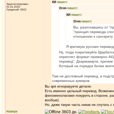
КИ
пишет
:
Зарегистрирован:
01.01.2010
Dron
пишет
:
Суждений: 9322
КИ
пишет
:
Dron
пишет
:
Вы, разогнавшись от "п
"принцип перевода слог
отношению к санскриту.
Я критикую русских перевод
Ну, тогда покритикуйте Щербатс
переплет, формат примерно А4),
перевод", Дхармакирти, причем 
Который на порядок более вняте
Там не дословный перевод, а подст
современных кумиров.
Вы зря игнорируете детали.
Есть именно цельный перевод. Возможно,
феноменолагами покурить в стороне, раз
вообше).
Но, даже такую часть никак не спутать с
Наверх