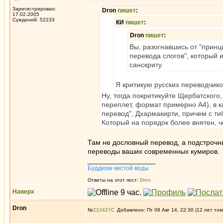
Зарегистрирован:
Dron
пишет
:
17.02.2005
Суждений: 52233
КИ
пишет
:
Dron
пишет
:
Вы, разогнавшись от "принц
перевода слогов", который 
санскриту.
Я критикую русских переводчико
Ну, тогда покритикуйте Щербатского
переплет, формат примерно А4), в к
перевод", Дхармакирти, причем с ти
Который на порядок более внятен, ч
Там не дословный перевод, а подстрочн
переводы ваших современных кумиров.
_________________
Буддизм чистой воды
Ответы на этот пост:
Dron
Наверх
Dron
№
212427
Добавлено: Пт 08 Авг 14, 22:30 (12 лет том