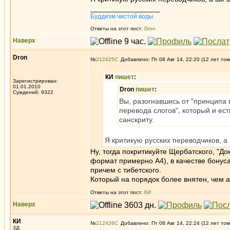
_________________
Буддизм чистой воды
Ответы на этот пост:
Dron
Наверх
Dron
№
212425
Добавлено: Пт 08 Авг 14, 22:20 (12 лет том
КИ
пишет
:
Зарегистрирован:
01.01.2010
Dron
пишет
:
Суждений: 9322
Вы, разогнавшись от "принципа 
перевода слогов", который и ес
санскриту.
Я критикую русских переводчиков, а
Ну, тогда покритикуйте Щербатского, "Д
формат примерно А4), в качестве бонуса
причем с тибетского.
Который на порядок более внятен, чем а
Ответы на этот пост:
КИ
Наверх
КИ
№
212426
Добавлено: Пт 08 Авг 14, 22:24 (12 лет том
3Д