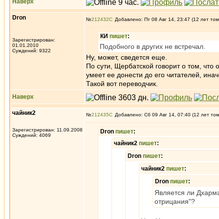
Наверх
Dron
№
212432
Добавлено: Пт 08 Авг 14, 23:47 (12 лет том
КИ
пишет
:
Зарегистрирован:
01.01.2010
Подобного в других не встречал.
Суждений: 9322
Ну, может, сведется еще.
По сути, Щербатской говорит о том, что о
умеет ее донести до его читателей, ина
Такой вот переводчик.
Наверх
чайник2
№
212435
Добавлено: Сб 09 Авг 14, 07:40 (12 лет то
Зарегистрирован: 11.09.2008
Dron
пишет
:
Суждений: 4069
чайник2
пишет
:
Dron
пишет
:
чайник2
пишет
:
Dron
пишет
:
Является ли Дхарм
отрицания"?