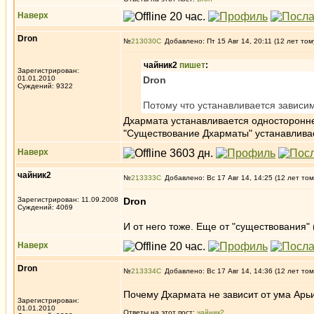
Наверх
Dron
№
213030
Добавлено: Пт 15 Авг 14, 20:11 (12 лет том
чайник2
пишет
:
Зарегистрирован:
01.01.2010
Dron
Суждений: 9322
Потому что устанавливается зависимо
Дхармата устанавливается односторонн
"Существование Дхарматы" устанавливае
Наверх
чайник2
№
213333
Добавлено: Вс 17 Авг 14, 14:25 (12 лет том
Зарегистрирован: 11.09.2008
Dron
Суждений: 4069
И от него тоже. Еще от "существования" (
Наверх
Dron
№
213334
Добавлено: Вс 17 Авг 14, 14:36 (12 лет том
Почему Дхармата не зависит от ума Арь
Зарегистрирован:
01.01.2010
Ответы на этот пост:
чайник2