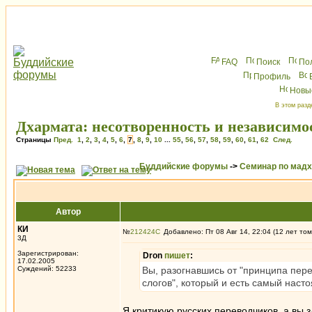
FAQ
Поиск
По
Профиль
Новы
В этом разд
Дхармата: несотворенность и независимо
Страницы
Пред.
1
,
2
,
3
,
4
,
5
,
6
,
7
,
8
,
9
,
10
...
55
,
56
,
57
,
58
,
59
,
60
,
61
,
62
След.
Буддийские форумы
->
Семинар по мад
Автор
КИ
№
212424
Добавлено: Пт 08 Авг 14, 22:04 (12 лет том
3Д
Зарегистрирован:
Dron
пишет
:
17.02.2005
Суждений: 52233
Вы, разогнавшись от "принципа пере
слогов", который и есть самый наст
Я критикую русских переводчиков, а вы 