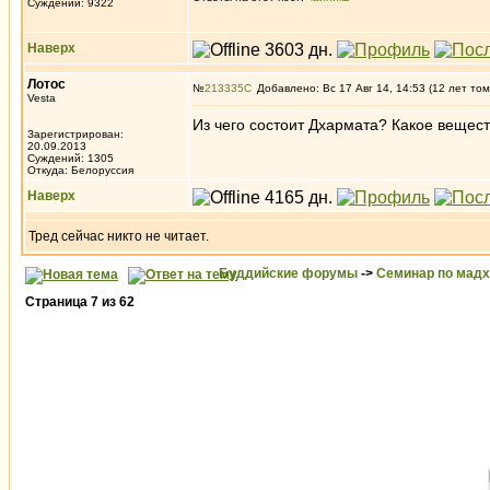
Суждений: 9322
Наверх
Лотос
№
213335
Добавлено: Вс 17 Авг 14, 14:53 (12 лет том
Vesta
Из чего состоит Дхармата? Какое вещес
Зарегистрирован:
20.09.2013
Суждений: 1305
Откуда: Белоруссия
Наверх
Тред сейчас никто не читает.
Буддийские форумы
->
Семинар по мад
Страница
7
из
62