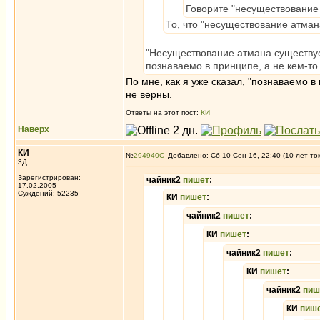
Говорите "несуществование 
То, что "несуществование атман
"Несуществование атмана существует
познаваемо в принципе, а не кем-то 
По мне, как я уже сказал, "познаваемо 
не верны.
Ответы на этот пост:
КИ
Наверх
КИ
№
294940
Добавлено: Сб 10 Сен 16, 22:40 (10 лет то
3Д
Зарегистрирован:
чайник2
пишет
:
17.02.2005
Суждений: 52235
КИ
пишет
:
чайник2
пишет
:
КИ
пишет
:
чайник2
пишет
:
КИ
пишет
:
чайник2
пиш
КИ
пиш