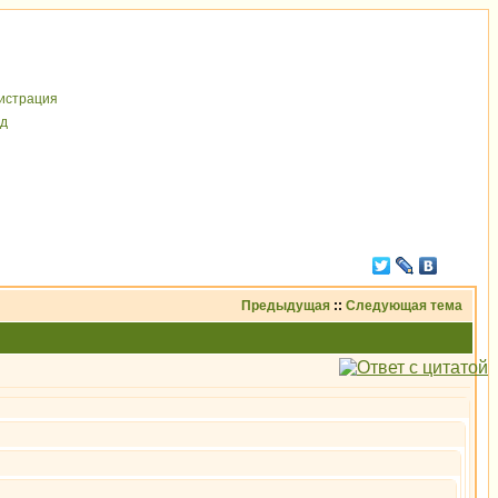
иcтрaция
д
Предыдущая
::
Следующая тема