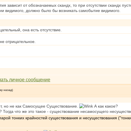
тия зависит от обозначаемых скандх, то при отсутствии скандх пуст
ии видимого, должно было бы возникать самобытие видимого.
цательный, она есть отсутствие.
 не отрицательное.
му назад)
т, но не как Самосущее Существование.
А как какое?
Тогда что же это такое - существование несамосущего несуществ
рой тонких крайностей существования и несуществования ("тонких