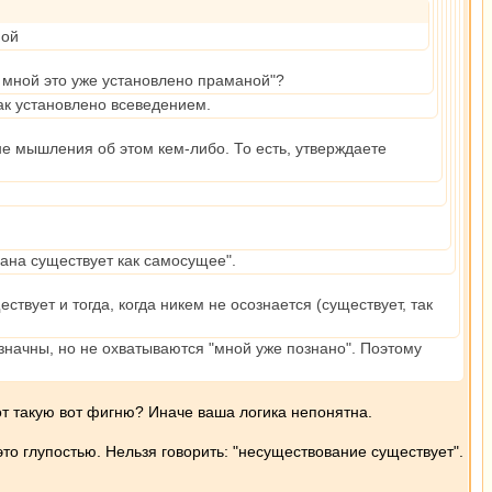
ной
а мной это уже установлено праманой"?
как установлено всеведением.
не мышления об этом кем-либо. То есть, утверждаете
мана существует как самосущее".
вует и тогда, когда никем не осознается (существует, так
означны, но не охватываются "мной уже познано". Поэтому
Вот такую вот фигню? Иначе ваша логика непонятна.
о глупостью. Нельзя говорить: "несуществование существует".