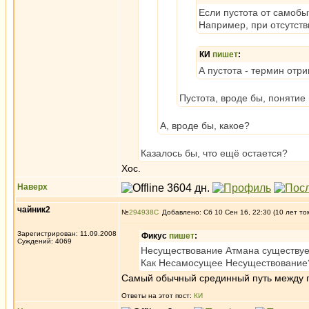
Если пустота от самобы
Например, при отсутств
КИ
пишет
:
А пустота - термин отри
Пустота, вроде бы, понятие
А, вроде бы, какое?
Казалось бы, что ещё остается?
Хос.
Наверх
чайник2
№
294938
Добавлено: Сб 10 Сен 16, 22:30 (10 лет то
Зарегистрирован: 11.09.2008
Фикус
пишет
:
Суждений: 4069
Несуществование Атмана существуе
Как Несамосущее Несуществование? 
Самый обычный срединный путь между па
Ответы на этот пост:
КИ