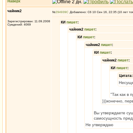
Наверх
чайник2
№
294939
Добавлено: Сб 10 Сен 16, 22:35 (10 лет то
Зарегистрирован: 11.09.2008
КИ
пишет
:
Суждений: 4069
чайник2
пишет
:
КИ
пишет
:
чайник2
пишет
:
КИ
пишет
:
чайник2
пишет
:
КИ
пишет
:
Цитата:
Несуще
"Так как в
)))конечно, пе
Вы утверждаете сущ
самосущность пред
Не утверждаю