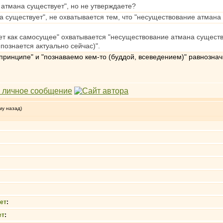
атмана существует", но не утверждаете?
а существует", не охватывается тем, что "несуществование атмана
 как самосущее" охватывается "несуществование атмана существует
познается актуально сейчас)".
в принципе" и "познаваемо кем-то (буддой, всеведением)" равнозн
му назад)
ет
:
ет
: