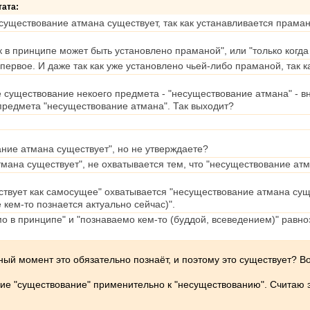
тата:
существование атмана существует, так как устанавливается прама
ак в принципе может быть установлено праманой", или "только когд
, первое. И даже так как уже установлено чьей-либо праманой, так 
 существование некоего предмета - "несуществование атмана" - в
редмета "несуществование атмана". Так выходит?
ние атмана существует", но не утверждаете?
тмана существует", не охватывается тем, что "несуществование ат
вует как самосущее" охватывается "несуществование атмана сущест
 кем-то познается актуально сейчас)".
емо в принципе" и "познаваемо кем-то (буддой, всеведением)" равн
нный момент это обязательно познаёт, и поэтому это существует? 
ие "существование" применительно к "несуществованию". Считаю эт