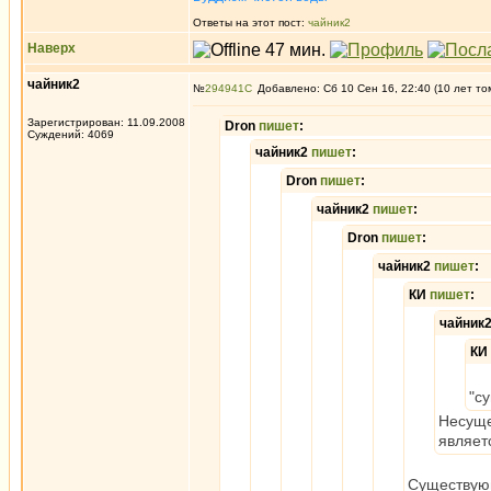
Ответы на этот пост:
чайник2
Наверх
чайник2
№
294941
Добавлено: Сб 10 Сен 16, 22:40 (10 лет то
Зарегистрирован: 11.09.2008
Dron
пишет
:
Суждений: 4069
чайник2
пишет
:
Dron
пишет
:
чайник2
пишет
:
Dron
пишет
:
чайник2
пишет
:
КИ
пишет
:
чайник
КИ
"с
Несуще
являет
Существующ