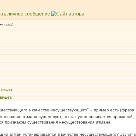
му назад)
2
пишет
:
пишет
:
уществующего в качестве несуществующего" - пример есть (фраза
ствование атмана существует, так как устанавливается праманой,
ся признаком существования несуществования атмана.
ий атман устанавливается в качестве несуществующего? Звучит 