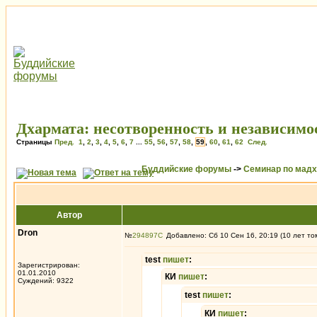
Дхармата: несотворенность и независимо
Страницы
Пред.
1
,
2
,
3
,
4
,
5
,
6
,
7
...
55
,
56
,
57
,
58
,
59
,
60
,
61
,
62
След.
Буддийские форумы
->
Семинар по мад
Автор
Dron
№
294897
Добавлено: Сб 10 Сен 16, 20:19 (10 лет то
test
пишет
:
Зарегистрирован:
01.01.2010
КИ
пишет
:
Суждений: 9322
test
пишет
:
КИ
пишет
: