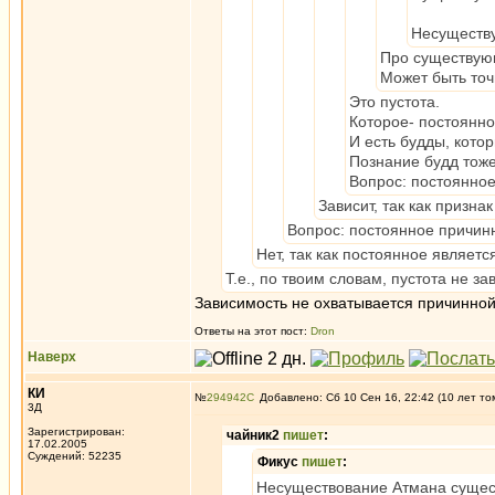
Несуществу
Про существую
Может быть точ
Это пустота.
Которое- постоянно
И есть будды, кото
Познание будд тоже
Вопрос: постоянное
Зависит, так как призн
Вопрос: постоянное причин
Нет, так как постоянное являет
Т.е., по твоим словам, пустота не з
Зависимость не охватывается причинной
Ответы на этот пост:
Dron
Наверх
КИ
№
294942
Добавлено: Сб 10 Сен 16, 22:42 (10 лет то
3Д
Зарегистрирован:
чайник2
пишет
:
17.02.2005
Суждений: 52235
Фикус
пишет
:
Несуществование Атмана сущес