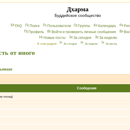
Дхарма
Буддийское сообщество
FAQ
Поиск
Пользователи
Группы
Календарь
Peг
Профиль
Войти и проверить личные сообщения
Вхo
Новые посты
За сегодня
За неделю
В этом разделе:
За сегодня
За неделю
За месяц
сть от иного
хьямаке
Сообщение
му назад)