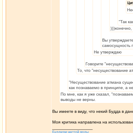
Ци
Не
"Так к
)))конечно
Вы утверждаете
самосущность п
Не утверждаю
Говорите "несуществова
То, что "несуществование а
"Несуществование атмана сущест
как познаваемо в принципе, а не
По мне, как я уже сказал, "познава
выводы не верны.
Вы имеете в виду, что некий Будда в да
Моя критика направлена на использован
_________________
Буддизм чистой воды