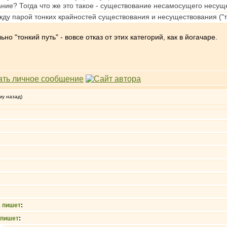
ие? Тогда что же это такое - существование несамосущего несуще
у парой тонких крайностей существования и несуществования ("то
но "тонкий путь" - вовсе отказ от этих категорий, как в йогачаре.
му назад)
2
пишет
:
пишет
: