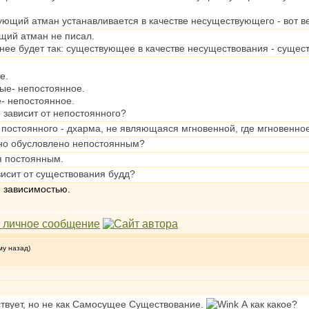
ющий атман устанавливается в качестве несуществующего - вот в
щий атман не писал.
нее будет так: существующее в качестве несуществования - суще
е.
рые- непостоянное.
- непостоянное.
 зависит от непостоянного?
ак постоянного - дхарма, не являющаяся мгновенной, где мгновенное
но обусловлено непостоянным?
ся постоянным.
ависит от существования будд?
 зависимостью.
му назад)
твует, но не как Самосущее Существование.
А как какое?