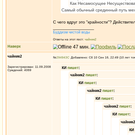
Как Несамосущее Несуществован
Самый обычный срединный путь межд
С чего вдруг это "крайности"? Действитель
_________________
Буддизм чистой воды
Ответы на этот пост:
чайник2
Наверх
чайник2
№
294943
Добавлено: Сб 10 Сен 16, 22:49 (10 лет то
Зарегистрирован: 11.09.2008
КИ
пишет
:
Суждений: 4069
чайник2
пишет
:
КИ
пишет
:
чайник2
пишет
:
КИ
пишет
:
чайник2
пишет
:
КИ
пишет
:
чайник
КИ