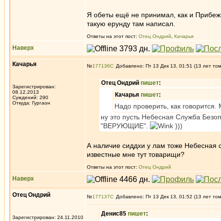
Я обеты ещё не принимал, как и Прибеж
такую ерунду там написал.
Ответы на этот пост:
Отец Ондрий
,
Качарья
Наверх
Качарья
№
177136
Добавлено: Пт 13 Дек 13, 01:51 (13 лет то
Отец Ондрий
пишет
:
Зарегистрирован:
08.12.2013
Качарья
пишет
:
Суждений: 290
Откуда: Гургаон
Надо проверить, как говорится. М
ну это пусть Небесная Служба Безо
"ВЕРУЮЩИЕ".
)))
А наличие сиддхи у лам тоже Небесная 
известные мне тут товарищи?
Ответы на этот пост:
Отец Ондрий
Наверх
Отец Ондрий
№
177137
Добавлено: Пт 13 Дек 13, 01:52 (13 лет то
Денис85
пишет
:
Зарегистрирован: 24.11.2010