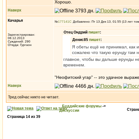
Хорошо.
Наверх
Качарья
№
177141
Добавлено: Пт 13 Дек 13, 01:55 (13 лет то
Отец Ондрий
пишет
:
Зарегистрирован:
08.12.2013
Денис85
пишет
:
Суждений: 290
Откуда: Гургаон
Я обеты ещё не принимал, как и
сожалею что такую ерунду там 
главное, чтобы вы дальше ерунды не
временем.
"Неофитский угар" -- это удачное выраж
Наверх
Тред сейчас никто не читает.
Буддийские форумы
->
Стра
Дискуссии
Страница
14
из
39