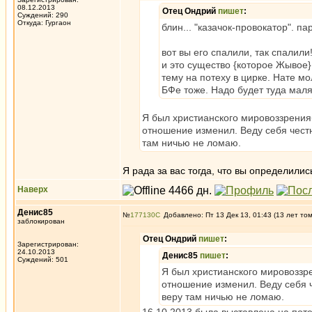
08.12.2013
Отец Ондрий
пишет
:
Суждений: 290
Откуда: Гургаон
блин... "казачок-провокатор". па
вот вы его спалили, так спалил
и это существо {которое Жывое} 
тему на потеху в цирке. Нате мо
БФе тоже. Надо будет туда маля
Я был христианского мировоззрения+
отношение изменил. Веду себя честн
там ничью не ломаю.
Я рада за вас тогда, что вы определилис
Наверх
Денис85
№
177130
Добавлено: Пт 13 Дек 13, 01:43 (13 лет то
заблокирован
Отец Ондрий
пишет
:
Зарегистрирован:
24.10.2013
Денис85
пишет
:
Суждений: 501
Я был христианского мировоззре
отношение изменил. Веду себя ч
веру там ничью не ломаю.