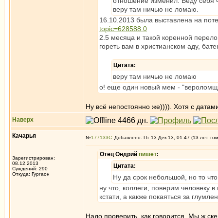
отношение изменил. Веду себя ч
веру там ничью не ломаю.
16.10.2013 была выставлена на пот
topic=628588.0
2.5 месяца и такой коренной перел
гореть вам в христианском аду, батен
Цитата:
веру там ничью не ломаю
о! еще один новый мем - "веролом
Ну всё непостоянно же)))). Хотя с датам
Наверх
Качарья
№
177133
Добавлено: Пт 13 Дек 13, 01:47 (13 лет то
Отец Ондрий
пишет
:
Зарегистрирован:
08.12.2013
Цитата:
Суждений: 290
Откуда: Гургаон
Ну да срок небольшой, но то чт
ну что, коллеги, поверим человеку 
кстати, а какже покаяться за глумл
Надо проверить, как говорится. Мы ж скеп