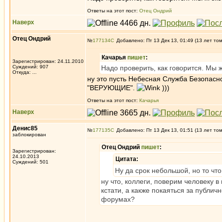
Ответы на этот пост:
Отец Ондрий
Наверх
Отец Ондрий
№
177134
Добавлено: Пт 13 Дек 13, 01:49 (13 лет то
Качарья
пишет
:
Зарегистрирован: 24.11.2010
Суждений: 907
Надо проверить, как говорится. Мы ж 
Откуда: ...
ну это пусть Небесная Служба Безопасн
"ВЕРУЮЩИЕ".
)))
Ответы на этот пост:
Качарья
Наверх
Денис85
№
177135
Добавлено: Пт 13 Дек 13, 01:51 (13 лет то
заблокирован
Отец Ондрий
пишет
:
Зарегистрирован:
24.10.2013
Цитата:
Суждений: 501
Ну да срок небольшой, но то чт
ну что, коллеги, поверим человеку 
кстати, а какже покаяться за публи
форумах?