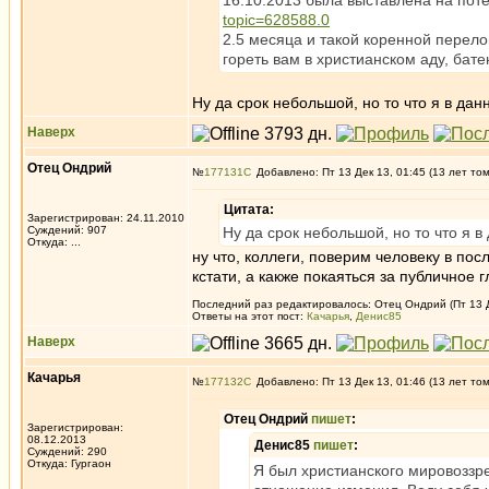
16.10.2013 была выставлена на пот
topic=628588.0
2.5 месяца и такой коренной перел
гореть вам в христианском аду, батен
Ну да срок небольшой, но то что я в дан
Наверх
Отец Ондрий
№
177131
Добавлено: Пт 13 Дек 13, 01:45 (13 лет то
Цитата:
Зарегистрирован: 24.11.2010
Суждений: 907
Ну да срок небольшой, но то что я 
Откуда: ...
ну что, коллеги, поверим человеку в по
кстати, а какже покаяться за публично
Последний раз редактировалось: Отец Ондрий (Пт 13 Де
Ответы на этот пост:
Качарья
,
Денис85
Наверх
Качарья
№
177132
Добавлено: Пт 13 Дек 13, 01:46 (13 лет то
Отец Ондрий
пишет
:
Зарегистрирован:
08.12.2013
Денис85
пишет
:
Суждений: 290
Откуда: Гургаон
Я был христианского мировоззре