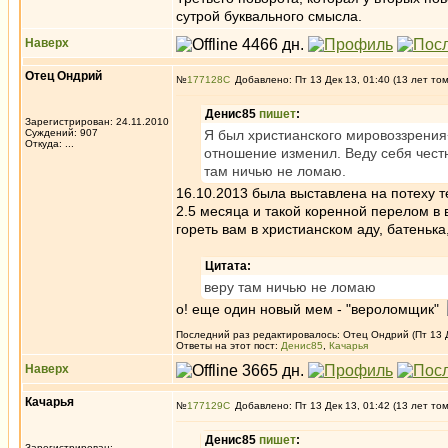
сутрой буквального смысла.
Наверх
Отец Ондрий
№
177128
Добавлено: Пт 13 Дек 13, 01:40 (13 лет то
Денис85
пишет
:
Зарегистрирован: 24.11.2010
Суждений: 907
Я был христианского мировоззрения+
Откуда: ...
отношение изменил. Веду себя честн
там ничью не ломаю.
16.10.2013 была выставлена на потеху 
2.5 месяца и такой коренной перелом в
гореть вам в христианском аду, батенька,
Цитата:
веру там ничью не ломаю
о! еще один новый мем - "вероломщик"
Последний раз редактировалось: Отец Ондрий (Пт 13 Де
Ответы на этот пост:
Денис85
,
Качарья
Наверх
Качарья
№
177129
Добавлено: Пт 13 Дек 13, 01:42 (13 лет то
Денис85
пишет
:
Зарегистрирован: