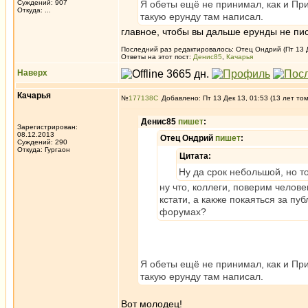
Суждений: 907
Я обеты ещё не принимал, как и Пр
Откуда: ...
такую ерунду там написал.
главное, чтобы вы дальше ерунды не пи
Последний раз редактировалось: Отец Ондрий (Пт 13 Де
Ответы на этот пост:
Денис85
,
Качарья
Наверх
Качарья
№
177138
Добавлено: Пт 13 Дек 13, 01:53 (13 лет то
Денис85
пишет
:
Зарегистрирован:
08.12.2013
Отец Ондрий
пишет
:
Суждений: 290
Откуда: Гургаон
Цитата:
Ну да срок небольшой, но т
ну что, коллеги, поверим челов
кстати, а какже покаяться за п
форумах?
Я обеты ещё не принимал, как и Пр
такую ерунду там написал.
Вот молодец!