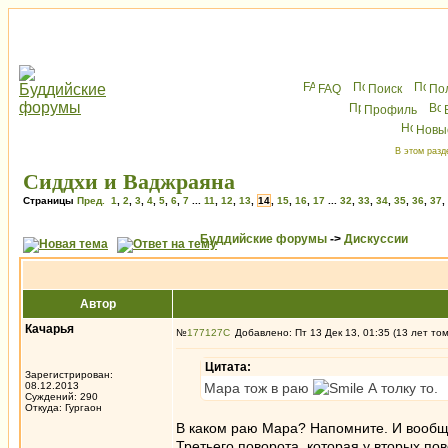
FAQ
Поиск
По
Профиль
Новы
В этом разд
Сиддхи и Ваджраяна
Страницы
Пред.
1
,
2
,
3
,
4
,
5
,
6
,
7
...
11
,
12
,
13
,
14
,
15
,
16
,
17
...
32
,
33
,
34
,
35
,
36
,
37
,
Буддийские форумы
->
Дискуссии
Автор
Качарья
№
177127
Добавлено: Пт 13 Дек 13, 01:35 (13 лет то
Цитата:
Зарегистрирован:
08.12.2013
Мара тож в раю
А толку то.
Суждений: 290
Откуда: Гургаон
В каком раю Мара? Напомните. И вообще,
Третьего поворота, которая у вторых пов