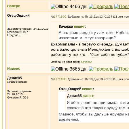
Наверх
Отец Ондрий
№
177139
Добавлено: Пт 13 Дек 13, 01:54 (13 лет то
Качарья
пишет
:
Зарегистрирован: 24.11.2010
Суждений: 907
А наличие сиддхи у лам тоже Небес
Откуда: ...
известные мне тут товарищи?
Дхармапалы - в первую очередь. Думает
есть ажно цельный Менцикханг с волшеб
работает у тех кто... *бьет себя по губам*
Ответы на этот пост:
Качарья
Наверх
Денис85
№
177140
Добавлено: Пт 13 Дек 13, 01:55 (13 лет то
заблокирован
Отец Ондрий
пишет
:
Зарегистрирован:
24.10.2013
Денис85
пишет
:
Суждений: 501
Я обеты ещё не принимал, как и
сожалею что такую ерунду там 
главное, чтобы вы дальше ерунды не
временем.