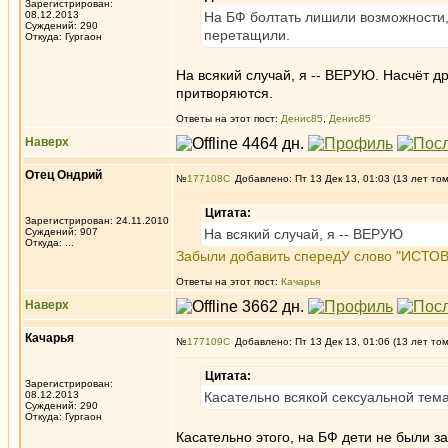
Зарегистрирован:
08.12.2013
На БФ болтать лишили возможности,
Суждений: 290
перетащили.
Откуда: Гургаон
На всякий случай, я -- ВЕРУЮ. Насчёт д
притворяются.
Ответы на этот пост:
Денис85
,
Денис85
Наверх
Отец Ондрий
№
177108
Добавлено: Пт 13 Дек 13, 01:03 (13 лет то
Цитата:
Зарегистрирован: 24.11.2010
Суждений: 907
На всякий случай, я -- ВЕРУЮ
Откуда: ...
Забыли добавить спередУ слово "ИСТОВО"
Ответы на этот пост:
Качарья
Наверх
Качарья
№
177109
Добавлено: Пт 13 Дек 13, 01:06 (13 лет то
Цитата:
Зарегистрирован:
08.12.2013
Касательно всякой сексуальной тема
Суждений: 290
Откуда: Гургаон
Касательно этого, на БФ дети не были з