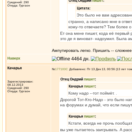
Отец Ондрий
пишет
:
Суждений: 290
Откуда: Гургаон
Цитата:
Это было не вам адресовано
странно, а написано мне в отве
кому-то отвечаете? Тем более о 
Ет она мене пишет, кода её первый р
это де я виноват- надоумил. Была а
Ампутировать легко. Пришить -- сложнее
Наверх
Качарья
№
177103
Добавлено: Пт 13 Дек 13, 00:56 (13 лет то
Отец Ондрий
пишет
:
Зарегистрирован:
08.12.2013
Качарья
пишет
:
Суждений: 290
Откуда: Гургаон
Кому надо --тот поймёт. .
Дорогой Тот-Кто-Надо - это было н
на форумах и думай, что если пишут
Качарья
пишет
:
Кстати, всегда не прочь пообщать
вы уже пытаетесь заигрывать. А рас