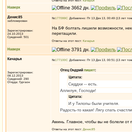
Ответы на этот пост:
Качарья
Наверх
Денис85
№
177099
Добавлено: Пт 13 Дек 13, 00:49 (13 лет то
заблокирован
На БФ болтать лишили возможности, нек
Зарегистрирован:
перетащили.
24.10.2013
Суждений: 501
Ответы на этот пост:
Качарья
Наверх
Качарья
№
177100
Добавлено: Пт 13 Дек 13, 00:51 (13 лет то
Отец Ондрий
пишет
:
Зарегистрирован:
08.12.2013
Цитата:
Суждений: 290
Откуда: Гургаон
Сиддхи -- есть.
Аллилуя, Господи!
Цитата:
И у Тилопы были учителя.
Радость-то какая! Лягу спать счастл
Аминь. Главное, чтобы вы не болели от п
Ответы на этот пост:
Денис85