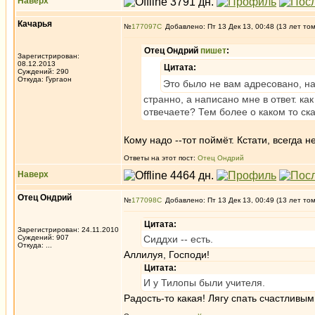
Наверх
Качарья
№
177097
Добавлено: Пт 13 Дек 13, 00:48 (13 лет то
Отец Ондрий
пишет
:
Зарегистрирован:
08.12.2013
Цитата:
Суждений: 290
Откуда: Гургаон
Это было не вам адресовано, на
странно, а написано мне в ответ. к
отвечаете? Тем более о каком то ска
Кому надо --тот поймёт. Кстати, всегда н
Ответы на этот пост:
Отец Ондрий
Наверх
Отец Ондрий
№
177098
Добавлено: Пт 13 Дек 13, 00:49 (13 лет то
Цитата:
Зарегистрирован: 24.11.2010
Суждений: 907
Сиддхи -- есть.
Откуда: ...
Аллилуя, Господи!
Цитата:
И у Тилопы были учителя.
Радость-то какая! Лягу спать счастливым