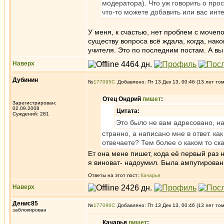
модератора). Что уж говорить о про
что-то можете добавить или вас инте
У меня, к счастью, нет проблем с мочепо
существу вопроса всё ждала, когда, нако
учителя. Это по последним постам. А вы
Наверх
Дубинин
№
177095
Добавлено: Пт 13 Дек 13, 00:46 (13 лет то
Отец Ондрий
пишет
:
Зарегистрирован:
02.09.2008
Цитата:
Суждений: 281
Это было не вам адресовано, на
странно, а написано мне в ответ. к
отвечаете? Тем более о каком то ска
Ет она мене пишет, кода её первый раз н
я виноват- надоумил. Была ампутирован
Ответы на этот пост:
Качарья
Наверх
Денис85
№
177096
Добавлено: Пт 13 Дек 13, 00:46 (13 лет то
заблокирован
Качарья
пишет
: