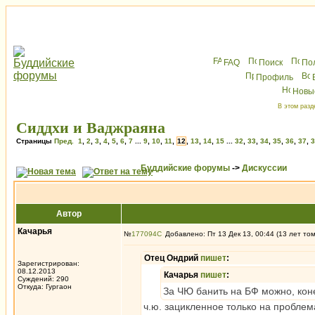
FAQ
Поиск
По
Профиль
Новы
В этом разд
Сиддхи и Ваджраяна
Страницы
Пред.
1
,
2
,
3
,
4
,
5
,
6
,
7
...
9
,
10
,
11
,
12
,
13
,
14
,
15
...
32
,
33
,
34
,
35
,
36
,
37
,
3
Буддийские форумы
->
Дискуссии
Автор
Качарья
№
177094
Добавлено: Пт 13 Дек 13, 00:44 (13 лет то
Отец Ондрий
пишет
:
Зарегистрирован:
08.12.2013
Качарья
пишет
:
Суждений: 290
Откуда: Гургаон
За ЧЮ банить на БФ можно, коне
ч.ю. зацикленное только на пробле