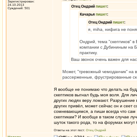
Зарегистрирован:
24.10.2013
Отец Ондрий
пишет
:
Суждений: 501
Качарья
пишет
:
Отец Ондрий
пишет
:
я, miha, нифига не поня
Ондрий, тема "скептиков" в
компании с Дубининым на Б
практику.
Ваш звонок очень важен для нас
Может, "тревожный чемоданчик" на в
рассерженные, фрустрированные ск
Я вообще не понимаю что делать на бу
скептиков выгнал будь моя воля. Для лич
других людях веру ломают. Разрушение в
других привёл, может сейчас он и сеет с
сомневающимся, а пиши всегда что сам 
скептикам? И вообще в таком случае луч
шуток такого рода, то на форумах могут 
Ответы на этот пост:
Отец Ондрий