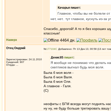
Качарья пишет:
Главное, чтобы вы не болели от
нет, нет.. тут главное, куснуть из-за
Спасибо, дорогой! А то я без хороших шут
классные!
Наверх
Отец Ондрий
№
177104
Добавлено: Пт 13 Дек 13, 00:58 (13 лет то
Денис85
пишет
:
Зарегистрирован: 24.11.2010
Суждений: 907
Я вообще не понимаю что делать на
Откуда: ...
скептиков выгнал будь моя воля.
Была б моя воля -
Была б моя Валя.
Была б моя Оля.
А главное - Галя.
(С)
неофиты с БГМ всегда могут поднять на
ну ну, не буду больше третировать вашу