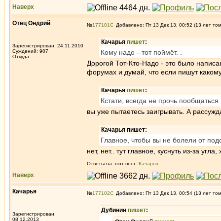
Наверх
Отец Ондрий
№
177101
Добавлено: Пт 13 Дек 13, 00:52 (13 лет то
Качарья
пишет
:
Зарегистрирован: 24.11.2010
Суждений: 907
Кому надо --тот поймёт. .
Откуда: ...
Дорогой Тот-Кто-Надо - это было напис
форумах и думай, что если пишут какому
Качарья
пишет
:
Кстати, всегда не прочь пообщаться в
вы уже пытаетесь заигрывать. А рассужд
Качарья пишет:
Главное, чтобы вы не болели от под
нет, нет.. тут главное, куснуть из-за угл
Ответы на этот пост:
Качарья
Наверх
Качарья
№
177102
Добавлено: Пт 13 Дек 13, 00:54 (13 лет то
Дубинин
пишет
:
Зарегистрирован:
08.12.2013