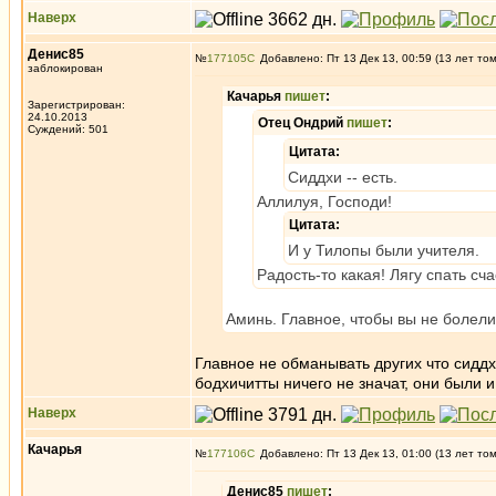
Наверх
Денис85
№
177105
Добавлено: Пт 13 Дек 13, 00:59 (13 лет то
заблокирован
Качарья
пишет
:
Зарегистрирован:
24.10.2013
Отец Ондрий
пишет
:
Суждений: 501
Цитата:
Сиддхи -- есть.
Аллилуя, Господи!
Цитата:
И у Тилопы были учителя.
Радость-то какая! Лягу спать сч
Аминь. Главное, чтобы вы не болели 
Главное не обманывать других что сиддх
бодхичитты ничего не значат, они были 
Наверх
Качарья
№
177106
Добавлено: Пт 13 Дек 13, 01:00 (13 лет то
Денис85
пишет
: