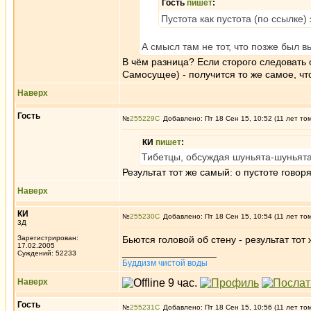
Гость
пишет
:
Пустота как пустота (по ссылке) 
А смысл там не тот, что позже был 
В чём разница? Если сторого следовать
Самосущее) - получится то же самое, что
Наверх
Гость
№
255229
Добавлено: Пт 18 Сен 15, 10:52 (11 лет то
КИ
пишет
:
Тибетцы, обсуждая шуньята-шуньята,
Результат тот же самый: о пустоте говор
Наверх
КИ
№
255230
Добавлено: Пт 18 Сен 15, 10:54 (11 лет то
3Д
Зарегистрирован:
Бьются головой об стену - результат то
17.02.2005
_________________
Суждений: 52233
Буддизм чистой воды
Наверх
Гость
№
255231
Добавлено: Пт 18 Сен 15, 10:56 (11 лет то