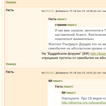
Наверх
Гость
№
255223
Добавлено: Пт 18 Сен 15, 10:38 (11 лет то
Гость
пишет
:
странни
пишет
:
И как вам сказали, жентонгов в
наставлений Асанги. Фактически
покопаться внимательно.
Жентонг Рангджунг Дордже это не же
самобытия на абсолютном уровне от
На "Буддийском форуме" (БФ)
http://boa
отрицание пустоты от самобытия на абс
Наверх
Гость
№
255224
Добавлено: Пт 18 Сен 15, 10:41 (11 лет то
КИ
пишет
:
Гость
пишет
:
КИ
пишет
:
Упрощаете. Про 18 видов н
http://dharma.org.ru/board/