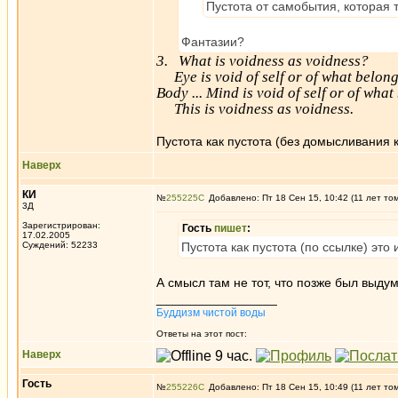
Пустота от самобытия, которая т
Фантазии?
3. What is voidness as voidness?
Eye is void of self or of what belongs 
Body ... Mind is void of self or of wha
This is voidness as voidness.
Пустота как пустота (без домысливания 
Наверх
КИ
№
255225
Добавлено: Пт 18 Сен 15, 10:42 (11 лет то
3Д
Зарегистрирован:
Гость
пишет
:
17.02.2005
Суждений: 52233
Пустота как пустота (по ссылке) это 
А смысл там не тот, что позже был выду
_________________
Буддизм чистой воды
Ответы на этот пост:
Наверх
Гость
№
255226
Добавлено: Пт 18 Сен 15, 10:49 (11 лет то