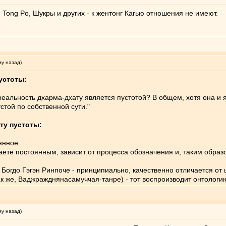
Tong Po, Шукры и других - к жентонг Кагью отношения не имеют.
му назад)
устоты:
 реальность дхарма-дхату является пустотой? В общем, хотя она и 
стой по собственной сути."
ту пустоты:
янное.
ываете постоянным, зависит от процесса обозначения и, таким обра
 Богдо Гэгэн Ринпоче - принципиально, качественно отличается от
так же, Ваджражднянасамуччая-танре) - тот воспроизводит онтологи
му назад)