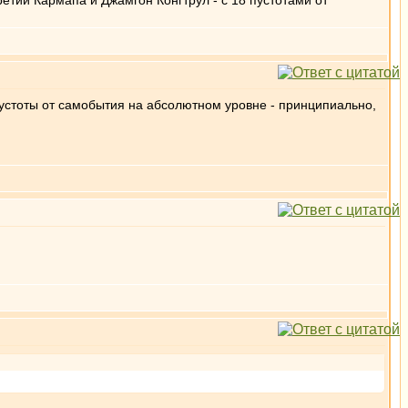
ретий Кармапа и Джамгон Конгтрул - с 18 пустотами от
 пустоты от самобытия на абсолютном уровне - принципиально,