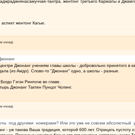
джраджнянасамуччая-тантра, жентонг Третьего Кармапы и Джамгон
 аспект жентонг Кагью.
му назад)
Джонанг
 центре Джонанг учениям главы школы - добровольно принятого в ка
ала (из Амдо). Слово-то "Джонанг" одно, а школы - разные.
Богдо Гэгэн Ринпоче во главе.
тырь Джонанг Тактен Пунцог Чолинг.
му назад)
тоты под другими номерами? Или это уже не совсем абсолютный 
г - уж такова Ваша традиция, которой 600 лет. Отрицать пустоту 