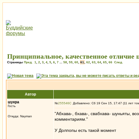
Принципиальное, качественное отличие
Страницы
Пред.
1
,
2
,
3
,
4
,
5
,
6
,
7
...
58
,
59
,
60
,
61
,
62
,
63
,
64
,
65
,
66
След.
Автор
шукра
№
255546
Добавлено: Сб 19 Сен 15, 17:47 (11 лет то
Гость
"Абхава-, бхава-, свабхава- шуньяты, в
Откуда: Nayman
комментариям."
У Долпопы есть такой момент