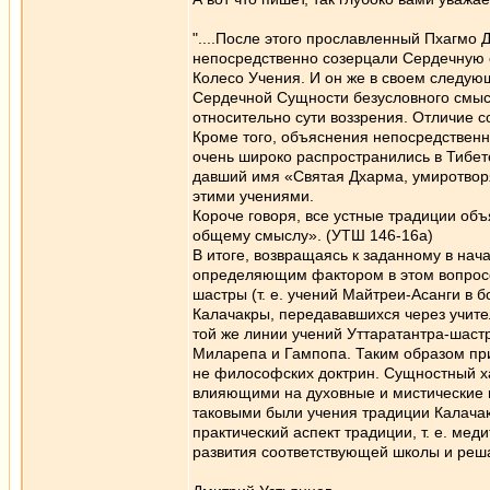
"....После этого прославленный Пхагмо 
непосредственно созерцали Сердечную с
Колесо Учения. И он же в своем следующ
Сердечной Сущности безусловного смысл
относительно сути воззрения. Отличие 
Кроме того, объяснения непосредственн
очень широко распространились в Тибе
давший имя «Святая Дхарма, умиротвор
этими учениями.
Короче говоря, все устные традиции об
общему смыслу». (УТШ 146-16а)
В итоге, возвращаясь к заданному в нач
определяющим фактором в этом вопросе 
шастры (т. е. учений Майтреи-Асанги в 
Калачакры, передававшихся через учител
той же линии учений Уттаратантра-шастр
Миларепа и Гампопа. Таким образом при
не философских доктрин. Сущностный х
влияющими на духовные и мистические 
таковыми были учения традиции Калача
практический аспект традиции, т. е. м
развития соответствующей школы и ре