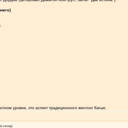
ннего)
)
ютном уровне, это аспект традиционного жентонг Кагью.
му назад)