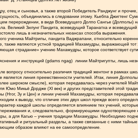
Дру, отец и сыновья, а также второй Победитель Ранджунг и прочи
ущность, объединились в следовании этому. Кьебпа Джигтенг Сумг
ем перерождении, в виде Всеведущего Долпо Сангье (Долполы) нап
а. Великий Зилунг Пандита, всеведущий Таранатха и всеведущий 
состояло лишь в незначительных нюансах способа выражения.
ого ученика Майтрипы, пандита Ваджрапани, относительно коренног
те, также являются устной традицией Махамудры, выражающей тот
яющая страдание» учению Махамудры, которое соответствует сут
ъяснения и инструкций (gdams ngag) линии Майтригупты, лишь нез
але вопросу относительно различия традиций жентонг в рамках шк
является линия преемственности учителей. Итак, линия Долполы 
более широком смысле), которая передавалась через учителей Майт
я Юмо Микьё Дордже (XI век) и других представителей этой традиц
ы (Нгог, Зу и Цен) и линии учений Махамудры, которая передавала
ходим к выводу, что отличие этих двух школ прежде всего опреде
арактер каждой школы определяется влиянием тех учений, котор
переживания и, следовательно, формирующими одухотворяющее со
кры, а для Кагью – учения традиции Махамудры. Необходимо подч
едитативный и ритуальный разделы, а также связанные с ними тайн
шающим образом влияют на ее самоопределение.