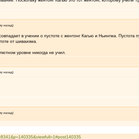
вание. Поскольку жентонг Кагью это тот жентонг, которому учили Т
му назад)
 совпадает в учении о пустоте с жентонг Кагью и Ньингма. Пустота
стоте от шиваизма.
лютном уровне никогда не учил.
му назад)
му назад)
?t=8341&p=140335&viewfull=1#post140335