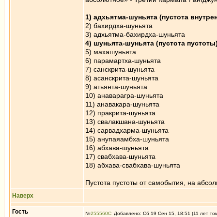
1) адхьятма-шуньята (пустота внутре
2) бахирдха-шуньята
3) адхьятма-бахирдха-шуньята
4) шуньята-шуньята (пустота пустоты
5) махашуньята
6) парамартха-шуньята
7) санскрита-шуньята
8) асанскрита-шуньята
9) атьянта-шуньята
10) анаварагра-шуньята
11) анавакара-шуньята
12) пракрита-шуньята
13) свалакшана-шуньята
14) сарвадхарма-шуньята
15) анупаяамбха-шуньята
16) абхава-шуньята
17) свабхава-шуньята
18) абхава-свабхава-шуньята
Пустота пустоты от самобытия, на абсол
Наверх
Гость
№
255560
Добавлено: Сб 19 Сен 15, 18:51 (11 лет то