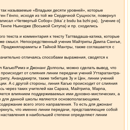
е, так называемые «Владыки десяти уровней», которые
ен Гёнпо, исходя из той же Сердечной Сущности, повернул
исал «Четвертый Собор» (bka’ z bsdu ba bzhi pa), [учение о]
Тенпе Ньингдже (Восьмой Ситупа) и пр. сходились
о текста и комментария к тексту Таттвадаша-катика, которые
 же смысл. Непосредственный ученик Майтрипы Дампа Сангье,
и Праджняпарамиты и Тайной Мантры, также соглашается с
начительно отличаясь способами выражения, сводятся к
ол Кагью/Римэ и Джонанг Долполы, можно сделать вывод, что
происходит от слияния линии передачи учений Уттаратантра-
рипу, Анандакирти, также тибетцев Зу и Цен, линии учений
ии. А с другой стороны, линия Кагью происходит от слияния
сь через таких учителей как Сараха, Майтрипа, Марпа,
ляется влиянием поддерживаемых ими духовно-мистических, а
ые для данной школы являются основополагающими,
держание всего этого направления. То есть для джонанг
еркнуть, что именно линии передачи, представляющие собой
ые наставления в наибольшей степени определяют линии