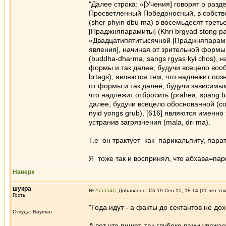
"Далее строка: «[Учения] говорят о раз
Просветленный Победоносный, в собст
(sher phyin dbu ma) в восемьдесят трет
[Праджняпарамиты] (Khri brgyad stong pa
«Двадцатипятитысячной [Праджняпарамиты]
явления], начиная от зрительной формы
(buddha-dharma, sangs rgyas kyi chos), н
формы и так далее, будучи всецело воо
brtags), являются тем, что надлежит позн
от формы и так далее, будучи зависимыми
что надлежит отбросить (prahea, spang b
далее, будучи всецело обоснованной (со
nyid yongs grub), [616] являются именно 
устранив загрязнения (mala, dri ma).
Т.е он трактует как парикальпиту, пара
Я тоже так и воспринял, что абхава=па
Наверх
шукра
№
255554
Добавлено: Сб 19 Сен 15, 18:14 (11 лет то
Гость
"Года идут - а факты до сектантов не дох
Откуда: Nayman
А вот что пишет, так глубоко вами уважа