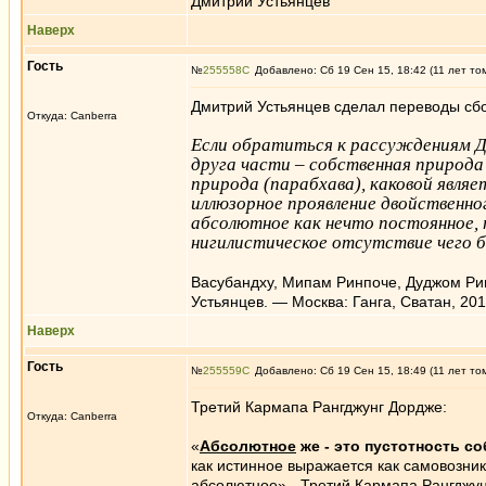
Дмитрий Устьянцев
Наверх
Гость
№
255558
Добавлено: Сб 19 Сен 15, 18:42 (11 лет то
Дмитрий Устьянцев сделал переводы сбо
Откуда: Canberra
Если обратиться к рассуждениям Дж
друга части – собственная природа
природа (парабхава), каковой являе
иллюзорное проявление двойствен
абсолютное как нечто постоянное,
нигилистическое отсутствие чего б
Васубандху, Мипам Ринпоче, Дуджом Рин
Устьянцев. — Москва: Ганга, Сватан, 201
Наверх
Гость
№
255559
Добавлено: Сб 19 Сен 15, 18:49 (11 лет то
Третий Кармапа Рангджунг Дордже:
Откуда: Canberra
«
Абсолютное
же - это пустотность со
как истинное выражается как самовозн
абсолютное» - Третий Кармапа Рангджун