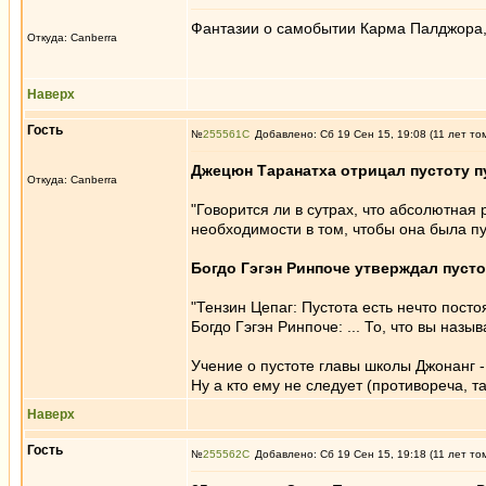
Фантазии о самобытии Карма Палджора, 
Откуда: Canberra
Наверх
Гость
№
255561
Добавлено: Сб 19 Сен 15, 19:08 (11 лет то
Джецюн Таранатха отрицал пустоту п
Откуда: Canberra
"Говорится ли в сутрах, что абсолютная
необходимости в том, чтобы она была пу
Богдо Гэгэн Ринпоче утверждал пусто
"Тензин Цепаг: Пустота есть нечто посто
Богдо Гэгэн Ринпоче: ... То, что вы наз
Учение о пустоте главы школы Джонанг -
Ну а кто ему не следует (противореча, 
Наверх
Гость
№
255562
Добавлено: Сб 19 Сен 15, 19:18 (11 лет то