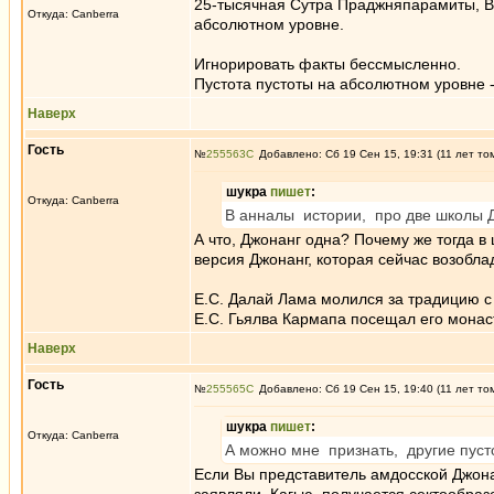
25-тысячная Сутра Праджняпарамиты, Ва
Откуда: Canberra
абсолютном уровне.
Игнорировать факты бессмысленно.
Пустота пустоты на абсолютном уровне -
Наверх
Гость
№
255563
Добавлено: Сб 19 Сен 15, 19:31 (11 лет то
шукра
пишет
:
Откуда: Canberra
В анналы истории, про две школы 
А что, Джонанг одна? Почему же тогда в
версия Джонанг, которая сейчас возоблад
Е.С. Далай Лама молился за традицию с 
Е.С. Гьялва Кармапа посещал его монас
Наверх
Гость
№
255565
Добавлено: Сб 19 Сен 15, 19:40 (11 лет то
шукра
пишет
:
Откуда: Canberra
А можно мне признать, другие пус
Если Вы представитель амдосской Джонан