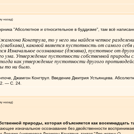
му назад)
рника "Абсолютное и относительное в буддизме", там всё написан
амгона Конгтрула, то у него мы найдем четкое разделени
 (свабхава), каковой является пустотность от самого себя
тся Изначальное осознавание (джняна), пустотное от друго
ного ума. Утверждение пустотности собственной природы
 тогда как утверждение пустотности другого противодей
ы то ни было.
поче, Джамгон Конгтрул. Введение Дмитрия Устьянцева. Абсолютно
2. — С. 24.
му назад)
бственной природы, которая объясняется как восемнадцать так
икающее изначальное осознавание без двойственности воспринима
г Дордже (цитировал Джамгон Конгтрул, тактат "Две истины").