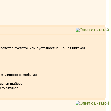
является пустотой или пустотностью, но нет никакой
зом, лишено самобытия."
 шуньи шайвов.
ю тиртхиков.