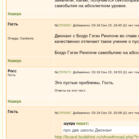
заявляли, Кагью, получается сектообразо
самобытия на абсолютном уровне.
Наверх
Гость
№
255566
Добавлено: Сб 19 Сен 15, 19:45 (11 лет то
Джонанг с Богдо Гэгэн Ринпоче во главе
Откуда: Canberra
качественно отличает такое учение о пу
Богдо Гэгэн Ринпоче самобытию на абсо
Наверх
Росс
№
255567
Добавлено: Сб 19 Сен 15, 19:53 (11 лет то
Гость
Это пустые проблемы, Гость.
Ответы на этот пост:
Наверх
Гость
№
255568
Добавлено: Сб 19 Сен 15, 20:08 (11 лет то
шукра
пишет
:
про две школы Джонанг
http://board.buddhist.ru/showthread.php