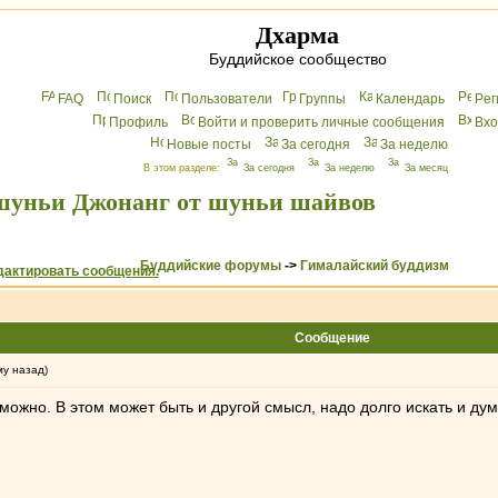
Дхарма
Буддийское сообщество
FAQ
Поиск
Пользователи
Группы
Календарь
Peг
Профиль
Войти и проверить личные сообщения
Вхo
Новые посты
За сегодня
За неделю
В этом разделе:
За сегодня
За неделю
За месяц
 шуньи Джонанг от шуньи шайвов
Буддийские форумы
->
Гималайский буддизм
Сообщение
му назад)
озможно. В этом может быть и другой смысл, надо долго искать и д