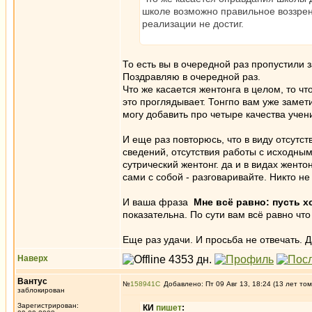
школе возможно правильное воззрение
реализации не достиг.
То есть вы в очередной раз пропустили 
Поздравляю в очередной раз.
Что же касается жентонга в целом, то чт
это проглядывает. Тонгпо вам уже замет
могу добавить про четыре качества учени
И еще раз повторюсь, что в виду отсутс
сведений, отсутствия работы с исходными
сутрический жентонг. да и в видах женто
сами с собой - разговаривайте. Никто не
И ваша фраза
Мне всё равно: пусть х
показательна. По сути вам всё равно что
Еще раз удачи. И просьба не отвечать. Д
Наверх
Вантус
№
158941
Добавлено: Пт 09 Авг 13, 18:24 (13 лет том
заблокирован
Зарегистрирован:
КИ
пишет
: