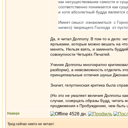
как несуществование самости и сущ
соответственно понимается как сущ
и хотя абсолютный будда является 
Имеет смысл ознакомиться с Горно
ничего) творящего Господа от пуст
Да, я читал Долпопу. В том-то и дело: н
ярлыками, которые можно вешать на что
менять. Нельзя взять, и заменить будди
совокупности Четырёх Печатей.
Учение Долпопы многократно критикова
разборки), а невозможность отделить эт
принципиальные отличия шуньи Джонанг
Значит, гелугпинская критика была спра
(Но это не умаляет величия Долпопы ка
случае, созерцать образы Будд, читать 
продвижения к Пробуждению, чем быть 
Наверх
Тред сейчас никто не читает.