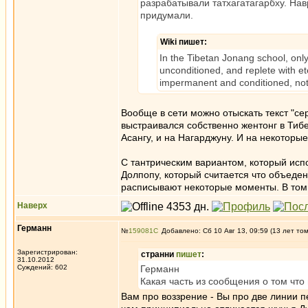
разрабатывали татхагатагарбху. Нав
придумали.
Wiki пишет:
In the Tibetan Jonang school, only
unconditioned, and replete with e
impermanent and conditioned, not o
Вообще в сети можно отыскать текст "се
выстраивался собственно жентонг в Тибе
Асангу, и на Нагарджуну. И на некоторые 
С тантрическим вариантом, который испо
Долпопу, который считается что объедени
расписывают некоторые моменты. В том ч
Наверх
Германн
№
159081
Добавлено: Сб 10 Авг 13, 09:59 (13 лет то
Зарегистрирован:
странни
пишет
:
31.10.2012
Суждений: 602
Германн
Какая часть из сообщения о том что
Вам про воззрение - Вы про две линии пе