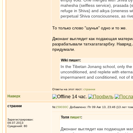
empty void. One merges with Shiva by s
mahesha (selfless service), prasada (e
refuge in Shiva) and aikya (oneness wit
perpetual Shiva consciousness, as riv
То только слово "шунья" одно и то же.
Джонанг выглядит как подающая материал
разрабатывали татхагатагарбху. Навряд 
придумали.
Wiki пишет:
In the Tibetan Jonang school, only the
unconditioned, and replete with eterna
impermanent and conditioned, not of its
Ответы на этот пост:
странни
Наверх
странни
№
159030
Добавлено: Пт 09 Авг 13, 23:46 (13 лет том
Толя
пишет
:
Зарегистрирован:
09.07.2013
Суждений: 80
Джонанг выглядит как подающая мате