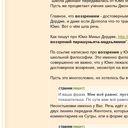
"Школа Джонанг передавалась от Юмо Ми
Пусть же процветает учение школы Джона
Главное, что
воззрением
- достоверным
Дордже, и даже если Долпопа что-то тра
Юмо. Вот о чём шла речь.
Как пишут про Юмо Микьо Дордже,
http:
воззрений парашуньята-мадхьямики
"
По ссылке написано про
воззрение
у Юм
школьной философии. Это именно филос
совершенно не важно, что у Юмо лежало 
достоверное воззрение, несмотря на все
Пусть это многословно, но хотелось бы 
странни
пишет
:
И ваша фраза
Мне всё равно: пус
показательна. По сути вам всё равно
Несостыковки именно у Вас. Речь идёт о
двух линиях передачи Жентонга, которы
комментариев на Сутры, или в форме кра
странни
пишет
: