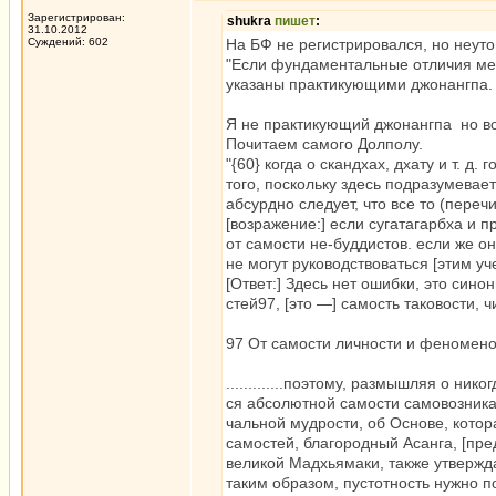
Зарегистрирован:
shukra
пишет
:
31.10.2012
Суждений: 602
На БФ не регистрировался, но неу
"Если фундаментальные отличия меж
указаны практикующими джонангпа. Е
Я не практикующий джонангпа но в
Почитаем самого Долполу.
"{60} когда о скандхах, дхату и т. д
того, поскольку здесь подразумевает
абсурдно следует, что все то (пере
[возражение:] если сугатагарбха и п
от самости не-буддистов. если же о
не могут руководствоваться [этим у
[Ответ:] Здесь нет ошибки, это сино
стей97, [это —] самость таковости, 
97 От самости личности и феномен
.............поэтому, размышляя о ни
ся абсолютной самости самовозник
чальной мудрости, об Основе, котора
самостей, благородный Асанга, [пре
великой Мадхьямаки, также утвержда
таким образом, пустотность нужно 