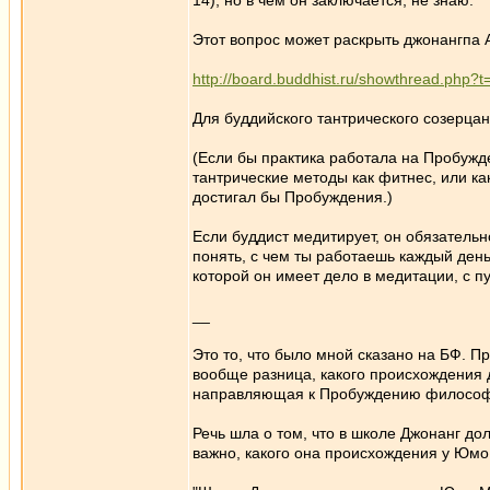
14), но в чём он заключается, не знаю.
Этот вопрос может раскрыть джонангпа A
http://board.buddhist.ru/showthread.php
Для буддийского тантрического созерца
(Если бы практика работала на Пробужд
тантрические методы как фитнес, или ка
достигал бы Пробуждения.)
Если буддист медитирует, он обязательн
понять, с чем ты работаешь каждый ден
которой он имеет дело в медитации, с п
__
Это то, что было мной сказано на БФ. П
вообще разница, какого происхождения д
направляющая к Пробуждению философия
Речь шла о том, что в школе Джонанг д
важно, какого она происхождения у Юмо,