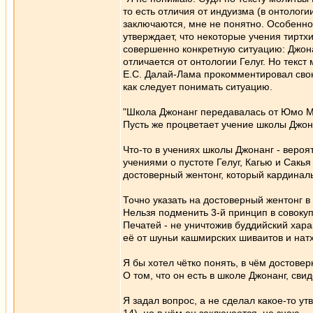
то есть отличия от индуизма (в онтолог
заключаются, мне не понятно. Особенно 
утверждает, что некоторые учения тиртх
совершенно конкретную ситуацию: Джон
отличается от онтологии Гелуг. Но текст
Е.С. Далай-Лама прокомментировал свою 
как следует понимать ситуацию.
"Школа Джонанг передавалась от Юмо Ми
Пусть же процветает учение школы Джона
Что-то в учениях школы Джонанг - веро
учениями о пустоте Гелуг, Кагью и Сакья
достоверный жентонг, который кардинал
Точно указать на достоверный жентонг в
Нельзя подменить 3-й принцип в совоку
Печатей - не уничтожив буддийский хара
её от шуньи кашмирских шиваитов и натх
Я бы хотел чётко понять, в чём достове
О том, что он есть в школе Джонанг, сви
Я задал вопрос, а не сделал какое-то у