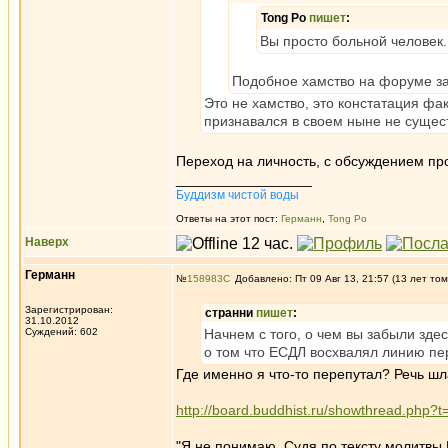
Tong Po
пишет
:
Вы просто больной человек.
Подобное хамство на форуме з
Это не хамство, это констатация фак
признавался в своем ныне не суще
Переход на личность, с обсуждением про
_________________
Буддизм чистой воды
Ответы на этот пост:
Германн
,
Tong Po
Наверх
Германн
№
158983
Добавлено: Пт 09 Авг 13, 21:57 (13 лет том
Зарегистрирован:
странни
пишет
:
31.10.2012
Суждений: 602
Начнем с того, о чем вы забыли здес
о том что ЕСДЛ восхвалял линию пе
Где именно я что-то перепутал? Речь шл
http://board.buddhist.ru/showthread.php
"Я не понимаю. Судя по тексту молитвы 