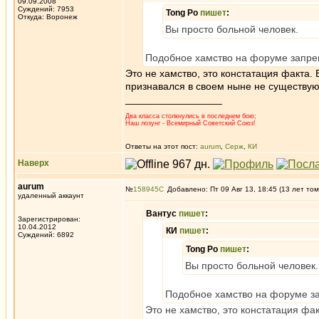
09.09.2008
Суждений: 7953
Tong Po
пишет
:
Откуда: Воронеж
Вы просто больной человек.
Подобное хамство на форуме запре
Это не хамство, это констатация факта. 
признавался в своем ныне не существу
_________________
Два класса столкнулись в последнем бою;
Наш лозунг - Всемирный Советский Союз!
Ответы на этот пост:
aurum
,
Серж
,
КИ
Наверх
aurum
№
158945
Добавлено: Пт 09 Авг 13, 18:45 (13 лет том
удаленный аккаунт
Вантус
пишет
:
Зарегистрирован:
10.04.2012
КИ
пишет
:
Суждений: 6892
Tong Po
пишет
:
Вы просто больной человек.
Подобное хамство на форуме з
Это не хамство, это констатация фак