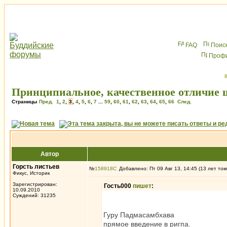
FAQ
Поис
Проф
В
Принципиальное, качественное отличие
Страницы
Пред.
1
,
2
,
3
,
4
,
5
,
6
,
7
...
59
,
60
,
61
,
62
,
63
,
64
,
65
,
66
След.
Автор
Горсть листьев
№
158918
Добавлено: Пт 09 Авг 13, 14:45 (13 лет том
Фикус, Историк
Зарегистрирован:
Гость000
пишет
:
10.09.2010
Суждений: 31235
Гуру Падмасамбхава
прямое введение в ригпа.