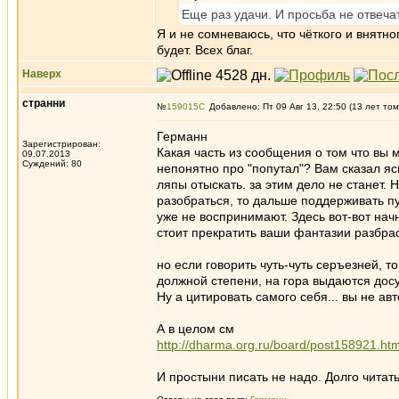
Еще раз удачи. И просьба не отвечат
Я и не сомневаюсь, что чёткого и внятн
будет. Всех благ.
Наверх
странни
№
159015
Добавлено: Пт 09 Авг 13, 22:50 (13 лет том
Германн
Зарегистрирован:
Какая часть из сообщения о том что вы 
09.07.2013
Суждений: 80
непонятно про "попутал"? Вам сказал я
ляпы отыскать. за этим дело не станет. 
разобраться, то дальше поддерживать п
уже не воспринимают. Здесь вот-вот нач
стоит прекратить ваши фантазии разбрас
но если говорить чуть-чуть серъезней, т
должной степени, на гора выдаются до
Ну а цитировать самого себя... вы не ав
А в целом см
http://dharma.org.ru/board/post158921.h
И простыни писать не надо. Долго читат