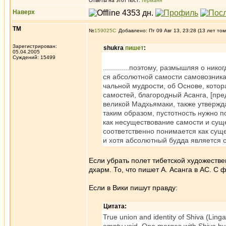
Ответы на этот пост:
Германн
Наверх
ТМ
№
159025
Добавлено: Пт 09 Авг 13, 23:28 (13 лет том
Зарегистрирован:
shukra
пишет
:
05.04.2005
Суждений: 15499
.............поэтому, размышляя о ни
ся абсолютной самости самовозник
чальной мудрости, об Основе, котора
самостей, благородный Асанга, [пре
великой Мадхьямаки, также утвержда
таким образом, пустотность нужно 
как несуществование самости и сущ
соответственно понимается как сущ
и хотя абсолютный будда является 
Если убрать полет тибетской художестве
дхарм. То, что пишет А. Асанга в АС. С
Если в Вики пишут правду:
Цитата:
True union and identity of Shiva (Linga