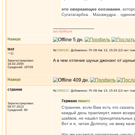
это сверкающее осознание
, котор
Сугатагарбха... Махамудра... одинок
_________________
нео-буддист
Наверх
test
№
158919
Добавлено: Пт 09 Авг 13, 15:20 (13 лет том
一心
А в чем отличие шуньи джонанг от шунь
Зарегистрирован:
18.02.2005
Суждений: 18709
Наверх
странни
№
158921
Добавлено: Пт 09 Авг 13, 15:43 (13 лет том
Германн
пишет
:
Зарегистрирован:
09.07.2013
Странник, если Вам есть что сказать
Суждений: 80
каждый день практикует, имея возз
шайвов, не нашёл принципиальных 
Вот и я, читая Долпопу, не вижу кач
Что же касается оправдания школы 