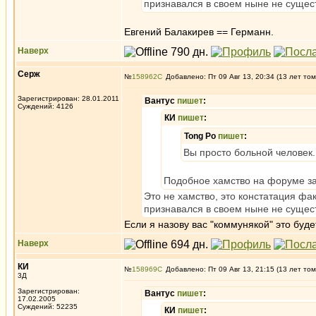
признавался в своем ныне не суще
Евгений Балакирев == Германн.
Наверх
Серж
№
158962
Добавлено: Пт 09 Авг 13, 20:34 (13 лет том
Зарегистрирован: 28.01.2011
Вантус
пишет
:
Суждений: 4126
КИ
пишет
:
Tong Po
пишет
:
Вы просто больной человек.
Подобное хамство на форуме з
Это не хамство, это констатация фак
признавался в своем ныне не суще
Если я назову вас "коммунякой" это буд
Наверх
КИ
№
158969
Добавлено: Пт 09 Авг 13, 21:15 (13 лет том
3Д
Зарегистрирован:
Вантус
пишет
:
17.02.2005
Суждений: 52235
КИ
пишет
: