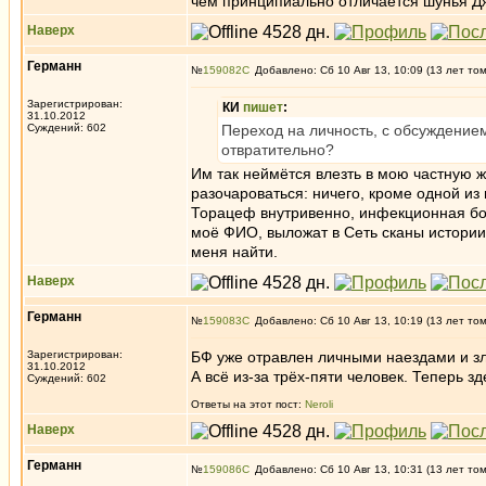
чем принципиально отличается шунья Джо
Наверх
Германн
№
159082
Добавлено: Сб 10 Авг 13, 10:09 (13 лет то
Зарегистрирован:
КИ
пишет
:
31.10.2012
Суждений: 602
Переход на личность, с обсуждением
отвратительно?
Им так неймётся влезть в мою частную ж
разочароваться: ничего, кроме одной из 
Торацеф внутривенно, инфекционная бол
моё ФИО, выложат в Сеть сканы истории
меня найти.
Наверх
Германн
№
159083
Добавлено: Сб 10 Авг 13, 10:19 (13 лет то
Зарегистрирован:
БФ уже отравлен личными наездами и зл
31.10.2012
А всё из-за трёх-пяти человек. Теперь з
Суждений: 602
Ответы на этот пост:
Neroli
Наверх
Германн
№
159086
Добавлено: Сб 10 Авг 13, 10:31 (13 лет то