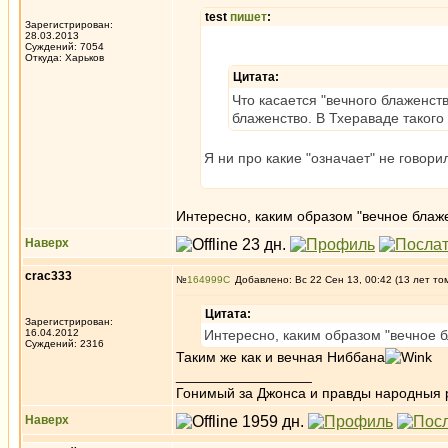
test
пишет
:
Зарегистрирован:
28.03.2013
Суждений: 7054
Откуда: Харьков
Цитата:
Что касается "вечного блаженст
блаженство. В Тхераваде такого 
Я ни про какие "означает" не говори
Интересно, каким образом "вечное блаж
Наверх
crac333
№
164999
Добавлено: Вс 22 Сен 13, 00:42 (13 лет то
Цитата:
Зарегистрирован:
16.04.2012
Интересно, каким образом "вечное 
Суждений: 2316
Таким же как и вечная Ниббана
_________________
Гонимый за Джонса и правды народныя 
Наверх