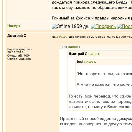
дождаться прихода следующего Будды. П
так к слову...можете не обращать вниман
_________________
Гонимый за Джонса и правды народныя 
Наверх
Дмитрий С
№
165011
Добавлено: Вс 22 Сен 13, 01:40 (13 лет то
test
пишет
:
Зарегистрирован:
28.03.2013
Дмитрий С
пишет
:
Суждений: 7054
Откуда: Харьков
test
пишет
:
"Но говорить о том, что зако
А мне не кажется, что можн
закон
То есть, мой перевод, что
математических текстах перевод
извините, не могу с Вами соглас
Прикольный способ ведения дискусси
выводов на совершенно другую тему 