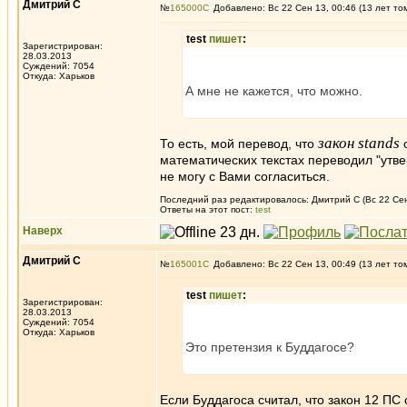
Дмитрий С
№
165000
Добавлено: Вс 22 Сен 13, 00:46 (13 лет то
test
пишет
:
Зарегистрирован:
28.03.2013
Суждений: 7054
Откуда: Харьков
А мне не кажется, что можно.
закон stands
То есть, мой перевод, что
о
математических текстах переводил "утве
не могу с Вами согласиться.
Последний раз редактировалось: Дмитрий С (Вс 22 Сен 
Ответы на этот пост:
test
Наверх
Дмитрий С
№
165001
Добавлено: Вс 22 Сен 13, 00:49 (13 лет то
test
пишет
:
Зарегистрирован:
28.03.2013
Суждений: 7054
Откуда: Харьков
Это претензия к Буддагосе?
Если Буддагоса считал, что закон 12 ПС 