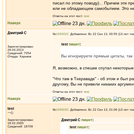
писал по этому поводу)... Причем эти п
или не обладающем самобытием. Это не
Ответы на этот пост:
test
Наверх
Дмитрий С
№
165002
Добавлено: Вс 22 Сен 13, 00:55 (13 лет то
test
пишет
:
Зарегистрирован:
28.03.2013
Суждений: 7054
Вы игнорируете прямые цитаты, так ч
Откуда: Харьков
Я, возможно, в спешке спутал некоторые 
"Что там в Тхераваде" - об этом и был ра
другому, Вы не привели никаких аргумент
Ответы на этот пост:
test
Наверх
test
№
165003
Добавлено: Вс 22 Сен 13, 01:06 (13 лет то
一心
Дмитрий С
пишет
:
Зарегистрирован:
18.02.2005
Суждений: 18709
test
пишет
: