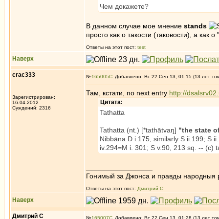
Чем докажете?
В данном случае мое мнение
stands
просто как о такости (таковости), а как 
Ответы на этот пост:
test
Наверх
crac333
№
165005
Добавлено: Вс 22 Сен 13, 01:15 (13 лет то
Там, кстати, по next entry
http://dsalsrv02
Зарегистрирован:
Цитата:
16.04.2012
Суждений: 2316
Tathatta
Tathatta (nt.) [*tathātvaŋ]
"the state o
Nibbāna D i.175, similarly S ii.199; S i
iv.294=M i. 301; S v.90, 213 sq. -- (c) t
_________________
Гонимый за Джонса и правды народныя 
Ответы на этот пост:
Дмитрий С
Наверх
Дмитрий С
№
165007
Добавлено: Вс 22 Сен 13, 01:28 (13 лет то