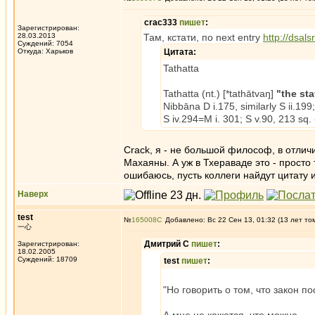
crac333
пишет
:
Зарегистрирован:
28.03.2013
Там, кстати, по next entry
http://dsals
Суждений: 7054
Откуда: Харьков
Цитата:
Tathatta
Tathatta (nt.) [*tathātvaŋ]
"the sta
Nibbāna D i.175, similarly S ii.199;
S iv.294=M i. 301; S v.90, 213 sq. -
Crack, я - не большой философ, в отлич
Махаяны. А уж в Тхераваде это - просто
ошибаюсь, пусть коллеги найдут цитату 
Наверх
test
№
165008
Добавлено: Вс 22 Сен 13, 01:32 (13 лет то
一心
Дмитрий С
пишет
:
Зарегистрирован:
18.02.2005
Суждений: 18709
test
пишет
:
"Но говорить о том, что закон по