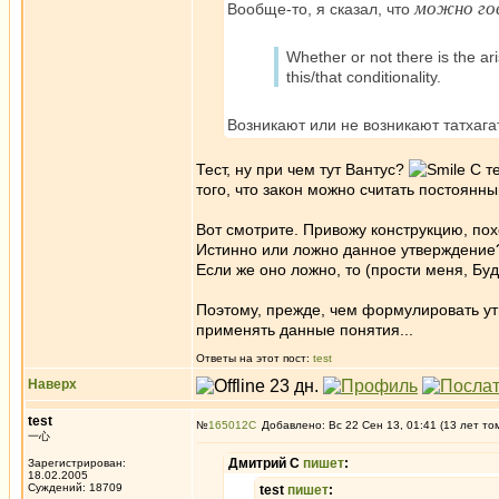
можно гов
Вообще-то, я сказал, что
Whether or not there is the ar
this/that conditionality.
Возникают или не возникают татхага
Тест, ну при чем тут Вантус?
С те
того, что закон можно считать постоянн
Вот смотрите. Привожу конструкцию, по
Истинно или ложно данное утверждение? 
Если же оно ложно, то (прости меня, Буд
Поэтому, прежде, чем формулировать ут
применять данные понятия...
Ответы на этот пост:
test
Наверх
test
№
165012
Добавлено: Вс 22 Сен 13, 01:41 (13 лет то
一心
Дмитрий С
пишет
:
Зарегистрирован:
18.02.2005
Суждений: 18709
test
пишет
: