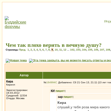
F
Чем так плохо верить в вечную душу?
Страницы
Пред.
1
,
2
,
3
,
4
,
5
,
6
,
7
,
8
,
9
,
10
,
11
,
12
...
102
,
103
,
104
,
105
,
106
,
107
,
108
Автор
Кира
№
164994
Добавлено: Сб 21 Сен 13, 21:11 (13 лет то
Кирилл
Зарегистрирован:
КИ
пишет
:
18.03.2012
Суждений: 11534
зар
пишет
:
Откуда: Москва
Кира
слушай,у тебя роза мира какого