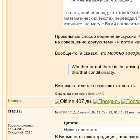
А мне не кажется, что можно.
закон sta
То есть, мой перевод, что
математических текстах переводил "
извините, не могу с Вами согласитьс
Прикольный способ ведения дискуссии. Ч
на совершенно другую тему - и потом ка
можно говори
Вообще-то, я сказал, что
Whether or not there is the arisin
this/that conditionality.
Возникают или не возникают татхагаты -
Ответы на этот пост:
Дмитрий С
Наверх
crac333
№
165010
Добавлено: Вс 22 Сен 13, 01:40 (13 лет то
Цитата:
Зарегистрирован:
16.04.2012
Нужен оригинал.
Суждений: 2316
В Бирме есть такая традиция, типа эзот