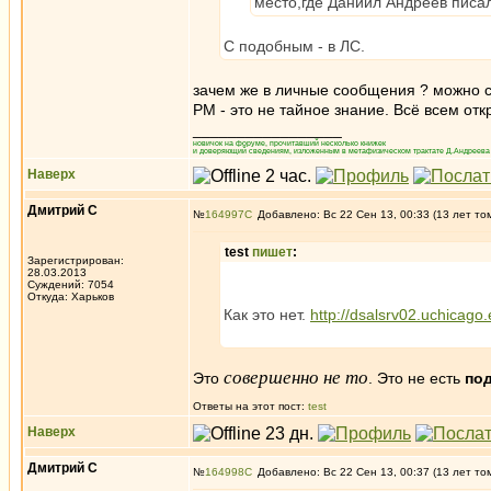
место,где Даниил Андреев писал
С подобным - в ЛС.
зачем же в личные сообщения ? можно с
РМ - это не тайное знание. Всё всем о
_________________
новичок на форуме, прочитавший несколько книжек
и доверяющий сведениям, изложенным в метафизическом трактате Д.Андреева 
Наверх
Дмитрий С
№
164997
Добавлено: Вс 22 Сен 13, 00:33 (13 лет то
test
пишет
:
Зарегистрирован:
28.03.2013
Суждений: 7054
Откуда: Харьков
Как это нет.
http://dsalsrv02.uchicago.
совершенно не то
Это
. Это не есть
по
Ответы на этот пост:
test
Наверх
Дмитрий С
№
164998
Добавлено: Вс 22 Сен 13, 00:37 (13 лет то