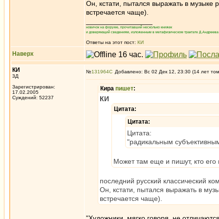
Он, кстати, пытался выражать в музыке
встречается чаще).
_________________
новичок на форуме, прочитавший несколько книжек
и доверяющий сведениям, изложенным в метафизическом трактате Д.Андреева 
Ответы на этот пост:
КИ
Наверх
КИ
№
131964
Добавлено: Вс 02 Дек 12, 23:30 (14 лет то
3Д
Зарегистрирован:
Кира
пишет
:
17.02.2005
Суждений: 52237
КИ
Цитата:
Цитата:
Цитата:
"радикальным субъективны
Может там еще и пишут, кто ег
последний русский классический ко
Он, кстати, пытался выражать в му
встречается чаще).
"Художники, мягко говоря, не отличаютс