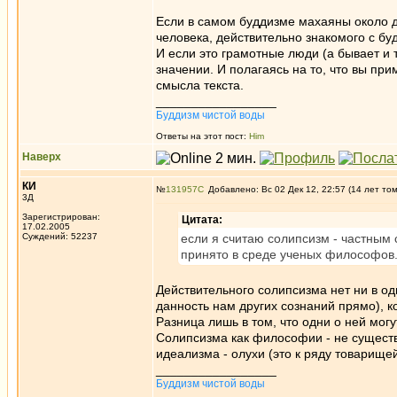
Если в самом буддизме махаяны около де
человека, действительно знакомого с б
И если это грамотные люди (а бывает и 
значении. И полагаясь на то, что вы пр
смысла текста.
_________________
Буддизм чистой воды
Ответы на этот пост:
Him
Наверх
КИ
№
131957
Добавлено: Вс 02 Дек 12, 22:57 (14 лет то
3Д
Зарегистрирован:
Цитата:
17.02.2005
Суждений: 52237
если я считаю солипсизм - частным 
принято в среде ученых философов
Действительного солипсизма нет ни в о
данность нам других сознаний прямо), к
Разница лишь в том, что одни о ней могу
Солипсизма как философии - не существу
идеализма - олухи (это к ряду товарище
_________________
Буддизм чистой воды