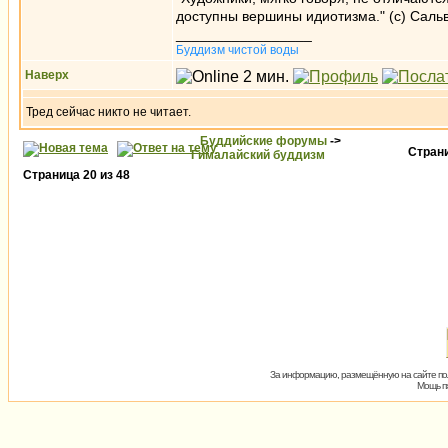
доступны вершины идиотизма." (с) Саль
_________________
Буддизм чистой воды
Наверх
Тред сейчас никто не читает.
Буддийские форумы
->
Стран
Гималайский буддизм
Страница
20
из
48
За информацию, размещённую на сайте пол
Мощь пх