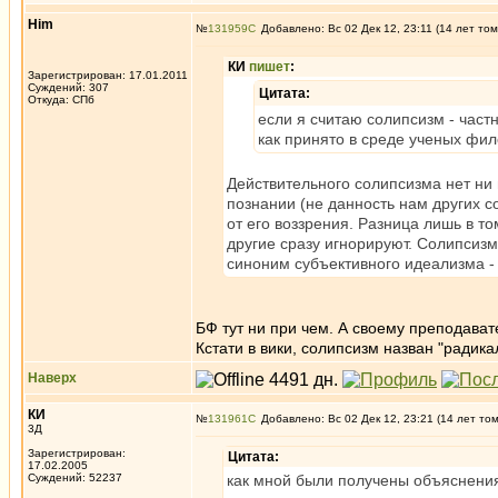
Him
№
131959
Добавлено: Вс 02 Дек 12, 23:11 (14 лет том
КИ
пишет
:
Зарегистрирован: 17.01.2011
Суждений: 307
Цитата:
Откуда: СПб
если я считаю солипсизм - час
как принято в среде ученых фи
Действительного солипсизма нет ни
познании (не данность нам других с
от его воззрения. Разница лишь в то
другие сразу игнорируют. Солипсизм
синоним субъективного идеализма - 
БФ тут ни при чем. А своему преподавате
Кстати в вики, солипсизм назван "радик
Наверх
КИ
№
131961
Добавлено: Вс 02 Дек 12, 23:21 (14 лет то
3Д
Зарегистрирован:
Цитата:
17.02.2005
Суждений: 52237
как мной были получены объяснения 