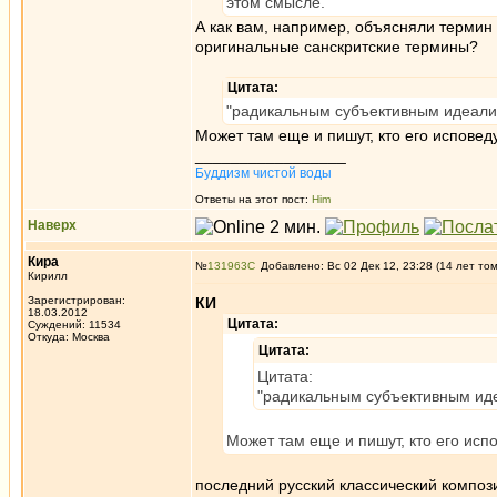
этом смысле.
А как вам, например, объясняли термин 
оригинальные санскритские термины?
Цитата:
"радикальным субъективным идеал
Может там еще и пишут, кто его испове
_________________
Буддизм чистой воды
Ответы на этот пост:
Him
Наверх
Кира
№
131963
Добавлено: Вс 02 Дек 12, 23:28 (14 лет то
Кирилл
Зарегистрирован:
КИ
18.03.2012
Цитата:
Суждений: 11534
Откуда: Москва
Цитата:
Цитата:
"радикальным субъективным ид
Может там еще и пишут, кто его ис
последний русский классический композ