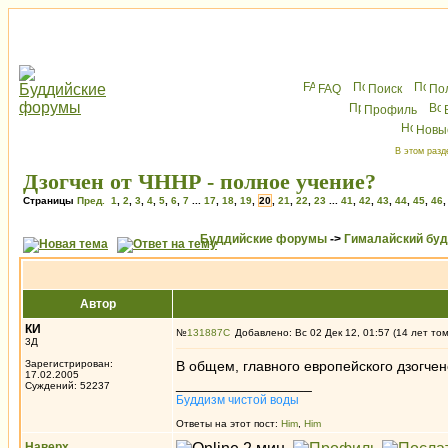
FAQ
Поиск
По
Профиль
Новы
В этом разд
Дзогчен от ЧННР - полное учение?
Страницы
Пред.
1
,
2
,
3
,
4
,
5
,
6
,
7
...
17
,
18
,
19
,
20
,
21
,
22
,
23
...
41
,
42
,
43
,
44
,
45
,
46
Буддийские форумы
->
Гималайский бу
Автор
КИ
№
131887
Добавлено: Вс 02 Дек 12, 01:57 (14 лет то
3Д
Зарегистрирован:
В общем, главного европейского дзогч
17.02.2005
_________________
Суждений: 52237
Буддизм чистой воды
Ответы на этот пост:
Him
,
Him
Наверх