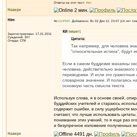
Ответы на этот пост:
Him
Наверх
Him
№
131958
Добавлено: Вс 02 Дек 12, 23:07 (14 лет то
КИ
пишет
:
Зарегистрирован: 17.01.2011
Суждений: 307
Цитата:
Откуда: СПб
Так например, для человека зн
"относительная истина", будут 
Если в самом буддизме махаяны окол
человека, действительно знакомого
переводчики. И если это грамотные 
словарном значении. И полагаясь на
основную часть смысла текста.
Используя слова, я в основе своей, опи
буддийских учителей и стараюсь использо
содержит ошибки, в силу ущербности мо
считают, что лучше использовать цитаты.
понимание этих учений, то я еще раз ого
и безупречное изложение полученных м
Наверх