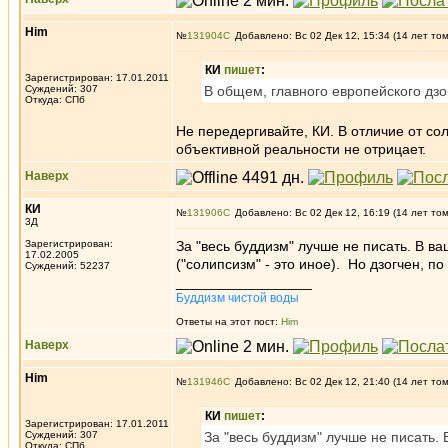
Him
№
131904
Добавлено: Вс 02 Дек 12, 15:34 (14 лет то
КИ
пишет
:
Зарегистрирован: 17.01.2011
Суждений: 307
В общем, главного европейского дз
Откуда: СПб
Не передергивайте, КИ. В отличие от сол
объективной реальности не отрицает.
Наверх
КИ
№
131906
Добавлено: Вс 02 Дек 12, 16:19 (14 лет то
3Д
Зарегистрирован:
За "весь буддизм" лучше не писать. В 
17.02.2005
("солипсизм" - это иное). Но дзогчен, 
Суждений: 52237
_________________
Буддизм чистой воды
Ответы на этот пост:
Him
Наверх
Him
№
131946
Добавлено: Вс 02 Дек 12, 21:40 (14 лет то
КИ
пишет
:
Зарегистрирован: 17.01.2011
Суждений: 307
За "весь буддизм" лучше не писать
Откуда: СПб