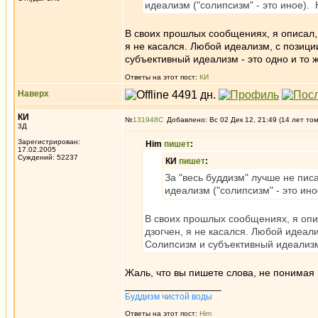
идеализм ("солипсизм" - это иное).
В своих прошлых сообщениях, я описал,
я не касался. Любой идеализм, с позици
субъективный идеализм - это одно и то ж
Ответы на этот пост:
КИ
Наверх
КИ
№
131948
Добавлено: Вс 02 Дек 12, 21:49 (14 лет то
3Д
Зарегистрирован:
Him
пишет
:
17.02.2005
Суждений: 52237
КИ
пишет
:
За "весь буддизм" лучше не пи
идеализм ("солипсизм" - это ин
В своих прошлых сообщениях, я опи
дзогчен, я не касался. Любой идеали
Солипсизм и субъективный идеализм 
Жаль, что вы пишете слова, не понимая
_________________
Буддизм чистой воды
Ответы на этот пост:
Him