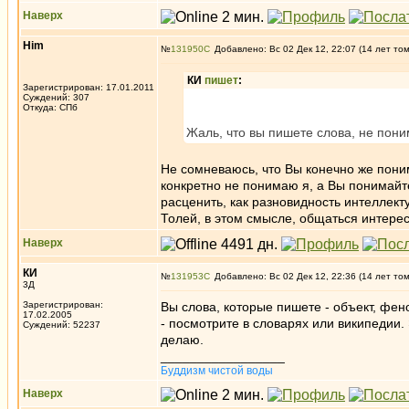
Наверх
Him
№
131950
Добавлено: Вс 02 Дек 12, 22:07 (14 лет то
КИ
пишет
:
Зарегистрирован: 17.01.2011
Суждений: 307
Откуда: СПб
Жаль, что вы пишете слова, не пони
Не сомневаюсь, что Вы конечно же поним
конкретно не понимаю я, а Вы понимай
расценить, как разновидность интеллекту
Толей, в этом смысле, общаться интерес
Наверх
КИ
№
131953
Добавлено: Вс 02 Дек 12, 22:36 (14 лет то
3Д
Зарегистрирован:
Вы слова, которые пишете - объект, фено
17.02.2005
- посмотрите в словарях или википедии. 
Суждений: 52237
делаю.
_________________
Буддизм чистой воды
Наверх