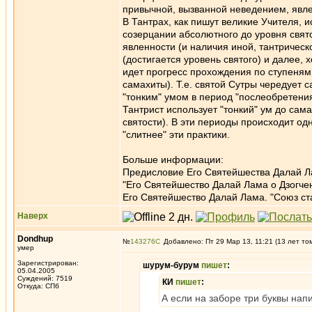
привычной, вызванной неведением, явле
В Тантрах, как пишут великие Учителя, и
созерцании абсолютного до уровня свят
явленности (и наличия иной, тантрическ
(достигается уровень святого) и далее, 
идет прогресс прохождения по ступеням с
самахиты). Т.е. святой Сутры чередует с
"тонким" умом в период "послеобретения
Тантрист использует "тонкий" ум до сам
святости). В эти периоды происходит о
"слитнее" эти практики.
Больше информации:
Предисловие Его Святейшества Далай Л
"Его Святейшество Далай Лама о Дзогче
Его Святейшество Далай Лама. "Союз ст
Наверх
Dondhup
№
143276
Добавлено: Пт 29 Мар 13, 11:21 (13 лет то
умер
Зарегистрирован:
шурум-бурум
пишет
:
05.04.2005
Суждений: 7519
КИ
пишет
:
Откуда: СПб
А если на заборе три буквы нап