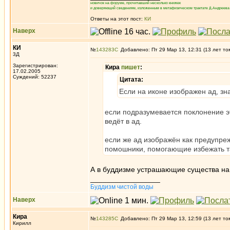
новичок на форуме, прочитавший несколько книжек
и доверяющий сведениям, изложенным в метафизическом трактате Д.Андреева 
Ответы на этот пост:
КИ
Наверх
КИ
№
143283
Добавлено: Пт 29 Мар 13, 12:31 (13 лет то
3Д
Зарегистрирован:
Кира
пишет
:
17.02.2005
Суждений: 52237
Цитата:
Если на иконе изображен ад, зна
если подразумевается поклонение эт
ведёт в ад.
если же ад изображён как предупре
помошники, помогающие избежать так
А в буддизме устрашающие существа на
_________________
Буддизм чистой воды
Наверх
Кира
№
143285
Добавлено: Пт 29 Мар 13, 12:59 (13 лет то
Кирилл