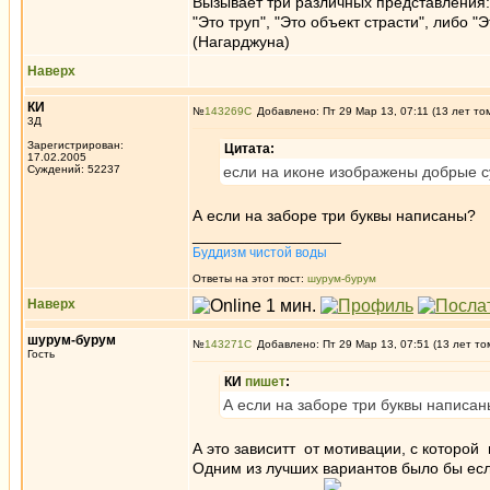
Вызывает три различных представления:
"Это труп", "Это объект страсти", либо "
(Нагарджуна)
Наверх
КИ
№
143269
Добавлено: Пт 29 Мар 13, 07:11 (13 лет то
3Д
Зарегистрирован:
Цитата:
17.02.2005
Суждений: 52237
если на иконе изображены добрые суще
А если на заборе три буквы написаны?
_________________
Буддизм чистой воды
Ответы на этот пост:
шурум-бурум
Наверх
шурум-бурум
№
143271
Добавлено: Пт 29 Мар 13, 07:51 (13 лет то
Гость
КИ
пишет
:
А если на заборе три буквы написа
А это зависитт от мотивации, с которой
Одним из лучших вариантов было бы есл