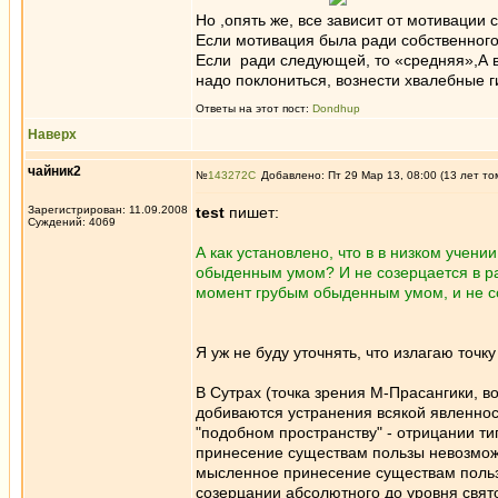
Но ,опять же, все зависит от мотивации
Если мотивация была ради собственного 
Если ради следующей, то «средняя»,А во
надо поклониться, вознести хвалебные
Ответы на этот пост:
Dondhup
Наверх
чайник2
№
143272
Добавлено: Пт 29 Мар 13, 08:00 (13 лет то
Зарегистрирован: 11.09.2008
test
пишет:
Суждений: 4069
А как установлено, что в в низком учени
обыденным умом? И не созерцается в ра
момент грубым обыденным умом, и не с
Я уж не буду уточнять, что излагаю точк
В Сутрах (точка зрения М-Прасангики, в
добиваются устранения всякой явленност
"подобном пространству" - отрицании ти
принесение существам пользы невозможн
мысленное принесение существам пользы
созерцании абсолютного до уровня свято