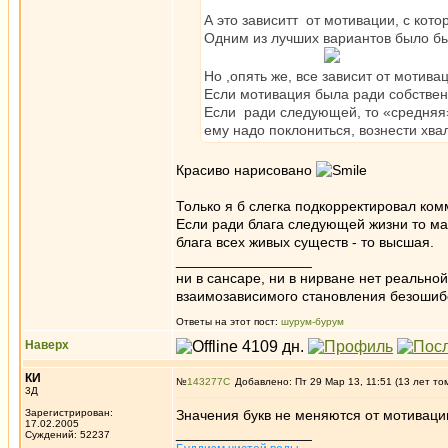
А это зависитт от мотивации, с кот
Одним из лучших вариантов было бы
Но ,опять же, все зависит от мотив
Если мотивация была ради собственн
Если ради следующей, то «средняя»,
ему надо поклониться, вознести х
Красиво нарисовано
Только я б слегка подкорректировал ком
Если ради блага следующей жизни то ма
блага всех живых существ - то высшая.
_________________
ни в сансаре, ни в нирване нет реально
взаимозависимого становления безоши
Ответы на этот пост:
шурум-бурум
Наверх
КИ
№
143277
Добавлено: Пт 29 Мар 13, 11:51 (13 лет то
3Д
Зарегистрирован:
Значения букв не меняются от мотиваци
17.02.2005
_________________
Суждений: 52237