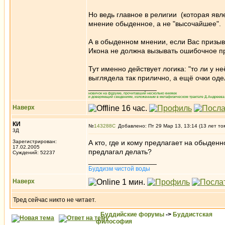
Но ведь главное в религии (которая явл
мнение обыденное, а не "высочайшее".
А в обыденном мнении, если Вас призыв
Икона не должна вызывать ошибочное пр
Тут именно действует логика: "то ли у не
выглядела так прилично, а ещё очки одел
_________________
новичок на форуме, прочитавший несколько книжек
и доверяющий сведениям, изложенным в метафизическом трактате Д.Андреева 
Наверх
КИ
№
143288
Добавлено: Пт 29 Мар 13, 13:14 (13 лет то
3Д
Зарегистрирован:
А кто, где и кому предлагает на обыден
17.02.2005
предлагал делать?
Суждений: 52237
_________________
Буддизм чистой воды
Наверх
Тред сейчас никто не читает.
Буддийские форумы
->
Буддистская
философия