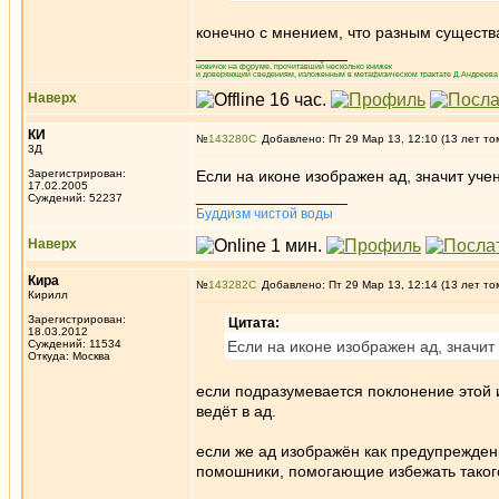
конечно с мнением, что разным существа
_________________
новичок на форуме, прочитавший несколько книжек
и доверяющий сведениям, изложенным в метафизическом трактате Д.Андреева 
Наверх
КИ
№
143280
Добавлено: Пт 29 Мар 13, 12:10 (13 лет то
3Д
Зарегистрирован:
Если на иконе изображен ад, значит учен
17.02.2005
_________________
Суждений: 52237
Буддизм чистой воды
Наверх
Кира
№
143282
Добавлено: Пт 29 Мар 13, 12:14 (13 лет то
Кирилл
Зарегистрирован:
Цитата:
18.03.2012
Суждений: 11534
Если на иконе изображен ад, значит 
Откуда: Москва
если подразумевается поклонение этой и
ведёт в ад.
если же ад изображён как предупрежден
помошники, помогающие избежать такого
_________________