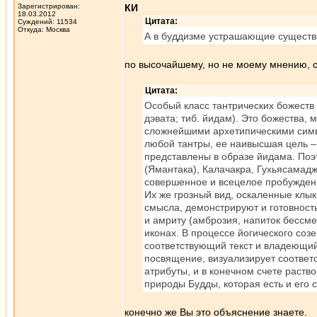
Зарегистрирован:
КИ
18.03.2012
Цитата:
Суждений: 11534
Откуда: Москва
А в буддизме устрашающие существ
по высочайшему, но не моему мнению, о
Цитата:
Особый класс тантрических божеств
дэвата; тиб. йидам). Это божества,
сложнейшими архетипическими симв
любой тантры, ее наивысшая цель –
представлены в образе йидама. Поэ
(Ямантака), Калачакра, Гухьясамад
совершенное и всецелое пробуждени
Их же грозный вид, оскаленные клы
смысла, демонстрируют и готовность
и амриту (амброзия, напиток бессм
иконах. В процессе йогического соз
соответствующий текст и владеющи
посвящение, визуализирует соответс
атрибуты, и в конечном счете раств
природы Будды, которая есть и его 
конечно же Вы это объяснение знаете.