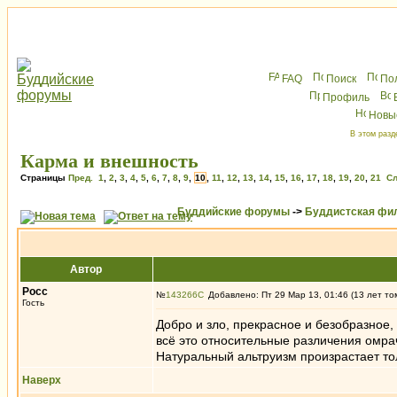
FAQ
Поиск
По
Профиль
Новы
В этом разд
Карма и внешность
Страницы
Пред.
1
,
2
,
3
,
4
,
5
,
6
,
7
,
8
,
9
,
10
,
11
,
12
,
13
,
14
,
15
,
16
,
17
,
18
,
19
,
20
,
21
Сл
Буддийские форумы
->
Буддистская фи
Автор
Росс
№
143266
Добавлено: Пт 29 Мар 13, 01:46 (13 лет то
Гость
Добро и зло, прекрасное и безобразное, 
всё это относительные различения омрач
Натуральный альтруизм произрастает то
Наверх