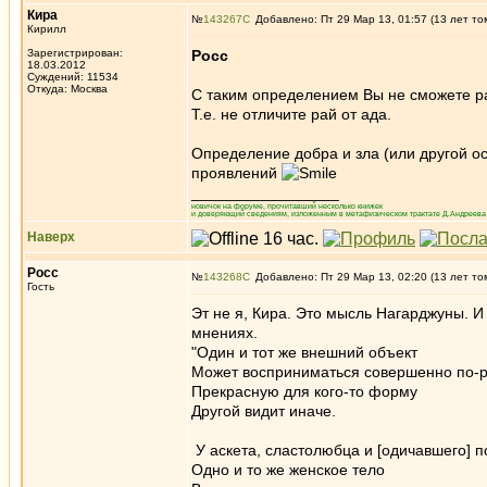
Кира
№
143267
Добавлено: Пт 29 Мар 13, 01:57 (13 лет то
Кирилл
Зарегистрирован:
Росс
18.03.2012
Суждений: 11534
Откуда: Москва
С таким определением Вы не сможете ра
Т.е. не отличите рай от ада.
Определение добра и зла (или другой 
проявлений
_________________
новичок на форуме, прочитавший несколько книжек
и доверяющий сведениям, изложенным в метафизическом трактате Д.Андреева 
Наверх
Росс
№
143268
Добавлено: Пт 29 Мар 13, 02:20 (13 лет то
Гость
Эт не я, Кира. Это мысль Нагарджуны. И
мнениях.
"Один и тот же внешний объект
Может восприниматься совершенно по-р
Прекрасную для кого-то форму
Другой видит иначе.
У аскета, сластолюбца и [одичавшего] п
Одно и то же женское тело