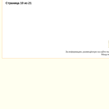
Страница
10
из
21
За информацию, размещённую на сайте пол
Мощь пх