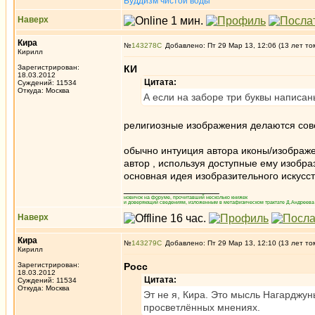
Буддизм чистой воды
Наверх
Кира
№
143278
Добавлено: Пт 29 Мар 13, 12:06 (13 лет то
Кирилл
Зарегистрирован:
КИ
18.03.2012
Цитата:
Суждений: 11534
Откуда: Москва
А если на заборе три буквы написа
религиозные изображения делаются сов
обычно интуиция автора иконы/изображе
автор , используя доступные ему изобра
основная идея изобразительного искусств
_________________
новичок на форуме, прочитавший несколько книжек
и доверяющий сведениям, изложенным в метафизическом трактате Д.Андреева 
Наверх
Кира
№
143279
Добавлено: Пт 29 Мар 13, 12:10 (13 лет то
Кирилл
Зарегистрирован:
Росс
18.03.2012
Цитата:
Суждений: 11534
Откуда: Москва
Эт не я, Кира. Это мысль Нагарджуны
просветлённых мнениях.