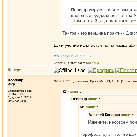
Перефразирую - то, что вам каж
народный буддизм или тантра (ч
- точно такой же, почти такая ж
Тантра - это вершина практики Дхар
Если учение излагается не на языке абхи
_________________
Буддизм чистой воды
Ответы на этот пост:
Dondhup
Наверх
Dondhup
№
143112
Добавлено: Ср 27 Мар 13, 00:46 (13 лет то
умер
Зарегистрирован:
КИ
пишет
:
05.04.2005
Суждений: 7519
Dondhup
пишет
:
Откуда: СПб
КИ
пишет
:
Алексей Каверин
пишет
:
Извените, несовсем по
Перефразирую - то, что вам