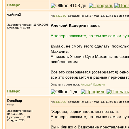
Наверх
чайник2
№
143128
Добавлено: Ср 27 Мар 13, 11:43 (13 лет то
Зарегистрирован: 11.09.2008
Алексей Каверин
пишет:
Суждений: 4069
А теперь покажите, по тем же самым пун
Думаю, не смогу этого сделать, посколь
Махаяны.
А низость Учения Сутр Махаяны по сра
особенностям.
Всё это совершается (созерцается) одн
всё это созерцается в разные периоды 
Ответы на этот пост:
Алексей Каверин
Наверх
Dondhup
№
143129
Добавлено: Ср 27 Мар 13, 11:50 (13 лет то
умер
Зарегистрирован:
"Хорошо, вершинность мы познали.
05.04.2005
А теперь покажите, по тем же самым пун
Суждений: 7519
Откуда: СПб
"
Вы и близко о Ваджряане преставления н