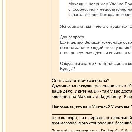
Махаяны, например Учение Пра
способностей и недостаточно на
излагал Учение Ваджраяны еще 
Ясно, значит вы ничего о практике т
Два вопроса.
Если целью Великой колеснице освоб
непониманием людей этого учения? 
оно проверяемо сдесь и сейчас, и чт
Откуда вы знаете что Величайшая к
Будды?
Опять сектантские завороты?
Дружище мне скучно разговаривать в 100
ваше дело. Идите на БФ- там у вас дос
клевещет на Махаяну и Ваджраяну. К че
Напомните, кто ваш Учитель? У кого вы
_________________
ни в сансаре, ни в нирване нет реально
взаимозависимого становления безоши
Последний раз редактировалось: Dondhup (Ср 27 Мар 13