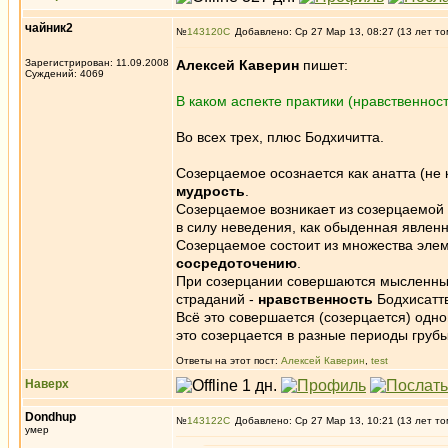
чайник2
№
143120
Добавлено: Ср 27 Мар 13, 08:27 (13 лет то
Зарегистрирован: 11.09.2008
Алексей Каверин
пишет:
Суждений: 4069
В каком аспекте практики (нравственнос
Во всех трех, плюс Бодхичитта.
Созерцаемое осознается как анатта (не к
мудрость
.
Созерцаемое возникает из созерцаемой п
в силу неведения, как обыденная явленн
Созерцаемое состоит из множества элеме
сосредоточению
.
При созерцании совершаются мысленные
страданий -
нравственность
Бодхисатт
Всё это совершается (созерцается) одно
это созерцается в разные периоды груб
Ответы на этот пост:
Алексей Каверин
,
test
Наверх
Dondhup
№
143122
Добавлено: Ср 27 Мар 13, 10:21 (13 лет то
умер