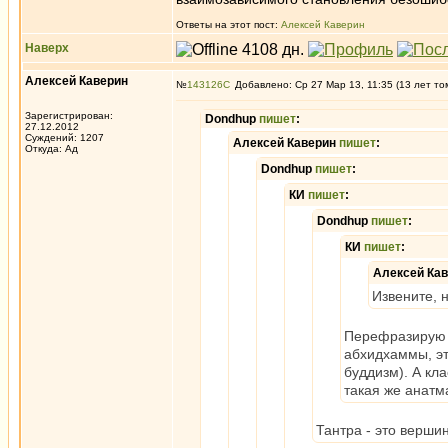
Ответы на этот пост:
Алексей Каверин
Наверх
Алексей Каверин
№
143126
Добавлено: Ср 27 Мар 13, 11:35 (13 лет то
Зарегистрирован:
Dondhup
пишет
:
27.12.2012
Суждений: 1207
Алексей Каверин
пишет
:
Откуда: Ад
Dondhup
пишет
:
КИ
пишет
:
Dondhup
пишет
:
КИ
пишет
:
Алексей Ка
Извените, 
Перефразирую -
абхидхаммы, эт
буддизм). А кл
такая же анатма
Тантра - это верши