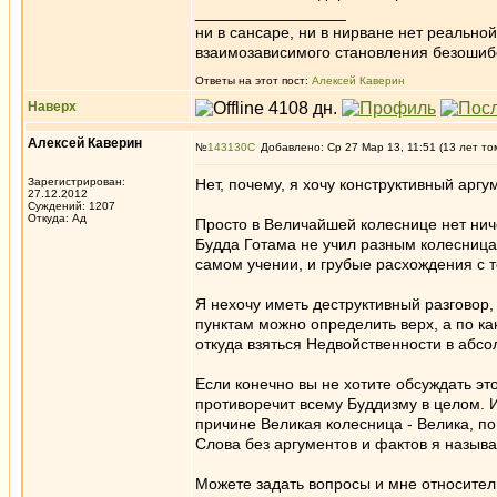
_________________
ни в сансаре, ни в нирване нет реально
взаимозависимого становления безоши
Ответы на этот пост:
Алексей Каверин
Наверх
Алексей Каверин
№
143130
Добавлено: Ср 27 Мар 13, 11:51 (13 лет то
Зарегистрирован:
Нет, почему, я хочу конструктивный арг
27.12.2012
Суждений: 1207
Откуда: Ад
Просто в Величайшей колеснице нет нич
Будда Готама не учил разным колесницам
самом учении, и грубые расхождения с т
Я нехочу иметь деструктивный разговор,
пунктам можно определить верх, а по ка
откуда взяться Недвойственности в абс
Если конечно вы не хотите обсуждать этот
противоречит всему Буддизму в целом. И
причине Великая колесница - Велика, по
Слова без аргументов и фактов я назыв
Можете задать вопросы и мне относитель