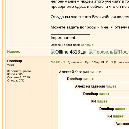
непониманием людей этого учения? в то
проверяемо сдесь и сейчас, и что он не 
Откуда вы знаете что Величайшая колес
Можете задать вопросы и мне. Я отвечу 
_________________
Impermanent...
Ответы на этот пост:
Dondhup
Наверх
Dondhup
№
143127
Добавлено: Ср 27 Мар 13, 11:39 (13 лет то
умер
Зарегистрирован:
Алексей Каверин
пишет
:
05.04.2005
Суждений: 7519
Dondhup
пишет
:
Откуда: СПб
Алексей Каверин
пишет
:
Dondhup
пишет
:
КИ
пишет
:
Dondhup
пишет
:
КИ
пишет
:
Алексе