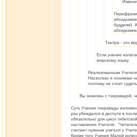
Извени
Перефразир
абхидхаммы
буддизм). А
абхидхамма
Тантра - это в
Если учение излага
мирскому языку.
Реализованным Учителя
Насколько я понимаю ни
поэтому не стоит судить
Вы знакомы с тхеравадой, ч
Суть Учения тхеравады изложен
раз убеждался в диспуте в пос
обязательно для школ тибетской
наставления Учителя. "Читатель
считают нужным учиться у Учите
Кроме того Учения Малой колес