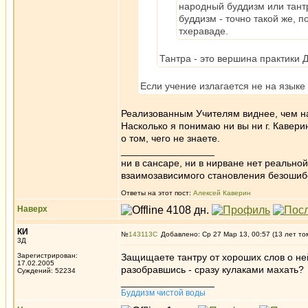
народный буддизм или тантр
буддизм - точно такой же, п
тхераваде.
Тантра - это вершина практики 
Если учение излагается не на языке 
Реализованным Учителям виднее, чем н
Насколько я понимаю ни вы ни г. Кавери
о том, чего не знаете.
_________________
ни в сансаре, ни в нирване нет реально
взаимозависимого становления безоши
Ответы на этот пост:
Алексей Каверин
Наверх
КИ
№
143113
Добавлено: Ср 27 Мар 13, 00:57 (13 лет то
3Д
Зарегистрирован:
Защищаете тантру от хороших слов о ней
17.02.2005
разобравшись - сразу кулаками махать?
Суждений: 52234
_________________
Буддизм чистой воды