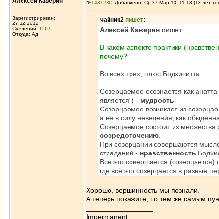
Алексей Каверин
№
143123
Добавлено: Ср 27 Мар 13, 11:18 (13 лет то
Зарегистрирован:
чайник2
пишет
:
27.12.2012
Суждений: 1207
Алексей Каверин
пишет:
Откуда: Ад
В каком аспекте практики (нравстве
почему?
Во всех трех, плюс Бодхичитта.
Созерцаемое осознается как анатта (
является") -
мудрость
.
Созерцаемое возникает из созерцаем
а не в силу неведения, как обыденн
Созерцаемое состоит из множества э
сосредоточению
.
При созерцании совершаются мысле
страданий -
нравственность
Бодхи
Всё это совершается (созерцается) 
где всё это созерцается в разные 
Хорошо, вершинность мы познали.
А теперь покажите, по тем же самым пун
_________________
Impermanent...