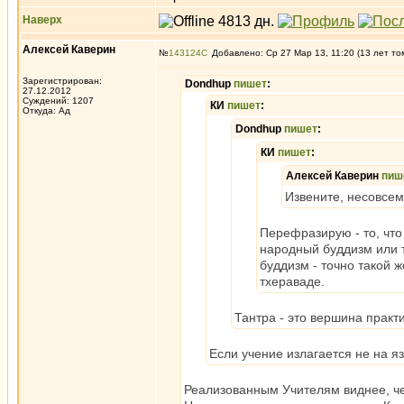
Наверх
Алексей Каверин
№
143124
Добавлено: Ср 27 Мар 13, 11:20 (13 лет то
Зарегистрирован:
Dondhup
пишет
:
27.12.2012
Суждений: 1207
КИ
пишет
:
Откуда: Ад
Dondhup
пишет
:
КИ
пишет
:
Алексей Каверин
пиш
Извените, несовсе
Перефразирую - то, что
народный буддизм или т
буддизм - точно такой ж
тхераваде.
Тантра - это вершина практ
Если учение излагается не на я
Реализованным Учителям виднее, ч