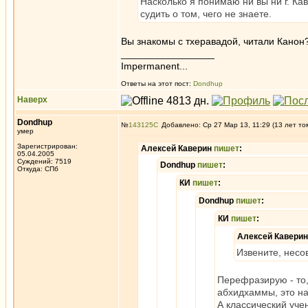
Насколько я понимаю ни вы ни г. Ка
судить о том, чего не знаете.
Вы знакомы с тхеравадой, читали Канон?
_________________
Impermanent...
Ответы на этот пост:
Dondhup
Наверх
Dondhup
№
143125
Добавлено: Ср 27 Мар 13, 11:29 (13 лет то
умер
Зарегистрирован:
Алексей Каверин
пишет
:
05.04.2005
Суждений: 7519
Dondhup
пишет
:
Откуда: СПб
КИ
пишет
:
Dondhup
пишет
:
КИ
пишет
:
Алексей Кавери
Извените, несо
Перефразирую - то,
абхидхаммы, это на
А классический уче