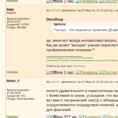
Наверх
Кира
№
143114
Добавлено: Ср 27 Мар 13, 01:12 (13 лет то
Кирилл
Зарегистрирован:
Dondhup
18.03.2012
Цитата:
Суждений: 11534
Откуда: Москва
Тантра - это вершина практики Дха
да, меня вот всегда интересовал вопрос,
Как же может "высшее" учение переплета
профаническом сознании ?
_________________
новичок на форуме, прочитавший несколько книжек
и доверяющий сведениям, изложенным в метафизическом трактате Д.Андреева 
Ответы на этот пост:
Dondhup
Наверх
Nekto_V
№
143118
Добавлено: Ср 27 Мар 13, 07:22 (13 лет то
Зарегистрирован:
ничего удивительного в переплетении как
27.08.2010
с божествами в союзе, услышали, что пр
Суждений: 651
Откуда: Екатеринбург
вот вам и тантрический секс))) с абхидх
осуществляются посредством понятий, м
для фантазий..
Наверх