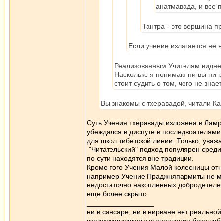
анатмавада, и все п
Тантра - это вершина п
Если учение излагается не 
Реализованным Учителям видне
Насколько я понимаю ни вы ни г
стоит судить о том, чего не знае
Вы знакомы с тхеравадой, читали Ка
Суть Учения тхеравады изложена в Ламр
убеждался в диспуте в последвоателями
для школ тибетской линии. Только, уваж
"Читательский" подход популярен среди
по сути находятся вне традиции.
Кроме того Учения Малой колесницы отн
например Учение Праджняпармиты не мо
недостаточно накопленных добродетелей
еще более скрыто.
_________________
ни в сансаре, ни в нирване нет реально
взаимозависимого становления безоши