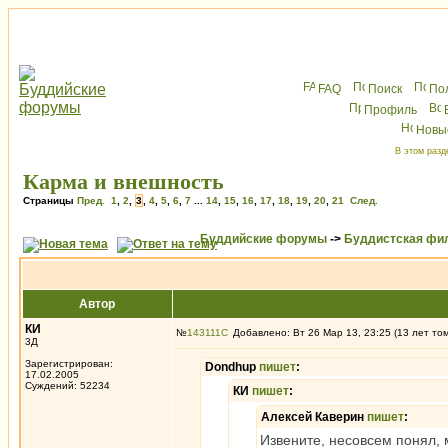
FAQ
Поиск
По
Профиль
Новы
В этом разд
Карма и внешность
Страницы
Пред.
1
,
2
,
3
,
4
,
5
,
6
,
7
...
14
,
15
,
16
,
17
,
18
,
19
,
20
,
21
След.
Буддийские форумы
->
Буддистская фи
Автор
КИ
№
143111
Добавлено: Вт 26 Мар 13, 23:25 (13 лет то
3Д
Зарегистрирован:
Dondhup
пишет
:
17.02.2005
Суждений: 52234
КИ
пишет
:
Алексей Каверин
пишет
:
Извените, несовсем понял,