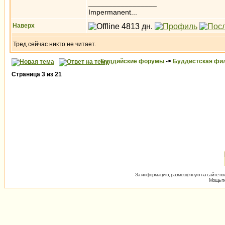
_________________
Impermanent...
Наверх
Тред сейчас никто не читает.
Буддийские форумы
->
Буддистская фи
Страница
3
из
21
За информацию, размещённую на сайте пол
Мощь пх