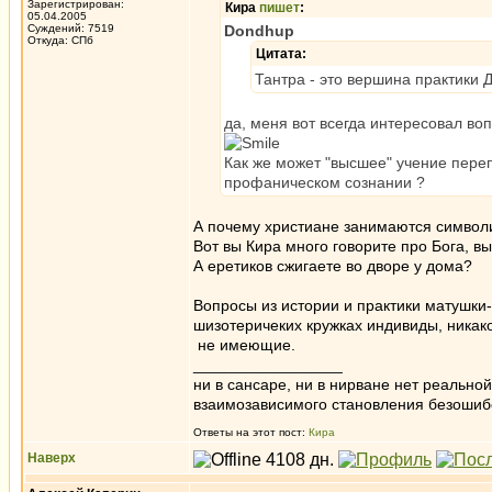
Зарегистрирован:
Кира
пишет
:
05.04.2005
Суждений: 7519
Dondhup
Откуда: СПб
Цитата:
Тантра - это вершина практики
да, меня вот всегда интересовал вопр
Как же может "высшее" учение переп
профаническом сознании ?
А почему христиане занимаются символи
Вот вы Кира много говорите про Бога, 
А еретиков сжигаете во дворе у дома?
Вопросы из истории и практики матушки-
шизотеричеких кружках индивиды, никак
не имеющие.
_________________
ни в сансаре, ни в нирване нет реально
взаимозависимого становления безоши
Ответы на этот пост:
Кира
Наверх