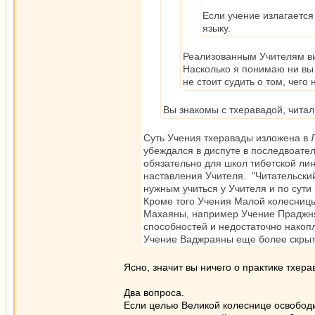
Если учение излагается
языку.
Реализованным Учителям ви
Насколько я понимаю ни вы 
не стоит судить о том, чего 
Вы знакомы с тхеравадой, читал
Суть Учения тхеравады изложена в 
убеждался в диспуте в последвоате
обязательно для школ тибетской лин
наставления Учителя. "Читательски
нужным учиться у Учителя и по сути
Кроме того Учения Малой колесницы
Махаяны, например Учение Праджня
способностей и недостаточно накопл
Учение Ваджраяны еще более скрыт
Ясно, значит вы ничего о практике тхера
Два вопроса.
Если целью Великой колеснице освободит