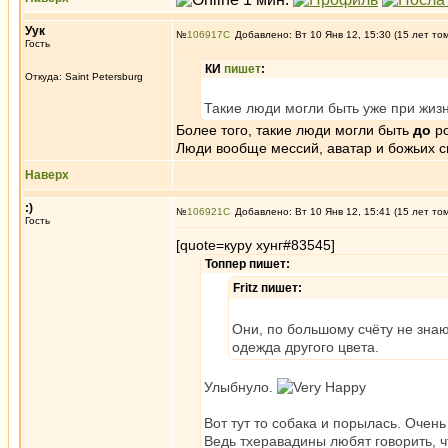
Уук
№
106917
Добавлено: Вт 10 Янв 12, 15:30 (15 лет то
Гость
КИ
пишет
:
Откуда: Saint Petersburg
Такие люди могли быть уже при жизн
Более того, такие люди могли быть
до
ро
Люди вообще мессий, аватар и божьих с
Наверх
:)
№
106921
Добавлено: Вт 10 Янв 12, 15:41 (15 лет то
Гость
[quote=куру хунг#83545]
Топпер пишет:
Fritz пишет:
Они, по большому счёту не знаю
одежда другого цвета.
Улыбнуло.
Вот тут то собака и порылась. Очень
Ведь тхеравадины любят говорить, 