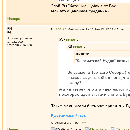
Злой Вы "батенька", уйду я от Вас.
Или это оценочное суждение?
Наверх
КИ
№
106916
Добавлено: Вт 10 Янв 12, 15:27 (15 лет то
3Д
Зарегистрирован:
Уук
пишет
:
17.02.2005
Суждений: 52226
КИ
пишет
:
Цитата:
"Космический Будда" возник
Во времена Третьего Собора (то
развилась до такой степени, чт
школу?
А я не уверен, что эта идея на тот 
некоторые адепты стали считать Бу
Такие люди могли быть уже при жизни Бу
_________________
Буддизм чистой воды
Ответы на этот пост:
Уук
Наверх