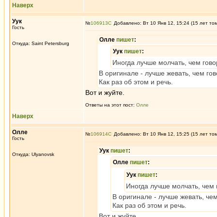
Наверх
Уук
№
106913
Добавлено: Вт 10 Янв 12, 15:24 (15 лет то
Гость
Олле
пишет
:
Откуда: Saint Petersburg
Уук
пишет
:
Иногда лучше молчать, чем гово
В оригинале - лучше жевать, чем гов
Как раз об этом и речь.
Вот и жуйте.
Ответы на этот пост:
Олле
Наверх
Олле
№
106914
Добавлено: Вт 10 Янв 12, 15:25 (15 лет то
Гость
Уук
пишет
:
Откуда: Ulyanovsk
Олле
пишет
:
Уук
пишет
:
Иногда лучше молчать, чем 
В оригинале - лучше жевать, чем
Как раз об этом и речь.
Вот и жуйте.