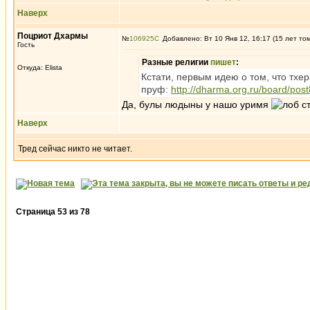
Наверх
Поцриот Дхармы
№
106925
Добавлено: Вт 10 Янв 12, 16:17 (15 лет то
Гость
Разные религии
пишет
:
Откуда: Elista
Кстати, первым идею о том, что тх
пруф:
http://dharma.org.ru/board/po
Да, булы людыны у нашо уримя
Наверх
Тред сейчас никто не читает.
Страница
53
из
78