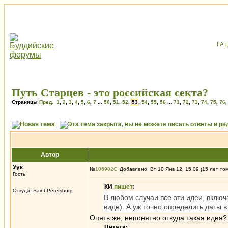
Путь Старцев - это российская секта?
Страницы
Пред.
1
,
2
,
3
,
4
,
5
,
6
,
7
...
50
,
51
,
52
,
53
,
54
,
55
,
56
...
71
,
72
,
73
,
74
,
75
,
76
Автор
Уук
№
106902
Добавлено: Вт 10 Янв 12, 15:09 (15 лет то
Гость
КИ
пишет
:
Откуда: Saint Petersburg
В любом случаи все эти идеи, вклю
виде). А уж точно определить даты в
Опять же, непонятно откуда такая идея?
Цитата: