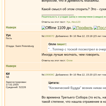
вопросом, что и древность Махаяны.
Какой смысл об этом спорить? Это - сух
_________________
Решительность и усердие (шила) в невозмутимом (самадхи) ис
Ответы на этот пост:
Уук
,
Alex123
Наверх
Уук
№
106907
Добавлено: Вт 10 Янв 12, 15:18 (15 лет то
Гость
Олле
пишет
:
Откуда: Saint Petersburg
"...Топпер с тоской посмотрел в оче
Иногда лучше молчать, чем говорить.
Ответы на этот пост:
Олле
Наверх
КИ
№
106908
Добавлено: Вт 10 Янв 12, 15:20 (15 лет то
3Д
Зарегистрирован:
Цитата:
17.02.2005
Суждений: 52226
"Космический Будда" возник никак н
Во времена Третьего Собора (то есть, н
такой степени, что нашла отражение в н
_________________