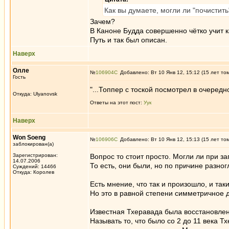
Как вы думаете, могли ли "почистит
Зачем?
В Каноне Будда совершенно чётко учит 
Путь и так был описан.
Наверх
Олле
№
106904
Добавлено: Вт 10 Янв 12, 15:12 (15 лет то
Гость
"...Топпер с тоской посмотрел в очередн
Откуда: Ulyanovsk
Ответы на этот пост:
Уук
Наверх
Won Soeng
№
106906
Добавлено: Вт 10 Янв 12, 15:13 (15 лет то
заблокирован(а)
Зарегистрирован:
Вопрос то стоит просто. Могли ли при з
14.07.2006
То есть, они были, но по причине разн
Суждений: 14466
Откуда: Королев
Есть мнение, что так и произошло, и так
Но это в равной степени симметричное д
Известная Тхеравада была восстановлен
Называть то, что было со 2 до 11 века