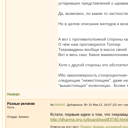
устаревших представлений о шравака
Да, возможно, по каким то частност
Но в целом описание методов и возз
А вот с противоположной стороны к
О чём нам проговорился Топпер.
Тхеравадины вообще в массе своей 
Вот и весь сказ. Какое взаимопоним
Хотя с другой стороны это обстояте
Ибо закономерность стопроцентная-
следующие "нижестоящим", даже не 
"вышестоящих" колесницах.. Более т
Наверх
Разные религии
№
106924
Добавлено: Вт 10 Янв 12, 16:07 (15 лет то
Гость
Кстати, первым идею о том, что тхерав
Откуда: Saratov
http://dharma.org.ru/board/post83740.htm
Ответы на этот пост:
Поцриот Дхармы
,
анонимный ано