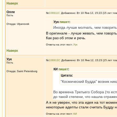
Наверх
Олле
№
106911
Добавлено: Вт 10 Янв 12, 15:23 (15 лет то
Гость
Уук
пишет
:
Откуда: Ulyanovsk
Иногда лучше молчать, чем говорить
В оригинале - лучше жевать, чем говорть
Как раз об этом и речь.
Ответы на этот пост:
Уук
Наверх
Уук
№
106912
Добавлено: Вт 10 Янв 12, 15:23 (15 лет то
Гость
КИ
пишет
:
Откуда: Saint Petersburg
Цитата:
"Космический Будда" возник ник
Во времена Третьего Собора (то ест
до такой степени, что нашла отраже
А я не уверен, что эта идея на тот моме
некоторые адепты стали считать Будду 
Ответы на этот пост:
КИ