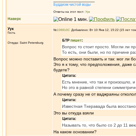
Буддизм чистой воды
Ответы на этот пост:
Уук
Наверх
Уук
№
106910
Добавлено: Вт 10 Янв 12, 15:22 (15 лет то
Гость
БТР
пишет
:
Откуда: Saint Petersburg
Вопрос то стоит просто. Могли ли п
То есть, они были, но по причине 
Вопрос можно поставить и так: мог ли бо
Это я к тому, что предположения, даже
будете?
Цитата:
Есть мнение, что так и произошло, и
Но это в равной степени симметричн
А почему сразу не от ваджраяны отколо
Цитата:
Известная Тхеравада была восстано
Это вы откуда взяли
Цитата:
Называть то, что было со 2 до 11 
На каком основании?