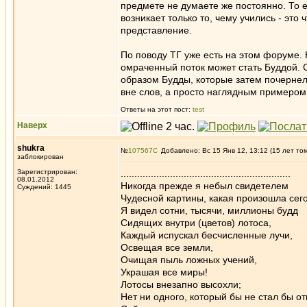
предмете не думаете же постоянно. То ес
возникает только то, чему учились - эт
представление.
По поводу ТГ уже есть на этом форуме. Н
омраченный поток может стать Буддой. С
образом Будды, которые затем почернели
вне слов, а просто наглядным примером
Ответы на этот пост:
test
Наверх
shukra
№
107567
Добавлено: Вс 15 Янв 12, 13:12 (15 лет то
заблокирован
Зарегистрирован:
..............................................................
08.01.2012
Никогда прежде я небыл свидетелем
Суждений: 1445
Чудесной картины, какая произошла сег
Я видел сотни, тысячи, миллионы будд
Сидящих внутри (цветов) лотоса,
Каждый испускал бесчисленные лучи,
Освещая все земли,
Очищая пыль ложных учений,
Украшая все миры!
Лотосы внезапно высохли;
Нет ни одного, который бы не стал бы о