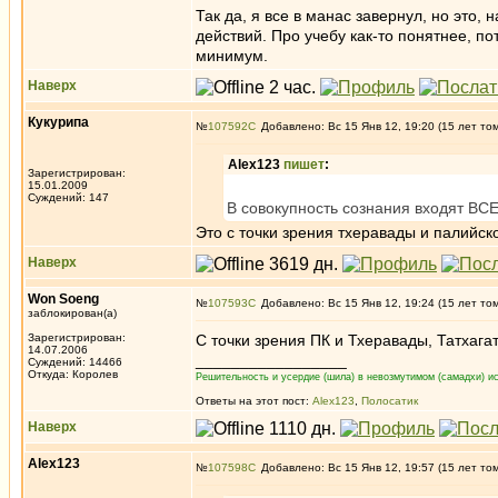
Так да, я все в манас завернул, но это,
действий. Про учебу как-то понятнее, п
минимум.
Наверх
Кукурипа
№
107592
Добавлено: Вс 15 Янв 12, 19:20 (15 лет то
Alex123
пишет
:
Зарегистрирован:
15.01.2009
Суждений: 147
В совокупность сознания входят ВС
Это с точки зрения тхеравады и палийско
Наверх
Won Soeng
№
107593
Добавлено: Вс 15 Янв 12, 19:24 (15 лет то
заблокирован(а)
Зарегистрирован:
С точки зрения ПК и Тхеравады, Татхагат
14.07.2006
_________________
Суждений: 14466
Откуда: Королев
Решительность и усердие (шила) в невозмутимом (самадхи) ис
Ответы на этот пост:
Alex123
,
Полосатик
Наверх
Alex123
№
107598
Добавлено: Вс 15 Янв 12, 19:57 (15 лет то