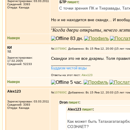
Зарегистрирован: 03.03.2011
БТР
пишет
:
Суждений: 3393
Откуда: Канада
С точки зрения ПК и Тхеравады, Татх
Но и не находится вне скандх... И вообще
_________________
Когда двери открыты, нечего лезть
"
Наверх
КИ
№
107599
Добавлено: Вс 15 Янв 12, 20:00 (15 лет то
3Д
Зарегистрирован:
Скандхи это не все дхармы. Толя правиль
17.02.2005
_________________
Суждений: 52233
Буддизм чистой воды
Ответы на этот пост:
Alex123
Наверх
Alex123
№
107600
Добавлено: Вс 15 Янв 12, 20:03 (15 лет то
Зарегистрирован: 03.03.2011
Dron
пишет
:
Суждений: 3393
Откуда: Канада
Alex123
пишет
:
Как может быть Татахагатагарбх
СОЗНАЕТ?