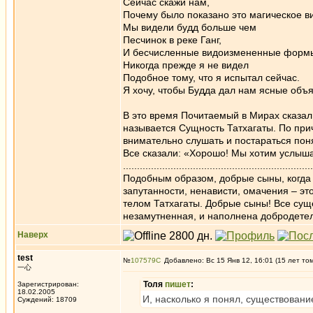
Сейчас скажи нам,
Почему было показано это магическое в
Мы видели будд больше чем
Песчинок в реке Ганг,
И бесчисленные видоизмененные форм
Никогда прежде я не видел
Подобное тому, что я испытал сейчас.
Я хочу, чтобы Будда дал нам ясные объ
В это время Почитаемый в Мирах сказал
называется Сущность Татхагаты. По причи
внимательно слушать и постараться поня
Все сказали: «Хорошо! Мы хотим услыша
....................................................................
Подобным образом, добрые сыны, когда 
запутанности, ненависти, омачения – э
телом Татхагаты. Добрые сыны! Все суще
незамутненная, и наполнена добродетелями неотли
Наверх
test
№
107579
Добавлено: Вс 15 Янв 12, 16:01 (15 лет то
一心
Толя
пишет
:
Зарегистрирован:
18.02.2005
И, насколько я понял, существование
Суждений: 18709