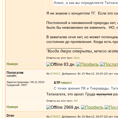
Алекс, а как вы определяете Татхаг
Я не знаком с концептом ТГ. Если это оз
Постоянной и неизменной природы нет, 
было бы невозможно ее изменить. НО, н
В зажигалке огня нет, но может потенц
состоянии до проявления. Когда есть при
_________________
Когда двери открыты, нечего лезть
"
Ответы на этот пост:
Dron
Наверх
Полосатик
№
107601
Добавлено: Вс 15 Янв 12, 20:03 (15 лет то
नक्तचारिन्
Зарегистрирован: 08.11.2010
БТР
пишет
:
Суждений: 2607
С точки зрения ПК и Тхеравады, Татх
Татахагата, это архат. Груда
мускулов
раз
Ответы на этот пост:
КИ
Наверх
Dron
№
107602
Добавлено: Вс 15 Янв 12, 20:07 (15 лет то