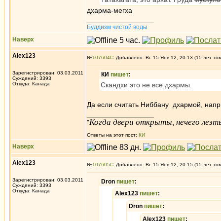
дхарма-мегха
_________________
Буддизм чистой воды
Наверх
Alex123
№
107604
Добавлено: Вс 15 Янв 12, 20:13 (15 лет то
Зарегистрирован: 03.03.2011
КИ
пишет
:
Суждений: 3393
Откуда: Канада
Скандхи это не все дхармы.
Да если считать Ниббану дхармой, напр
_________________
Когда двери открыты, нечего лезть
"
Ответы на этот пост:
КИ
Наверх
Alex123
№
107605
Добавлено: Вс 15 Янв 12, 20:15 (15 лет то
Зарегистрирован: 03.03.2011
Dron
пишет
:
Суждений: 3393
Откуда: Канада
Alex123
пишет
:
Dron
пишет
:
Alex123
пишет
: