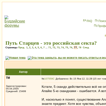
FAQ
Поис
Проф
В
Путь Старцев - это российская секта?
Страницы
Пред.
1
,
2
,
3
,
4
,
5
,
6
,
7
...
71
,
72
,
73
,
74
,
75
,
76
,
77
,
78
След.
Автор
ТМ
№
107559
Добавлено: Вс 15 Янв 12, 11:28 (15 лет то
Зарегистрирован:
Кстати, 5 скандх действительно всё не о
05.04.2005
Алайю 5-ю скандхами - ошибается. А вот 
Суждений: 15499
И, насколько я понял, существование Ала
знаете предмет. Хотя все чувства, объе