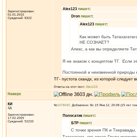
Alex123
пишет
:
Зарегистрирован:
01.01.2010
Dron
пишет
:
Суждений: 9322
Alex123
пишет
:
Как может быть Татахагатаг
НЕ СОЗНАЕТ?
Алекс, а как вы определяете Та
Я не знаком с концептом ТГ. Если эт
Постоянной и неизменной природы н
ТГ- пустота скандх, из которой следует 
Ответы на этот пост:
Alex123
Наверх
КИ
№
107603
Добавлено: Вс 15 Янв 12, 20:08 (15 лет то
3Д
Зарегистрирован:
Полосатик
пишет
:
17.02.2005
Суждений: 52233
БТР
пишет
:
С точки зрения ПК и Тхеравады, 
Татахагата, это архат. Груда
мускуло