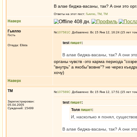
В алае биджа-васаны, так? А они это орг
Ответы на этот пост:
Гьялпо
,
ТМ
,
ТМ
Наверх
Гьялпо
№
107581
Добавлено: Вс 15 Янв 12, 16:24 (15 лет то
Гость
test
пишет
:
Откуда: Elista
В алае биджа-васаны, так? А они это
органы чувств -это карма периода "созр
"внутрь" а якобы"вовне"? не через къед
хочу)
Наверх
ТМ
№
107589
Добавлено: Вс 15 Янв 12, 17:51 (15 лет то
Зарегистрирован:
test
пишет
:
05.04.2005
Суждений: 15499
Толя
пишет
:
И, насколько я понял, существов
В алае биджа-васаны, так? А они это