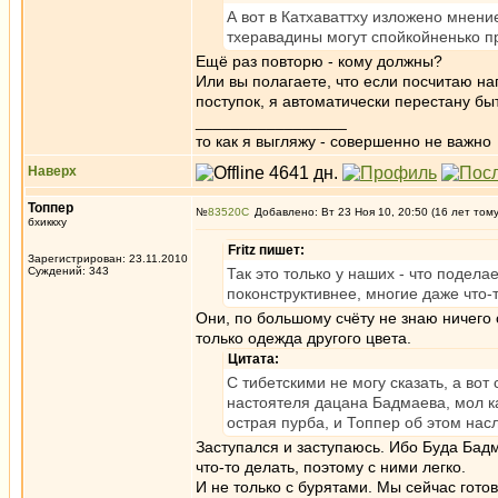
А вот в Катхаваттху изложено мнен
тхеравадины могут спойкойненько 
Ещё раз повторю - кому должны?
Или вы полагаете, что если посчитаю на
поступок, я автоматически перестану б
_________________
то как я выгляжу - совершенно не важно
Наверх
Топпер
№
83520
Добавлено: Вт 23 Ноя 10, 20:50 (16 лет том
бхиккху
Fritz пишет:
Зарегистрирован: 23.11.2010
Суждений: 343
Так это только у наших - что подел
поконструктивнее, многие даже что-
Они, по большому счёту не знаю ничего 
только одежда другого цвета.
Цитата:
С тибетскими не могу сказать, а во
настоятеля дацана Бадмаева, мол ка
острая пурба, и Топпер об этом на
Заступался и заступаюсь. Ибо Буда Бадм
что-то делать, поэтому с ними легко.
И не только с бурятами. Мы сейчас гото