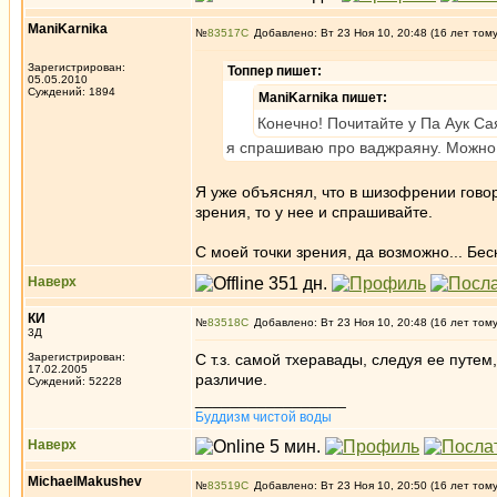
ManiKarnika
№
83517
Добавлено: Вт 23 Ноя 10, 20:48 (16 лет том
Зарегистрирован:
Топпер пишет:
05.05.2010
Суждений: 1894
ManiKarnika пишет:
Конечно! Почитайте у Па Аук Са
я спрашиваю про ваджраяну. Можно л
Я уже объяснял, что в шизофрении говор
зрения, то у нее и спрашивайте.
С моей точки зрения, да возможно... Бе
Наверх
КИ
№
83518
Добавлено: Вт 23 Ноя 10, 20:48 (16 лет том
3Д
Зарегистрирован:
С т.з. самой тхеравады, следуя ее путе
17.02.2005
различие.
Суждений: 52228
_________________
Буддизм чистой воды
Наверх
MichaelMakushev
№
83519
Добавлено: Вт 23 Ноя 10, 20:50 (16 лет том