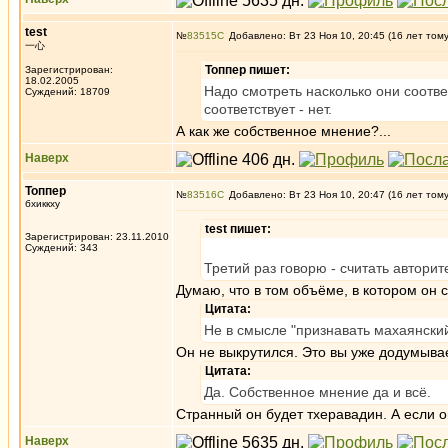
test
№
83515
Добавлено: Вт 23 Ноя 10, 20:45 (16 лет том
一心
Топпер пишет:
Зарегистрирован:
18.02.2005
Надо смотреть насколько они соотве
Суждений: 18709
соответствует - нет.
А как же собственное мнение?...
Наверх
Топпер
№
83516
Добавлено: Вт 23 Ноя 10, 20:47 (16 лет том
бхиккху
test пишет:
Зарегистрирован: 23.11.2010
Суждений: 343
Третий раз говорю - считать автор
Думаю, что в том объёме, в котором он 
Цитата:
Не в смысле "признавать махаянски
Он не выкрутился. Это вы уже додумывае
Цитата:
Да. Собственное мнение да и всё.
Странный он будет тхеравадин. А если о
Наверх