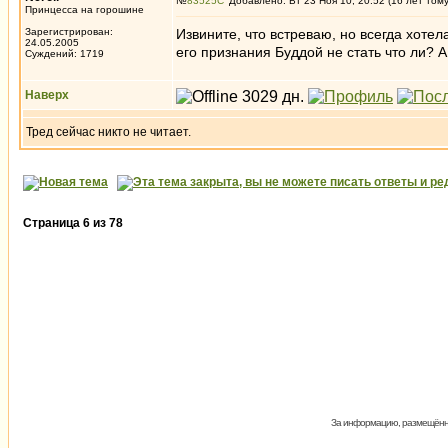
№
83525
Добавлено: Вт 23 Ноя 10, 20:52 (16 лет том
Принцесса на горошине
Зарегистрирован:
Извините, что встреваю, но всегда хоте
24.05.2005
его признания Буддой не стать что ли? А
Суждений: 1719
Наверх
Тред сейчас никто не читает.
Страница
6
из
78
За информацию, размещённую