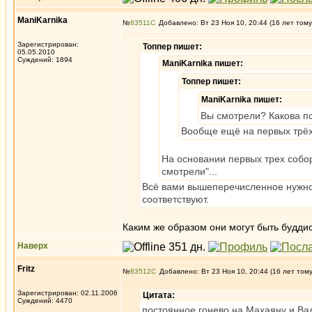
ManiKarnika
№
83511
Добавлено: Вт 23 Ноя 10, 20:44 (16 лет тому
Зарегистрирован:
Топпер пишет:
05.05.2010
Суждений: 1894
ManiKarnika пишет:
Топпер пишет:
ManiKarnika пишет:
Вы смотрели? Какова по
Вообще ещё на первых трёх 
На основании первых трех собор
смотрели"...
Всё вами вышеперечисленное нужно с
соответствуют.
Каким же образом они могут быть будди
Наверх
Fritz
№
83512
Добавлено: Вт 23 Ноя 10, 20:44 (16 лет том
Зарегистрирован: 02.11.2006
Цитата:
Суждений: 4470
постоянное гонево на Махаяну и Вад