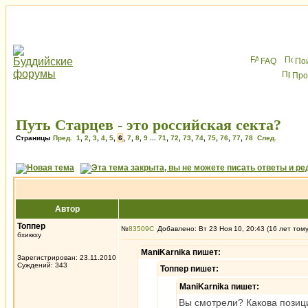
FAQ
По
Про
Путь Старцев - это российская секта?
Страницы
Пред.
1
,
2
,
3
,
4
,
5
,
6
,
7
,
8
,
9
...
71
,
72
,
73
,
74
,
75
,
76
,
77
,
78
След.
Автор
Топпер
№
83509
Добавлено: Вт 23 Ноя 10, 20:43 (16 лет том
бхиккху
ManiKarnika пишет:
Зарегистрирован: 23.11.2010
Суждений: 343
Топпер пишет:
ManiKarnika пишет:
Вы смотрели? Какова позици