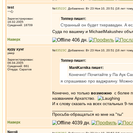
test
№
83522
Добавлено: Вт 23 Ноя 10, 20:51 (16 лет том
一心
Топпер пишет:
Зарегистрирован:
18.02.2005
Странный он будет тхеравадин. А ес
Суждений: 18709
Суда по вашему и MichaelMakushev объя
Наверх
куру хунг
№
83523
Добавлено: Вт 23 Ноя 10, 20:51 (16 лет том
умер
Зарегистрирован:
Топпер пишет:
08.04.2005
Суждений: 661
ManiKarnika пишет:
Откуда: Саратов
Конечно! Почитайте у Па Аук Са
я спрашиваю про ваджраяну. Можно л
Конечно, но только
возможно
с более п
названием Архатство.
И к слову сказать на всех остальных 9-т
_________________
Просьба-обращаться ко мне на "ты"
Наверх
Neroli