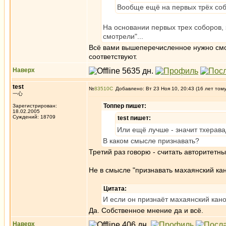
Вообще ещё на первых трёх соб
На основании первых трех соборов, 
смотрели"...
Всё вами вышеперечисленное нужно смотр
соответствуют.
Наверх
test
№
83510
Добавлено: Вт 23 Ноя 10, 20:43 (16 лет том
一心
Топпер пишет:
Зарегистрирован:
18.02.2005
Суждений: 18709
test пишет:
Или ещё лучше - значит тхерава
В каком смысле признавать?
Третий раз говорю - считать авторитет
Не в смысле "признавать махаянский ка
Цитата:
И если он признаёт махаянский кано
Да. Собственное мнение да и всё.
Наверх