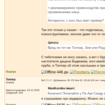
+ рекламируемое превосходство пр
проявлениями клеш.
...
Интересно, с кого был взят пример?
Так это только у наших - что поделаешь
поконструктивнее, многие даже что-то т
Цитата:
Вряд ли тот же Топпер, Зом или Рауд
С тибетскими не могу сказать, а вот с 
настоятеля дацана Бадмаева, мол какой 
пурба, и Топпер об этом наслышан и пр
Наверх
Топпер
№
83514
Добавлено: Вт 23 Ноя 10, 20:44 (16 лет том
бхиккху
ManiKarnika пишет:
Зарегистрирован: 23.11.2010
Суждений: 343
Конечно! Почитайте у Па Аук Саяду 
я спрашиваю про ваджраяну. Можно ли с 
Наверх