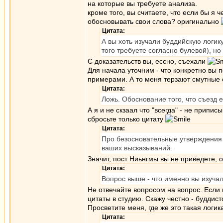
на которые вы требуете анализа.
кроме того, вы считаете, что если бы я 
обосновывать свои слова? оригинально
Цитата:
А вы хоть изучали буддийскую логику
того требуете согласно булевой), но
С доказательств вы, ессно, съехали
Для начала уточним - что конкретно вы
примерами. А то меня терзают смутные 
Цитата:
Ложь. Обоснование того, что съезд е
А я и не скзаал что "всегда" - не прип
сбросьте только цитату
Цитата:
Про безосновательные утверждения 
ваших высказываний.
Значит, пост Ниьнгмы вы не приведете,
Цитата:
Вопрос выше - что именно вы изучал
Не отвечайте вопросом на вопрос. Если 
цитаты в студию. Скажу честно - буддис
Просветите меня, где же это такая логи
Цитата: