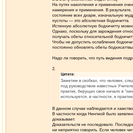
На путях накопления и применения очен
намерения и применения. В результате, 
состояние всех дхарм, изначальную му
пустоты — это абсолютная бодхичитта.
Истинную абсолютную бодхичитту можно 
Однако, поскольку для зарождения отно
получать обеты относительной бодхичитт
Чтобы не допустить ослабления бодхичит
постоянно обновлять обеты бодхисаттвы
Надо ли говорить, что путь видения по
2.
Цитата:
Заметим в скобках, что человек, сл
под руководством известных Учителе
практик, берущих свое начало в "хи
используется, в частности, в практ
В данном случае наблюдается и хамство
В частности когда Нингмой было заявлено
доказывает.
Доказательств не последовало. Последова
ни неприятно говорить. Если человек чег