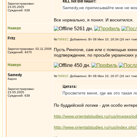
КILL not Вill пишет:
Зарегистрирован:
23.05.2005
Samedy,не приписывайте мне не мо
Суждений: 638
Все нормально, я понял. И восхитился.
Наверх
Fritz
№
76691
Добавлено: Вт 08 Июн 10, 16:34 (16 лет том
Зарегистрирован: 02.11.2006
Пусть Ринпоче, сам или с помощью кхе
Суждений: 4470
подтверждение, по просьбе украинских у
Наверх
Samedy
№
76692
Добавлено: Вт 08 Июн 10, 16:37 (16 лет том
барон
Цитата:
Зарегистрирован:
23.05.2005
Просветите меня, где же это такая л
Суждений: 638
По буддийской логике - для особо инте
http://www.orientalstudies.ru/rus/images/p
http://www.orientalstudies.ru/rus/index.