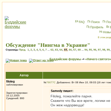
FAQ
Поиск
По
Профиль
Новы
В этом разд
Обсуждение "Нингма в Украине"
Страницы
Пред.
1
,
2
,
3
,
4
,
5
,
6
,
7
...
62
,
63
,
64
,
65
,
66
,
67
,
68
...
94
,
95
,
96
,
97
,
98
,
99
Буддийские форумы
->
«Ничего святого
Автор
filoleg
№
76677
Добавлено: Вт 08 Июн 10, 09:03 (16 лет том
заблокирован
Samedy пишет:
Зарегистрирован:
10.12.2005
Filoleg, пожалейте парня.
Суждений: 860
Скажите что Вы все врете, логики не
Он жеж надорвецца!