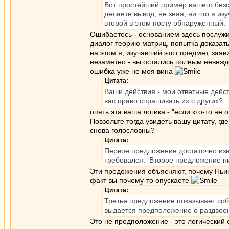
Вот простейший пример вашего безо
делаете вывод, не зная, ни что я из
второй в этом посту обнаруженный.
Ошибаетесь - основанием здесь послужи
диалог теорию матриц, попытка доказать
на этом я, изучавший этот предмет, заяви
незаметно - вы остались полным невеждо
ошибка уже не моя вина
Цитата:
Ваши действия - мои ответные действ
вас право спрашивать их с других?
опять эта ваша логика - "если кто-то не 
Повзольте тогда увидеть вашу цитату, г
снова голословны?
Цитата:
Первое предложение достаточно изв
требовался. Второе предложение ни 
Эти предожения объясняют, почему Ньин
факт вы почему-то опускаете
Цитата:
Третье предложение показывает собо
выдается предположение о раздвоен
Это не предположение - это логический о