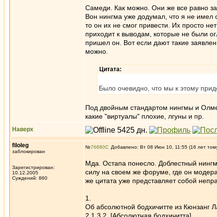
Самеди. Как можно. Они же все равно за
Вон нингма уже додумал, что я не имел 
то он их не смог привести. Их просто не
приходит к выводам, которые не были о
пришел он. Вот если дают такие заявлени
можно.
Цитата:
Было очевидно, что мы к этому придем
Под двойным стандартом нингмы и Олмера
какие "виртуалы" плохие, лгуны и пр.
Наверх
filoleg
№
76680
Добавлено: Вт 08 Июн 10, 11:55 (16 лет том
заблокирован
Мда. Остапа понесло. Доблестный нингм
Зарегистрирован:
силу на своем же форуме, где он модер
10.12.2005
Суждений: 860
же цитата уже представляет собой непр
1.
Об абсолютной бодхичитте из Кюнзанг 
2.1.3.2. [Абсолютная бодхичитта]