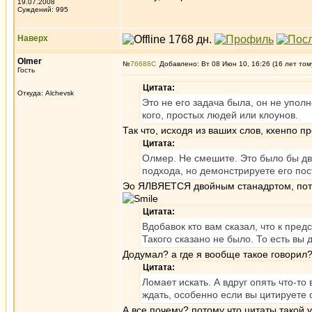
19.07.2008
Суждений: 995
Наверх
Olmer
№
76688
Добавлено: Вт 08 Июн 10, 16:26 (16 лет том
Гость
Цитата:
Откуда: Alchevsk
Это не его задача была, он не упол
кого, простых людей или клоунов.
Так что, исходя из ваших слов, кхенпо 
Цитата:
Олмер. Не смешите. Это было бы дв
подхода, но демонстрируете его пост
Эо ЯЛВЯЕТСЯ двойным станадртом, потом
Цитата:
Вдобавок кто вам сказал, что к пре
Такого сказано не было. То есть вы 
Додумал? а где я вообще такое говорил?
Цитата:
Ломает искать. А вдруг опять что-т
ждать, особенно если вы цитируете 
А все почему? потому что цитаты такой у