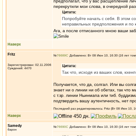
предполагал, что у вас расщепление лич
перекрутили мои слова, в очередной раз
Цитата:
Попробуйте начать с себя. В этом с
неправильных предположения и по к
Ага, а после отписанного мною ваши за
Наверх
Fritz
№
76689
Добавлено: Вт 08 Июн 10, 16:30 (16 лет том
Зарегистрирован: 02.11.2006
Цитата:
Суждений: 4470
Так что, исходя из ваших слов, кхе
Получается, что да, солгал. Или вы солг
знает ни о линии ни об обетах, так что 
с т.зр. линии Ньинмапа или тиб. буддиз
подтвердить вашу аутентичность, нет про
Последний раз редактировалось: Fritz (Вт 08 Июн 10, 1
Наверх
Samedy
№
76690
Добавлено: Вт 08 Июн 10, 16:30 (16 лет том
барон