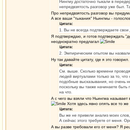
Нингму достаточно тыкали в переде
непредвзятость разговор уже был. Та
Про непредвзятость разговор вы придум
А все ваши "тыкания" Ньингмы - голосло
Цитата:
1. Вы не всегда подтверждаете свои
Я подтверждаю, и готов подтверждать "д
неоднократно предлагал
Цитата:
2. Эмпирическим опытом вы назвали
Ну так давайте цитату, где я это говорил
Цитата:
См. выше. Сколько времени проводят
людей виртуалами только за то, что 
подобные высказывания, но очень не
поскольку вы также начинаете быть 
на что.
А с чего вы взяли что Ньингма называет 
Хотя здесь явно опять все то же
Цитата:
Вы же не привели анализ моих слов
А сейчас этого требуете от меня. О
А вы разве требовали его от меня? Я ре