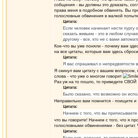
собщения - вы должны это доказать, сог
права меня в подобном обвинять. Вы прос
голословные обвинения в жалкой попыт
Цитата:
Если человек начинает нести пургу 
сказать живьем - это в любом случае
другому - все, кто не с вами автомат
Кое-что вы уже поняли - почему вам зде
на все цитаты, которые вам здесь сброс
Цитата:
Я вас спрашивал о непредвзятости в
Я скинул вам цитату с вашим вопросом, 
слова - что уже о многом говорит
Раз уж на то пошло, то приведите СВОЙ
Цитата:
Было сказано, что возможно он испо
Неправильно вам помнится - поищите и пе
Цитата:
Начнем с того, что вы приписываете 
что вы говорите! Начнем с того, что я п
голословными обвинениями - без цитат. 
Цитата:
Если есть параноя, то говорит о мно