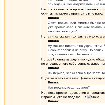
приведены. Посмотрите повнимател
Вы поять сами себе проитворечите - то го
если вы пытаетесь приписать мне паран
Цитата:
Опять насмешили. Нингма был не оди
уже прописывал. Освежите память. И
таким-то выводам"...
Ну так я же сказал - цитаты в студию. а
Цитата:
Ну можете писать и на украинском. 
Особых проблем не вижу. По вашей 
представлениям. Это нелепо.
По моей логике выходит что нужно общат
не вносить в него собственные, извест
Цитата:
Вы периодически ясно выражаете то,
И где же я это выразил? Цитаты в студи
Цитата:
Настораживает... параноя?
Нет, пока просто подозрения в неподков
Впрочем, уже не подозрения
Цитата: