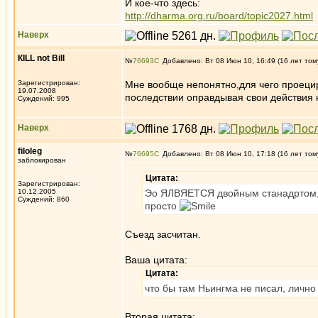
И кое-что здесь:
http://dharma.org.ru/board/topic2027.html
Наверх
КILL not Вill
№
76693
Добавлено: Вт 08 Июн 10, 16:49 (16 лет том
Зарегистрирован:
Мне вообще непонятно,для чего проециро
19.07.2008
последствии оправдывая свои действия к
Суждений: 995
Наверх
filoleg
№
76695
Добавлено: Вт 08 Июн 10, 17:18 (16 лет том
заблокирован
Цитата:
Зарегистрирован:
10.12.2005
Эо ЯЛВЯЕТСЯ двойным станадртом, п
Суждений: 860
просто
Съезд засчитан.
Ваша цитата:
Цитата:
что бы там Ньингма не писал, лично
Вторая цитата: