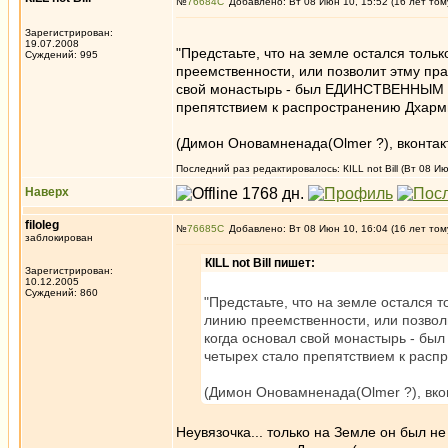
№
76684
Добавлено: Вт 08 Июн 10, 15:52 (16 лет том
Зарегистрирован:
19.07.2008
"Предстаьте, что на земле остался толь
Суждений: 995
преемственности, или позволит этму пр
свой монастырь - был ЕДИНСТВЕННЫМ ге
препятствием к распространению Дхарм
(Димон Оновамненада(Оlmer ?), вконтакт
Последний раз редактировалось: КILL not Вill (Вт 08 Ию
Наверх
filoleg
№
76685
Добавлено: Вт 08 Июн 10, 16:04 (16 лет том
заблокирован
КILL not Вill пишет:
Зарегистрирован:
10.12.2005
Суждений: 860
"Предстаьте, что на земле остался 
линию преемственности, или позвол
когда основал свой монастырь - бы
четырех стало препятствием к расп
(Димон Оновамненада(Оlmer ?), вкон
Неувязочка... только на Земле он был н