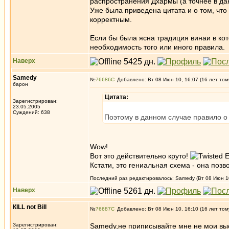
распространения Дхармы (а точнее в дан
Уже была приведена цитата и о том, что
корректным.
Если бы была ясна традиция винаи в кот
необходимость того или иного правила.
Наверх
Samedy
№
76686
Добавлено: Вт 08 Июн 10, 16:07 (16 лет том
барон
Цитата:
Зарегистрирован:
23.05.2005
Суждений: 638
Поэтому в данном случае правило о
Wow!
Вот это действительно круто!
Кстати, это гениальная схема - она позв
Последний раз редактировалось: Samedy (Вт 08 Июн 10
Наверх
КILL not Вill
№
76687
Добавлено: Вт 08 Июн 10, 16:10 (16 лет том
Зарегистрирован:
Samedy,не приписывайте мне не мои вы