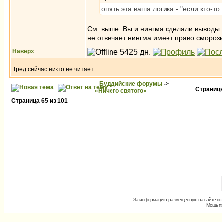
опять эта ваша логика - "если кто-то
См. выше. Вы и нингма сделали выводы. 
не отвечает нингма имеет право сморози
Наверх
Тред сейчас никто не читает.
Буддийские форумы
->
Страни
«Ничего святого»
Страница
65
из
101
За информацию, размещённую на сайте пол
Мощь пх