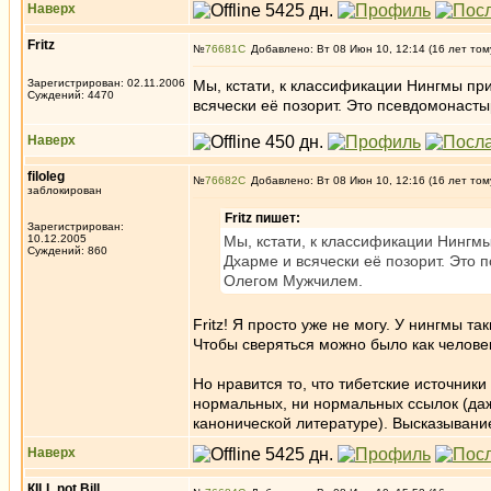
Наверх
Fritz
№
76681
Добавлено: Вт 08 Июн 10, 12:14 (16 лет том
Зарегистрирован: 02.11.2006
Мы, кстати, к классификации Нингмы при
Суждений: 4470
всячески её позорит. Это псевдомонаст
Наверх
filoleg
№
76682
Добавлено: Вт 08 Июн 10, 12:16 (16 лет том
заблокирован
Fritz пишет:
Зарегистрирован:
10.12.2005
Мы, кстати, к классификации Нингмы
Суждений: 860
Дхарме и всячески её позорит. Это
Олегом Мужчилем.
Fritz! Я просто уже не могу. У нингмы т
Чтобы сверяться можно было как челове
Но нравится то, что тибетские источник
нормальных, ни нормальных ссылок (даж
канонической литературе). Высказывание
Наверх
КILL not Вill