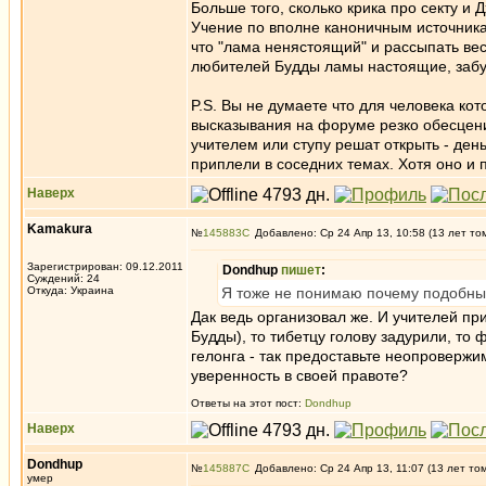
Больше того, сколько крика про секту и
Учение по вполне каноничным источника
что "лама ненястоящий" и рассыпать вес
любителей Будды ламы настоящие, забуго
P.S. Вы не думаете что для человека ко
высказывания на форуме резко обесцен
учителем или ступу решат открыть - день
приплели в соседних темах. Хотя оно и п
Наверх
Kamakura
№
145883
Добавлено: Ср 24 Апр 13, 10:58 (13 лет то
Зарегистрирован: 09.12.2011
Dondhup
пишет
:
Суждений: 24
Откуда: Украина
Я тоже не понимаю почему подобным
Дак ведь организовал же. И учителей пр
Будды), то тибетцу голову задурили, то
гелонга - так предоставьте неопровержим
уверенность в своей правоте?
Ответы на этот пост:
Dondhup
Наверх
Dondhup
№
145887
Добавлено: Ср 24 Апр 13, 11:07 (13 лет то
умер