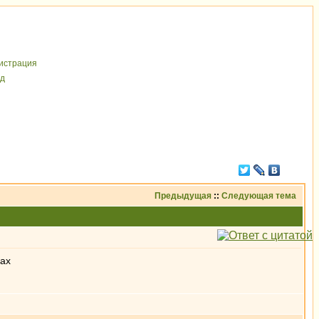
иcтрaция
д
Предыдущая
::
Следующая тема
рах