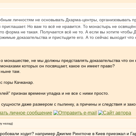
бным личностям не основывать Дхарма-центры, организовывать при
й приглашает. Но вам то всё не нравится. То монастырь не освящён
, то форма не такая. Получается всё не то. А если вы хотите чтоб
ржимые доказательства и пристыдите его. А то сейчас выходит что 
 о монашестве, не мы должны представлять доказательства что он 
и-монахами которых он посвящает, какое он имеет право?
 ныне там.
 с горы Качканар.
лей" признак времени упадка и не все с ними просто.
ой сущности даже размером с пылинку, а причины и следствия и за
му назад)
робовали ходит? например Джигме Рингпоче в Киев приезжал и Га