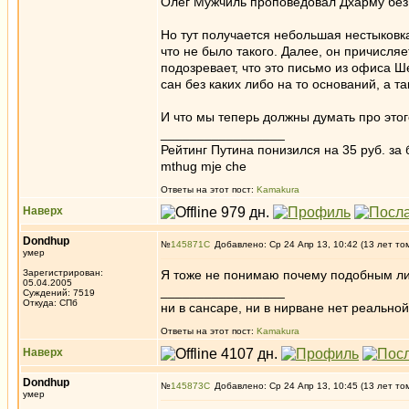
Олег Мужчиль проповедовал Дхарму без ре
Но тут получается небольшая нестыковк
что не было такого. Далее, он причисля
подозревает, что это письмо из офиса 
сан без каких либо на то оснований, а т
И что мы теперь должны думать про это
_________________
Рейтинг Путина понизился на 35 руб. за 
mthug mje che
Ответы на этот пост:
Kamakura
Наверх
Dondhup
№
145871
Добавлено: Ср 24 Апр 13, 10:42 (13 лет то
умер
Зарегистрирован:
Я тоже не понимаю почему подобным лич
05.04.2005
_________________
Суждений: 7519
Откуда: СПб
ни в сансаре, ни в нирване нет реальн
Ответы на этот пост:
Kamakura
Наверх
Dondhup
№
145873
Добавлено: Ср 24 Апр 13, 10:45 (13 лет то
умер