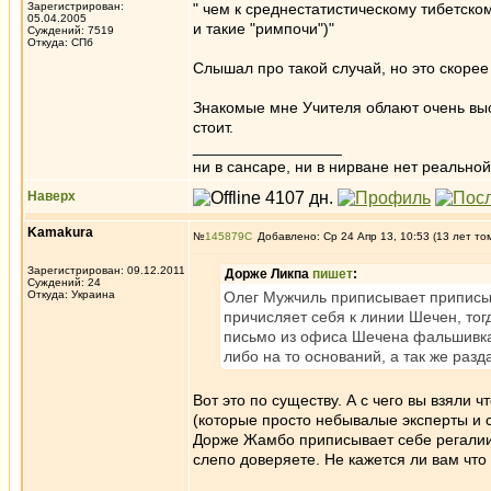
Зарегистрирован:
" чем к среднестатистическому тибетско
05.04.2005
и такие "римпочи")"
Суждений: 7519
Откуда: СПб
Слышал про такой случай, но это скоре
Знакомые мне Учителя облают очень высо
стоит.
_________________
ни в сансаре, ни в нирване нет реальн
Наверх
Kamakura
№
145879
Добавлено: Ср 24 Апр 13, 10:53 (13 лет то
Зарегистрирован: 09.12.2011
Дорже Ликпа
пишет
:
Суждений: 24
Откуда: Украина
Олег Мужчиль приписывает приписыв
причисляет себя к линии Шечен, тог
письмо из офиса Шечена фальшивка 
либо на то оснований, а так же раз
Вот это по существу. А с чего вы взяли
(которые просто небывалые эксперты и с
Дорже Жамбо приписывает себе регалии 
слепо доверяете. Не кажется ли вам что