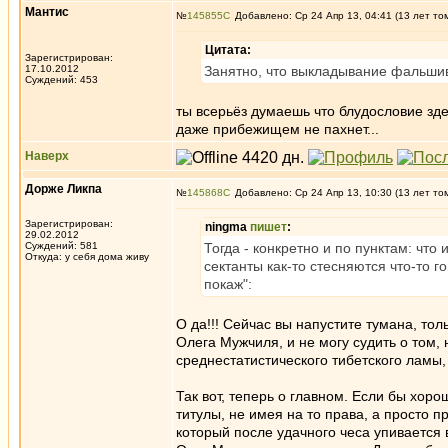
Мантис
№
145855
Добавлено: Ср 24 Апр 13, 04:41 (13 лет то
Цитата:
Зарегистрирован:
17.10.2012
Занятно, что выкладывание фальшив
Суждений: 453
ты всерьёз думаешь что блудословие зде
даже прибежищем не пахнет...
Наверх
Дорже Ликпа
№
145868
Добавлено: Ср 24 Апр 13, 10:30 (13 лет то
Зарегистрирован:
ningma
пишет
:
29.02.2012
Суждений: 581
Тогда - конкретно и по пунктам: что
Откуда: у себя дома живу
сектанты как-то стесняются что-то г
покаж":
О да!!! Сейчас вы напустите тумана, тол
Олега Мужчиля, и не могу судить о том,
среднестатистического тибетского ламы
Так вот, теперь о главном. Если бы хор
титулы, не имея на то права, а просто 
который после удачного чеса упивается 