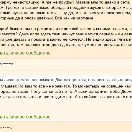
 Дхарму ненастоящую. А где же пруфы? Материалы то давно в сети. 
м. Где же те сатанинские обряды и поедания жуков о которых мы с
ёлые шутки на пошлые темы.... ну-да, мы же заслуги накапливаем, в
рные да в рясах цветных. Всё как на картинке.
торый бывал там на ретритах и видел всё как есть своими глазами,
иваются? Даже если здесь таки начнут заниматься серьёзными де
ги уже давать и помогать как-то не хочется. Не видно здесь тяги к
онятно, там человек тоже дела делает, как умеет, но результаты ест
му назад)
 личностям не основывать Дхарма-центры, организовывать приезд
иглашает. Но вам то всё не нравится. То монастырь не освящён как
 форма не такая. Получается всё не то. А если вы хотите чтобы До
ые доказательства и пристыдите его. А то сейчас выходит что с ег
му назад)