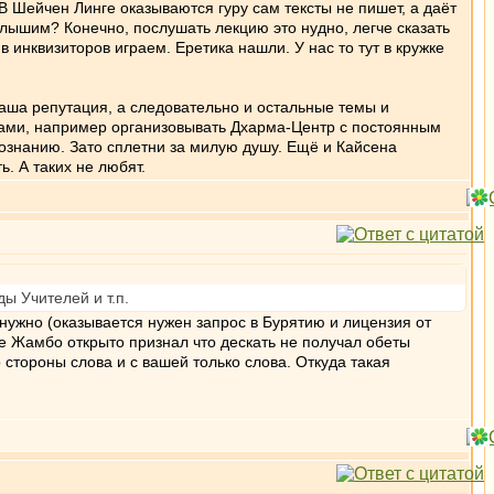
В Шейчен Линге оказываются гуру сам тексты не пишет, а даёт
лышим? Конечно, послушать лекцию это нудно, легче сказать
 инквизиторов играем. Еретика нашли. У нас то тут в кружке
 ваша репутация, а следовательно и остальные темы и
лами, например организовывать Дхарма-Центр с постоянным
 познанию. Зато сплетни за милую душу. Ещё и Кайсена
ь. А таких не любят.
ы Учителей и т.п.
 нужно (оказывается нужен запрос в Бурятию и лицензия от
рже Жамбо открыто признал что дескать не получал обеты
о стороны слова и с вашей только слова. Откуда такая