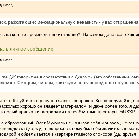
му назад)
ок, разжигающих межнациональную ненависть - у вас отвращения н
сь на кого то произведет впечетление? На самом деле все лишний 
му назад)
 и где ДЖ говорит не в соответствии с Дхармой (его собственные ле
оворить). Смотрим, читаем, критикуем по-существу, а не на уровне 
ько чтобы уйти в сторону от главных вопросов. Вы не подумайте, я
 насколько хорошо он владеет материалом. И даже более того, я 
, который приехал с гастролями на необъятные просторы exUSSR.
ошо образованный Олег Мужчиль не называл себя монахом, не вешал
проповедовал Дхарму, то вопросов к нему было бы значительно мень
водярой и обделывается в квартире главного спонсора (да, друзья,