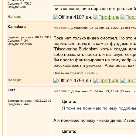
05.04.2005
_________________
Суждений: 7519
Откуда: СПб
ни в сансаре, ни в нирване нет реальн
Наверх
Kamakura
№
145889
Добавлено: Ср 24 Апр 13, 11:22 (13 лет то
Зарегистрирован: 09.12.2011
Пока нет, только видео смотрел. Но это 
Суждений: 24
нормально, начать с самых фундаментал
Откуда: Украина
"Discovering Buddhism" хоть и создан дл
себе позволить поехать и на такую лекци
бы просто фантазировал на тему добрых
рассказывают и уезжают. А вопросы, как 
Ответы на этот пост:
Dondhup
Наверх
Fritz
№
145897
Добавлено: Ср 24 Апр 13, 11:49 (13 лет то
Зарегистрирован: 02.11.2006
Цитата:
Суждений: 4470
Я тоже не понимаю почему подобным
А я понимаю почему - из-за денег. Изве
Цитата: