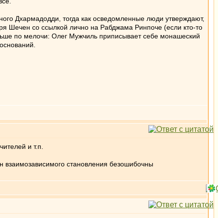
все.
ного Дхармадодди, тогда как осведомленные люди утверждают,
ыря Шечен со ссылкой лично на Рабджама Ринпоче (если кто-то
альше по мелочи: Олег Мужчиль приписывает себе монашеский
 оснований.
ителей и т.п.
кон взаимозависимого становления безошибочны