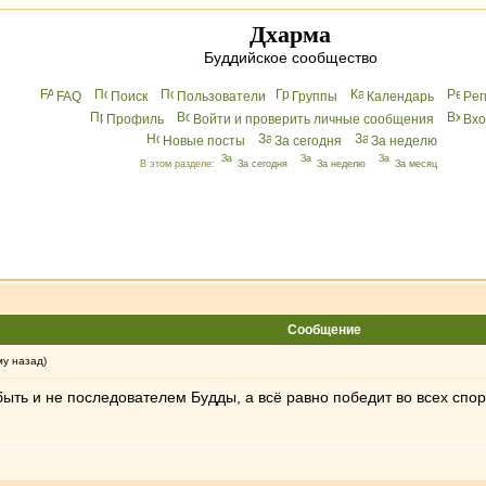
Дхарма
Буддийское сообщество
FAQ
Поиск
Пользователи
Группы
Календарь
Peг
Профиль
Войти и проверить личные сообщения
Вхo
Новые посты
За сегодня
За неделю
В этом разделе:
За сегодня
За неделю
За месяц
»
Сообщение
му назад)
ыть и не последователем Будды, а всё равно победит во всех спо