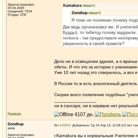
Зарегистрирован:
Kamakura
пишет
:
05.04.2005
Суждений: 7519
Dondhup
пишет
:
Откуда: СПб
Я тоже не понимаю почему подо
Дак ведь организовал же. И учителе
Будды), то тибетцу голову задурили
гелонга - так предоставьте неопрове
уверенность в своей правоте?
Дело не в освящении здания, а о вранье
обеты. И что это за истории с ученикам
Уже 10 лет назад это говорилось, а воз и
В России то ж есть аналогичный деятель
Скорее всего появление подобных "учите
_________________
ни в сансаре, ни в нирване нет реальн
Наверх
Dondhup
№
145888
Добавлено: Ср 24 Апр 13, 11:09 (13 лет то
умер
Зарегистрирован:
г.Kamakura вы к нормальным Учителям п