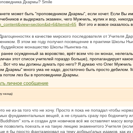
роповедника Дхармы? Smile
анете может быть "проповедником Дхармы", если хочет. Если Вы име
учебников и выдержать экзамен, чего Мужчиль, жулик и вор, никогд
om_content&view=section&id=6&Itemid=65
Вот это и вовсе оказалось 
 Драгоценностях в качестве мирского последователя от Учителя Д
учеником. В этом же году получил посвящение в практики Школы Нь
ка буддийское монашество Школы Ньингма-па.
, ранее осужденный за воровство, врёт всем что он монах, нелегал
мчан этот список учителей гораздо больше), пропагандирует какое
ка... Вот что мы должны думать про него? Я думаю что Олег Мужчиль
ком Дхармы" много ума не надо, достаточно быть просто дебилом.
 а потом лез бы в проповедники Дхармы.
му назад)
это не из-за того что не хочу. Просто я пока не попадал чтобы норм
мых фундаментальных вещей, а не слушать сразу про бодхичиту ил
Buddhism" хоть и создан для новичков всё же оставляет массу воп
ебе позволить поехать и на такую лекцию знаменитого Учителя (если
ньше я бы просто фантазировал на тему добрых\злых идамов, как и