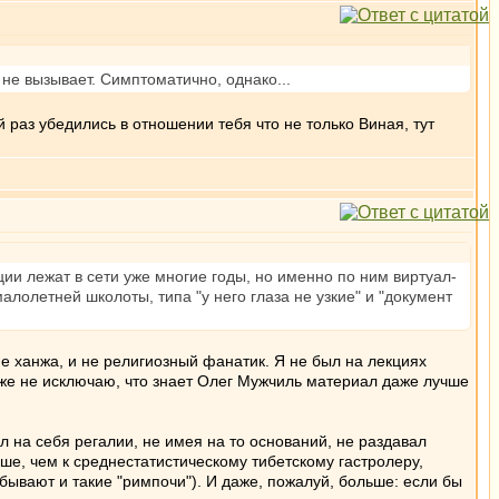
е вызывает. Симптоматично, однако...
раз убедились в отношении тебя что не только Виная, тут
кции лежат в сети уже многие годы, но именно по ним виртуал-
малолетней школоты, типа "у него глаза не узкие" и "документ
 не ханжа, и не религиозный фанатик. Я не был на лекциях
даже не исключаю, что знает Олег Мужчиль материал даже лучше
 на себя регалии, не имея на то оснований, не раздавал
ше, чем к среднестатистическому тибетскому гастролеру,
 бывают и такие "римпочи"). И даже, пожалуй, больше: если бы