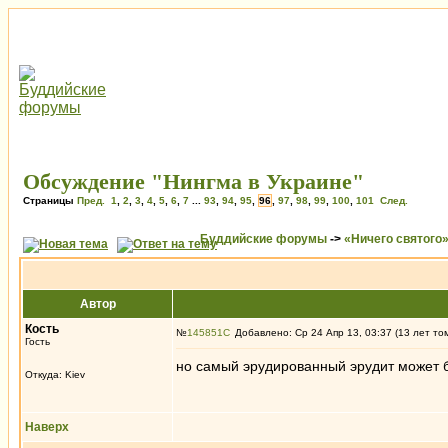
Обсуждение "Нингма в Украине"
Страницы
Пред.
1
,
2
,
3
,
4
,
5
,
6
,
7
...
93
,
94
,
95
,
96
,
97
,
98
,
99
,
100
,
101
След.
Буддийские форумы
->
«Ничего святого
Автор
Кость
№
145851
Добавлено: Ср 24 Апр 13, 03:37 (13 лет то
Гость
но самый эрудированный эрудит может б
Откуда: Kiev
Наверх