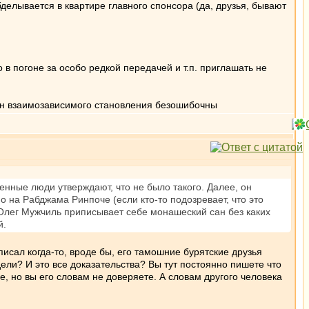
бделывается в квартире главного спонсора (да, друзья, бывают
в погоне за особо редкой передачей и т.п. приглашать не
кон взаимозависимого становления безошибочны
нные люди утверждают, что не было такого. Далее, он
 на Рабджама Ринпоче (если кто-то подозревает, что это
Олег Мужчиль приписывает себе монашеский сан без каких
й.
писал когда-то, вроде бы, его тамошние бурятские друзья
ели? И это все доказательства? Вы тут постоянно пишете что
 но вы его словам не доверяете. А словам другого человека