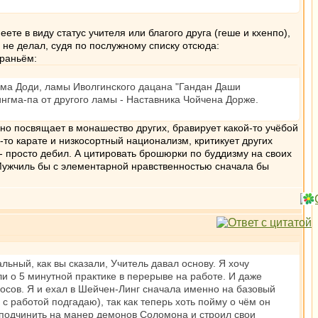
ете в виду статус учителя или благого друга (геше и кхенпо),
а не делал, судя по послужному списку отсюда:
враньём:
арма Доди, ламы Иволгинского дацана "Гандан Даши
ингма-па от другого ламы - Наставника Чойчена Дорже.
ьно посвящает в монашество других, бравирует какой-то учёбой
-то карате и низкосортный национализм, критикует других
 - просто дебил. А цитировать брошюрки по буддизму на своих
 Мужчиль бы с элементарной нравственностью сначала бы
альный, как вы сказали, Учитель давал основу. Я хочу
и о 5 минутной практике в перерыве на работе. И даже
росов. Я и ехал в Шейчен-Линг сначала именно на базовый
 с работой подгадаю), так как теперь хоть пойму о чём он
х подчинить на манер демонов Соломона и строил свои