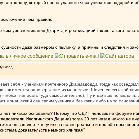
му гастролеру, который после удачного чеса упивается водярой и о
е исключение чем правило.
ким уровнем знания Дхармы, и реализацией так же, а кого попало 
ой сущности даже размером с пылинку, а причины и следствия и за
му назад)
ает себя к ученикам почтенного Дхармадодди, тогда как осведомле
да как имеется опровержение из монастыря Шечен со ссылкой лично
- может написать туда самостоятельно). Ну и дальше по мелочи: 
дает монашеский сан своим ученикам без каких либо на то основани
 что нет никаких оснований? Потому что ОДИН человек на форуме на
ледователи Иволгинского Дацана) тогда 20 лет назад никого не вид
хотя он заявляет что учился вполне реально и прошёл посвящение,
 система доказательств немного хлипкая?