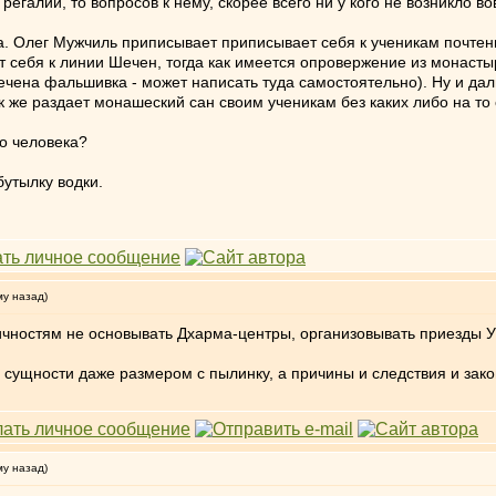
галий, то вопросов к нему, скорее всего ни у кого не возникло во
а. Олег Мужчиль приписывает приписывает себя к ученикам почтен
ет себя к линии Шечен, тогда как имеется опровержение из монаст
Шечена фальшивка - может написать туда самостоятельно). Ну и д
ак же раздает монашеский сан своим ученикам без каких либо на то
го человека?
бутылку водки.
му назад)
ностям не основывать Дхарма-центры, организовывать приезды Уч
ой сущности даже размером с пылинку, а причины и следствия и за
му назад)