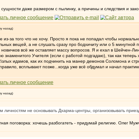
ой сущности даже размером с пылинку, а причины и следствия и за
му назад)
не из-за того что не хочу. Просто я пока не попадал чтобы нормальн
ьных вещей, а не слушать сразу про бодхичиту или о 5 минутной 
я новичков всё же оставляет массу вопросов. Я и ехал в Шейчен-Лин
ю знаменитого Учителя (если с работой подгадаю), так как теперь х
\злых идамов, как их подчинить на манер демонов Соломона и стр
правило, всплывают позже...когда уже всё обдумал и начал практик
му назад)
 личностям не основывать Дхарма-центры, организовывать приезд
стная поговорка: хочешь разбогатеть - придумай религию. Олег Муж