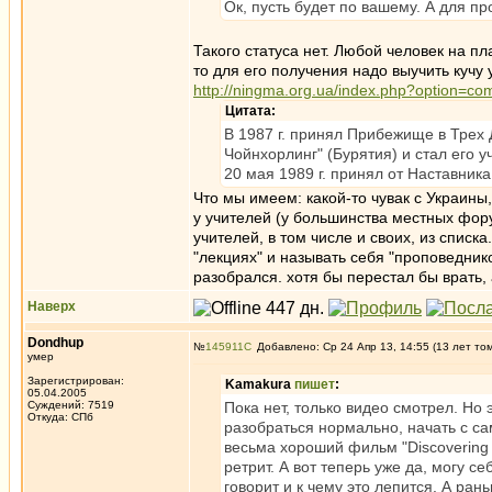
Ок, пусть будет по вашему. А для п
Такого статуса нет. Любой человек на пл
то для его получения надо выучить кучу 
http://ningma.org.ua/index.php?option=c
Цитата:
В 1987 г. принял Прибежище в Трех
Чойнхорлинг" (Бурятия) и стал его 
20 мая 1989 г. принял от Наставни
Что мы имеем: какой-то чувак с Украины
у учителей (у большинства местных фору
учителей, в том числе и своих, из спис
"лекциях" и называть себя "проповедни
разобрался. хотя бы перестал бы врать,
Наверх
Dondhup
№
145911
Добавлено: Ср 24 Апр 13, 14:55 (13 лет то
умер
Зарегистрирован:
Kamakura
пишет
:
05.04.2005
Суждений: 7519
Пока нет, только видео смотрел. Но 
Откуда: СПб
разобраться нормально, начать с са
весьма хороший фильм "Discovering 
ретрит. А вот теперь уже да, могу с
говорит и к чему это лепится. А ра