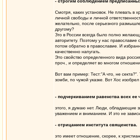
- строгим соблюдением предписанных
Смотря, каких установок. Не плевать в 
личной свободы и личной ответственност
желательно, после серьезного размышле
другому?
Зто в России всегда было полно желающи
авторитету. Поэтому у нас православие 
потом обратно в православие. И избранни
качественно напугать.
Это свойство определенного вида россия
проч., и определяет во многом отношени
Вот вам пример: Тест:"А что, не секта?".
зомби, по чужой указке. Вот Хос изобрел
- подчеркиванием равенства всех ее 
этого, я думаю нет. Люди, обладающие
уважением и вниманием. И это не завис
- отрицанием института священства.
это имеет отношение, скорее, к христиан