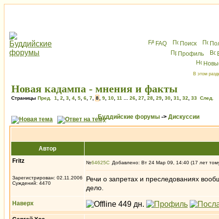
FAQ
Поиск
По
Профиль
Новы
В этом разд
Новая кадампа - мнения и факты
Страницы
Пред.
1
,
2
,
3
,
4
,
5
,
6
,
7
,
8
,
9
,
10
,
11
...
26
,
27
,
28
,
29
,
30
,
31
,
32
,
33
След.
Буддийские форумы
->
Дискуссии
Автор
Fritz
№
64625
Добавлено: Вт 24 Мар 09, 14:40 (17 лет том
Зарегистрирован: 02.11.2006
Речи о запретах и преследованиях вообщ
Суждений: 4470
дело.
Наверх