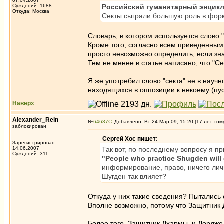
07.04.2007
Суждений: 1688
Российский гуманитарный энцикл
Откуда: Москва
Секты сыграли большую роль в фор
Словарь, в котором используется слово
Кроме того, согласно всем приведенным
просто невозможно определить, если зна
Тем не менее в статье написано, что "С
Я же употребил слово "секта" не в научн
находящихся в оппозиции к некоему (пус
Наверх
Alexander_Rein
№
64637
Добавлено: Вт 24 Мар 09, 15:20 (17 лет том
заблокирован
Сергей Хос пишет:
Зарегистрирован:
14.06.2007
Так вот, по последнему вопросу я п
Суждений: 311
"People who practice Shugden will
информирование, право, ничего лич
Шугден так влияет?
Откуда у них такие сведения? Пытались 
Вполне возможно, потому что Защитник 
Более того, Защитник Дхармы, и Дордже