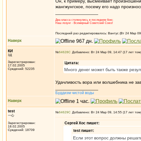
Он, к примеру, высмеивает произношение 
жангжунгское, посему его надо произнос
_________________
Два класса столкнулись в последнем бою;
Наш лозунг - Всемирный Советский Союз!
Последний раз редактировалось: Вантус (Вт 24 Мар 09,
Наверх
КИ
№
64628
Добавлено: Вт 24 Мар 09, 14:47 (17 лет том
3Д
Зарегистрирован:
Цитата:
17.02.2005
Суждений: 52235
Много денег может быть также резул
Удачливость вора или волшебника не зав
_________________
Буддизм чистой воды
Наверх
test
№
64629
Добавлено: Вт 24 Мар 09, 14:55 (17 лет том
一心
Сергей Хос пишет:
Зарегистрирован:
18.02.2005
Суждений: 18709
test пишет:
Если этот вопрос должны решат