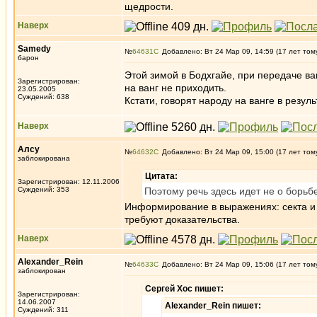
щедрости.
Наверх
Samedy
№
64631
Добавлено: Вт 24 Мар 09, 14:59 (17 лет том
барон
Этой зимой в Бодхгайе, при передаче в
Зарегистрирован:
на ванг не приходить.
23.05.2005
Суждений: 638
Кстати, говорят народу на ванге в резул
Наверх
Алсу
№
64632
Добавлено: Вт 24 Мар 09, 15:00 (17 лет том
заблокирована
Цитата:
Зарегистрирован: 12.11.2006
Суждений: 353
Поэтому речь здесь идет не о борь
Информирование в выражениях: секта и 
требуют доказательства.
Наверх
Alexander_Rein
№
64633
Добавлено: Вт 24 Мар 09, 15:06 (17 лет том
заблокирован
Сергей Хос пишет:
Зарегистрирован:
14.06.2007
Alexander_Rein пишет:
Суждений: 311