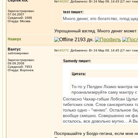
Сергей Хос
№
64626
Добавлено: Вт 24 Мар 09, 14:43 (17 лет том
Зарегистрирован:
test пишет:
07.04.2007
Суждений: 1688
Много денег, это богатство, плод ще
Откуда: Москва
Упрощенный взгляд. Много денег может 
Наверх
Вантус
№
64627
Добавлено: Вт 24 Мар 09, 14:45 (17 лет том
заблокирован
Зарегистрирован:
Samedy пишет:
09.09.2008
Суждений: 7953
Откуда: Воронеж
Цитата:
То-то у Пелден Лхамо мантра чи
проанализируйте саму мантру с 
Согласно Чахар-гэбши Лобсан Цульт
тибетских слов. Слов санскритских т
только одно - "ченмо". Остальное б
вообще смешно. Совершенно не факт
осталось, все довольно мутно... А В
Поспрашайте у Богдо-гегэна, если мне 