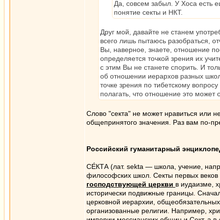
Да, совсем забыл. У Хоса есть 
понятие секты и НКТ.
Друг мой, давайте не станем употреб
всего лишь пытаюсь разобраться, от
Вы, наверное, знаете, отношение п
определяется точкой зрения их учит
с этим Вы не станете спорить. И то
об отношении иерархов разных школ 
точке зрения по тибетскому вопросу
полагать, что отношение это может 
Слово "секта" не может нравиться или н
общепринятого значения. Раз вам по-пр
Российский гуманитарный энциклопе
СЕ́КТА (лат. sekta — школа, учение, н
философских школ. Секты первых веков 
господствующей церкви
в иудаизме, х
исторически подвижные границы. Снача
церковной иерархии, общеобязательных
организованные религии. Например, хр
империи мессианских общин и Сект, а в 