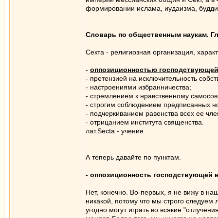
формировании ислама, иудаизма, будди
Словарь по общественным наукам. Г
Секта - религиозная организация, хара
-
оппозиционностью господствующей
- претензией на исключительность собст
- настроениями избранничества;
- стремлением к нравственному самосо
- строгим соблюдением предписанных но
- подчеркиванием равенства всех ее чле
- отрицанием института священства.
лат.Secta - учение
А теперь давайте по пунктам.
- оппозиционность господствующей в
Нет, конечно. Во-первых, я не вижу в н
никакой, потому что мы строго следуем 
угодно могут играть во всякие "отлучени