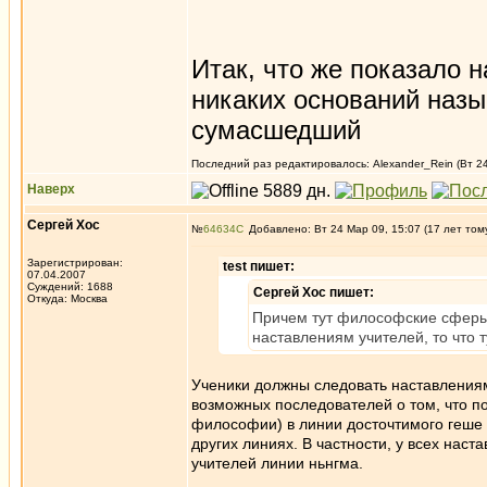
Итак, что же показало н
никаких оснований назы
сумасшедший
Последний раз редактировалось: Alexander_Rein (Вт 24
Наверх
Сергей Хос
№
64634
Добавлено: Вт 24 Мар 09, 15:07 (17 лет том
Зарегистрирован:
test пишет:
07.04.2007
Суждений: 1688
Сергей Хос пишет:
Откуда: Москва
Причем тут философские сферы?
наставлениям учителей, то что 
Ученики должны следовать наставлениям
возможных последователей о том, что п
философии) в линии досточтимого геше 
других линиях. В частности, у всех нас
учителей линии ньнгма.