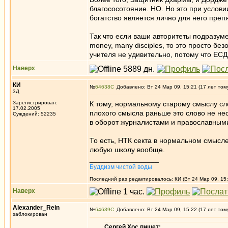
благососотояние. НО. Но это при услови
богатство является лично для него препя
Так что если ваши авторитеты подразум
money, many disciples, то это просто бе
учителя не удивительно, потому что ЕСД
Наверх
КИ
№
64638
Добавлено: Вт 24 Мар 09, 15:21 (17 лет том
3Д
Зарегистрирован:
К тому, нормальному старому смыслу сл
17.02.2005
плохого смысла раньше это слово не нес
Суждений: 52235
в оборот журналистами и православными
То есть, НТК секта в нормальном смысле
любую школу вообще.
_________________
Буддизм чистой воды
Последний раз редактировалось: КИ (Вт 24 Мар 09, 15:
Наверх
Alexander_Rein
№
64639
Добавлено: Вт 24 Мар 09, 15:22 (17 лет том
заблокирован
Сергей Хос пишет: