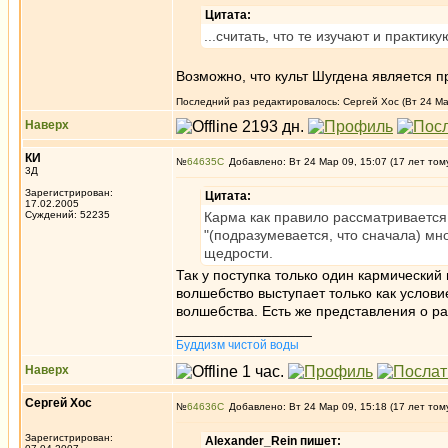
Цитата:
...считать, что те изучают и практ
Возможно, что культ Шугдена является 
Последний раз редактировалось: Сергей Хос (Вт 24 Мар
Наверх
КИ
№
64635
Добавлено: Вт 24 Мар 09, 15:07 (17 лет том
3Д
Зарегистрирован:
Цитата:
17.02.2005
Суждений: 52235
Карма как правило рассматривается 
"(подразумевается, что сначала) мн
щедрости.
Так у поступка только один кармический 
волшебство выступает только как услов
волшебства. Есть же представления о ра
_________________
Буддизм чистой воды
Наверх
Сергей Хос
№
64636
Добавлено: Вт 24 Мар 09, 15:18 (17 лет том
Зарегистрирован:
Alexander_Rein пишет: