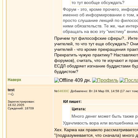
то тут вообще обсуждать?
Форум - это, кроме прочего, информ
именно об информировании о том, к
просто слушание лекций по философ
ними обязательств. Те же, чьи инте
обращать на всю эту "мистику" вним
Причем тут философские сферы?.. Интер
учителей, то что тут еще обсуждать? О
учителей - что кроме прекращения прак
Прекратить чужую практику? Наставляют 
форумов), считать, что те изучают и пр
ЕСДЛ ободряет изгнание буддистами буд
буддистом?
Наверх
test
№
64630
Добавлено: Вт 24 Мар 09, 14:58 (17 лет том
一心
КИ пишет:
Зарегистрирован:
18.02.2005
Суждений: 18709
Цитата:
Много денег может быть также р
Удачливость вора или волшебника не
Хех. Карма как правило рассматривается
"(подразумевается, что сначала) много 