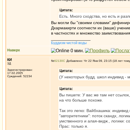
Цитата:
Есть. Много сходства, но есть и разл
Вы могли бы "своими словами" дефиниров
Дхармакирти соотнести их (ваше) учение
в частностях и множество заимствования
_________________
Буддизм чистой воды
Наверх
КИ
№
62130
Добавлено: Чт 22 Янв 09, 23:15 (18 лет том
3Д
Зарегистрирован:
Цитата:
17.02.2005
Суждений: 52234
(У некоторых будд. школ индивид - м
Цитата:
Вы пишете: У вас же там нет ссылок,
на что больше похоже.
Так это легко: Вайбхашика: индивид (
"авторитетники": поток скандх, логи
умственного и алая-видж., логики: 
Прас: только я.