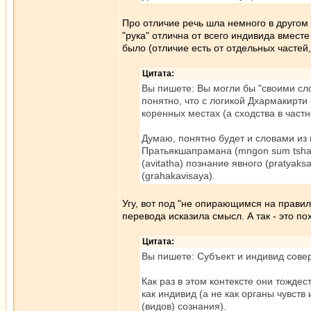
Про отличие речь шла немного в другом 
"рука" отлична от всего индивида вместе 
было (отличие есть от отдельных частей,
Цитата:
Вы пишете: Вы могли бы "своими сло
понятно, что с логикой Дхармакирти
коренных местах (а сходства в част
Думаю, понятно будет и словами из 
Пратьякшапрамана (mngon sum tsh
(avitatha) познание явного (pratya
(grahakavisaya).
Угу, вот под "не опирающимся на прави
перевода исказила смысл. А так - это по
Цитата:
Вы пишете: Субъект и индивид сове
Как раз в этом контексте они тождес
как индивид (а не как органы чувств
(видов) сознания).