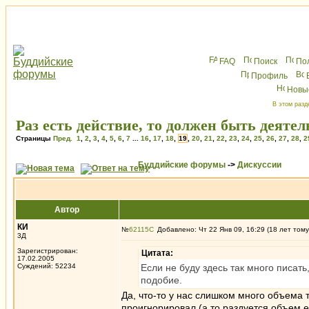
FAQ
Поиск
По
Профиль
Новы
В этом разд
Раз есть действие, то должен быть деятел
Страницы
Пред.
1
,
2
,
3
,
4
,
5
,
6
,
7
...
16
,
17
,
18
,
19
,
20
,
21
,
22
,
23
,
24
,
25
,
26
,
27
,
28
,
2
Буддийские форумы
->
Дискуссии
Автор
КИ
№
62115
Добавлено: Чт 22 Янв 09, 16:29 (18 лет тому
3Д
Зарегистрирован:
Цитата:
17.02.2005
Суждений: 52234
Если не буду здесь так много писать
подобие.
Да, что-то у нас слишком много объема т
проигнорировал (а то раздуется объем 