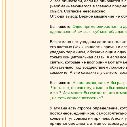
2. все обыватели, если не опираются в 
(необманывающегося в главном предмет
смысл. Согласие невозможно.
Отсюда вывод: Верное мышление не об
Вы пишете:
Одно прямо опирается на др
единственный смысл - субъект обладани
Без атмана нет упаданы даже как только 
его частных (как и концепты причин и сл
упадану термином, обозначающим одну и
только концептуальная связь. А если все
святых, которые не воспринимают атман
обязательно под воздействием ложного в
самахите. А вне самахиты у святого, в
Вы пишете:
Не понимаю, зачем Вы разры
Что такое, по вашему, атман в бытовом
и т.п.? Или может Вы считаете, что атм
, не есть ложное воззрение?
У атмана есть строгое определение, кот
постоянное, единичное, самостоятельное
концепт) тут совсем ни при чем. А если
придется смешивать атман со всеми дх