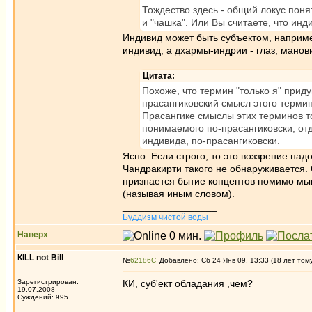
Тождество здесь - общий локус понят
и "чашка". Или Вы считаете, что ин
Индивид может быть субъектом, например
индивид, а дхармы-индрии - глаз, манов
Цитата:
Похоже, что термин "только я" прид
прасангиковский смысл этого термин
Прасангике смыслы этих терминов т
понимаемого по-прасангиковски, отд
индивида, по-прасангиковски.
Ясно. Если строго, то это воззрение над
Чандракирти такого не обнаруживается. 
признается бытие концептов помимо мышл
(называя иным словом).
_________________
Буддизм чистой воды
Наверх
КILL not Вill
№
62186
Добавлено: Сб 24 Янв 09, 13:33 (18 лет том
Зарегистрирован:
КИ, суб'ект обладания ,чем?
19.07.2008
Суждений: 995