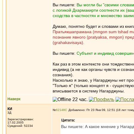
Вы пишете:
Вы могли бы "своими словами
с логикой Дхармакирти соотнести их (ва
сходства в частностях и множество заим
Думаю, понятно будет и словами из книг
Пратьякшапрамана (mngon sum tshad ma
познание явного (pratyaksa, mngon) пр
(grahakavisaya).
Вы пишете:
Субъект и индивид совершен
Как раз в этом контексте они тождествен
индивид (а не как органы чувств и созна
сознания).
Насколько я знаю, у Нагарджуны нет про 
"Только я" (только концепт я - существу
вписывается в систему Нагарджуны.
Наверх
КИ
№
62148
Добавлено: Пт 23 Янв 09, 12:51 (18 лет том
3Д
Зарегистрирован:
Цитата:
17.02.2005
Суждений: 52234
Вы пишете: А какое мнение у Нагар