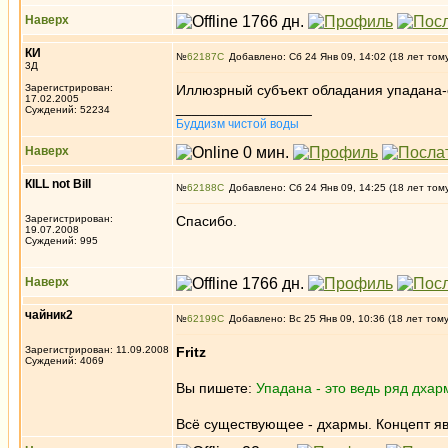
Наверх
КИ
№
62187
Добавлено: Сб 24 Янв 09, 14:02 (18 лет том
3Д
Зарегистрирован:
Иллюзрный субъект обладания упадана-
17.02.2005
_________________
Суждений: 52234
Буддизм чистой воды
Наверх
КILL not Вill
№
62188
Добавлено: Сб 24 Янв 09, 14:25 (18 лет том
Зарегистрирован:
Спасибо.
19.07.2008
Суждений: 995
Наверх
чайник2
№
62199
Добавлено: Вс 25 Янв 09, 10:36 (18 лет том
Зарегистрирован: 11.09.2008
Fritz
Суждений: 4069
Вы пишете:
Упадана - это ведь ряд дха
Всё существующее - дхармы. Концепт яв