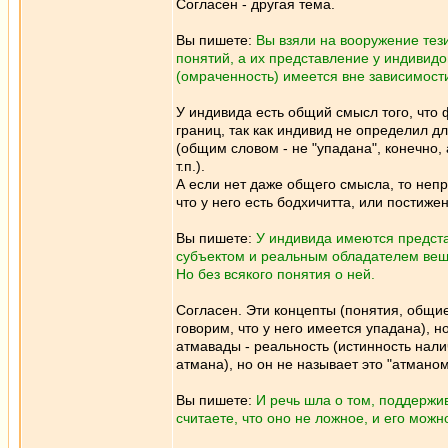
Согласен - другая тема.
Вы пишете:
Вы взяли на вооружение тези
понятий, а их представление у индивидо
(омраченность) имеется вне зависимости
У индивида есть общий смысл того, что
границ, так как индивид не определил д
(общим словом - не "упадана", конечно, 
т.п.).
А если нет даже общего смысла, то непр
что у него есть бодхичитта, или постиже
Вы пишете:
У индивида имеются предста
субъектом и реальным обладателем вещей 
Но без всякого понятия о ней.
Согласен. Эти концепты (понятия, общи
говорим, что у него имеется упадана), 
атмавады - реальность (истинность нали
атмана), но он не называет это "атманом
Вы пишете:
И речь шла о том, поддержив
считаете, что оно не ложное, и его можн