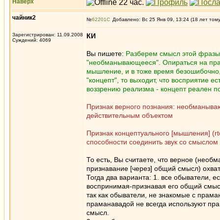
Наверх
чайник2
№
62201
Добавлено: Вс 25 Янв 09, 13:24 (18 лет том
Зарегистрирован: 11.09.2008
КИ
Суждений: 4069
Вы пишете:
Разберем смысл этой фразы
"необманывающееся". Опираться на пра
мышление, и в тоже время безошибочно,
"концепт", то выходит, что восприятие 
воззрению реализма - концепт реален 
Признак верного познания: необманыва
действительным объектом
Признак концептуального [мышления] (r
способности соединить звук со смыслом
То есть, Вы считаете, что верное (нео
признавание [через] общий смысл) охв
Тогда два варианта: 1. все обыватели, 
воспринимая-признавая его общий смыс
так как обыватели, не знакомые с прама
праманавадой не всегда используют пр
смысл.