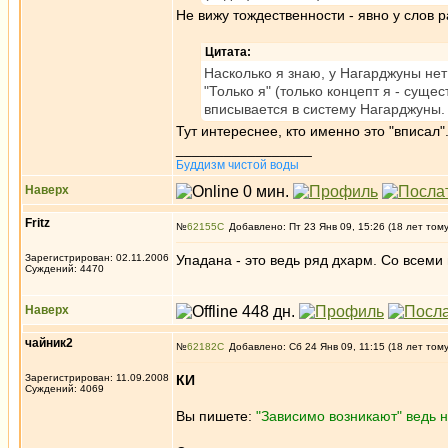
Не вижу тождественности - явно у слов 
Цитата:
Насколько я знаю, у Нагарджуны нет 
"Только я" (только концепт я - суще
вписывается в систему Нагарджуны.
Тут интереснее, кто именно это "вписал".
_________________
Буддизм чистой воды
Наверх
Fritz
№
62155
Добавлено: Пт 23 Янв 09, 15:26 (18 лет том
Зарегистрирован: 02.11.2006
Упадана - это ведь ряд дхарм. Со всем
Суждений: 4470
Наверх
чайник2
№
62182
Добавлено: Сб 24 Янв 09, 11:15 (18 лет том
Зарегистрирован: 11.09.2008
КИ
Суждений: 4069
Вы пишете:
"Зависимо возникают" ведь н