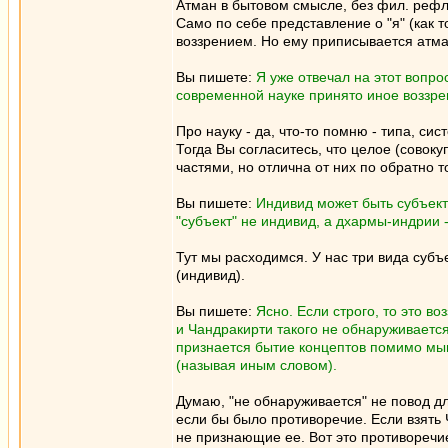
Атман в бытовом смысле, без фил. рефле
Само по себе представление о "я" (как т
воззрением. Но ему приписывается атман
Вы пишете:
Я уже отвечал на этот вопрос
современной науке принято иное воззре
Про науку - да, что-то помню - типа, си
Тогда Вы согласитесь, что целое (совоку
частями, но отлична от них по обратно т
Вы пишете:
Индивид может быть субъект
"субъект" не индивид, а дхармы-индрии -
Тут мы расходимся. У нас три вида субъе
(индивид).
Вы пишете:
Ясно. Если строго, то это в
и Чандракирти такого не обнаруживается
признается бытие концептов помимо мышл
(называя иным словом).
Думаю, "не обнаруживается" не повод дл
если бы было противоречие. Если взять Ч
не признающие ее. Вот это противоречи