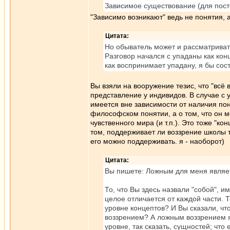
Зависимое существование (для пост
"Зависимо возникают" ведь не понятия, 
Цитата:
Но обыватель может и рассматриват
Разговор начался с упаданы как кон
как воспринимает упадану, я бы сос
Вы взяли на вооружение тезис, что "всё 
представление у индивидов. В случае с 
имеется вне зависимости от наличия по
философском понятии, а о том, что он
чувственного мира (и т.п.). Это тоже "ко
том, поддерживает ли воззрение школы т
его можно поддерживать. я - наоборот)
Цитата:
Вы пишете: Ложным для меня являетс
То, что Вы здесь назвали "собой", и
целое отличается от каждой части. Т
уровне концептов? И Вы сказали, чт
воззрением? А ложным воззрением я
уровне, так сказать, сущностей; что 