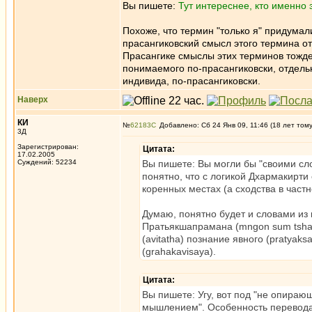
Вы пишете:
Тут интереснее, кто именно э
Похоже, что термин "только я" придумал
прасангиковский смысл этого термина от
Прасангике смыслы этих терминов тожде
понимаемого по-прасангиковски, отдельн
индивида, по-прасангиковски.
Наверх
КИ
№
62183
Добавлено: Сб 24 Янв 09, 11:46 (18 лет том
3Д
Зарегистрирован:
Цитата:
17.02.2005
Суждений: 52234
Вы пишете: Вы могли бы "своими сло
понятно, что с логикой Дхармакирти
коренных местах (а сходства в част
Думаю, понятно будет и словами из 
Пратьякшапрамана (mngon sum tsh
(avitatha) познание явного (pratya
(grahakavisaya).
Цитата:
Вы пишете: Угу, вот под "не опира
мышлением". Особенность перевода и