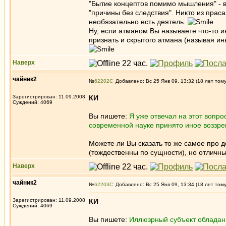
"Бытие концептов помимо мышления" - вс
"причины без следствия". Никто из праса
необязательно есть деятель.
Ну, если атманом Вы называете что-то и
признать и скрытого атмана (называя ин
Наверх
чайник2
№
62202
Добавлено: Вс 25 Янв 09, 13:32 (18 лет том
Зарегистрирован: 11.09.2008
КИ
Суждений: 4069
Вы пишете:
Я уже отвечал на этот вопрос
современной науке принято иное воззре
Можете ли Вы сказать то же самое про де
(тождественны по сущности), но отличны
Наверх
чайник2
№
62203
Добавлено: Вс 25 Янв 09, 13:34 (18 лет том
Зарегистрирован: 11.09.2008
КИ
Суждений: 4069
Вы пишете:
Иллюзрный субъект обладан