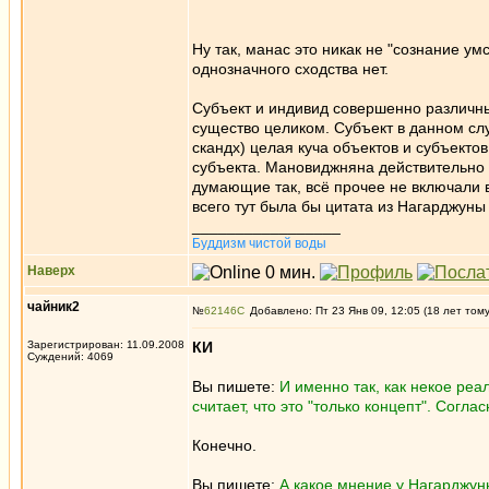
Ну так, манас это никак не "сознание ум
однозначного сходства нет.
Субъект и индивид совершенно различны
существо целиком. Субъект в данном слу
скандх) целая куча объектов и субъекто
субъекта. Мановиджняна действительно "п
думающие так, всё прочее не включали в
всего тут была бы цитата из Нагарджуны 
_________________
Буддизм чистой воды
Наверх
чайник2
№
62146
Добавлено: Пт 23 Янв 09, 12:05 (18 лет том
Зарегистрирован: 11.09.2008
КИ
Суждений: 4069
Вы пишете:
И именно так, как некое ре
считает, что это "только концепт". Согла
Конечно.
Вы пишете:
А какое мнение у Нагарджун