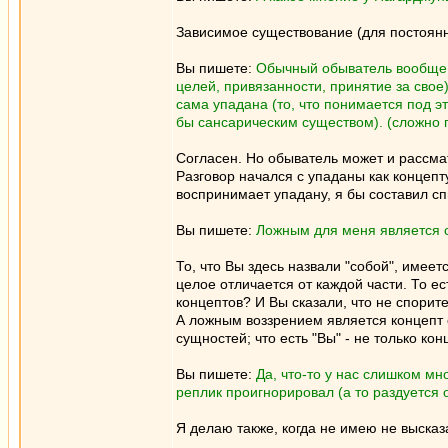
Зависимое существование (для постоянн
Вы пишете:
Обычный обыватель вообще н
целей, привязанности, принятие за свое)
сама упадана (то, что понимается под э
бы сансарическим существом). (сложно г
Согласен. Но обыватель может и рассма
Разговор начался с упаданы как концепт
воспринимает упадану, я бы составил с
Вы пишете:
Ложным для меня является с
То, что Вы здесь назвали "собой", имеет
целое отличается от каждой части. То ес
концептов? И Вы сказали, что не спорит
А ложным воззрением является концепт о
сущностей; что есть "Вы" - не только ко
Вы пишете:
Да, что-то у нас слишком мн
реплик проигнорировал (а то раздуется
Я делаю также, когда не имею не выска