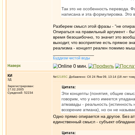
Так это не особенность перевода. Ф
написана и эта формулировка. Это 
Разберем смысл этой фразы - "не опир
Опираться на правильный аргумент - бы
время безошибочно, то значит это вообщ
выходит, что восприятие есть прямое з
реализма - концепт реален помимо мыш
_________________
Буддизм чистой воды
Наверх
КИ
№
62185
Добавлено: Сб 24 Янв 09, 13:14 (18 лет том
3Д
Зарегистрирован:
Цитата:
17.02.2005
Суждений: 52234
Эти концепты (понятия, общие смыс
говорим, что у него имеется упадан
атмавады - реальность (истинность 
воззрение атмана), но он не называе
Одно прямо опирается на другое. Без а
единственный смысл - субъект обладани
Цитата: