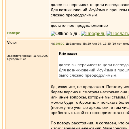
далее вы перечисляте цели исследовани
Для возникновений ИсуИзма в прошлом п
сложно преододолимым.
_________________
достаточнее предположенных
Наверх
Victor
№
32982
Добавлено: Вс 29 Апр 07, 17:35 (19 лет том
Krie пишет:
Зарегистрирован: 11.04.2007
Суждений: 45
далее вы перечисляте цели исследо
Для возникновений ИсуИзма в прошл
было сложно преододолимым.
Да, извините, не предложил. Поэтому 
берем версию и смотрим насколько она 
или иные вопросы, которые мы ставим. П
можно будет отбросить, и поискать боле
(потому что ученые археологи, в том чи
прибегать к такой вот экспериментально
По поводу расстояния, я согласен, что
к тому времени Александр Македонский 