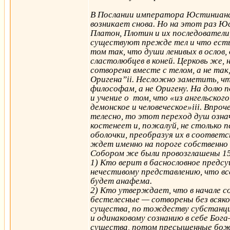
В Послании императора Юстиниана 
возникает снова. Но на этот раз Ю
Платон, Плотин и их последователи
существуют прежде тел и что есть 
том так, что души ленивых в ослов,
сластолюбцев в коней. Церковь же
сотворена вместе с телом, а не так
Оригена”ii. Несложно заметить, чт
философам, а не Оригену. На долю 
и учение о том, что «из ангельског
демонское и человеческое»iii. Впроч
телесно, то этот переход душ озна
костенеет и, пожалуй, не столько п
оболочки, преобразуя их в соответ
ждет именно на пороге собственно 
Собором же были провозглашены 1
1) Кто верит в баснословное предсу
нечестивому представлению, что все
будет анафема.
2) Кто утверждает, что в начале 
бестелесные — сотворены без всяко
существа, по тождеству субстанции
и одинаковому сознанию в себе Бога
существа, потом пресыщенные боже