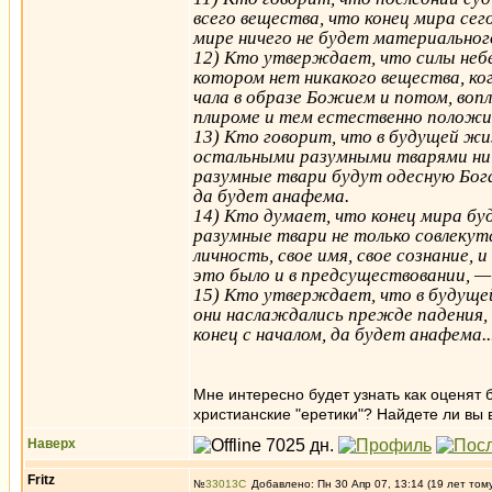
всего вещества, что конец мира сег
мире ничего не будет материальног
12) Кто утверждает, что силы небес
котором нет никакого вещества, ко
чала в образе Божием и потом, вопл
плироме и тем естественно положи
13) Кто говорит, что в будущей жи
остальными разумными тварями ни по
разумные твари будут одесную Бога
да будет анафема.
14) Кто думает, что конец мира бу
разумные твари не только совлекут
лич­ность, свое имя, свое сознание
это было и в предсуществовании, —
15) Кто утверждает, что в будущей
они наслаждались прежде падения, и
конец с началом, да будет анафема..
Мне интересно будет узнать как оценят б
христианские "еретики"? Найдете ли вы
Наверх
Fritz
№
33013
Добавлено: Пн 30 Апр 07, 13:14 (19 лет том