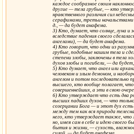
каждое сообразное своим наклоннос
другие — тела грубые, — кто утве
нравственного различия сил небесны
серафимами, третьи начальствами 
д., — да будет анафема.
3) Кто, думает, что солнце, луна 
вследствие падения своего сделалас
ангелами), — да будет анафема.
4) Кто говорит, что одни из разумн
грубые, подобные нашим тела и сде
степени злобы, заключены в тела х
духов злобы и погибели, — да будет
5) Кто думает, что ангел или арха
человеком и злым демоном, и наобо
ангелом и потом последовательно п
высшего, кто вообще полагает, что
совершеннейших, а эти в свою очер
6) Кто утверждает что есть два род
высших падших духов, — что только 
созерцании Бога — и этот дух есть
между тем как вся природа телесна
него, кто утверждает также, что 
но, имея сам в себе и идею своег
бытия и жизни, — сухость, влажнос
силой, — да будет анафема.