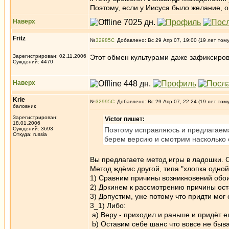
Поэтому, если у Иисуса было желание, о
Наверх
Fritz
№
32985
Добавлено: Вс 29 Апр 07, 19:00 (19 лет том
Зарегистрирован: 02.11.2006
Этот обмен культурами даже зафиксиров
Суждений: 4470
Наверх
Krie
№
32995
Добавлено: Вс 29 Апр 07, 22:24 (19 лет том
баловник
Зарегистрирован:
Victor пишет:
18.01.2006
Суждений: 3693
Поэтому исправляюсь и предлагаем
Откуда: russia
берем версию и смотрим насколько 
Вы предлагаете метод игры в ладошки. 
Метод ждёмс другой, типа "хлопка одной
1) Сравним причины возникновений обои
2) Докинем к рассмотрению причины ост
3) Допустим, уже потому что придти мог 
3_1) Либо:
a) Веру - приходил и раньше и придёт е
b) Оставим себе шанс что вовсе не быва