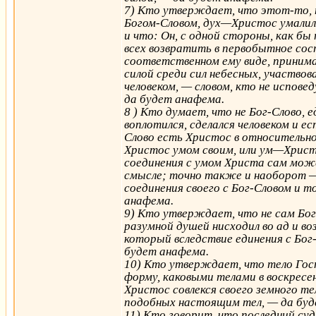
7) Кто утверждает, что этот-то, 
Богом-Словом, дух—Христос умалил 
и что: Он, с одной стороны, как бы
всех возвратить в первобытное сос
соответственном ему виде, принимал
силой среди сил небесных, участво
человеком, — словом, кто не исповед
да будет анафема.
8 ) Кто думает, что не Бог-Слово,
воплотился, сделался человеком и е
Слово есть Христос в относительн
Христос умом своим, или ум—Христо
соединения с умом Христа сам мож
смысле; точно также и наоборот —
соединения своего с Бог-Словом и 
анафема.
9) Кто утверждает, что не сам Бог-
разумной душей нисходил во ад и во
который вследствие единения с Бог
будет анафема.
10) Кто утверждает, что тело Госп
форму, каковыми телами в воскресе
Христос совлекся своего земного те
подобных настоящим тел, — да буд
11) Кто говорит, что последний су