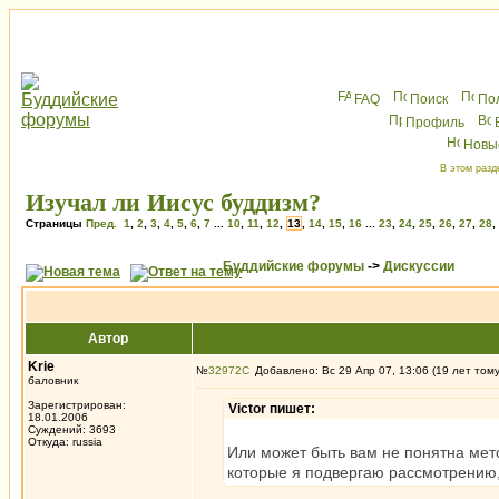
FAQ
Поиск
По
Профиль
Новы
В этом разд
Изучал ли Иисус буддизм?
Страницы
Пред.
1
,
2
,
3
,
4
,
5
,
6
,
7
...
10
,
11
,
12
,
13
,
14
,
15
,
16
...
23
,
24
,
25
,
26
,
27
,
28
,
Буддийские форумы
->
Дискуссии
Автор
Krie
№
32972
Добавлено: Вс 29 Апр 07, 13:06 (19 лет том
баловник
Зарегистрирован:
Victor пишет:
18.01.2006
Суждений: 3693
Откуда: russia
Или может быть вам не понятна мет
которые я подвергаю рассмотрению