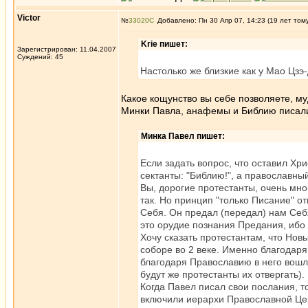
Victor
№
33020
Добавлено: Пн 30 Апр 07, 14:23 (19 лет том
Krie пишет:
Зарегистрирован: 11.04.2007
Суждений: 45
Настолько же близкие как у Мао Цзэ
Какое кощунство вы себе позволяете, му
Минки Павла, анафемы и Библию писал
Минка Павел пишет:
Если задать вопрос, что оставил Хри
сектанты: "Библию!", а православ
Вы, дорогие протестанты, очень мног
так. Но принцип "только Писание" от
Себя. Он предал (передал) нам Себ
это орудие познания Предания, ибо
Хочу сказать протестантам, что 
соборе во 2 веке. Именно благодар
благодаря Православию в него вошл
будут же протестанты их отвергать).
Когда Павел писал свои послания, т
включили иерархи Православной Це