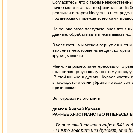
Согласитесь, что с таким невежественны
лично меня вгоняла и официальная Библ
реальная история Иисуса по неопредел
подтверждают прежде всего сами правос
На основе этого постулата, зная что я 
данные, обрабатывать и испытывать их, 
В частности, мы можем вернуться к эти
выяснить некоторые из вещей, который 
крупиц мозаики.
Меня, например, заинтересовало то рвен
поленился целую книгу по этому поводу 
В этой книжке я думаю, Кураев частично
в последствии были убраны из всех свят
еритические.
Вот отрывок из его книги:
диакон Андрей Кураев
РАННЕЕ ХРИСТИАНСТВО И ПЕРЕСЕЛ
...Вот полный текст анафем 543 год
«1) Кто говорит или думает, что д