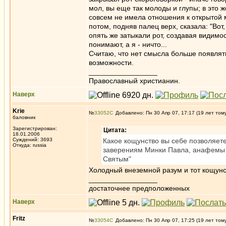
мол, вы еще так молоды и глупы; в это 
совсем не имела отношения к открытой 
потом, подняв палец верх, сказала: "Вот,
опять же затыкали рот, создавая видимос
понимают, а я - ничто...
Считаю, что нет смысла больше появлять
возможности.
_________________
Православный христианин.
Наверх
Krie
№
33052
Добавлено: Пн 30 Апр 07, 17:17 (19 лет том
баловник
Зарегистрирован:
Цитата:
18.01.2006
Суждений: 3693
Какое кощунство вы себе позволяете
Откуда: russia
заверениям Минки Павла, анафемы 
Святым"
Холодный внеземной разум и тот кощунс
_________________
достаточнее предположенных
Наверх
Fritz
№
33054
Добавлено: Пн 30 Апр 07, 17:25 (19 лет том