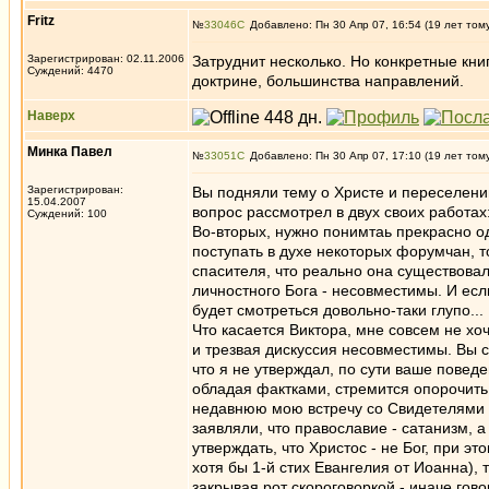
Fritz
№
33046
Добавлено: Пн 30 Апр 07, 16:54 (19 лет том
Зарегистрирован: 02.11.2006
Затруднит несколько. Но конкретные кни
Суждений: 4470
доктрине, большинства направлений.
Наверх
Минка Павел
№
33051
Добавлено: Пн 30 Апр 07, 17:10 (19 лет том
Зарегистрирован:
Вы подняли тему о Христе и переселении
15.04.2007
вопрос рассмотрел в двух своих работах
Суждений: 100
Во-вторых, нужно понимтаь прекрасно о
поступать в духе некоторых форумчан, т
спасителя, что реально она существовал
личностного Бога - несовместимы. И есл
будет смотреться довольно-таки глупо...
Что касается Виктора, мне совсем не хо
и трезвая дискуссия несовместимы. Вы 
что я не утверждал, по сути ваше поведе
обладая фактками, стремится опорочить
недавнюю мою встречу со Свидетелями И
заявляли, что православие - сатанизм, а
утверждать, что Христос - не Бог, при э
хотя бы 1-й стих Евангелия от Иоанна), 
закрывая рот скороговоркой - иначе гов