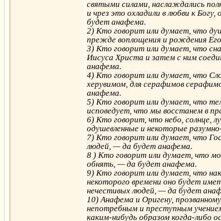
святыми силами, наслаждались пол
и чрез это охладили в любви к Богу
будет анафема.
2) Кто говорит или думает, что ду
прежде воплощения и рождения Его
3) Кто говорит или думает, что сн
Иисуса Христа и затем с ним соед
анафема.
4) Кто говорит или думает, что Сл
херувимом, для серафимов серафимо
анафема.
5) Кто говорит или думает, что те
исповедует, что мы восстанем в пр
6) Кто говорит, что небо, солнце, л
одушевленные и некоторые разумно
7) Кто говорит или думает, что Гос
людей, — да будет анафема.
8 ) Кто говорит или думает, что мо
обнять, — да будет анафема.
9) Кто говорит или думает, что на
некоторого времени оно будет иметь
нечестивых людей, — да будет ана
10) Анафема и Оригену, прозванном
непотребным и преступным учением,
каким-нибудь образом когда-либо о