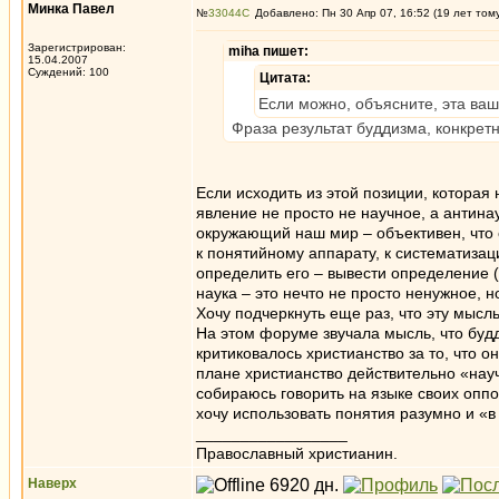
Минка Павел
№
33044
Добавлено: Пн 30 Апр 07, 16:52 (19 лет том
Зарегистрирован:
miha пишет:
15.04.2007
Суждений: 100
Цитата:
Если можно, объясните, эта ваш
Фраза результат буддизма, конкретн
Если исходить из этой позиции, которая
явление не просто не научное, а антинау
окружающий наш мир – объективен, что о
к понятийному аппарату, к систематизац
определить его – вывести определение (
наука – это нечто не просто ненужное, но
Хочу подчеркнуть еще раз, что эту мысль
На этом форуме звучала мысль, что будд
критиковалось христианство за то, что он
плане христианство действительно «науч
собираюсь говорить на языке своих опп
хочу использовать понятия разумно и «в
_________________
Православный христианин.
Наверх