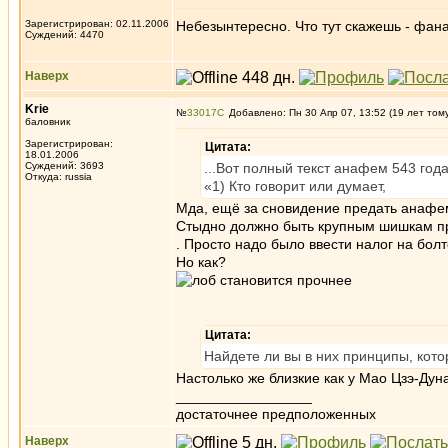
Зарегистрирован: 02.11.2006
Небезынтересно. Что тут скажешь - фан
Суждений: 4470
Наверх
Krie
№
33017
Добавлено: Пн 30 Апр 07, 13:52 (19 лет том
баловник
Зарегистрирован:
Цитата:
18.01.2006
Суждений: 3693
...Вот полный текст анафем 543 года
Откуда: russia
«1) Кто говорит или думает,
Мда, ещё за сновидение предать анафе
Стыдно должно быть крупным шишкам пр
. Просто надо было ввести налог на бол
Но как?
Цитата:
Найдете ли вы в них принципы, кот
Настолько же близкие как у Мао Цзэ-Дун
_________________
достаточнее предположенных
Наверх