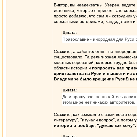
Виктор, вы неадекватны. Уверен, ведете 
источники, которые я привел - это серье
просто добавлю, что сам я - сотрудник 
серьезными историками, кандидатами и 
Цитата:
Православие - инородная для Руси р
Скажите, а сайентология - не инородная
существовало. Та религиозная языческая
местных верований, которые трудно было
области истории и
попросить вас прив
христианства на Руси и вывести из э
Владимире было крещение Руси!) не
Цитата:
Да и прошу вас: не пытайтесь давить
этом мире нет никаких авторитетов, 
Скажите, как возможно с вами вести серь
литературу", "изучали вопрос", а потом
у
истории и вообще, "думаю как хочу".
Цитата: