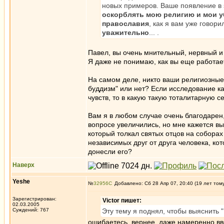
новых примеров. Ваше появление в 
оскорблять мою религию и мои 
православия
, как я вам уже говор
уважительно
... .
Павел, вы очень мнительный, нервный и 
Я даже не понимаю, как вы еще работает
На самом деле, никто ваши религиозные 
буддизм" или нет? Если исследование к
чувств, то в какую такую тоталитарную с
Вам я в любом случае очень благодарен,
вопросе увеличились, но мне кажется вы 
который толкал святых отцов на собора
независимых друг от друга человека, ко
донесли его?
Наверх
Yeshe
№
32956
Добавлено: Сб 28 Апр 07, 20:40 (19 лет том
Зарегистрирован:
Victor пишет:
02.03.2005
Суждений: 767
Эту тему я поднял, чтобы выяснить 
ошибаетесь. вернее, даже намеренно вв