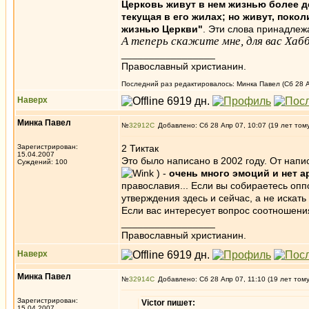
Церковь живут в нем жизнью более д
текущая в его жилах; но живут, поко
жизнью Церкви"
. Эти слова принадлеж
А теперь скажите мне, для вас Ха
_________________
Православный христианин.
Последний раз редактировалось: Минка Павел (Сб 28 Ап
Наверх
Минка Павел
№
32912
Добавлено: Сб 28 Апр 07, 10:07 (19 лет том
Зарегистрирован:
2 Тиктак
15.04.2007
Это было написано в 2002 году. От напис
Суждений: 100
) -
очень много эмоций и нет а
православия... Если вы собираетесь опп
утверждения здесь и сейчас, а не искать
Если вас интересует вопрос соотношени
_________________
Православный христианин.
Наверх
Минка Павел
№
32914
Добавлено: Сб 28 Апр 07, 11:10 (19 лет том
Зарегистрирован:
Victor пишет:
15.04.2007