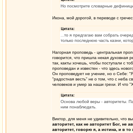
Но посмотрите словарные дефиниции 
Икона, мой дорогой, в переводе с гречес
Цитата:
...то я предгагаю вам собрать очере
только последнюю часть казни, кото
Нагорная проповедь - центральная пропо
говорится, что пришла некая духовная ре
так, какты хочешь, чтобы поступали с т
проповедан и известен - что здесь ново
Он проповедует не учение, но о Себе: "Я
"радостная весть" не о том, что с неба 
человеков и умер за наши грехи. И что "Х
Цитата:
Основа любой веры - авторитеты. Па
ним понаблюдать.
Виктор, для меня не удивительно, что 
авторитет, как не авторитет Бог, не 
авторитет, говорю я, а истина, и в т