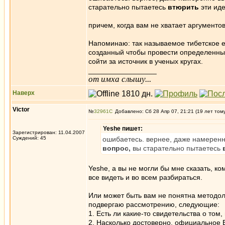
старательно пытаетесь
втюрить
эти иде
причем, когда вам не хватает аргументов
Напоминаю: так называемое тибетское ев
созданный чтобы провести определенные 
сойти за источник в ученых кругах.
_________________
от имха слышу...
Наверх
Victor
№
32961
Добавлено: Сб 28 Апр 07, 21:21 (19 лет том
Yeshe пишет:
Зарегистрирован: 11.04.2007
Суждений: 45
ошибаетесь. вернее, даже намеренн
вопрос,
вы старательно пытаетесь
Yeshe, а вы не могли бы мне сказать, к
все видеть и во всем разбираться.
Или может быть вам не понятна методол
подвергаю рассмотрению, следующие:
1. Есть ли какие-то свидетельства о том
2. Насколько достоверно, официальное 