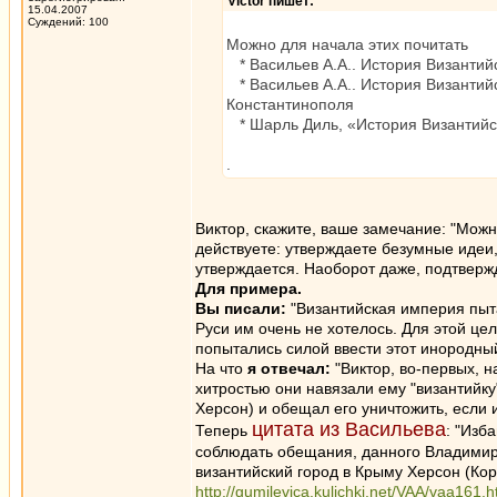
Victor пишет:
15.04.2007
Суждений: 100
Можно для начала этих почитать
* Васильев А.А.. История Византийс
* Васильев А.А.. История Византийс
Константинополя
* Шарль Диль, «История Византийско
.
Виктор, скажите, ваше замечание: "Можно
действуете: утверждаете безумные идеи, 
утверждается. Наоборот даже, подтвер
Для примера.
Вы писали:
"Византийская империя пыта
Руси им очень не хотелось. Для этой ц
попытались силой ввести этот инородны
На что
я отвечал:
"Виктор, во-первых, н
хитростью они навязали ему "византийку
Херсон) и обещал его уничтожить, если и
цитата из Васильева
Теперь
: "Изб
соблюдать обещания, данного Владимиру
византийский город в Крыму Херсон (Корс
http://gumilevica.kulichki.net/VAA/vaa16