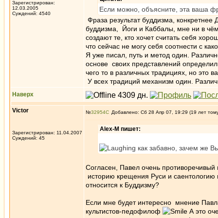
Зарегистрирован:
12.03.2005
Если можно, объясните, эта ваша фр
Суждений: 4540
Фраза результат буддизма, конкретнее 
буддизма, Йоги и Каббалы, мне ни в чём
создают те, кто хочет считать себя хоро
что сейчас не могу себя соотнести с как
Я уже писал, путь и метод один. Различ
основе своих представлений определили
чего то в различных традициях, но это в
У всех традиций механизм один. Различ
Наверх
Victor
№
32954
Добавлено: Сб 28 Апр 07, 19:29 (19 лет том
Alex-M пишет:
Зарегистрирован: 11.04.2007
Суждений: 45
как забавно, зачем же В
Согласен, Павел очень противоречивый и
историю крещения Руси и саентологию в
относится к Буддизму?
Если мне будет интересно мнение Павла
культистов-педофилоф
А это оч