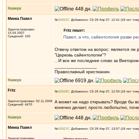
Наверх
Минка Павел
№
32922
Добавлено: Сб 28 Апр 07, 12:41 (19 лет том
Зарегистрирован:
Fritz пишет:
15.04.2007
Суждений: 100
Павел, а что, сайентология разве р
Отвечу ответом на вопрос: является ли
"Церковь сайентологии"?
...И все же последнее слово за Викторо
_________________
Православный христианин.
Наверх
Fritz
№
32926
Добавлено: Сб 28 Апр 07, 12:50 (19 лет том
Зарегистрирован: 02.11.2006
А может не надо открывать? Вроде бы все
Суждений: 4470
конечно делает, просто любопытно, поче
Наверх
Минка Павел
№
32927
Добавлено: Сб 28 Апр 07, 13:07 (19 лет том
Зарегистрирован: