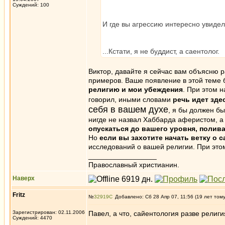
Суждений: 100
И где вы агрессию интересно увидел
...Кстати, я не буддист, а саентолог.
Виктор, давайте я сейчас вам объясню 
примеров. Ваше появление в этой теме 
религию и мои убеждения
. При этом 
говорил, иными словами
речь идет зде
себя в вашем духе
, я бы должен бы
нигде не назвал Хаббарда аферистом, а 
опускаться до вашего уровня, полива
Но
если вы захотите начать ветку о 
исследований о вашей религии. При эт
_________________
Православный христианин.
Наверх
Fritz
№
32919
Добавлено: Сб 28 Апр 07, 11:56 (19 лет том
Зарегистрирован: 02.11.2006
Павел, а что, сайентология разве рели
Суждений: 4470