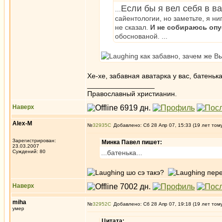
Если бы я вел себя в в
...
сайентологии, но заметьте, я ни
не сказал.
И не собираюсь опу
обоснованой. ...
как забавно, зачем же В
Хе-хе, забавная аватарка у вас, батеньк
_________________
Православный христианин.
Наверх
Alex-M
№
32935
Добавлено: Сб 28 Апр 07, 15:33 (19 лет том
Зарегистрирован:
Минка Павел пишет:
23.03.2007
Суждений: 80
...батенька...
шо сэ такэ?
пере
Наверх
miha
№
32952
Добавлено: Сб 28 Апр 07, 19:18 (19 лет том
умер
Цитата: