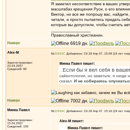
Я заметил несоответствие в ваших утвер
масштабах крещения Руси, о его влиянии
Виктор, но все же попрошу вас, найдите,
читали, а просто пытаетесь придать себ
которые вы допустили, чтобы считать ав
_________________
Православный христианин.
Наверх
Alex-M
№
32933
Добавлено: Сб 28 Апр 07, 15:09 (19 лет том
Зарегистрирован:
Минка Павел пишет:
23.03.2007
Если бы я вел себя в ваше
Суждений: 80
...
сайентологии, но заметьте, я нигде 
сказал.
И не собираюсь опускатьс
как забавно, зачем же Вы вс
Наверх
Минка Павел
№
32934
Добавлено: Сб 28 Апр 07, 15:16 (19 лет том
Зарегистрирован:
Alex-M пишет:
15.04.2007
Суждений: 100
Минка Павел пишет: