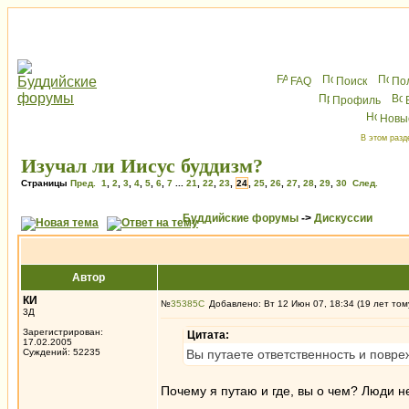
FAQ
Поиск
По
Профиль
Новы
В этом разд
Изучал ли Иисус буддизм?
Страницы
Пред.
1
,
2
,
3
,
4
,
5
,
6
,
7
...
21
,
22
,
23
,
24
,
25
,
26
,
27
,
28
,
29
,
30
След.
Буддийские форумы
->
Дискуссии
Автор
КИ
№
35385
Добавлено: Вт 12 Июн 07, 18:34 (19 лет том
3Д
Зарегистрирован:
Цитата:
17.02.2005
Суждений: 52235
Вы путаете ответственность и повре
Почему я путаю и где, вы о чем? Люди н