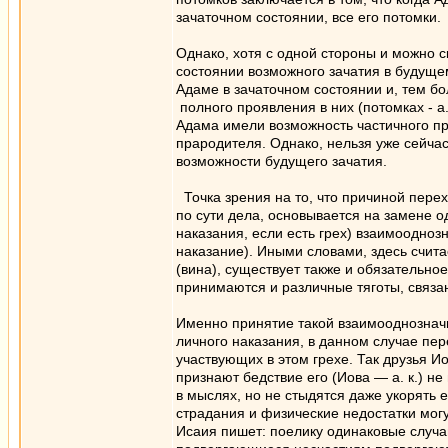
зачаточном состоянии, все его потомки.
Однако, хотя с одной стороны и можно с
состоянии возможного зачатия в будущем,
Адаме в зачаточном состоянии и, тем бо
полного проявления в них (потомках - а.
Адама имели возможность частичного про
прародителя. Однако, нельзя уже сейчас
возможности будущего зачатия.
Точка зрения на то, что причиной перех
по сути дела, основывается на замене о
наказания, если есть грех) взаимоодноз
наказание). Иными словами, здесь счита
(вина), существует также и обязательное
принимаются и различные тяготы, связа
Именно принятие такой взаимооднозначн
личного наказания, в данном случае пе
участвующих в этом грехе. Так друзья И
признают бедствие его (Иова — а. к.) не
в мыслях, но не стыдятся даже укорять е
страдания и физические недостатки могут 
Исаия пишет: поелику одинаковые случай