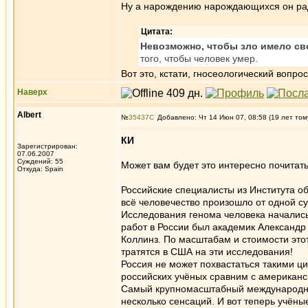
Ну а нарождению нарождающихся он рад
Цитата:
Невозможно, чтобы зло имело св
того, чтобы человек умер.
Вот это, кстати, гносеологический вопр
Наверх
Albert
№
35437
Добавлено: Чт 14 Июн 07, 08:58 (19 лет том
КИ
Зарегистрирован:
07.06.2007
Суждений: 55
Может вам будет это интересно почита
Откуда: Spain
Российские специалисты из Института о
всё человечество произошло от одной с
Исследования генома человека начались
работ в России был академик Александ
Коллинз. По масштабам и стоимости этот
тратятся в США на эти исследования!
Россия не может похвастаться такими ц
российских учёных сравним с американс
Самый крупномасштабный международны
несколько сенсаций. И вот теперь учёны