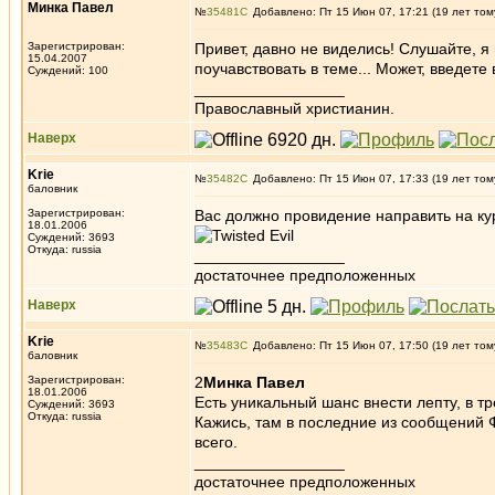
Минка Павел
№
35481
Добавлено: Пт 15 Июн 07, 17:21 (19 лет том
Зарегистрирован:
Привет, давно не виделись! Слушайте, я 
15.04.2007
поучавствовать в теме... Может, введете
Суждений: 100
_________________
Православный христианин.
Наверх
Krie
№
35482
Добавлено: Пт 15 Июн 07, 17:33 (19 лет том
баловник
Зарегистрирован:
Вас должно провидение направить на ку
18.01.2006
Суждений: 3693
Откуда: russia
_________________
достаточнее предположенных
Наверх
Krie
№
35483
Добавлено: Пт 15 Июн 07, 17:50 (19 лет том
баловник
Зарегистрирован:
2
Минка Павел
18.01.2006
Есть уникальный шанс внести лепту, в т
Суждений: 3693
Откуда: russia
Кажись, там в последние из сообщений Ф
всего.
_________________
достаточнее предположенных