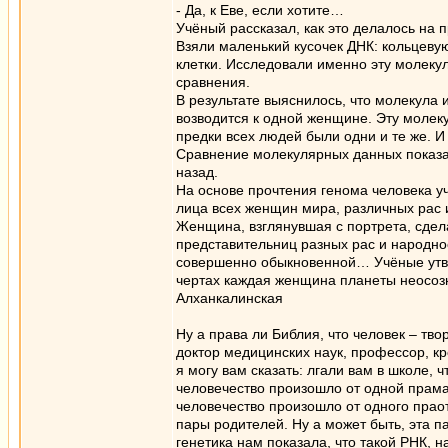
- Да, к Еве, если хотите…
Учёный рассказал, как это делалось на 
Взяли маленький кусочек ДНК: кольцевую
клетки. Исследовали именно эту молекул
сравнения.
В результате выяснилось, что молекула 
возводится к одной женщине. Эту молек
предки всех людей были одни и те же. И
Сравнение молекулярных данных показал
назад.
На основе прочтения генома человека у
лица всех женщин мира, различных рас 
Женщина, взглянувшая с портрета, сдел
представительниц разных рас и народно
совершенно обыкновенной… Учёные утвер
чертах каждая женщина планеты неосознан
Алханкалинская
Ну а права ли Библия, что человек – тво
доктор медицинских наук, профессор, кро
я могу вам сказать: лгали вам в школе, 
человечество произошло от одной прамат
человечество произошло от одного праот
пары родителей. Ну а может быть, эта 
генетика нам показала, что такой РНК, 