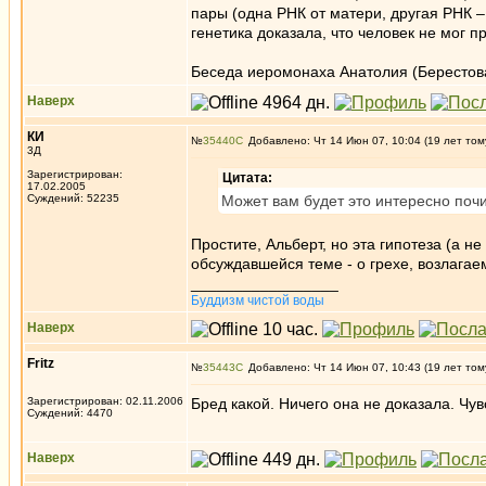
пары (одна РНК от матери, другая РНК – 
генетика доказала, что человек не мог п
Беседа иеромонаха Анатолия (Берестов
Наверх
КИ
№
35440
Добавлено: Чт 14 Июн 07, 10:04 (19 лет том
3Д
Зарегистрирован:
Цитата:
17.02.2005
Суждений: 52235
Может вам будет это интересно поч
Простите, Альберт, но эта гипотеза (а н
обсуждавшейся теме - о грехе, возлага
_________________
Буддизм чистой воды
Наверх
Fritz
№
35443
Добавлено: Чт 14 Июн 07, 10:43 (19 лет том
Зарегистрирован: 02.11.2006
Бред какой. Ничего она не доказала. Чу
Суждений: 4470
Наверх