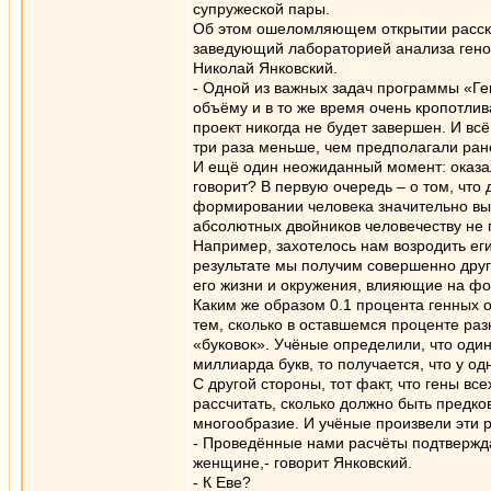
супружеской пары.
Об этом ошеломляющем открытии расска
заведующий лабораторией анализа гено
Николай Янковский.
- Одной из важных задач программы «Ген
объёму и в то же время очень кропотлив
проект никогда не будет завершен. И вс
три раза меньше, чем предполагали ране
И ещё один неожиданный момент: оказало
говорит? В первую очередь – о том, что
формировании человека значительно выш
абсолютных двойников человечеству не г
Например, захотелось нам возродить ег
результате мы получим совершенно друго
его жизни и окружения, влияющие на ф
Каким же образом 0.1 процента генных 
тем, сколько в оставшемся проценте ра
«буковок». Учёные определили, что один 
миллиарда букв, то получается, что у о
С другой стороны, тот факт, что гены в
рассчитать, сколько должно быть предко
многообразие. И учёные произвели эти 
- Проведённые нами расчёты подтвержд
женщине,- говорит Янковский.
- К Еве?