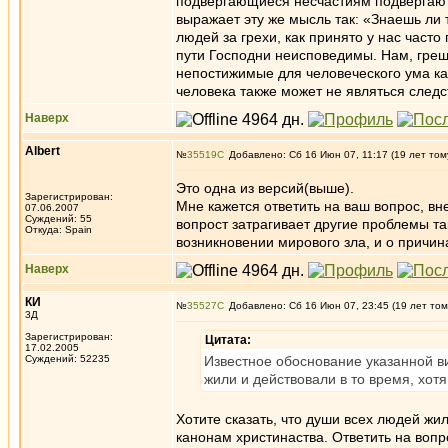
подвергающиеся несчастиям подвергаютс
выражает эту же мысль так: «Знаешь ли т
людей за грехи, как принято у нас часто
пути Господни неисповедимы. Нам, греш
непостижимые для человеческого ума ка
человека также может не являться следс
Наверх
Albert
№
35519
Добавлено: Сб 16 Июн 07, 11:17 (19 лет том
Это одна из версий(выше).
Зарегистрирован:
Мне кажется ответить на ваш вопрос, вн
07.06.2007
Суждений: 55
вопрост затрагивает другие проблемы т
Откуда: Spain
возникновении мирового зла, и о причин
Наверх
КИ
№
35527
Добавлено: Сб 16 Июн 07, 23:45 (19 лет том
3Д
Зарегистрирован:
Цитата:
17.02.2005
Суждений: 52235
Известное обоснование указанной ви
жили и действовали в то время, хотя
Хотите сказать, что души всех людей жи
канонам христинаства. Ответить на вопр