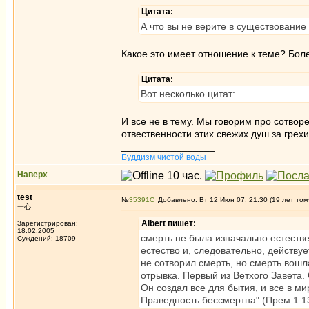
Цитата:
А что вы не верите в существование
Какое это имеет отношение к теме? Боле
Цитата:
Вот несколько цитат:
И все не в тему. Мы говорим про сотво
отвественности этих свежих душ за грехи
_________________
Буддизм чистой воды
Наверх
test
№
35391
Добавлено: Вт 12 Июн 07, 21:30 (19 лет том
一心
Albert пишет:
Зарегистрирован:
18.02.2005
смерть не была изначально естестве
Суждений: 18709
естество и, следовательно, действу
не сотворил смерть, но смерть вошл
отрывка. Первый из Ветхого Завета.
Он создал все для бытия, и все в ми
Праведность бессмертна" (Прем.1:13