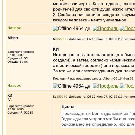
многие свои черты. Как от одного, так и 
родителей для свойств души исключител
2. Свойства личности не сводятся к сумм
каждом человеке - нечто уникальное.
Наверх
Albert
№
35503
Добавлено: Сб 16 Июн 07, 00:33 (19 лет том
КИ
Зарегистрирован:
Интересно, а вы что полагаете ,что был
07.06.2007
Суждений: 55
создали), а затем, согласно кармически
Откуда: Spain
атеистической теореме ),они подлежал
За что же для свежесозданных душ тако
Последний раз редактировалось: Albert (Сб 16 Июн 07, 
Наверх
КИ
№
35507
Добавлено: Сб 16 Июн 07, 02:25 (19 лет том
3Д
Зарегистрирован:
Цитата:
17.02.2005
Суждений: 52235
Производит ли Бог "отдельный акт" 
"однажды так устроил чтобы она воз
однозначно не определено, ибо для 