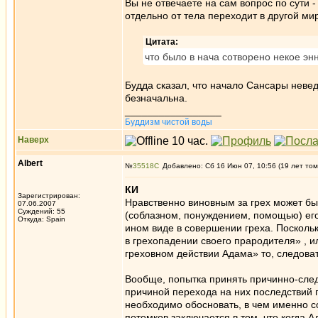
Вы не отвечаете на сам вопрос по сути 
отдельно от тела переходит в другой мир
Цитата:
что было в нача сотворено некое эн
Будда сказал, что начало Сансары невед
безначальна.
_________________
Буддизм чистой воды
Наверх
Albert
№
35518
Добавлено: Сб 16 Июн 07, 10:56 (19 лет том
КИ
Зарегистрирован:
Нравственно виновным за грех может быт
07.06.2007
Суждений: 55
(соблазном, понуждением, помощью) его
Откуда: Spain
ином виде в совершении греха. Поскольк
в грехопадении своего прародителя» , 
греховном действии Адама» то, следоват
Вообще, попытка принять причинно-сле
причиной перехода на них последствий п
необходимо обосновать, в чем именно со
потомков заключается в том, что когда А