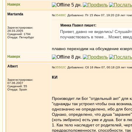
Наверх
Martanda
№
35488
Добавлено: Пт 15 Июн 07, 19:20 (19 лет том
Минка Павел пишет:
Зарегистрирован:
28.03.2005
Привет, давно не виделись! Слушайте
Суждений: 1794
поучавствовать в теме... Может, вве
Откуда: Петербург
плавно переходим на обсуждение юзер
Наверх
Albert
№
35502
Добавлено: Сб 16 Июн 07, 00:18 (19 лет том
КИ
Зарегистрирован:
07.06.2007
Суждений: 55
Откуда: Spain
Производит ли Бог "отдельный акт" для 
"однажды так устроил чтобы она возника
однозначно не определено, ибо для бого
Однако, определено, что душа "заранее" 
(хоть эмбрион) есть уже и душа. Бог в
1. Как тело наследует от родителей, черт
предрасположенности, способности, так