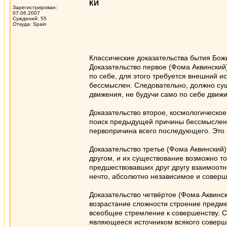
КИ
Зарегистрирован:
07.06.2007
Суждений: 55
Откуда: Spain
Классические доказательства бытия Бож
Доказательство первое (Фома Аквинский)
по себе, для этого требуется внешний и
бессмыслен. Следовательно, должно су
движения, не будучи само по себе движ
Доказательство второе, космологическо
поиск предыдущей причины бессмыслен.
первопричина всего последующего. Это и
Доказательство третье (Фома Аквинский
другом, и их существование возможно т
предшествовавших друг другу взаимоот
нечто, абсолютно независимое и соверше
Доказательство четвёртое (Фома Аквин
возрастание сложности строение предме
всеобщее стремление к совершенству. 
являющееся источником всякого совершен