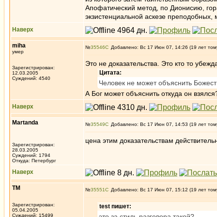
Апофатический метод, по Дионисию, гор
экзистенциальной аскезе преподобных, 
Наверх
miha
№
35546
Добавлено: Вс 17 Июн 07, 14:26 (19 лет том
умер
Это не доказательства. Это кто то убеж
Зарегистрирован:
Цитата:
12.03.2005
Суждений: 4540
Человек не может объяснить Божес
А Бог может объяснить откуда он взялся
Наверх
Martanda
№
35549
Добавлено: Вс 17 Июн 07, 14:53 (19 лет том
цена этим доказательствам действительн
Зарегистрирован:
28.03.2005
Суждений: 1794
Откуда: Петербург
Наверх
ТМ
№
35551
Добавлено: Вс 17 Июн 07, 15:12 (19 лет том
Зарегистрирован:
test пишет:
05.04.2005
Суждений: 15499
это за стиль разговора такой?