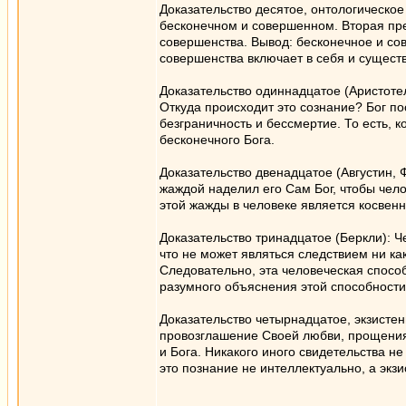
Доказательство десятое, онтологическое
бесконечном и совершенном. Вторая пр
совершенства. Вывод: бесконечное и со
совершенства включает в себя и сущест
Доказательство одиннадцатое (Аристотел
Откуда происходит это сознание? Бог п
безграничность и бессмертие. То есть, 
бесконечного Бога.
Доказательство двенадцатое (Августин, 
жаждой наделил его Сам Бог, чтобы челов
этой жажды в человеке является косвен
Доказательство тринадцатое (Беркли): 
что не может являться следствием ни к
Следовательно, эта человеческая спосо
разумного объяснения этой способности
Доказательство четырнадцатое, экзисте
провозглашение Своей любви, прощения 
и Бога. Никакого иного свидетельства не
это познание не интеллектуально, а экз