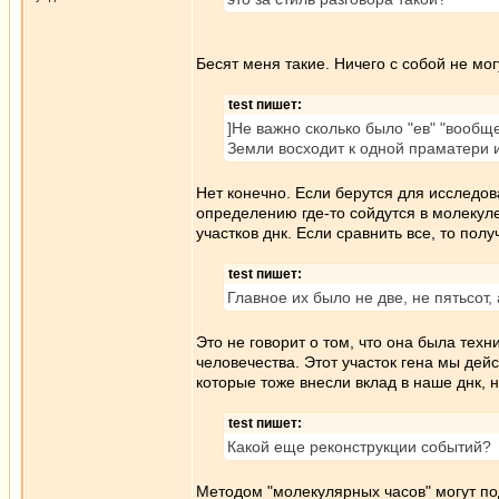
Бесят меня такие. Ничего с собой не мо
test пишет:
]Не важно сколько было "ев" "вообщ
Земли восходит к одной праматери 
Нет конечно. Если берутся для исследов
определению где-то сойдутся в молекуле
участков днк. Если сравнить все, то по
test пишет:
Главное их было не две, не пятьсот
Это не говорит о том, что она была тех
человечества. Этот участок гена мы дей
которые тоже внесли вклад в наше днк, 
test пишет:
Какой еще реконструкции событий?
Методом "молекулярных часов" могут по