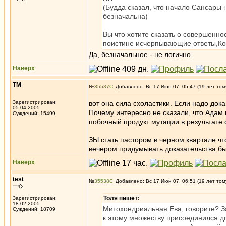
(Будда сказал, что начало Сансары 
безначальна)
Вы что хотите сказать о совершенн
поистине исчерпывающие ответы,Кот
Да, безначальное - не логично.
Наверх
ТМ
№
35537
Добавлено: Вс 17 Июн 07, 05:47 (19 лет том
Зарегистрирован:
вот она сила схоластики. Если надо дока
05.04.2005
Почему интересно не сказали, что Адам и
Суждений: 15499
побочный продукт мутации в результате
ЗЫ стать пастором в черном квартале что
вечером придумывать доказательства бы
Наверх
test
№
35538
Добавлено: Вс 17 Июн 07, 06:51 (19 лет том
一心
Толя пишет:
Зарегистрирован:
18.02.2005
Митохондриальная Ева, говорите? За
Суждений: 18709
к этому множеству присоединился д