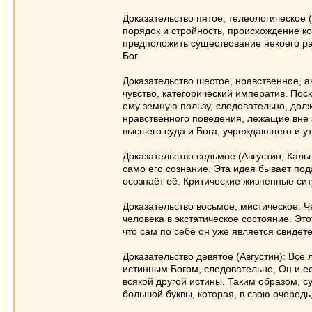
Доказательство пятое, телеологическо
порядок и стройность, происхождение к
предположить существование некоего ра
Бог.
Доказательство шестое, нравственное, 
чувство, категорический императив. Пос
ему земную пользу, следовательно, дол
нравственного поведения, лежащие вне 
высшего суда и Бога, учреждающего и у
Доказательство седьмое (Августин, Каль
само его сознание. Эта идея бывает под
осознаёт её. Критические жизненные сит
Доказательство восьмое, мистическое: Ч
человека в экстатическое состояние. Э
что сам по себе он уже является свидет
Доказательство девятое (Августин): Все 
истинным Богом, следовательно, Он и е
всякой другой истины. Таким образом, 
большой буквы, которая, в свою очередь