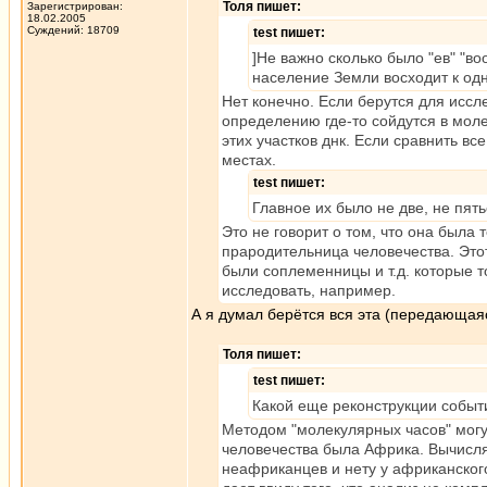
Толя пишет:
Зарегистрирован:
18.02.2005
Суждений: 18709
test пишет:
]Не важно сколько было "ев" "в
население Земли восходит к од
Нет конечно. Если берутся для иссл
определению где-то сойдутся в моле
этих участков днк. Если сравнить вс
местах.
test пишет:
Главное их было не две, не пят
Это не говорит о том, что она была 
прародительница человечества. Этот
были соплеменницы и т.д. которые т
исследовать, например.
А я думал берётся вся эта (передающаяс
Толя пишет:
test пишет:
Какой еще реконструкции событ
Методом "молекулярных часов" могу
человечества была Африка. Вычисляю
неафриканцев и нету у африканского