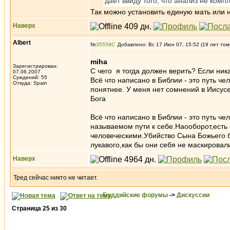
дает ввиду того, что анализ не комп
Так можно установить единую мать или 
Наверх
Albert
№
35559
Добавлено: Вс 17 Июн 07, 15:52 (19 лет том
miha
Зарегистрирован:
С чего я тогда должен верить? Если ника
07.06.2007
Суждений: 55
Всё что написано в Библии - это путь че
Откуда: Spain
понятнее. У меня нет сомнений в Иисусе 
Бога
Всё что написано в Библии - это путь чел
называемом пути к себе.Наооборот,есть
человеческими.Убийство Сына Божьего 
лукавого,как бы они себя не маскировал
Наверх
Тред сейчас никто не читает.
Буддийские форумы
->
Дискуссии
Страница
25
из
30