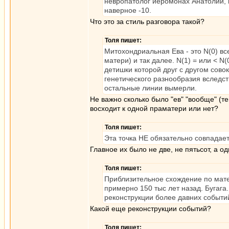
невропатолог иеромонах Анатолий, ш
наверное -10.
Что это за стиль разговора такой?
Толя пишет:
Митохондриальная Ева - это N(0) в
матери) и так далее. N(1) = или < N
детишки которой друг с другом сов
генетического разнообразия вследс
остальные линии вымерли.
Не важно сколько было "ев" "вообще" (т
восходит к одной праматери или нет?
Толя пишет:
Эта точка НЕ обязательно совпадает
Главное их было не две, не пятьсот, а 
Толя пишет:
Приблизительное схождение по мате
примерно 150 тыс лет назад. Бугага. 
реконструкции более давних событи
Какой еще реконструкции событий?
Толя пишет: