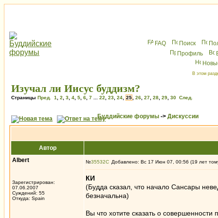
FAQ
Поиск
По
Профиль
Новы
В этом разд
Изучал ли Иисус буддизм?
Страницы
Пред.
1
,
2
,
3
,
4
,
5
,
6
,
7
...
22
,
23
,
24
,
25
,
26
,
27
,
28
,
29
,
30
След.
Буддийские форумы
->
Дискуссии
Автор
Albert
№
35532
Добавлено: Вс 17 Июн 07, 00:56 (19 лет том
КИ
Зарегистрирован:
(Будда сказал, что начало Сансары неве
07.06.2007
Суждений: 55
безначальна)
Откуда: Spain
Вы что хотите сказать о совершенности