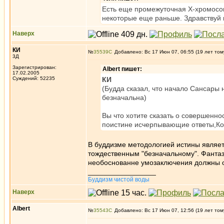
Есть еще промежуточная X-хромосом
некоторые еще раньше. Здравствуй 
Наверх
КИ
№
35539
Добавлено: Вс 17 Июн 07, 06:55 (19 лет том
3Д
Зарегистрирован:
Albert пишет:
17.02.2005
Суждений: 52235
КИ
(Будда сказал, что начало Сансары 
безначальна)
Вы что хотите сказать о совершенн
поистине исчерпывающие ответы,Кот
В буддизме методологией истины являет
тождественным "безначальному". Фантази
необоснованне умозаключения должны о
_________________
Буддизм чистой воды
Наверх
Albert
№
35543
Добавлено: Вс 17 Июн 07, 12:56 (19 лет том