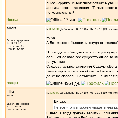
была Африка. Вычисляют всякие мутации 
африканского населения. Только окончат
не комплексный.
Наверх
Albert
№
35553
Добавлено: Вс 17 Июн 07, 15:18 (19 лет том
miha
Зарегистрирован:
А Бог может объяснить откуда он взялся
07.06.2007
Суждений: 55
Откуда: Spain
Это когда то Судзуки писал,что дискути
если Бог создал все существующее,то кт
разумения.
Следовательно,(заключил Судзуки),Бога 
Ваш вопрос из той же области.Не все,чт
даже не способны объяснить,не имеет п
Наверх
miha
№
35554
Добавлено: Вс 17 Июн 07, 15:32 (19 лет том
умер
Цитата:
Зарегистрирован:
12.03.2005
Не все,что мы можем увидеть,или ка
Суждений: 4540
С чего я тогда должен верить? Если ника
Всё что написано в Библии - это путь че