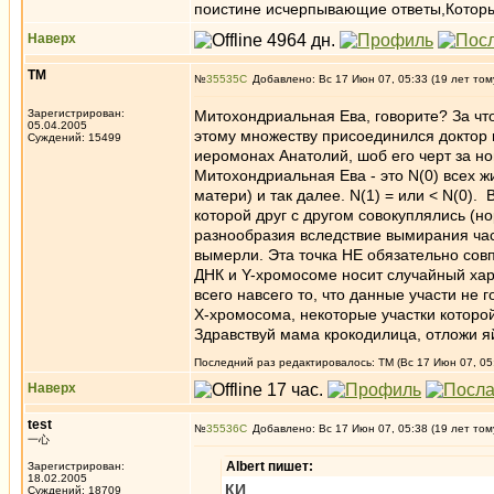
поистине исчерпывающие ответы,Которые
Наверх
ТМ
№
35535
Добавлено: Вс 17 Июн 07, 05:33 (19 лет том
Зарегистрирован:
Митохондриальная Ева, говорите? За что
05.04.2005
этому множеству присоединился доктор 
Суждений: 15499
иеромонах Анатолий, шоб его черт за ног
Митохондриальная Ева - это N(0) всех 
матери) и так далее. N(1) = или < N(0).
которой друг с другом совокуплялись (
разнообразия вследствие вымирания час
вымерли. Эта точка НЕ обязательно сов
ДНК и Y-хромосоме носит случайный хара
всего навсего то, что данные участи не
X-хромосома, некоторые участки которо
Здравствуй мама крокодилица, отложи я
Последний раз редактировалось: ТМ (Вс 17 Июн 07, 05:
Наверх
test
№
35536
Добавлено: Вс 17 Июн 07, 05:38 (19 лет том
一心
Albert пишет:
Зарегистрирован:
18.02.2005
КИ
Суждений: 18709