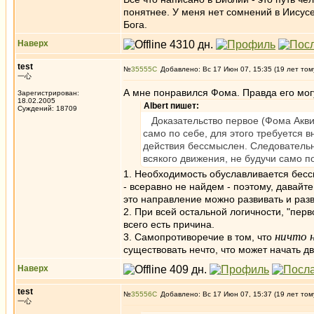
понятнее. У меня нет сомнений в Иисусе 
Бога.
Наверх
test
№
35555
Добавлено: Вс 17 Июн 07, 15:35 (19 лет том
一心
А мне понравился Фома. Правда его мог
Зарегистрирован:
18.02.2005
Albert пишет:
Суждений: 18709
Доказательство первое (Фома Аквин
само по себе, для этого требуется 
действия бессмыслен. Следователь
всякого движения, не будучи само 
1. Необходимость обуславливается бессм
- всеравно не найдем - поэтому, давайте
это направление можно развивать и разви
2. При всей остальной логичности, "пер
всего есть причина.
ничто 
3. Самопротиворечие в том, что
существовать нечто, что может начать 
Наверх
test
№
35556
Добавлено: Вс 17 Июн 07, 15:37 (19 лет том
一心