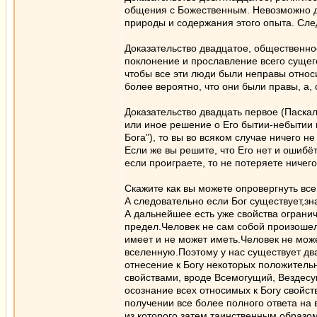
общения с Божественным. Невозможно до
природы и содержания этого опыта. Сле
Доказательство двадцатое, общественно
поклонение и прославление всего сущег
чтобы все эти люди были неправы относи
более вероятно, что они были правы, а, 
Доказательство двадцать первое (Паскал
или иное решение о Его бытии-небытии к
Бога”), то вы во всяком случае ничего н
Если же вы решите, что Его нет и ошибёт
если проиграете, то не потеряете ничего
Скажите как вы можете опровергнуть все
А следовательно если Бог существует,зн
А дальнейшее есть уже свойства огранич
предел.Человек не сам собой произошел
имеет и не может иметь.Человек не мож
вселенную.Поэтому у нас существует дв
отнесение к Богу некоторых положител
свойствами, вроде Всемогущий, Вездесущи
осознание всех относимых к Богу свойс
получении все более полного ответа на 
из которого затем таинственным образо