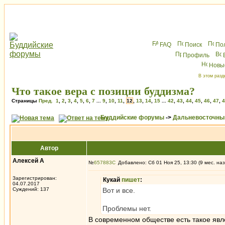
FAQ
Поиск
По
Профиль
Новы
В этом разд
Что такое вера с позиции буддизма?
Страницы
Пред.
1
,
2
,
3
,
4
,
5
,
6
,
7
...
9
,
10
,
11
,
12
,
13
,
14
,
15
...
42
,
43
,
44
,
45
,
46
,
47
,
4
Буддийские форумы
->
Дальневосточны
Автор
Алексей А
№
657883
Добавлено: Сб 01 Ноя 25, 13:30 (9 мес. наз
Зарегистрирован:
Кукай
пишет
:
04.07.2017
Суждений: 137
Вот и все.
Проблемы нет.
В современном обществе есть такое явл