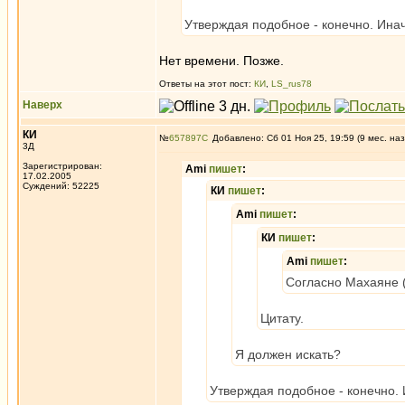
Утверждая подобное - конечно. Инач
Нет времени. Позже.
Ответы на этот пост:
КИ
,
LS_rus78
Наверх
КИ
№
657897
Добавлено: Сб 01 Ноя 25, 19:59 (9 мес. наз
3Д
Зарегистрирован:
Ami
пишет
:
17.02.2005
Суждений: 52225
КИ
пишет
:
Ami
пишет
:
КИ
пишет
:
Ami
пишет
:
Согласно Махаяне (
Цитату.
Я должен искать?
Утверждая подобное - конечно. 