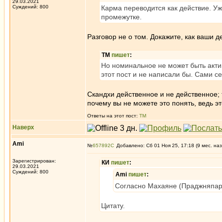
29.03.2021
Суждений: 800
Карма переводится как действие. У
промежутке.
Разговор не о том. Докажите, как ваши
ТМ
пишет
:
Но номинальное не может быть акти
этот пост и не написали бы. Сами се
Скандхи действенное и не действенное; то
почему вы не можете это понять, ведь это
Ответы на этот пост:
ТМ
Наверх
Ami
№
657892
Добавлено: Сб 01 Ноя 25, 17:18 (9 мес. наз
Зарегистрирован:
КИ
пишет
:
29.03.2021
Суждений: 800
Ami
пишет
:
Согласно Махаяне (Праджняпара
Цитату.