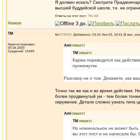
Я должен искать? Смотрите Праджняпарам
высшей буддийской школе, т.е. не огра
Ответы на этот пост:
ТМ
,
КИ
Наверх
ТМ
№
657893
Добавлено: Сб 01 Ноя 25, 18:41 (9 мес. наз
Зарегистрирован:
Ami
пишет
:
05.04.2005
Суждений: 15495
ТМ
пишет
:
Карма переводится как действи
промежутке.
Разговор не о том. Докажите, как 
Точно так же как и во время действия.
более продвинутый ум - тем более тонк
окружение. Детали сложно узнать типа цв
Ami
пишет
:
ТМ
пишет
:
Но номинальное не может быть 
вы этот пост и не написали бы. 