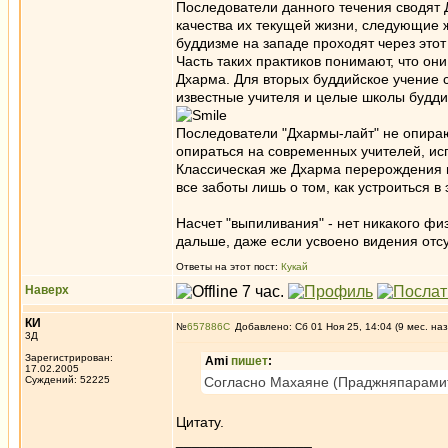
Последователи данного течения сводят 
качества их текущей жизни, следующие ж
буддизме на западе проходят через этот
Часть таких практиков понимают, что они
Дхарма. Для вторых буддийское учение 
известные учителя и целые школы будди
Последователи "Дхармы-лайт" не опирают
опираться на современных учителей, ис
Классическая же Дхарма перерождения 
все заботы лишь о том, как устроиться в
Насчет "выпиливания" - нет никакого фи
дальше, даже если усвоено видения отсу
Ответы на этот пост:
Кукай
Наверх
КИ
№
657886
Добавлено: Сб 01 Ноя 25, 14:04 (9 мес. наз
3Д
Зарегистрирован:
Ami
пишет
:
17.02.2005
Суждений: 52225
Согласно Махаяне (Праджняпарамите
Цитату.
_________________