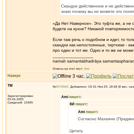
Скандхи действенное и не действенное
знаю почему вы не можете это понять
«Да Нет Наверное». Это туфта же, а не о
будете на кухне? Никакой повторяемости
Если там речь о подобном и идет, то то
скандхи как непостоянные, тиртхики - как
про один и тот же. Одно и то же не мо
_________________
namaḥ samantabhadrāya samantaspharaṇ
Ответы на этот пост:
Ami
Наверх
ТМ
№
657894
Добавлено: Сб 01 Ноя 25, 18:48 (9 мес. наз
Зарегистрирован:
Ami
пишет
:
05.04.2005
Суждений: 15495
КИ
пишет
:
Ami
пишет
:
Согласно Махаяне (Праджня
Цитату.