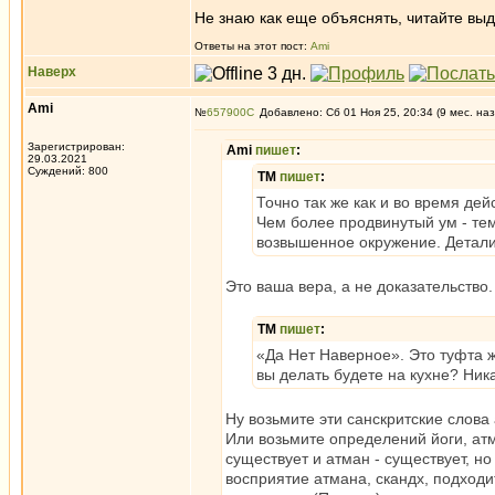
Не знаю как еще объяснять, читайте в
Ответы на этот пост:
Ami
Наверх
Ami
№
657900
Добавлено: Сб 01 Ноя 25, 20:34 (9 мес. наз
Зарегистрирован:
Ami
пишет
:
29.03.2021
Суждений: 800
ТМ
пишет
:
Точно так же как и во время де
Чем более продвинутый ум - те
возвышенное окружение. Детали 
Это ваша вера, а не доказательство.
ТМ
пишет
:
«Да Нет Наверное». Это туфта же
вы делать будете на кухне? Ник
Ну возьмите эти санскритские слова 
Или возьмите определений йоги, атм
существует и атман - существует, н
восприятие атмана, скандх, подходит