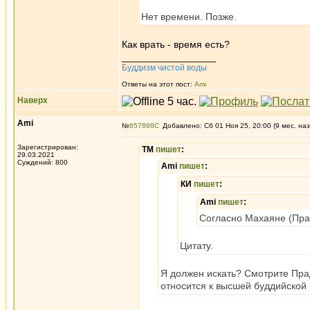
Нет времени. Позже.
Как врать - время есть?
_________________
Буддизм чистой воды
Ответы на этот пост:
Ami
Наверх
Ami
№
657898
Добавлено: Сб 01 Ноя 25, 20:00 (9 мес. наз
Зарегистрирован:
ТМ
пишет
:
29.03.2021
Суждений: 800
Ami
пишет
:
КИ
пишет
:
Ami
пишет
:
Согласно Махаяне (Пра
Цитату.
Я должен искать? Смотрите Прад
относится к высшей буддийской 