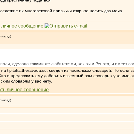
 куда крестьянину податься
ледствие их многовековой привычки открыто носить два меча
у назад)
 пали, сделано такими же любителями, как вы и Рената, и имеет со
 tipitaka.theravada.su, сведен из нескольких словарей. Но если в
айта и предложить ему добавить известный вам словарь к уже имею
ским словарям у вас нету.
у назад)