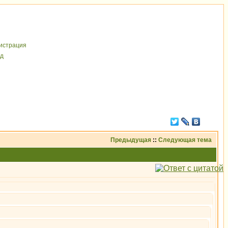
иcтрaция
д
Предыдущая
::
Следующая тема