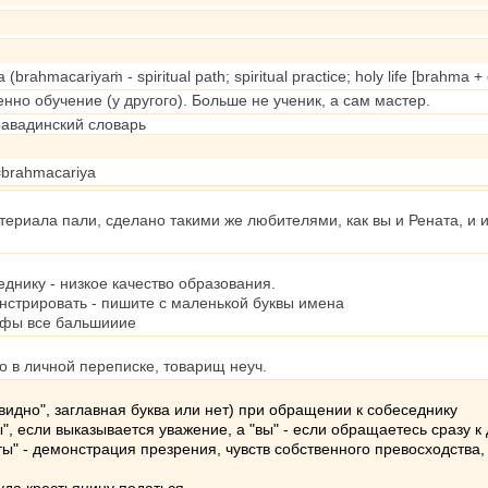
(brahmacariyaṁ - spiritual path; spiritual practice; holy life [brahma +
енно обучение (у другого). Больше не ученик, а сам мастер.
равадинский словарь
q=brahmacariya
атериала пали, сделано такими же любителями, как вы и Рената, и 
еднику - низкое качество образования.
нстрировать - пишите с маленькой буквы имена
кффы все бальшииие
о в личной переписке, товарищ неуч.
 видно", заглавная буква или нет) при обращении к собеседнику
", если выказывается уважение, а "вы" - если обращаетесь сразу к
"ты" - демонстрация презрения, чувств собственного превосходства,