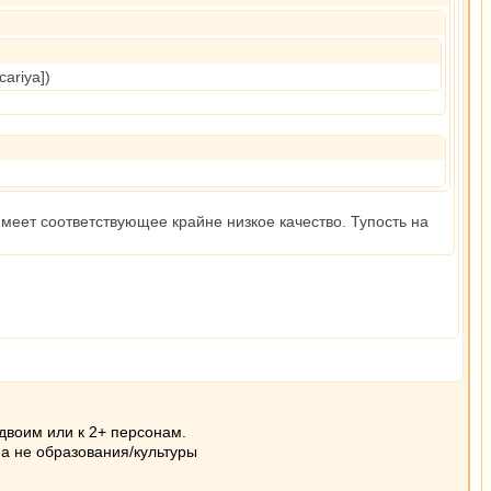
 cariya])
имеет соответствующее крайне низкое качество. Тупость на
 двоим или к 2+ персонам.
 а не образования/культуры