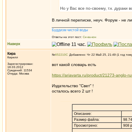
Но у Вас все по-своему, т.к. дураки 
В личной переписке, неуч. Форум - не л
_________________
Буддизм чистой воды
Ответы на этот пост:
Си-ва-кон
Наверх
Кира
№
652210
Добавлено: Чт 22 Май 25, 21:49 (1 год том
Кирилл
Зарегистрирован:
вот какой словарь есть
18.03.2012
Суждений: 11534
Откуда: Москва
https://ariavarta.ru/product/21273-anglo
Издательство "Свет" !
осталось всего 2 шт !
Описание:
Размер файла:
98.7
Просмотрено:
908 р