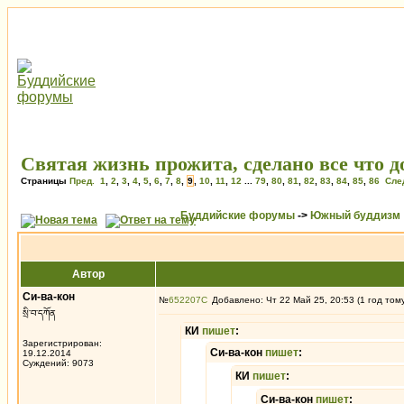
Святая жизнь прожита, сделано все что 
Страницы
Пред.
1
,
2
,
3
,
4
,
5
,
6
,
7
,
8
,
9
,
10
,
11
,
12
...
79
,
80
,
81
,
82
,
83
,
84
,
85
,
86
Сле
Буддийские форумы
->
Южный буддизм
Автор
Си-ва-кон
№
652207
Добавлено: Чт 22 Май 25, 20:53 (1 год том
སྲི་བ་དཀོན
КИ
пишет
:
Зарегистрирован:
Си-ва-кон
пишет
:
19.12.2014
Суждений: 9073
КИ
пишет
:
Си-ва-кон
пишет
: