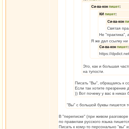
Си-ва-кон
пишет
:
КИ
пишет
:
Си-ва-кон
п
Святая практ
Не "практика", 
Я же дал ссылку ни
Си-ва-кон
пишет
:
https://dpdict.n
Это, как и большая час
на тупости.
Писать "Вы", обращаясь к с
Если так хотите презрение 
)) Вот почему у вас в ника
"Вы" с большой буквы пишется т
В "переписке" (при живом разговоре
по правилам русского языка пишется
Писать к кому-то персонально "вы" 