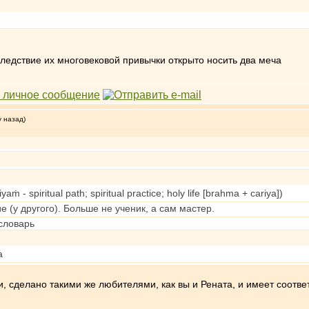
ледствие их многовековой привычки открыто носить два меча
у назад)
 - spiritual path; spiritual practice; holy life [brahma + cariya])
е (у другого). Больше не ученик, а сам мастер.
словарь
a
и, сделано такими же любителями, как вы и Рената, и имеет соотве