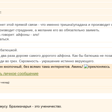
т
:
нет этой прямой связи - что именно тришна\упадана и производит
изводит страдание, а желание его во обязательно заиметь.
 говорит: айфоны - зло!
аться.
 батюшкой.
в два раза дороже самого дорогого айфона. Как бы батюшка не поз
ди во грех. Скромность - украшение истинно верующего.
 кнопочный, без всяких тама интернетов. Аминь!
у назад)
кусу. Брахмачарья - это ученичество.