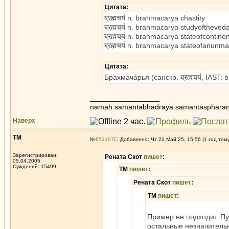
Цитата:
ब्रह्मचर्य n. brahmacarya chastity
ब्रह्मचर्य n. brahmacarya studyoftheved
ब्रह्मचर्य n. brahmacarya stateofcontin
ब्रह्मचर्य n. brahmacarya stateofanunma
Цитата:
Брахмача́рья (санскр. ब्रह्मचर्य, IA
_________________
namaḥ samantabhadrāya samantaspharaṇ
Наверх
ТМ
№
652197
Добавлено: Чт 22 Май 25, 15:56 (1 год том
Зарегистрирован:
Рената Скот
пишет
:
05.04.2005
Суждений: 15499
ТМ
пишет
:
Рената Скот
пишет
:
ТМ
пишет
:
Пример не подходит. Пу
остальные незначитель