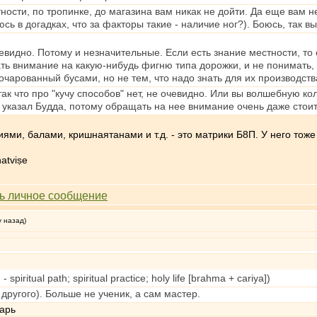
стности, по тропинке, до магазина вам никак не дойти. Да еще ва
ь в догадках, что за факторы такие - наличие ног?). Боюсь, так вы
евидно. Потому и незначительные. Если есть знание местности, то
ь внимание на какую-нибудь фигню типа дорожки, и не понимать, ч
 очарованный бусами, но не тем, что надо знать для их производст
ак что про "кучу способов" нет, не очевидно. Или вы волшебную ко
указал Будда, потому обращать на нее внимание очень даже стоит.
ями, балами, кришнаятанами и т.д. - это матрики Б8П. У него тоже
atviṣe
у назад)
piritual path; spiritual practice; holy life [brahma + cariya])
 другого). Больше не ученик, а сам мастер.
варь