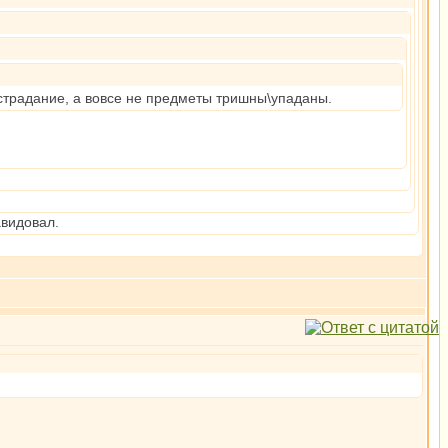
 страдание, а вовсе не предметы тришны\упаданы.
авидовал.