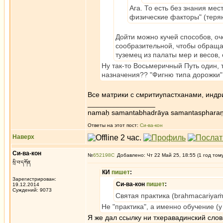
Ага. То есть без знания ме
физические факторы" (теряюс
Дойти можно кучей способов, оч
сообразительной, чтобы обращат
туземец из палаты мер и весов,
Ну так-то Восьмеричный Путь один, т
назначения?? "Фигню типа дорожки" 
Все матрики с смритиупастханами, индри
_________________
namaḥ samantabhadrāya samantaspharaṇ
Ответы на этот пост:
Си-ва-кон
Наверх
Си-ва-кон
№
652198
Добавлено: Чт 22 Май 25, 18:55 (1 год том
སྲི་བ་དཀོན
КИ
пишет
:
Зарегистрирован:
Си-ва-кон
пишет
:
19.12.2014
Суждений: 9073
Святая практика (brahmacariyaṁ - s
Не "практика", а именно обучение (у
Я же дал ссылку ни тхеравадинский сло