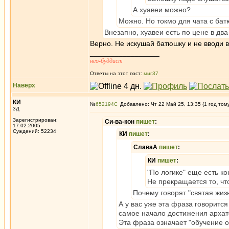
А хуавеи можно?
Можно. Но токмо для чата с бат
Внезапно, хуавеи есть по цене в дв
Верно. Не искушай батюшку и не вводи в
_________________
нео-буддист
Ответы на этот пост:
миг37
Наверх
КИ
№
652194
Добавлено: Чт 22 Май 25, 13:35 (1 год том
3Д
Зарегистрирован:
Си-ва-кон
пишет
:
17.02.2005
Суждений: 52234
КИ
пишет
:
СлаваА
пишет
:
КИ
пишет
:
"По логике" еще есть ко
Не прекращается то, чт
Почему говорят "святая жизн
А у вас уже эта фраза говорится
самое начало достижения архатс
Эта фраза означает "обучение о