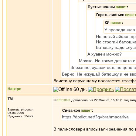
Пустые ножны
пишет
:
Горсть листьев
пише
КИ
пишет
:
У пропаданцев 
Не новый айфон про
Но строгий батюшка
Батюшку надо слуш
А хуавеи можно?
Можно. Но токмо для чата с
Внезапно, хуавеи есть по цене 
Верно. Не искушай батюшку и не вво
Воистину верующему полагается телефон
Наверх
ТМ
№
652196
Добавлено: Чт 22 Май 25, 15:46 (1 год том
Зарегистрирован:
Си-ва-кон
пишет
:
05.04.2005
Суждений: 15499
https://dpdict.net/?q=brahmacariya
В пали-словари вписывали значения по в