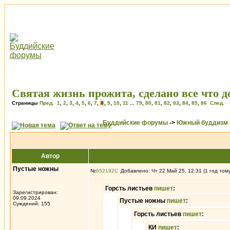
Святая жизнь прожита, сделано все что 
Страницы
Пред.
1
,
2
,
3
,
4
,
5
,
6
,
7
,
8
,
9
,
10
,
11
...
79
,
80
,
81
,
82
,
83
,
84
,
85
,
86
След.
Буддийские форумы
->
Южный буддизм
Автор
Пустые ножны
№
652192
Добавлено: Чт 22 Май 25, 12:31 (1 год том
Горсть листьев
пишет
:
Зарегистрирован:
09.09.2024
Пустые ножны
пишет
:
Суждений: 155
Горсть листьев
пишет
:
КИ
пишет
: