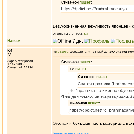
Си-ва-кон
пишет
:
https://dpdict.net/?q=brahmacariya
_________________
Безукоризненная вежливость японцев - с
Ответы на этот пост:
КИ
Наверх
КИ
№
652199
Добавлено: Чт 22 Май 25, 19:40 (1 год том
3Д
Зарегистрирован:
Си-ва-кон
пишет
:
17.02.2005
Суждений: 52234
КИ
пишет
:
Си-ва-кон
пишет
:
Святая практика (brahmacariyaṁ
Не "практика", а именно обучени
Я же дал ссылку ни тхеравадинский 
Си-ва-кон
пишет
:
https://dpdict.net/?q=brahmacariy
Это, как и большая часть материала пал
_________________
Буддизм чистой воды