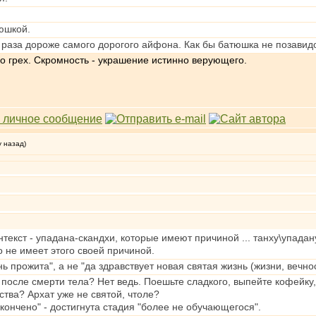
юшкой.
а раза дороже самого дорогого айфона. Как бы батюшка не позавид
о грех. Скромность - украшение истинно верующего.
у назад)
нтекст - упадана-скандхи, которые имеют причиной ... танху\упадан
о не имеет этого своей причиной.
ь прожита", а не "да здравствует новая святая жизнь (жизни, вечно
 после смерти тела? Нет ведь. Поешьте сладкого, выпейте кофейку, 
тва? Архат уже не святой, чтоле?
кончено" - достигнута стадия "более не обучающегося".