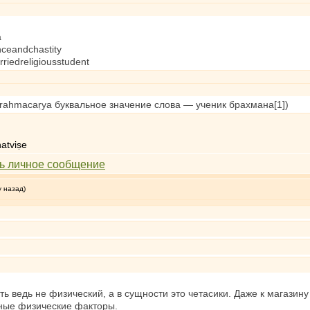
a
enceandchastity
rriedreligiousstudent
ST: brahmacaṛya буквальное значение слова — ученик брахмана[1])
atviṣe
у назад)
ть ведь не физический, а в сущности это четасики. Даже к магазину
ные физические факторы.