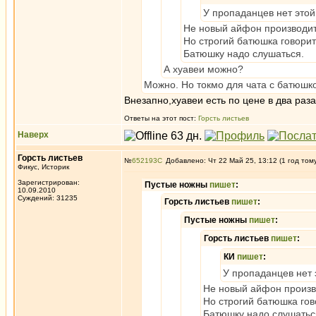
У пропаданцев нет этой
Не новый айфон производит 
Но строгий батюшка говорит
Батюшку надо слушаться.
А хуавеи можно?
Можно. Но токмо для чата с батюшк
Внезапно,хуавеи есть по цене в два раз
Ответы на этот пост:
Горсть листьев
Наверх
Горсть листьев
№
652193
Добавлено: Чт 22 Май 25, 13:12 (1 год том
Фикус, Историк
Зарегистрирован:
Пустые ножны
пишет
:
10.09.2010
Суждений: 31235
Горсть листьев
пишет
:
Пустые ножны
пишет
:
Горсть листьев
пишет
:
КИ
пишет
:
У пропаданцев нет 
Не новый айфон произво
Но строгий батюшка гов
Батюшку надо слушатьс