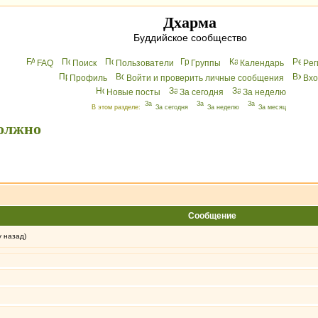
Дхарма
Буддийское сообщество
FAQ
Поиск
Пользователи
Группы
Календарь
Peг
Профиль
Войти и проверить личные сообщения
Вхo
Новые посты
За сегодня
За неделю
В этом разделе:
За сегодня
За неделю
За месяц
должно
Сообщение
у назад)