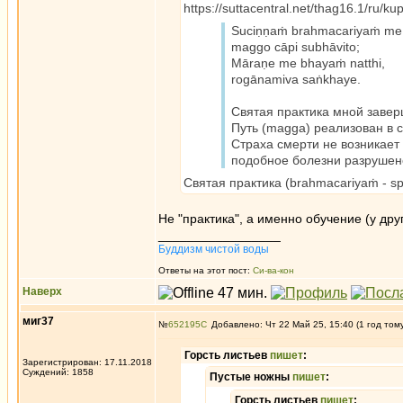
https://suttacentral.net/thag16.1/ru/
Suciṇṇaṁ brahmacariyaṁ me
maggo cāpi subhāvito;
Māraṇe me bhayaṁ natthi,
rogānamiva saṅkhaye.
Святая практика мной заве
Путь (magga) реализован в 
Страха смерти не возникает
подобное болезни разрушен
Святая практика (brahmacariyaṁ - spirit
Не "практика", а именно обучение (у дру
_________________
Буддизм чистой воды
Ответы на этот пост:
Си-ва-кон
Наверх
миг37
№
652195
Добавлено: Чт 22 Май 25, 15:40 (1 год том
Горсть листьев
пишет
:
Зарегистрирован: 17.11.2018
Суждений: 1858
Пустые ножны
пишет
:
Горсть листьев
пишет
: