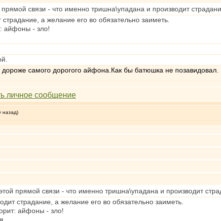
 прямой связи - что именно тришна\упадана и производит страдан
страдание, а желание его во обязательно заиметь.
: айфоны - зло!
ой.
а дороже самого дорогого айфона.Как бы батюшка не позавидовал.
у назад)
этой прямой связи - что именно тришна\упадана и производит стр
дит страдание, а желание его во обязательно заиметь.
орит: айфоны - зло!
я.