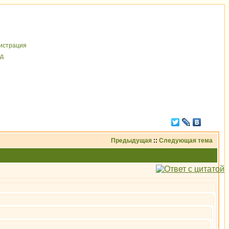
иcтрaция
д
Предыдущая
::
Следующая тема