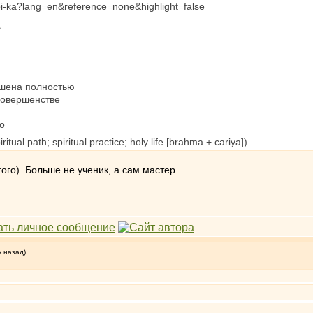
kupi-ka?lang=en&reference=none&highlight=false
,
ршена полностью
совершенстве
о
ual path; spiritual practice; holy life [brahma + cariya])
гого). Больше не ученик, а сам мастер.
у назад)