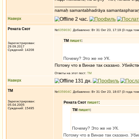
_________________
namaḥ samantabhadrāya samantaspharaṇ
Наверх
Рената Скот
№
635903
Добавлено: Вт 31 Окт 23, 17:19 (3 года том
ТМ
пишет
:
Зарегистрирован:
29.09.2017
Суждений: 14208
Почему? Это же не УК.
Потому что в Винае так сказано. Убийс
Ответы на этот пост:
ТМ
Наверх
ТМ
№
635904
Добавлено: Вт 31 Окт 23, 18:07 (3 года том
Зарегистрирован:
Рената Скот
пишет
:
05.04.2005
Суждений: 15495
ТМ
пишет
:
Почему? Это же не УК.
Потому что в Винае так сказано. Уб