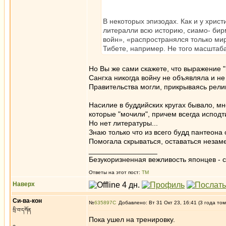
В некоторых эпизодах. Как и у хрис
литералли всю историю, сиамо- бир
войн», «распространялся только мир
Тибете, например. Не того масштаба
Но Вы же сами скажете, что выражение 
Сангха никогда войну не объявляла и не
Правительства могли, прикрываясь рели
Насилие в буддийских кругах бывало, м
которые "мочили", причем всегда исподт
Но нет литературы...
Знаю только что из всего будд пантеона
Помогала скрываться, оставаться неза
_________________
Безукоризненная вежливость японцев - с
Ответы на этот пост:
ТМ
Наверх
Си-ва-кон
№
635897
Добавлено: Вт 31 Окт 23, 16:41 (3 года том
སྲི་བ་དཀོན
Пока ушел на тренировку.