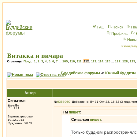
FAQ
Поиск
По
Профиль
Новы
В этом разд
Витакка и вичара
Страницы
Пред.
1
,
2
,
3
,
4
,
5
,
6
,
7
...
109
,
110
,
111
,
112
,
113
,
114
,
115
...
127
,
128
,
129
,
Буддийские форумы
->
Южный буддизм
Автор
Си-ва-кон
№
635896
Добавлено: Вт 31 Окт 23, 16:32 (3 года том
སྲི་བ་དཀོན
ТМ
пишет
:
Зарегистрирован:
Си-ва-кон
пишет
:
19.12.2014
Суждений: 9073
Только буддизм распространялс