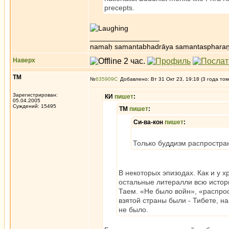
precepts.
_________________
namaḥ samantabhadrāya samantaspharaṇ
Наверх
ТМ
№
635909
Добавлено: Вт 31 Окт 23, 19:18 (3 года том
Зарегистрирован:
КИ
пишет
:
05.04.2005
Суждений: 15495
ТМ
пишет
:
Си-ва-кон
пишет
:
Только буддизм распростра
В некоторых эпизодах. Как и у х
остальные литералли всю истор
Таем. «Не было войн», «распрос
взятой страны были - Тибете, н
не было.