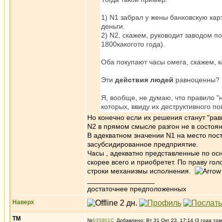
1) N1 забрал у жены банковскую кар
деньги.
2) N2, скажем, руководит заводом п
1800какогото года).
Оба покупают часы омега, скажем, к
Эти
действия людей
равноценны? Н
Я, вообще, не думаю, что правило "
которых, ввиду их деструктивного п
Но конечно если их решения станут "рав
N2 в прямом смысле разгон не в состояни
В адекватном значении N1 на место поста
засубсидированное предприятие.
Часы , адекватно представленные по осн
скорее всего и приобретет. По праву гол
строки механизмы исполнения.
_________________
достаточнее предположенных
Наверх
ТМ
№
635901
Добавлено: Вт 31 Окт 23, 17:14 (3 года том