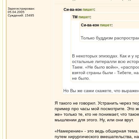
Зарегистрирован:
Си-ва-кон
пишет
:
05.04.2005
Суждений: 15495
ТМ
пишет
:
Си-ва-кон
пишет
:
Только буддизм распростра
В некоторых эпизодах. Как и у х
остальные литералли всю истор
Таем. «Не было войн», «распрос
взятой страны были - Тибете, н
не было.
Но Вы же сами скажете, что выраже
Я такого не говорил. Устранить через тю
пример про часы мой посмотрите. Это ж
же» только те, кто не понимает, что так
мышлении для этого. Ну, или они врут.
«Намерение» - это ведь обширная тема
путем хирургического вмешательства, на