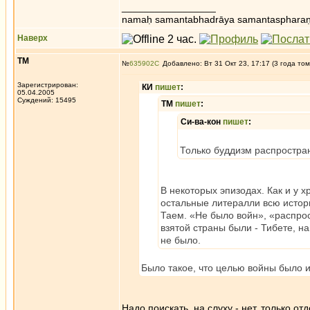
_________________
namaḥ samantabhadrāya samantaspharaṇ
Наверх
ТМ
№
635902
Добавлено: Вт 31 Окт 23, 17:17 (3 года том
Зарегистрирован:
КИ
пишет
:
05.04.2005
Суждений: 15495
ТМ
пишет
:
Си-ва-кон
пишет
:
Только буддизм распростра
В некоторых эпизодах. Как и у х
остальные литералли всю истор
Таем. «Не было войн», «распрос
взятой страны были - Тибете, н
не было.
Было такое, что целью войны было 
Надо поискать, на слуху - нет, только о