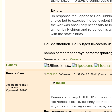
Было такое, что целью войны было 
Цитата:
In response the Japanese Pan-Buddhis
choice but to exercise the benevolent f
the war was absolutely necessary to i
written by Nichiren and re-edited his w
with the state Shinto.
Нашел японцев. Но их идея высосана из 
_________________
namaḥ samantabhadrāya samantaspharaṇ
Ответы на этот пост:
Си-ва-кон
Наверх
Рената Скот
№
635913
Добавлено: Вт 31 Окт 23, 20:44 (3 года том
ТМ
пишет
:
Зарегистрирован:
29.09.2017
Суждений: 14208
Виная - это свод ВНЕШНИХ правил по
что человек оказался живучее и его 
то должно по воздуху чтоли переда
Есть вполне четкое определение, что сч