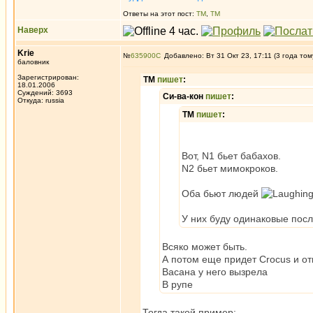
Ответы на этот пост:
ТМ
,
ТМ
Наверх
Krie
№
635900
Добавлено: Вт 31 Окт 23, 17:11 (3 года том
баловник
Зарегистрирован:
ТМ
пишет
:
18.01.2006
Суждений: 3693
Си-ва-кон
пишет
:
Откуда: russia
ТМ
пишет
:
Вот, N1 бьет бабахов.
N2 бьет мимокроков.
Оба бьют людей
У них буду одинаковые пос
Всяко может быть.
А потом еще придет Crocus и от
Васана у него вызрела
В рупе
Тогда такой пример: