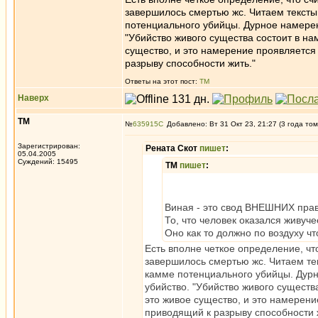
завершилось смертью жс. Читаем текст
потенциального убийцы. Дурное намерени
"Убийство живого существа состоит в на
существо, и это намерение проявляется
разрыву способности жить."
Ответы на этот пост:
ТМ
Наверх
ТМ
№
635915
Добавлено: Вт 31 Окт 23, 21:27 (3 года том
Зарегистрирован:
Рената Скот
пишет
:
05.04.2005
Суждений: 15495
ТМ
пишет
:
Виная - это свод ВНЕШНИХ прави
То, что человек оказался живуче
Оно как то должно по воздуху 
Есть вполне четкое определение, чт
завершилось смертью жс. Читаем те
камме потенциального убийцы. Дурно
убийство. "Убийство живого существа
это живое существо, и это намерени
приводящий к разрыву способности 