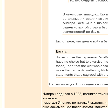
Только буддизм распро
В некоторых эпизодах. Как и
остальные литералли всю и
Ангкора Таем. «Не было вой
отдельно взятой страны был
возможностей не было.
Было такое, что целью войны б
Цитата:
In response the Japanese Pan-Bud
have no choice but to exercise the 
tashō)" and that the war was abso
more than 70 texts written by Nich
statements that disagreed with the
Нашел японцев. Но их идея высосана
Нитирэн родился в 1222, возникло течен
японском,
помогает Японии, но никакой экспансии, 
еще дождь пошел после засухи, может ещ