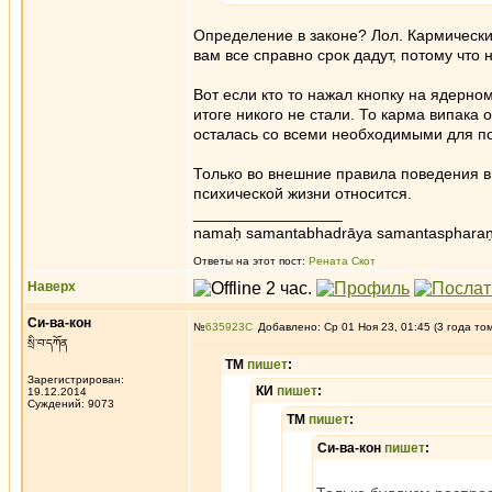
Определение в законе? Лол. Кармически
вам все справно срок дадут, потому что
Вот если кто то нажал кнопку на ядерно
итоге никого не стали. То карма випака
осталась со всеми необходимыми для п
Только во внешние правила поведения в
психической жизни относится.
_________________
namaḥ samantabhadrāya samantaspharaṇ
Ответы на этот пост:
Рената Скот
Наверх
Си-ва-кон
№
635923
Добавлено: Ср 01 Ноя 23, 01:45 (3 года то
སྲི་བ་དཀོན
ТМ
пишет
:
Зарегистрирован:
КИ
пишет
:
19.12.2014
Суждений: 9073
ТМ
пишет
:
Си-ва-кон
пишет
: