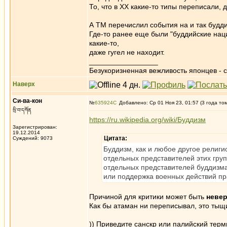
То, что в ХХ какие-то типы переписали,
А ТМ перечислил события на и так будд
Где-то ранее еще были "буддийские нацис
какие-то,
даже гугел не находит.
_________________
Безукоризненная вежливость японцев - с
Наверх
Си-ва-кон
№
635924
Добавлено: Ср 01 Ноя 23, 01:57 (3 года то
སྲི་བ་དཀོན
https://ru.wikipedia.org/wiki/Буддизм
Зарегистрирован:
19.12.2014
Цитата:
Суждений: 9073
Буддизм, как и любое другое религи
отдельных представителей этих гру
отдельных представителей буддизма
или поддержка военных действий пр
Причиной для критики может быть
неве
Как бы атаман ни переписывал, это тыщ
)) Приведите санскр или палийский тер