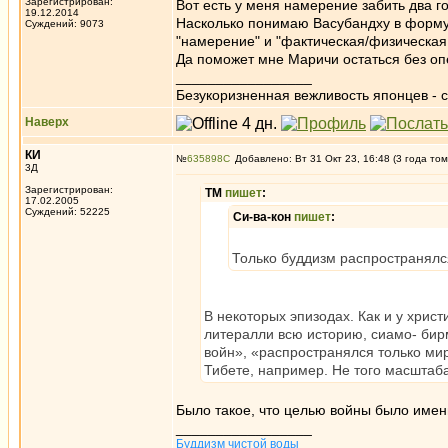
Зарегистрирован:
Вот есть у меня намерение забить два г
19.12.2014
Насколько понимаю Васубандху в форму
Суждений: 9073
"намерение" и "фактическая/физическая
Да поможет мне Маричи остаться без опе
_________________
Безукоризненная вежливость японцев - с
Наверх
КИ
№
635898
Добавлено: Вт 31 Окт 23, 16:48 (3 года том
3Д
Зарегистрирован:
ТМ
пишет
:
17.02.2005
Суждений: 52225
Си-ва-кон
пишет
:
Только буддизм распространялс
В некоторых эпизодах. Как и у хрис
литералли всю историю, сиамо- бир
войн», «распространялся только мир
Тибете, например. Не того масштаба
Было такое, что целью войны было имен
_________________
Буддизм чистой воды