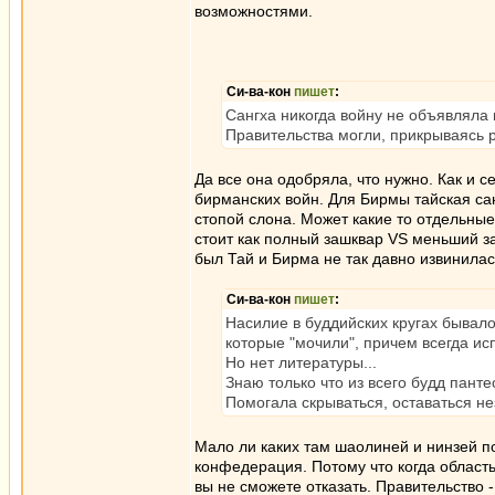
возможностями.
Си-ва-кон
пишет
:
Сангха никогда войну не объявляла 
Правительства могли, прикрываясь 
Да все она одобряла, что нужно. Как и 
бирманских войн. Для Бирмы тайская сан
стопой слона. Может какие то отдельные
стоит как полный зашквар VS меньший з
был Тай и Бирма не так давно извинилас
Си-ва-кон
пишет
:
Насилие в буддийских кругах бывало
которые "мочили", причем всегда ис
Но нет литературы...
Знаю только что из всего будд пант
Помогала скрываться, оставаться 
Мало ли каких там шаолиней и нинзей
конфедерация. Потому что когда область 
вы не сможете отказать. Правительство 