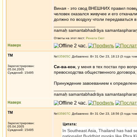
Виная - это свод ВНЕШНИХ правил поведе
человек оказался живучее и его откачали
должно по воздуху чтоли передаваться
_________________
namaḥ samantabhadrāya samantaspharaṇ
Ответы на этот пост:
Рената Скот
Наверх
ТМ
№
635905
Добавлено: Вт 31 Окт 23, 18:13 (3 года том
Зарегистрирован:
Си-ва-кон
, у меня в тех постах про во
05.04.2005
превосходства общественного договора, 
Суждений: 15495
Принуждение завоеванием к определенно
_________________
namaḥ samantabhadrāya samantaspharaṇ
Наверх
ТМ
№
635907
Добавлено: Вт 31 Окт 23, 18:56 (3 года том
Зарегистрирован:
Цитата:
05.04.2005
Суждений: 15495
In Southeast Asia, Thailand has had se
nationalist Buddhist monks like Phra Ki