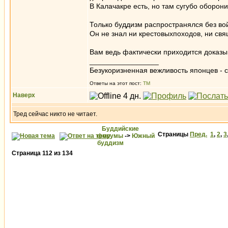
В Калачакре есть, но там сугубо оборони
Только буддизм распространялся без во
Он не знал ни крестовыхпоходов, ни свя
Вам ведь фактически приходится доказыв
_________________
Безукоризненная вежливость японцев - с
Ответы на этот пост:
ТМ
Наверх
Тред сейчас никто не читает.
Буддийские
Страницы
Пред.
1
,
2
,
3
форумы
->
Южный
буддизм
Страница
112
из
134