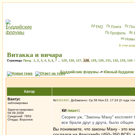
FAQ
Поиск
По
Профиль
Новы
В этом разд
Витакка и вичара
Страницы
Пред.
1
,
2
,
3
,
4
,
5
,
6
,
7
...
125
,
126
,
127
,
128
,
129
,
130
,
131
,
132
,
133
,
134
Буддийские форумы
->
Южный буддизм
Автор
Вантус
№
636196
Добавлено: Ср 08 Ноя 23, 17:24 (3 года то
заблокирован
Зарегистрирован:
КИ
пишет
:
09.09.2008
Суждений: 7953
Скорее уж, "Законы Ману" косплеят
Откуда: Воронеж
все брали друг у друга, было общее 
Вы понимаете, что законы Ману - это кон
сослался на Апастамбу (450–350 BCE), а