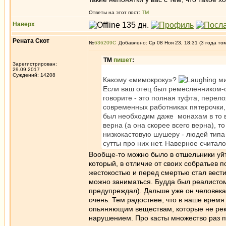
Ответы на этот пост:
ТМ
Наверх
Рената Скот
№
636209
Добавлено: Ср 08 Ноя 23, 18:31 (3 года то
ТМ
пишет
:
Зарегистрирован:
29.09.2017
Суждений: 14208
Какому «мимокроку»?
ми
Если ваш отец был ремесленником-о
говорите - это полная туфта, перел
современных работниках пятерочки, 
был необходим даже монахам в то вр
верна (а она скорее всего верна), т
низкокастовую шушеру - людей типа 
сутты про них нет. Наверное считал
Вообще-то можно было в отшельники уйти
который, в отличие от своих собратьев 
жестокостью и перед смертью стал вести
можно заниматься. Будда был реалистом
предупреждал). Дальше уже он человека 
очень. Тем радостнее, что в наше время
опьяняющим веществам, которые не ре
нарушением. Про касты множество раз пр