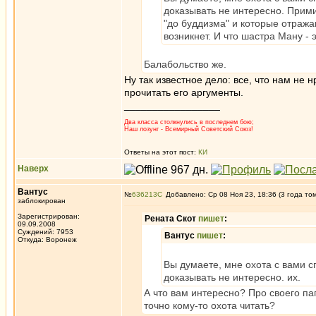
доказывать не интересно. Прими
"до буддизма" и которые отража
возникнет. И что шастра Ману - 
Балабольство же.
Ну так известное дело: все, что нам не н
прочитать его аргументы.
_________________
Два класса столкнулись в последнем бою;
Наш лозунг - Всемирный Советский Союз!
Ответы на этот пост:
КИ
Наверх
Вантус
№
636213
Добавлено: Ср 08 Ноя 23, 18:36 (3 года то
заблокирован
Зарегистрирован:
Рената Скот
пишет
:
09.09.2008
Суждений: 7953
Вантус
пишет
:
Откуда: Воронеж
Вы думаете, мне охота с вами 
доказывать не интересно. их.
А что вам интересно? Про своего п
точно кому-то охота читать?