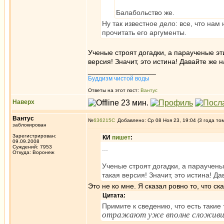
Балабольство же.
Ну так известное дело: все, что нам 
прочитать его аргументы.
Ученые строят догадки, а параученые эти
версия! Значит, это истина! Давайте же 
_________________
Буддизм чистой воды
Ответы на этот пост:
Вантус
Наверх
Вантус
№
636215
Добавлено: Ср 08 Ноя 23, 19:04 (3 года то
заблокирован
Зарегистрирован:
КИ
пишет
:
09.09.2008
Суждений: 7953
...
Откуда: Воронеж
Ученые строят догадки, а параученые
такая версия! Значит, это истина! Д
Это не ко мне. Я сказал ровно то, что ска
Цитата:
Примите к сведению, что есть такие
отражают уже вполне сложив