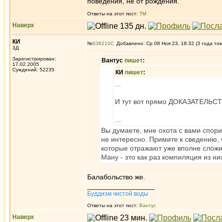
поведения, не от рождения.
Ответы на этот пост:
ТМ
Наверх
КИ
№
636210
Добавлено: Ср 08 Ноя 23, 18:32 (3 года то
3Д
Зарегистрирован:
Вантус
пишет
:
17.02.2005
Суждений: 52235
КИ
пишет
:
...
И тут вот прямо ДОКАЗАТЕЛЬСТВ
...
Вы думаете, мне охота с вами спор
не интересно. Примите к сведению, ч
которые отражают уже вполне сложив
Ману - это как раз компиляция из ни
Балабольство же.
_________________
Буддизм чистой воды
Ответы на этот пост:
Вантус
Наверх