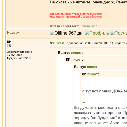
Не охота - не читайте, очевидно ж, Рена
_________________
Два класса столкнулись в последнем бою;
Наш лозунг - Всемирный Советский Союз!
Ответы на этот пост:
Рената Скот
Наверх
КИ
№
636214
Добавлено: Ср 08 Ноя 23, 18:37 (3 года то
3Д
Зарегистрирован:
Вантус
пишет
:
17.02.2005
Суждений: 52235
КИ
пишет
:
Вантус
пишет
:
КИ
пишет
:
...
И тут вот прямо ДОКАЗ
...
Вы думаете, мне охота с в
доказывать не интересно. Пр
периоду "до буддизма" и ко
явно не возникнет. И что ша