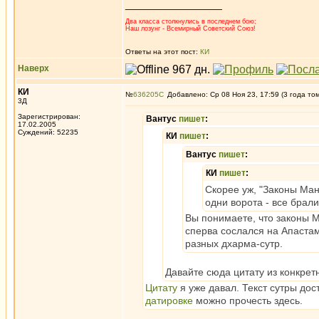
_________________
Два класса столкнулись в последнем бою;
Наш лозунг - Всемирный Советский Союз!
Ответы на этот пост:
КИ
Наверх
КИ
№
636205
Добавлено: Ср 08 Ноя 23, 17:59 (3 года то
3Д
Зарегистрирован:
Вантус
пишет
:
17.02.2005
Суждений: 52235
КИ
пишет
:
Вантус
пишет
:
КИ
пишет
:
Скорее уж, "Законы Ман
одни ворота - все брали
Вы понимаете, что законы Ма
сперва сослался на Апастам
разных дхарма-сутр.
Давайте сюда цитату из конкретн
Цитату
я уже давал. Текст сутры до
датировке
можно прочесть здесь.