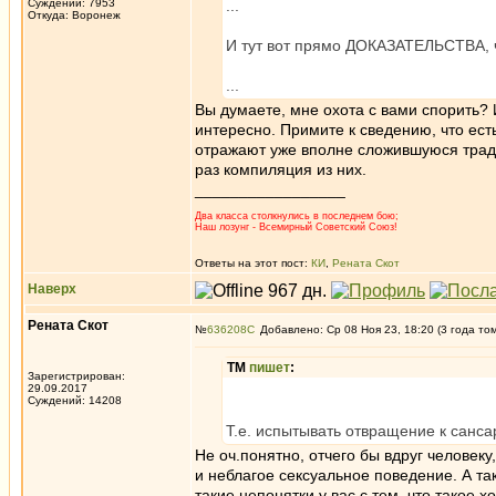
Суждений: 7953
...
Откуда: Воронеж
И тут вот прямо ДОКАЗАТЕЛЬСТВА, ч
...
Вы думаете, мне охота с вами спорить?
интересно. Примите к сведению, что ест
отражают уже вполне сложившуюся традиц
раз компиляция из них.
_________________
Два класса столкнулись в последнем бою;
Наш лозунг - Всемирный Советский Союз!
Ответы на этот пост:
КИ
,
Рената Скот
Наверх
Рената Скот
№
636208
Добавлено: Ср 08 Ноя 23, 18:20 (3 года то
ТМ
пишет
:
Зарегистрирован:
29.09.2017
Суждений: 14208
Т.е. испытывать отвращение к санса
Не оч.понятно, отчего бы вдруг человек
и неблагое сексуальное поведение. А так
такие непонятки у вас с тем, что такое х