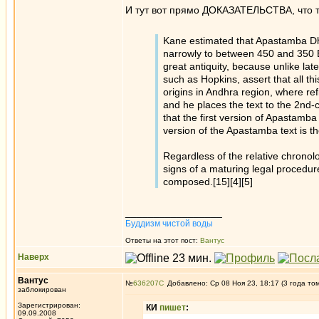
И тут вот прямо ДОКАЗАТЕЛЬСТВА, что т
Kane estimated that Apastamba Dh
narrowly to between 450 and 350 BCE
great antiquity, because unlike la
such as Hopkins, assert that all thi
origins in Andhra region, where r
and he places the text to the 2nd-c
that the first version of Apastam
version of the Apastamba text is t
Regardless of the relative chronol
signs of a maturing legal procedure
composed.[15][4][5]
_________________
Буддизм чистой воды
Ответы на этот пост:
Вантус
Наверх
Вантус
№
636207
Добавлено: Ср 08 Ноя 23, 18:17 (3 года то
заблокирован
Зарегистрирован:
КИ
пишет
:
09.09.2008