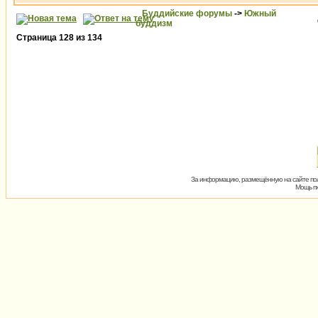
Буддийские форумы
->
Южный
буддизм
Страница
128
из
134
За информацию, размещённую на сайте пол
Мощь пх