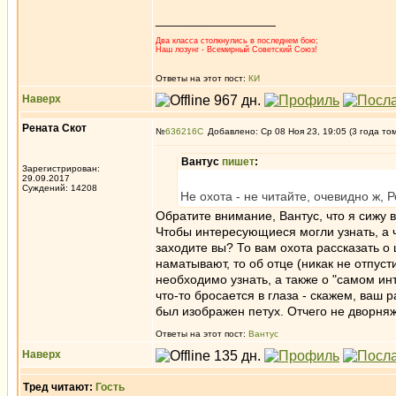
_________________
Два класса столкнулись в последнем бою;
Наш лозунг - Всемирный Советский Союз!
Ответы на этот пост:
КИ
Наверх
Рената Скот
№
636216
Добавлено: Ср 08 Ноя 23, 19:05 (3 года то
Вантус
пишет
:
Зарегистрирован:
29.09.2017
Суждений: 14208
Не охота - не читайте, очевидно ж, 
Обратите внимание, Вантус, что я сижу 
Чтобы интересующиеся могли узнать, а чт
заходите вы? То вам охота рассказать о
наматывают, то об отце (никак не отпус
необходимо узнать, а также о "самом ин
что-то бросается в глаза - скажем, ваш 
был изображен петух. Отчего не дворня
Ответы на этот пост:
Вантус
Наверх
Тред читают:
Гость