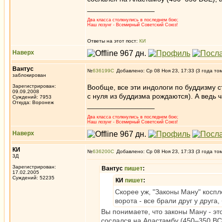
_________________
Два класса столкнулись в последнем бою;
Наш лозунг - Всемирный Советский Союз!
Ответы на этот пост:
КИ
Наверх
Вантус
№
636199
Добавлено: Ср 08 Ноя 23, 17:33 (3 года то
заблокирован
Зарегистрирован:
Вообще, все эти индологи по буддизму 
09.09.2008
с нуля из буддизма рождаются). А ведь ч
Суждений: 7953
Откуда: Воронеж
_________________
Два класса столкнулись в последнем бою;
Наш лозунг - Всемирный Советский Союз!
Наверх
КИ
№
636200
Добавлено: Ср 08 Ноя 23, 17:33 (3 года то
3Д
Зарегистрирован:
Вантус
пишет
:
17.02.2005
Суждений: 52235
КИ
пишет
:
Скорее уж, "Законы Ману" косп
ворота - все брали друг у друга
Вы понимаете, что законы Ману - это
сослался на Апастамбу (450–350 BC