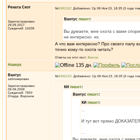
Рената Скот
№
636211
Добавлено: Ср 08 Ноя 23, 18:35 (3 года то
Вантус
пишет
:
Зарегистрирован:
29.09.2017
Суждений: 14208
Вы думаете, мне охота с вами спор
не интересно. их.
А что вам интересно? Про своего папу 
точно кому-то охота читать?
Ответы на этот пост:
Вантус
Наверх
Вантус
№
636212
Добавлено: Ср 08 Ноя 23, 18:35 (3 года то
заблокирован
Зарегистрирован:
КИ
пишет
:
09.09.2008
Суждений: 7953
Вантус
пишет
:
Откуда: Воронеж
КИ
пишет
:
...
И тут вот прямо ДОКАЗАТЕЛ
...
Вы думаете, мне охота с вами 