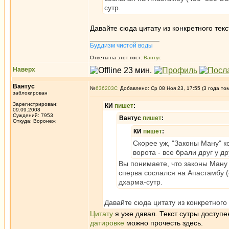
сутр.
Давайте сюда цитату из конкретного текс
_________________
Буддизм чистой воды
Ответы на этот пост:
Вантус
Наверх
Вантус
№
636203
Добавлено: Ср 08 Ноя 23, 17:55 (3 года то
заблокирован
Зарегистрирован:
КИ
пишет
:
09.09.2008
Суждений: 7953
Вантус
пишет
:
Откуда: Воронеж
КИ
пишет
:
Скорее уж, "Законы Ману" 
ворота - все брали друг у д
Вы понимаете, что законы Ману -
сперва сослался на Апастамбу (
дхарма-сутр.
Давайте сюда цитату из конкретного 
Цитату
я уже давал. Текст сутры доступ
датировке
можно прочесть здесь.