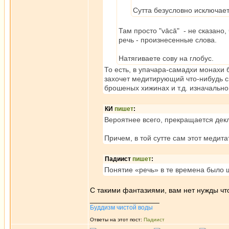
Сутта безусловно исключае
Там просто "vācā" - не сказано,
речь - произнесенные слова.
Натягиваете сову на глобус.
То есть, в упачара-самадхи монахи б
захочет медитирующий что-нибудь ск
брошеных хижинах и т.д. изначальн
КИ
пишет
:
Вероятнее всего, прекращается декл
Причем, в той сутте сам этот медит
Падиист
пишет
:
Понятие «речь» в те времена было 
С такими фантазиями, вам нет нужды что
_________________
Буддизм чистой воды
Ответы на этот пост:
Падиист