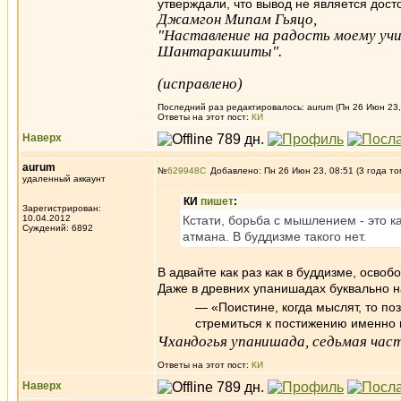
утверждали, что вывод не является дос
Джамгон Мипам Гьяцо,
"Наставление на радость моему уч
Шантаракшиты".
(исправлено)
Последний раз редактировалось: aurum (Пн 26 Июн 23, 
Ответы на этот пост:
КИ
Наверх
aurum
№
629948
Добавлено: Пн 26 Июн 23, 08:51 (3 года то
удаленный аккаунт
КИ
пишет
:
Зарегистрирован:
10.04.2012
Кстати, борьба с мышлением - это к
Суждений: 6892
атмана. В буддизме такого нет.
В адвайте как раз как в буддизме, осво
Даже в древних упанишадах буквально н
— «Поистине, когда мыслят, то по
стремиться к постижению именно
Чхандогья упанишада, седьмая част
Ответы на этот пост:
КИ
Наверх