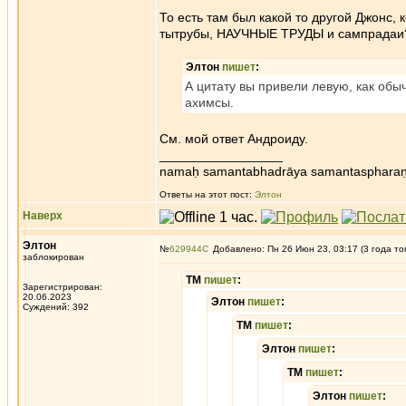
То есть там был какой то другой Джонс,
тытрубы, НАУЧНЫЕ ТРУДЫ и сампрадаи? 
Элтон
пишет
:
А цитату вы привели левую, как обы
ахимсы.
См. мой ответ Андроиду.
_________________
namaḥ samantabhadrāya samantaspharaṇ
Ответы на этот пост:
Элтон
Наверх
Элтон
№
629944
Добавлено: Пн 26 Июн 23, 03:17 (3 года то
заблокирован
ТМ
пишет
:
Зарегистрирован:
20.06.2023
Элтон
пишет
:
Суждений: 392
ТМ
пишет
:
Элтон
пишет
:
ТМ
пишет
:
Элтон
пишет
: