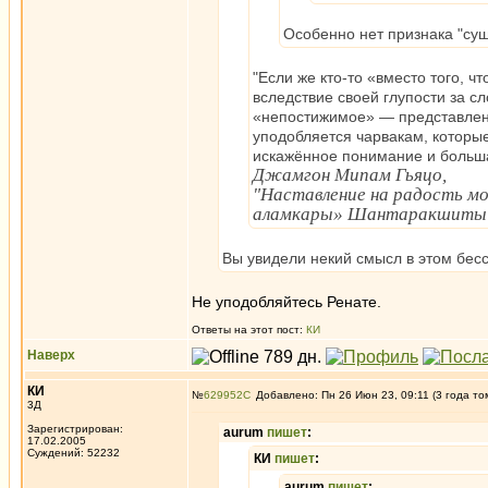
Особенно нет признака "су
"Если же кто-то «вместо того, 
вследствие своей глупости за сл
«непостижимое» — представлен
уподобляется чарвакам, которые
искажённое понимание и больш
Джамгон Мипам Гьяцо,
"Наставление на радость м
аламкары» Шантаракшиты
Вы увидели некий смысл в этом бе
Не уподобляйтесь Ренате.
Ответы на этот пост:
КИ
Наверх
КИ
№
629952
Добавлено: Пн 26 Июн 23, 09:11 (3 года то
3Д
Зарегистрирован:
aurum
пишет
:
17.02.2005
Суждений: 52232
КИ
пишет
:
aurum
пишет
: