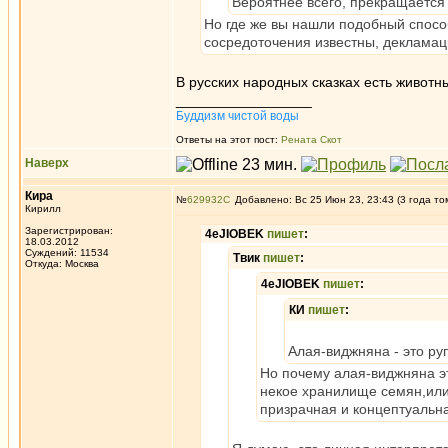
Вероятнее всего, прекращается 
Но где же вы нашли подобный спосо
сосредоточения известны, декламаци
В русских народных сказках есть животн
_________________
Буддизм чистой воды
Ответы на этот пост:
Рената Скот
Наверх
Кира
№
629932
Добавлено: Вс 25 Июн 23, 23:43 (3 года то
Кирилл
Зарегистрирован:
4eJIOBEK
пишет
:
18.03.2012
Суждений: 11534
Твик
пишет
:
Откуда: Москва
4eJIOBEK
пишет
:
КИ
пишет
:
Алая-виджняна - это руп
Но почему алая-виджняна э
некое хранилище семян,или
призрачная и концептуальн