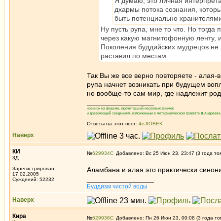
Я думаю, это личная интерпрета
дхармы потока сознания, котор
быть потенциально хранителями
Ну пусть рупа, мне то что. Но тогда
через какую магнитофонную ленту, 
Поколения буддийских мудрецов не м
раставил по местам.
Так Вы же все верно повторяете - алая-в
рупа начнет возникать при будущем во
но вообще-то сам мир, где надлежит ро
_________________
новичок на форуме, прочитавший несколько книжек
и доверяющий сведениям, изложенным в метафизическом трактате Д.Андреева 
Ответы на этот пост:
4eJIOBEK
Наверх
КИ
№
629934
Добавлено: Вс 25 Июн 23, 23:47 (3 года то
3Д
Зарегистрирован:
Аламбана и алая это практически синони
17.02.2005
_________________
Суждений: 52232
Буддизм чистой воды
Наверх
Кира
№
629936
Добавлено: Пн 26 Июн 23, 00:08 (3 года то