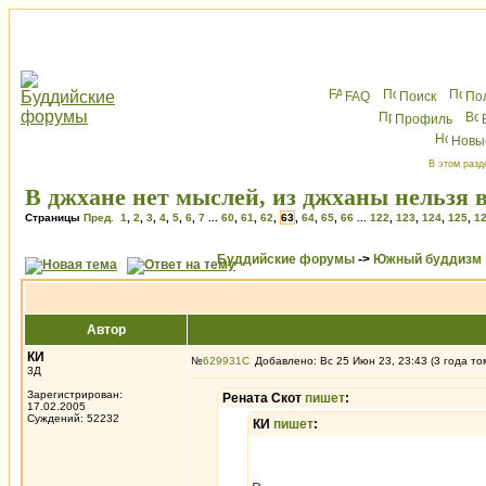
FAQ
Поиск
По
Профиль
Новы
В этом разд
В джхане нет мыслей, из джханы нельзя 
Страницы
Пред.
1
,
2
,
3
,
4
,
5
,
6
,
7
...
60
,
61
,
62
,
63
,
64
,
65
,
66
...
122
,
123
,
124
,
125
,
1
Буддийские форумы
->
Южный буддизм
Автор
КИ
№
629931
Добавлено: Вс 25 Июн 23, 23:43 (3 года то
3Д
Зарегистрирован:
Рената Скот
пишет
:
17.02.2005
Суждений: 52232
КИ
пишет
: