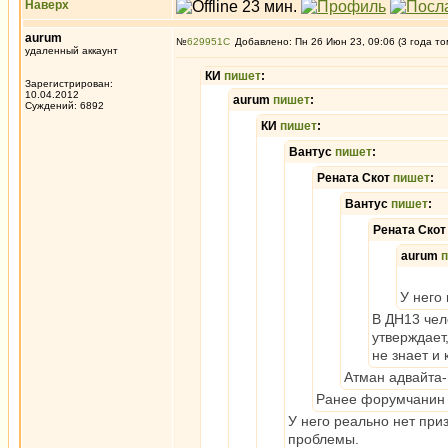
Наверх
aurum
№
629951
Добавлено: Пн 26 Июн 23, 09:06 (3 года то
удаленный аккаунт
КИ
пишет
:
Зарегистрирован:
10.04.2012
aurum
пишет
:
Суждений: 6892
КИ
пишет
:
Вантус
пишет
:
Рената Скот
пишет
:
Вантус
пишет
:
Рената Ско
aurum
У него
В ДН13 чел
утверждает
не знает и
Атман адвайта-
Ранее форумчанин н
У него реально нет при
проблемы.