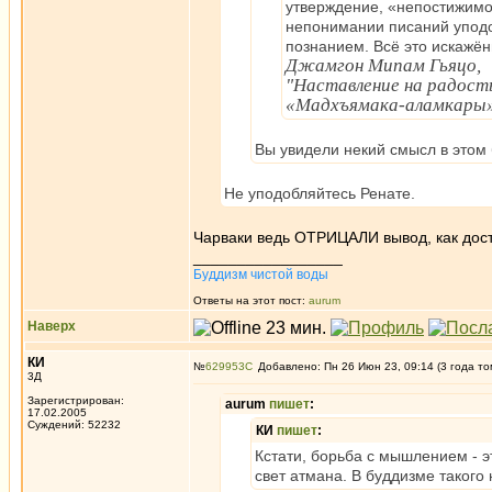
утверждение, «непостижимо
непонимании писаний уподо
познанием. Всё это искажё
Джамгон Мипам Гьяцо,
"Наставление на радост
«Мадхъямака-аламкары
Вы увидели некий смысл в этом
Не уподобляйтесь Ренате.
Чарваки ведь ОТРИЦАЛИ вывод, как дос
_________________
Буддизм чистой воды
Ответы на этот пост:
aurum
Наверх
КИ
№
629953
Добавлено: Пн 26 Июн 23, 09:14 (3 года то
3Д
Зарегистрирован:
aurum
пишет
:
17.02.2005
Суждений: 52232
КИ
пишет
:
Кстати, борьба с мышлением - э
свет атмана. В буддизме такого 