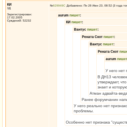
КИ
№
629949
Добавлено: Пн 26 Июн 23, 08:52 (3 года то
3Д
Зарегистрирован:
aurum
пишет
:
17.02.2005
Суждений: 52232
КИ
пишет
:
Вантус
пишет
:
Рената Скот
пишет
:
Вантус
пишет
:
Рената Скот
пиш
aurum
пише
У него нет
В ДН13 человек
утверждает, что
знает и котору
Атман адвайта-веда
Ранее форумчанин напис
У него реально нет признак
проблемы.
Особенно нет признака "сущест