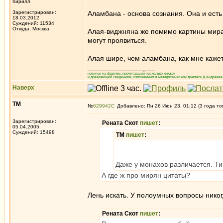
Кирилл
Зарегистрирован:
Аламбана - основа сознания. Она и есть
18.03.2012
Суждений: 11534
Откуда: Москва
Алая-виджняна же помимо картины мира 
могут проявиться.
Алая шире, чем аламбана, как мне кажет
_________________
новичок на форуме, прочитавший несколько книжек
и доверяющий сведениям, изложенным в метафизическом трактате Д.Андреева 
Наверх
ТМ
№
629942
Добавлено: Пн 26 Июн 23, 01:12 (3 года то
Зарегистрирован:
Рената Скот
пишет
:
05.04.2005
Суждений: 15498
ТМ
пишет
:
Даже у монахов различается. Ти
А где ж про мирян цитаты?
Лень искать. У полоумных вопросы никог
Рената Скот
пишет
: