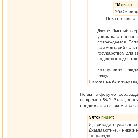
ТМ
пишет
:
Убийство д
Пока не видно 
Джонс [бывший тхер
убийства отпанчаши
повреждается. Если
Комментарий есть в
государством для з
подворотне для гра
Как правило, - люд
чему.
Никогда не был тхерав
Не вы на форуме тхеравада 
со времен БФ? Этого, конеч
предполагает знакомство с 
Элтон
пишет
:
И, приведите уже слово
Дхаммаютике, - никаки
Тхераваде.