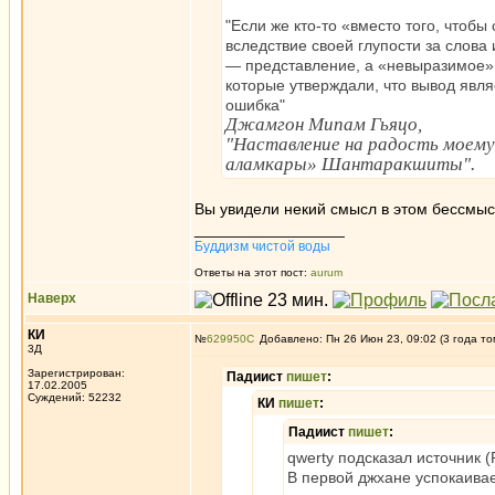
"Если же кто-то «вместо того, чтоб
вследствие своей глупости за слова
— представление, а «невыразимое»
которые утверждали, что вывод явл
ошибка"
Джамгон Мипам Гьяцо,
"Наставление на радость моему
аламкары» Шантаракшиты".
Вы увидели некий смысл в этом бессмы
_________________
Буддизм чистой воды
Ответы на этот пост:
aurum
Наверх
КИ
№
629950
Добавлено: Пн 26 Июн 23, 09:02 (3 года то
3Д
Зарегистрирован:
Падиист
пишет
:
17.02.2005
Суждений: 52232
КИ
пишет
:
Падиист
пишет
:
qwerty подсказал источник (
В первой джхане успокаивае