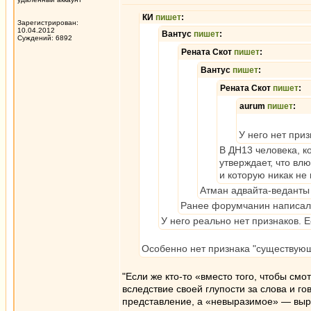
КИ
пишет
:
Зарегистрирован:
10.04.2012
Вантус
пишет
:
Суждений: 6892
Рената Скот
пишет
:
Вантус
пишет
:
Рената Скот
пишет
:
aurum
пишет
:
У него нет при
В ДН13 человека, к
утверждает, что влю
и которую никак не
Атман адвайта-веданты 
Ранее форумчанин написал "
У него реально нет признаков. 
Особенно нет признака "существую
"Если же кто-то «вместо того, чтобы см
вследствие своей глупости за слова и г
представление, а «невыразимое» — выр