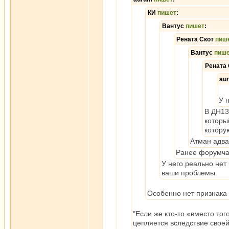
КИ
пишет
:
Вантус
пишет
:
Рената Скот
пиш
Вантус
пиш
Рената
au
У 
В ДН13
которы
котору
Атман адва
Ранее форумчан
У него реально нет
ваши проблемы.
Особенно нет признака
"Если же кто-то «вместо то
цепляется вследствие своей 