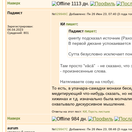
Наверх
Падиист
№
629946
Добавлено: Пн 26 Июн 23, 07:40 (3 года то
КИ
пишет
:
Зарегистрирован:
06.04.2023
Падиист
пишет
:
Суждений: 801
qwerty подсказал источник (Рахо
В первой джхане успокаивается 
Сутта безусловно исключает по
Там просто "vācā" - не сказано, что
- произнесенные слова.
Натягиваете сову на глобус.
То есть, в упачара-самадхи монахи бесед
медитирующий что-нибудь сказать, но не
хижинах и т.д. изначально была молчал
охватывало дискурсивное мышление.
Ответы на этот пост:
КИ
,
Горсть листьев
Наверх
aurum
№
629947
Добавлено: Пн 26 Июн 23, 08:46 (3 года то
удаленный аккаунт