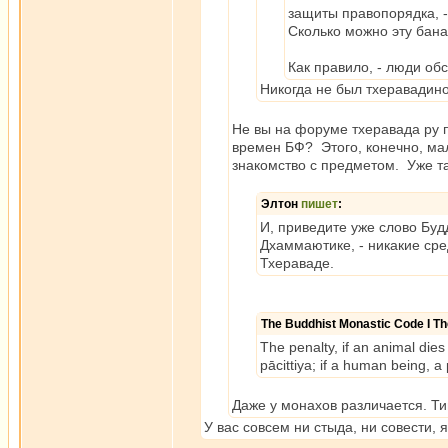
защиты правопорядка, -
Сколько можно эту бан
Как правило, - люди об
Никогда не был тхеравадин
Не вы на форуме тхеравада ру п
времен БФ? Этого, конечно, мал
знакомство с предметом. Уже та
Элтон
пишет
:
И, приведите уже слово Буд
Дхаммаютике, - никакие ср
Тхераваде.
The Buddhist Monastic Code I T
The penalty, if an animal dies 
pācittiya; if a human being, a 
Даже у монахов различается. Ти
У вас совсем ни стыда, ни совести, я