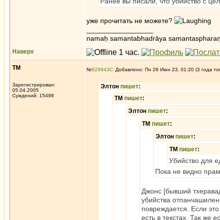
Ранее вы писали, что убийство с це
уже прочитать не можете?
_________________
namaḥ samantabhadrāya samantaspharaṇ
Наверх
ТМ
№
629943
Добавлено: Пн 26 Июн 23, 01:20 (3 года то
Зарегистрирован:
Элтон
пишет
:
05.04.2005
Суждений: 15498
ТМ
пишет
:
Элтон
пишет
:
ТМ
пишет
:
Элтон
пишет
:
ТМ
пишет
:
Убийство для е
Пока не видно прам
Джонс [бывший тхеравад
убийства отпанчашиленн
повреждается. Если это
есть в текстах. Так же