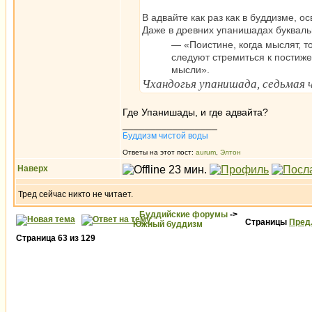
В адвайте как раз как в буддизме, 
Даже в древних упанишадах букваль
— «Поистине, когда мыслят, т
следуют стремиться к постиж
мысли».
Чхандогья упанишада, седьмая ч
Где Упанишады, и где адвайта?
_________________
Буддизм чистой воды
Ответы на этот пост:
aurum
,
Элтон
Наверх
Тред сейчас никто не читает.
Буддийские форумы
->
Страницы
Пред
Южный буддизм
Страница
63
из
129