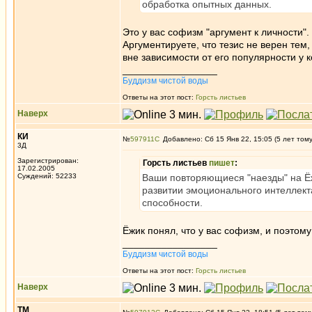
обработка опытных данных.
Это у вас софизм "аргумент к личности".
Аргументируете, что тезис не верен тем
вне зависимости от его популярности у 
_________________
Буддизм чистой воды
Ответы на этот пост:
Горсть листьев
Наверх
КИ
№
597911
Добавлено: Сб 15 Янв 22, 15:05 (5 лет том
3Д
Зарегистрирован:
Горсть листьев
пишет
:
17.02.2005
Суждений: 52233
Ваши повторяющиеся "наезды" на Ёж
развитии эмоционального интеллект
способности.
Ёжик понял, что у вас софизм, и поэтом
_________________
Буддизм чистой воды
Ответы на этот пост:
Горсть листьев
Наверх
ТМ