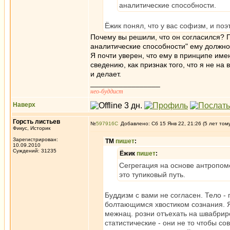
аналитические способности.
Ёжик понял, что у вас софизм, и по
Почему вы решили, что он согласился? 
аналитические способности" ему должно
Я почти уверен, что ему в принципе име
сведению, как признак того, что я не на
и делает.
_________________
нео-буддист
Наверх
Горсть листьев
№
597916
Добавлено: Сб 15 Янв 22, 21:26 (5 лет том
Фикус, Историк
Зарегистрирован:
ТМ
пишет
:
10.09.2010
Суждений: 31235
Ёжик
пишет
:
Сегрегация на основе антропоме
это тупиковый путь.
Буддизм с вами не согласен. Тело -
болтающимся хвостиком сознания. Я
межнац. розни отъехать на швабри
статистические - они не то чтобы с