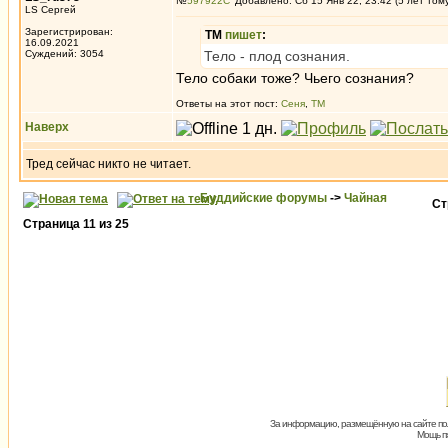
№
597922
Добавлено: Сб 15 Янв 22, 23:42 (5 лет том
LS Сергей
Зарегистрирован:
ТМ
пишет
:
16.09.2021
Суждений: 3054
Тело - плод сознания.
Тело собаки тоже? Чьего сознания?
Ответы на этот пост:
Сеня
,
ТМ
Наверх
Тред сейчас никто не читает.
Буддийские форумы
->
Чайная
Ст
Страница
11
из
25
За информацию, размещённую на сайте пол
Мощь пх