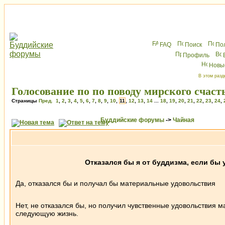
FAQ
Поиск
По
Профиль
Новы
В этом разд
Голосование по по поводу мирского счас
Страницы
Пред.
1
,
2
,
3
,
4
,
5
,
6
,
7
,
8
,
9
,
10
,
11
,
12
,
13
,
14
...
18
,
19
,
20
,
21
,
22
,
23
,
24
,
Буддийские форумы
->
Чайная
Отказался бы я от буддизма, если бы
Да, отказался бы и получал бы материальные удовольствия
Нет, не отказался бы, но получил чувственные удовольствия м
следующую жизнь.