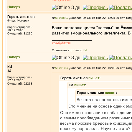
Наверх
Горсть листьев
№
597909
Добавлено: Сб 15 Янв 22, 12:31 (5 лет том
Фикус, Историк
Зарегистрирован:
Ваши повторяющиеся "наезды" на Ёжика 
10.09.2010
развитии эмоционального интеллекта. В
Суждений: 31235
_________________
нео-буддист
Ответы на этот пост:
КИ
Наверх
КИ
№
597910
Добавлено: Сб 15 Янв 22, 15:03 (5 лет том
3Д
Зарегистрирован:
Горсть листьев
пишет
:
17.02.2005
Суждений: 52233
КИ
пишет
:
Горсть листьев
пишет
:
Вся эта палеогенетика имеет
Это мнение на основе одних эмо
Оно имеет основание в наблюдении
с явным преобладанием различных м
весьма похожие бредовые фиксации х
провожу параллель. Научно ли это? Я