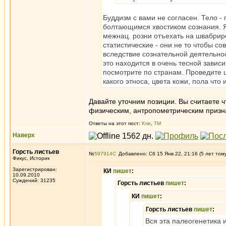
Буддизм с вами не согласен. Тело -
болтающимся хвостиком сознания. Я
межнац. розни отъехать на швабри
статистические - они не то чтобы с
вследствие сознательной деятельнос
это находится в очень тесной завис
посмотрите по странам. Проведите 
какого этноса, цвета кожи, пола что 
Давайте уточним позиции. Вы считаете 
физическим, антропометрическим приз
Ответы на этот пост:
Krie
,
ТМ
Наверх
Горсть листьев
№
597914
Добавлено: Сб 15 Янв 22, 21:16 (5 лет том
Фикус, Историк
Зарегистрирован:
КИ
пишет
:
10.09.2010
Суждений: 31235
Горсть листьев
пишет
:
КИ
пишет
:
Горсть листьев
пишет
:
Вся эта палеогенетика и