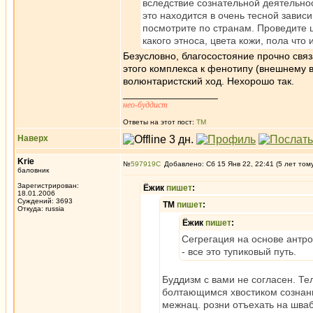
вследствие сознательной деятельнос
это находится в очень тесной завис
посмотрите по странам. Проведите 
какого этноса, цвета кожи, пола что 
Безусловно, благосостояние прочно свя
этого комплекса к фенотипу (внешнему в
волюнтаристский ход. Нехорошо так.
_________________
нео-буддист
Ответы на этот пост:
ТМ
Наверх
Krie
№
597919
Добавлено: Сб 15 Янв 22, 22:41 (5 лет том
баловник
Зарегистрирован:
Ёжик
пишет
:
18.01.2006
Суждений: 3693
ТМ
пишет
:
Откуда: russia
Ёжик
пишет
:
Сегрегация на основе антро
- все это тупиковый путь.
Буддизм с вами не согласен. Те
болтающимся хвостиком сознани
межнац. розни отъехать на шв