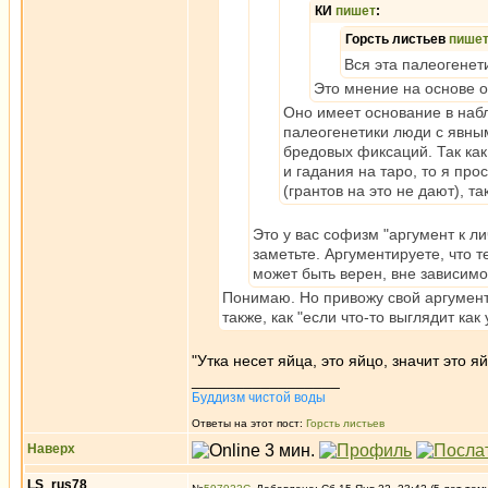
КИ
пишет
:
Горсть листьев
пише
Вся эта палеогенети
Это мнение на основе о
Оно имеет основание в на
палеогенетики люди с явны
бредовых фиксаций. Так ка
и гадания на таро, то я пр
(грантов на это не дают), т
Это у вас софизм "аргумент к ли
заметьте. Аргументируете, что т
может быть верен, вне зависимо
Понимаю. Но привожу свой аргумент 
также, как "если что-то выглядит как 
"Утка несет яйца, это яйцо, значит это я
_________________
Буддизм чистой воды
Ответы на этот пост:
Горсть листьев
Наверх
LS_rus78