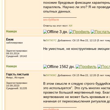
похожие бредовые фиксации характерны 
параллель. Научно ли это? Я не проводил
опытных данных.
_________________
нео-буддист
Ответы на этот пост:
КИ
Наверх
Ёжик
№
597907
Добавлено: Сб 15 Янв 22, 12:13 (5 лет том
заблокирован
Не уместные, не конструктивные эмоции 
Зарегистрирован:
08.03.2014
Суждений: 16142
Наверх
Горсть листьев
№
597908
Добавлено: Сб 15 Янв 22, 12:20 (5 лет том
Фикус, Историк
Зарегистрирован:
В этом смысле я следую строго буддийско
10.09.2010
это используется". Это суть многих нас
Суждений: 31235
провести большой жертвенный пир. Бхагав
жертвование не может быть кровавым и 
начиная от переосмысления ритуалов до
_________________
нео-буддист