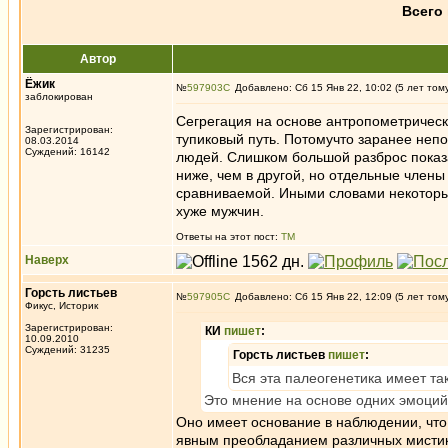
Всего 
Автор
Ёжик
№
597903
Добавлено: Сб 15 Янв 22, 10:02 (5 лет том
заблокирован
Сегрегация на основе антропометрически
Зарегистрирован:
тупиковый путь. Потомучто заранее непо
08.03.2014
Суждений: 16142
людей. Слишком большой разброс показа
ниже, чем в другой, но отдельные члены
сравниваемой. Иными словами некоторые
хуже мужчин.
Ответы на этот пост:
ТМ
Наверх
Горсть листьев
№
597905
Добавлено: Сб 15 Янв 22, 12:09 (5 лет том
Фикус, Историк
Зарегистрирован:
КИ
пишет
:
10.09.2010
Суждений: 31235
Горсть листьев
пишет
:
Вся эта палеогенетика имеет так
Это мнение на основе одних эмоций
Оно имеет основание в наблюдении, чт
явным преобладанием различных мистик