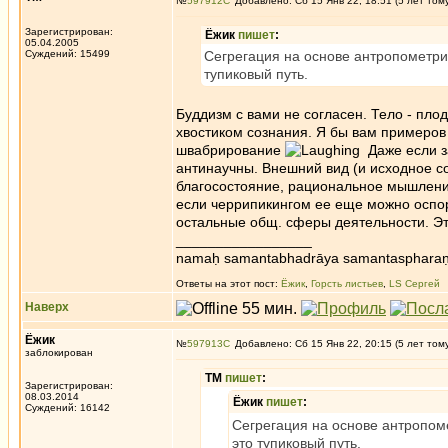
№
597912
Добавлено: Сб 15 Янв 22, 18:51 (5 лет том
Зарегистрирован:
Ёжик
пишет
:
05.04.2005
Суждений: 15499
Сегрегация на основе антропометрич
тупиковый путь.
Буддизм с вами не согласен. Тело - пло
хвостиком сознания. Я бы вам примеров
швабрирование
Даже если за
антинаучны. Внешний вид (и исходное с
благосостояние, рациональное мышление,
если черрипикингом ее еще можно оспор
остальные общ. сферы деятельности. Это 
_________________
namaḥ samantabhadrāya samantaspharaṇ
Ответы на этот пост:
Ёжик
,
Горсть листьев
,
LS Сергей
Наверх
Ёжик
№
597913
Добавлено: Сб 15 Янв 22, 20:15 (5 лет том
заблокирован
ТМ
пишет
:
Зарегистрирован:
08.03.2014
Ёжик
пишет
:
Суждений: 16142
Сегрегация на основе антропоме
это тупиковый путь.