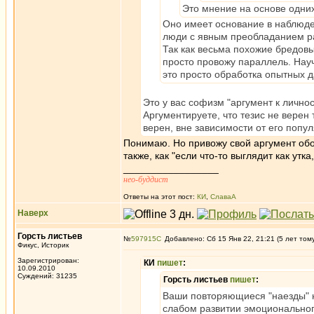
Это мнение на основе одних
Оно имеет основание в наблюд
люди с явным преобладанием р
Так как весьма похожие бредовы
просто провожу параллель. Науч
это просто обработка опытных 
Это у вас софизм "аргумент к личнос
Аргументируете, что тезис не верен
верен, вне зависимости от его попу
Понимаю. Но привожу свой аргумент обо
также, как "если что-то выглядит как утка
_________________
нео-буддист
Ответы на этот пост:
КИ
,
СлаваА
Наверх
Горсть листьев
№
597915
Добавлено: Сб 15 Янв 22, 21:21 (5 лет том
Фикус, Историк
Зарегистрирован:
КИ
пишет
:
10.09.2010
Суждений: 31235
Горсть листьев
пишет
:
Ваши повторяющиеся "наезды" н
слабом развитии эмоциональног