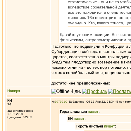
статистические - они не то что
вследствие сознательной деятел
все это находится в очень тесн
живопись 16в посмотрите по ст
очевидно. Кто, какого этноса, цв
Давайте уточним позиции. Вы счита
физическим, антропометрическим п
Настолько что подвинули и Конфуция и 
Субординацию соблюдать сигнальным сис
царства, соответственно мантры подчер
будд) тем плодотворно возведение в гиг
никаких отличий - до тех пор потешно, 
четок с волейбольный мяч, опционально
_________________
достаточнее предположенных
Наверх
КИ
№
597921
Добавлено: Сб 15 Янв 22, 23:34 (5 лет том
3Д
Зарегистрирован:
Горсть листьев
пишет
:
17.02.2005
Суждений: 52233
КИ
пишет
:
Горсть листьев
пишет
: