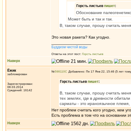
Горсть листьев
пишет
:
Обоснование палеогенетикой
Может быть и так и так.
В, таком случае, прошу считать мен
Это новая ракета? Как угодно.
_________________
Буддизм чистой воды
Ответы на этот пост:
Горсть листьев
Наверх
Ёжик
№
598110
Добавлено: Пн 17 Янв 22, 15:46 (5 лет том
заблокирован
Горсть листьев
пишет
:
Зарегистрирован:
08.03.2014
Суждений: 16142
В, таком случае, прошу считать мен
тех землях, где в древности обитали
сарматы - это ираноязычное племя, 
Нет проблем считать кого угодно, кем уг
Есть проблема в том что на основании э
Наверх