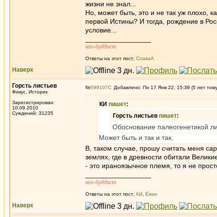
жизни не знал...
Но, может быть, это и не так уж плохо,
первой Истины? И тогда, рождение в Рос
условие...
_________________
нео-буддист
Ответы на этот пост:
СлаваА
Наверх
Горсть листьев
№
598107
Добавлено: Пн 17 Янв 22, 15:39 (5 лет том
Фикус, Историк
Зарегистрирован:
КИ
пишет
:
10.09.2010
Суждений: 31235
Горсть листьев
пишет
:
Обоснование палеогенетикой ли
Может быть и так и так.
В, таком случае, прошу считать меня са
землях, где в древности обитали Велики
- это ираноязычное племя, то я не прос
_________________
нео-буддист
Ответы на этот пост:
КИ
,
Ёжик
Наверх