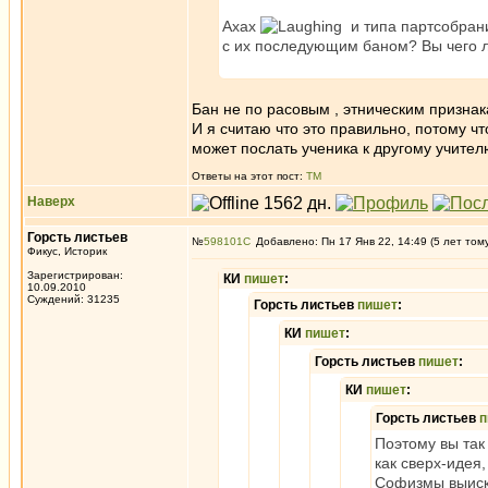
Ахах
и типа партсобрани
с их последующим баном? Вы чего 
Бан не по расовым , этническим признака
И я считаю что это правильно, потому чт
может послать ученика к другому учителю
Ответы на этот пост:
ТМ
Наверх
Горсть листьев
№
598101
Добавлено: Пн 17 Янв 22, 14:49 (5 лет том
Фикус, Историк
Зарегистрирован:
КИ
пишет
:
10.09.2010
Суждений: 31235
Горсть листьев
пишет
:
КИ
пишет
:
Горсть листьев
пишет
:
КИ
пишет
:
Горсть листьев
п
Поэтому вы так
как сверх-идея
Софизмы выиски