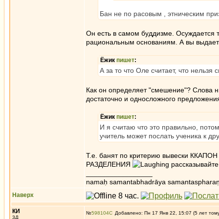
Бан не по расовым , этническим при
Он есть в самом буддизме. Осуждается 
рациональным основаниям. А вы выдаете
Ёжик
пишет
:
А за то что Оле считает, что нельзя
Как он определяет "смешение"? Слова ни
достаточно и односложного предложения
Ёжик
пишет
:
И я считаю что это правильно, потом
учитель может послать ученика к дру
Т.е. банят по критерию вывески ККАПО
РАЗДЕЛЕНИЯ
рассказывайте 
_________________
namaḥ samantabhadrāya samantaspharaṇ
Наверх
КИ
№
598104
Добавлено: Пн 17 Янв 22, 15:07 (5 лет том
3Д