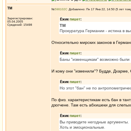
ТМ
№
598102
Добавлено: Пн 17 Янв 22, 14:50 (5 лет том
Зарегистрирован:
Ёжик
пишет
:
05.04.2005
Суждений: 15498
ТМ
Прокуратура Германии - истина в в
Относительно мирских законов в Германи
Ёжик
пишет
:
Баны "изменщикам" возможно были и
И кому они "изменили"? Будде, Дхарме,
Ёжик
пишет
:
Но этот "бан" не по антропометрич
По физ. характеристикам есть бан в тан
дзогчене. Там есть абхишеки для слепых,
Ёжик
пишет
:
Вы приводите негодные аргументы.
Хоть и эмоциональные.