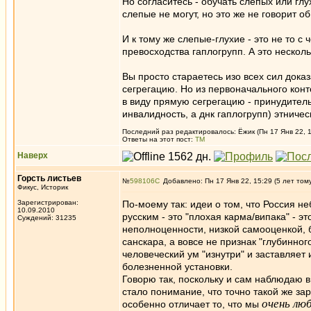
Но согласитесь - обучать слепых или гл
слепые не могут, но это же не говорит 
И к тому же слепые-глухие - это не то с
превосходства гаплогрупп. А это нескол
Вы просто стараетесь изо всех сил доказ
сегрегацию. Но из первоначального конте
в виду прямую сегрегацию - принудител
инвалидность, а днк гаплогрупп) этниче
Последний раз редактировалось: Ёжик (Пн 17 Янв 22, 1
Ответы на этот пост:
ТМ
Наверх
Горсть листьев
№
598106
Добавлено: Пн 17 Янв 22, 15:29 (5 лет том
Фикус, Историк
Зарегистрирован:
По-моему так: идеи о том, что Россия н
10.09.2010
русским - это "плохая карма/випака" - 
Суждений: 31235
неполноценности, низкой самооценкой, б
санскара, а вовсе не признак "глубинного
человеческий ум "изнутри" и заставляет
болезненной установки.
Говорю так, поскольку и сам наблюдаю 
стало понимание, что точно такой же зар
очень лю
особенно отличает то, что мы