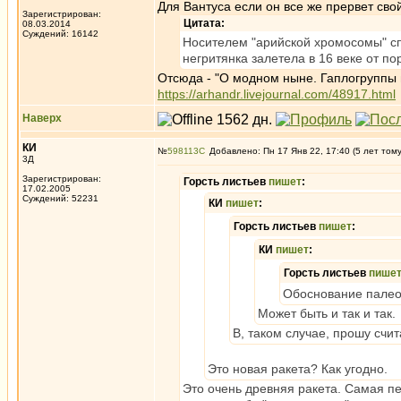
Для Вантуса если он все же прервет сво
Зарегистрирован:
Цитата:
08.03.2014
Суждений: 16142
Носителем "арийской хромосомы" сп
негритянка залетела в 16 веке от по
Отсюда - "О модном ныне. Гаплогруппы 
https://arhandr.livejournal.com/48917.html
Наверх
КИ
№
598113
Добавлено: Пн 17 Янв 22, 17:40 (5 лет том
3Д
Зарегистрирован:
Горсть листьев
пишет
:
17.02.2005
Суждений: 52231
КИ
пишет
:
Горсть листьев
пишет
:
КИ
пишет
:
Горсть листьев
пише
Обоснование палеог
Может быть и так и так.
В, таком случае, прошу счи
Это новая ракета? Как угодно.
Это очень древняя ракета. Самая п