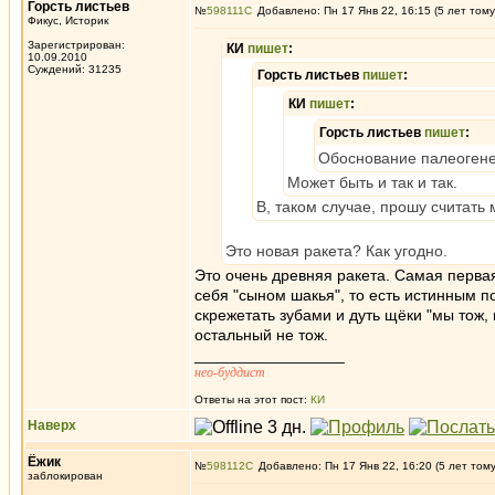
Горсть листьев
№
598111
Добавлено: Пн 17 Янв 22, 16:15 (5 лет тому
Фикус, Историк
Зарегистрирован:
КИ
пишет
:
10.09.2010
Суждений: 31235
Горсть листьев
пишет
:
КИ
пишет
:
Горсть листьев
пишет
:
Обоснование палеогенет
Может быть и так и так.
В, таком случае, прошу считать
Это новая ракета? Как угодно.
Это очень древняя ракета. Самая первая
себя "сыном шакья", то есть истинным 
скрежетать зубами и дуть щёки "мы тож,
остальный не тож.
_________________
нео-буддист
Ответы на этот пост:
КИ
Наверх
Ёжик
№
598112
Добавлено: Пн 17 Янв 22, 16:20 (5 лет том
заблокирован