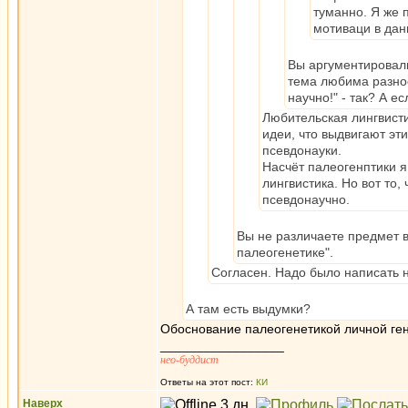
туманно. Я же 
мотиваци в дан
Вы аргументировали
тема любима разно
научно!" - так? А е
Любительская лингвисти
идеи, что выдвигают эт
псевдонауки.
Насчёт палеогенптики я
лингвистика. Но вот то,
псевдонаучно.
Вы не различаете предмет 
палеогенетике".
Согласен. Надо было написать н
А там есть выдумки?
Обоснование палеогенетикой личной ген
_________________
нео-буддист
Ответы на этот пост:
КИ
Наверх