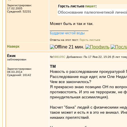
Зарегистрирован:
Горсть листьев
пишет
:
17.02.2005
Суждений: 52231
Обоснование палеогенетикой личной
Может быть и так и так.
_________________
Буддизм чистой воды
Ответы на этот пост:
Горсть листьев
Наверх
Ёжик
№
598105
Добавлено: Пн 17 Янв 22, 15:26 (5 лет том
заблокирован
ТМ
Зарегистрирован:
Новость о расследовании прокуратурой Г
08.03.2014
Суждений: 16142
Расследование еще идет, или Оле Нидал
Чем все закончилось?
Я прекрасно знаю позицию ОН по вопрос
противостоять. И это не терроризм, не ф
принудительная ассимиляция).
Насчет "бана" людей с физическими недо
такое может и есть я в это не вникал. 
никаких препятствий.