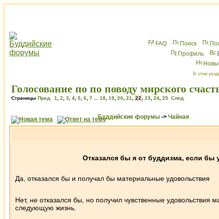
FAQ
Поиск
По
Профиль
Новы
В этом разд
Голосование по по поводу мирского счас
Страницы
Пред.
1
,
2
,
3
,
4
,
5
,
6
,
7
...
18
,
19
,
20
,
21
,
22
,
23
,
24
,
25
След.
Буддийские форумы
->
Чайная
Отказался бы я от буддизма, если бы
Да, отказался бы и получал бы материальные удовольствия
Нет, не отказался бы, но получил чувственные удовольствия м
следующую жизнь.