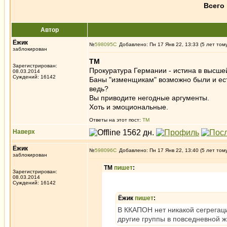
Всего 
Автор
Ёжик
№
598095
Добавлено: Пн 17 Янв 22, 13:33 (5 лет том
заблокирован
ТМ
Зарегистрирован:
Прокуратура Германии - истина в высше
08.03.2014
Суждений: 16142
Баны "изменщикам" возможно были и ест
ведь?
Вы приводите негодные аргументы.
Хоть и эмоциональные.
Ответы на этот пост:
ТМ
Наверх
Ёжик
№
598096
Добавлено: Пн 17 Янв 22, 13:40 (5 лет том
заблокирован
ТМ
пишет
:
Зарегистрирован:
08.03.2014
Суждений: 16142
Ёжик
пишет
:
В ККАПОН нет никакой сегрегац
другие группы в повседневной ж