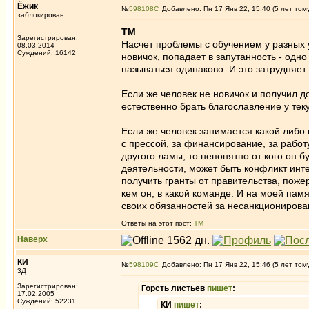
Ёжик
№
598108
Добавлено: Пн 17 Янв 22, 15:40 (5 лет том
заблокирован
ТМ
Зарегистрирован:
Насчет проблемы с обучением у разных у
08.03.2014
Суждений: 16142
новичок, попадает в запутанность - одно
называться одинаково. И это затрудняет
Если же человек не новичок и получил д
естественно брать благославление у тек
Если же человек занимается какой либо
с прессой, за финансирование, за работ
другого ламы, то непонятно от кого он 
деятельности, может быть конфликт инте
получить гранты от правительства, поже
кем он, в какой команде. И на моей пам
своих обязанностей за несанкционирова
Ответы на этот пост:
ТМ
Наверх
КИ
№
598109
Добавлено: Пн 17 Янв 22, 15:46 (5 лет том
3Д
Зарегистрирован:
Горсть листьев
пишет
:
17.02.2005
Суждений: 52231
КИ
пишет
: