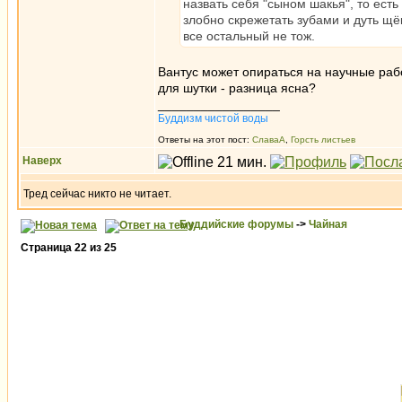
назвать себя "сыном шакья", то ес
злобно скрежетать зубами и дуть щё
все остальный не тож.
Вантус может опираться на научные работ
для шутки - разница ясна?
_________________
Буддизм чистой воды
Ответы на этот пост:
СлаваА
,
Горсть листьев
Наверх
Тред сейчас никто не читает.
Буддийские форумы
->
Чайная
Страница
22
из
25