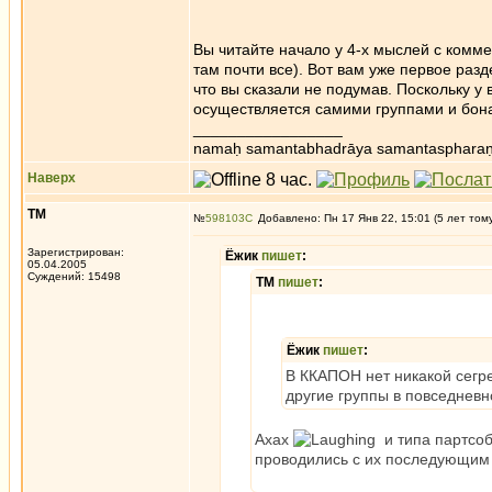
Вы читайте начало у 4-х мыслей с коммен
там почти все). Вот вам уже первое раз
что вы сказали не подумав. Поскольку у 
осуществляется самими группами и бонам
_________________
namaḥ samantabhadrāya samantaspharaṇ
Наверх
ТМ
№
598103
Добавлено: Пн 17 Янв 22, 15:01 (5 лет том
Зарегистрирован:
Ёжик
пишет
:
05.04.2005
Суждений: 15498
ТМ
пишет
:
Ёжик
пишет
:
В ККАПОН нет никакой сегре
другие группы в повседневн
Ахах
и типа партсоб
проводились с их последующим