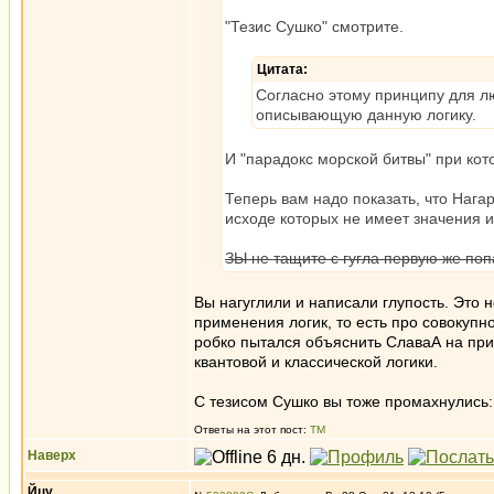
"Тезис Сушко" смотрите.
Цитата:
Согласно этому принципу для л
описывающую данную логику.
И "парадокс морской битвы" при кот
Теперь вам надо показать, что Наг
исходе которых не имеет значения и
ЗЫ не тащите с гугла первую же по
Вы нагуглили и написали глупость. Это 
применения логик, то есть про совокупн
робко пытался объяснить СлаваА на при
квантовой и классической логики.
С тезисом Сушко вы тоже промахнулись: 
Ответы на этот пост:
ТМ
Наверх
Йцу