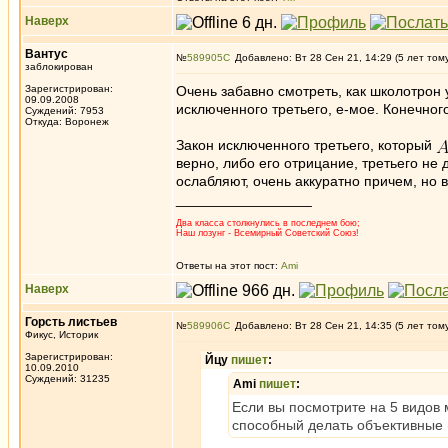
Наверх
Вантус
№
589905
Добавлено: Вт 28 Сен 21, 14:29 (5 лет том
заблокирован
Зарегистрирован:
Очень забавно смотреть, как школотрон 
09.09.2008
исключенного третьего, е-мое. Конечног
Суждений: 7953
Откуда: Воронеж
Закон исключенного третьего, который
верно, либо его отрицание, третьего не
ослабляют, очень аккуратно причем, но 
_________________
Два класса столкнулись в последнем бою;
Наш лозунг - Всемирный Советский Союз!
Ответы на этот пост:
Ami
Наверх
Горсть листьев
№
589906
Добавлено: Вт 28 Сен 21, 14:35 (5 лет том
Фикус, Историк
Зарегистрирован:
Йцу
пишет
:
10.09.2010
Суждений: 31235
Ami
пишет
:
Если вы посмотрите на 5 видов м
способный делать объективные