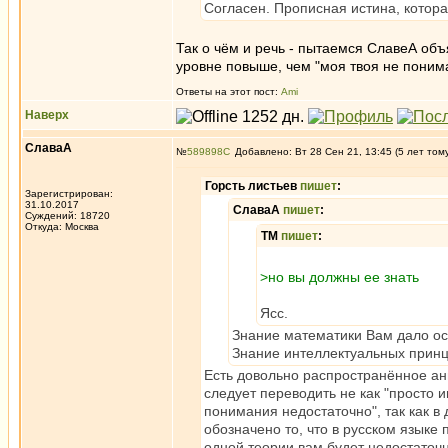
Согласен. Прописная истина, котора
Так о чём и речь - пытаемся СлавеА об
уровне повыше, чем "моя твоя не поним
Ответы на этот пост:
Ami
Наверх
СлаваА
№
589898
Добавлено: Вт 28 Сен 21, 13:45 (5 лет том
Горсть листьев
пишет
:
Зарегистрирован:
31.10.2017
СлаваА
пишет
:
Суждений: 18720
Откуда: Москва
ТМ
пишет
:
>но вы должны ее знать
Ясс.
Знание математики Вам дало ос
Знание интеллектуальных принц
Есть довольно распространённое англ
следует переводить не как "просто и
понимания недостаточно", так как в 
обозначено то, что в русском языке п
одной теории вам будет недостаточно