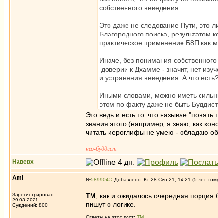
собственного неведения.
Это даже не следование Пути, это 
Благородного поиска, результатом 
практическое применение Б8П как м
Иначе, без понимания собственного н
доверии к Дхамме - значит, нет изу
и устранения неведения. А что есть?
Иными словами, можно иметь сильны
этом по факту даже не быть Буддист
Это ведь и есть то, что называе "понять
знания этого (например, я знаю, как кон
читать иероглифы не умею - обладаю об
_________________
нео-буддист
Наверх
Ami
№
589904
Добавлено: Вт 28 Сен 21, 14:21 (5 лет том
Зарегистрирован:
ТМ
, как и ожидалось очередная порция б
29.03.2021
пишут о логике.
Суждений: 800
Ответы на этот пост:
ТМ