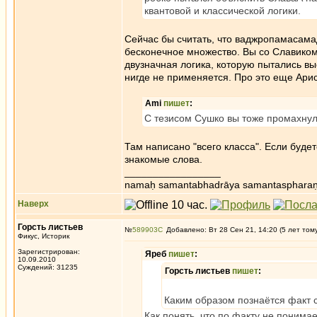
квантовой и классической логики.
Сейчас бы считать, что ваджропамасамад
бесконечное множество. Вы со Славиком
двузначная логика, которую пытались вы
нигде не применяется. Про это еще Арис
Ami
пишет
:
С тезисом Сушко вы тоже промахнули
Там написано "всего класса". Если будет
знакомые слова.
_________________
namaḥ samantabhadrāya samantaspharaṇ
Наверх
Горсть листьев
№
589903
Добавлено: Вт 28 Сен 21, 14:20 (5 лет том
Фикус, Историк
Зарегистрирован:
Яреб
пишет
:
10.09.2010
Суждений: 31235
Горсть листьев
пишет
:
Каким образом познаётся факт 
Как понять, что по факту не понима