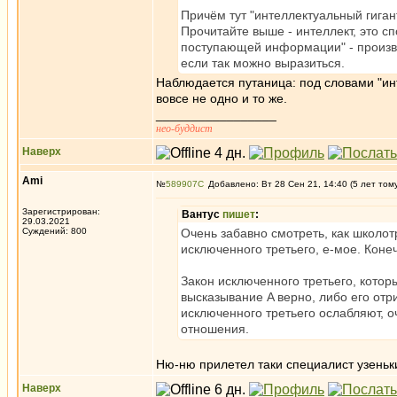
Причём тут "интеллектуальный гиган
Прочитайте выше - интеллект, это с
поступающей информации" - производ
если так можно выразиться.
Наблюдается путаница: под словами "ин
вовсе не одно и то же.
_________________
нео-буддист
Наверх
Ami
№
589907
Добавлено: Вт 28 Сен 21, 14:40 (5 лет том
Зарегистрирован:
Вантус
пишет
:
29.03.2021
Суждений: 800
Очень забавно смотреть, как школот
исключенного третьего, е-мое. Коне
Закон исключенного третьего, кото
высказывание A верно, либо его отр
исключенного третьего ослабляют, о
отношения.
Ню-ню прилетел таки специалист узеньк
Наверх