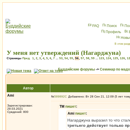
FAQ
Поиск
По
Профиль
Новы
В этом разд
У меня нет утверждений (Нагарджуна)
Страницы
Пред.
1
,
2
,
3
,
4
,
5
,
6
,
7
...
53
,
54
,
55
,
56
,
57
,
58
,
59
...
123
,
124
,
125
,
126
,
1
Буддийские форумы
->
Семинар по мад
Автор
Ami
№
589892
Добавлено: Вт 28 Сен 21, 12:09 (5 лет том
Зарегистрирован:
ТМ
пишет
:
29.03.2021
Суждений: 800
Ami
пишет
:
Нагарджуна выразил то что стал
третьего действует только п