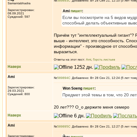
№
589893
Добавлено: Вт 28 Сен 21, 12:10 (5 лет том
Samantabhadra
Зарегистрирован:
Ami
пишет
:
08.09.2021
Суждений: 597
Если вы посмотрите на 5 видов мудро
способный делать объективные выв
Причём тут "интеллектуальный гигант"? 
выше - интеллект, это способность. Спо
информации" - производное от способност
выразиться.
Ответы на этот пост:
Ami
,
Горсть листьев
Наверх
Ami
№
589894
Добавлено: Вт 28 Сен 21, 12:24 (5 лет том
Зарегистрирован:
Won Soeng
пишет
:
29.03.2021
Суждений: 800
Предмет этой темы в том, что 20 ле
20 лет??? О_о держите меня семеро
Наверх
Ami
№
589895
Добавлено: Вт 28 Сен 21, 12:27 (5 лет том
Зарегистрирован: