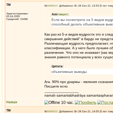
ТМ
№
589901
Добавлено: Вт 28 Сен 21, 13:53 (5 лет том
Зарегистрирован:
Ami
пишет
:
05.04.2005
Суждений: 15499
Если вы посмотрите на 5 видов мудро
способный делать объективные выв
Как раз из 5-и видов мудрости это и сле
свершения действий" в бардо не предст
Различающая мудрость предполагает, чт
классификации. А у него было лучшее о
различение. Что оно не искажает (как зе
знания равного потенциала у всех сущес
Цитата:
объективные выводы
Ага. 90% про дхармы - явления сознания
Писшите есчо.
_________________
namaḥ samantabhadrāya samantaspharaṇ
Наверх
ТМ
№
589902
Добавлено: Вт 28 Сен 21, 14:05 (5 лет том