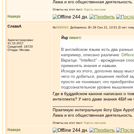
Лама и его общественная деятельность.
Ответы на этот пост:
Горсть листьев
Наверх
СлаваА
№
589900
Добавлено: Вт 28 Сен 21, 13:51 (5 лет том
Йцу
пишет
:
Зарегистрирован:
31.10.2017
Суждений: 18720
В английском языке есть два разных сл
Откуда: Москва
например, описано различие:
Differ
Вкратце: "Intellect" - врождённая сп
применять знания и навыки.
Исходя из этого, дополню вашу мысль:
чего-то добиться, решения любой з
просто не понимает, что приобретён
подсознательном уровне мышления 
Где в буддийском каноне написано о том
интеллекта? У него даже знания 4БИ не 
_________________
Практикую интегральную йогу Шри Ауроб
Лама и его общественная деятельность.
Ответы на этот пост:
Горсть листьев
Наверх