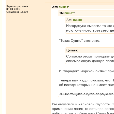
Зарегистрирован:
Ami
пишет
:
05.04.2005
Суждений: 15499
ТМ
пишет
:
Ami
пишет
:
Нагарджуна выразил то что 
исключенного третьего д
"Тезис Сушко" смотрите.
Цитата:
Согласно этому принципу д
описывающую данную логик
И "парадокс морской битвы" при
Теперь вам надо показать, что
об исходе которых не имеет зна
ЗЫ не тащите с гугла первую ж
Вы нагуглили и написали глупость. 
применения логик, то есть про сово
робко пытался объяснить СлаваА на