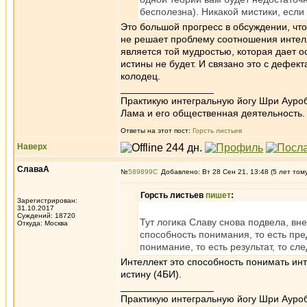
бесполезна). Никакой мистики, если
Это большой прогресс в обсуждении, что
не решает проблему соотношения интелле
является той мудростью, которая дает о
истины не будет. И связано это с дефек
колодец.
_________________
Практикую интегральную йогу Шри Ауроб
Лама и его общественная деятельность.
Ответы на этот пост:
Горсть листьев
Наверх
СлаваА
№
589899
Добавлено: Вт 28 Сен 21, 13:48 (5 лет том
Горсть листьев
пишет
:
Зарегистрирован:
31.10.2017
Суждений: 18720
Тут логика Славу снова подвела, вне
Откуда: Москва
способность понимания, то есть пре
понимание, то есть результат, то с
Интеллект это способность понимать ин
истину (4БИ).
_________________
Практикую интегральную йогу Шри Ауроб