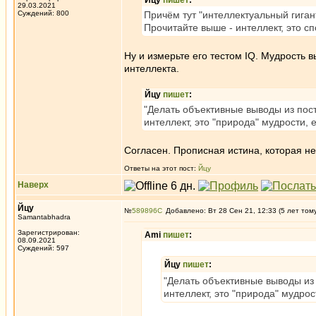
Йцу
пишет
:
29.03.2021
Суждений: 800
Причём тут "интеллектуальный гиган
Прочитайте выше - интеллект, это с
Ну и измерьте его тестом IQ. Мудрость в
интеллекта.
Йцу
пишет
:
"Делать объективные выводы из пос
интеллект, это "природа" мудрости, 
Согласен. Прописная истина, которая не
Ответы на этот пост:
Йцу
Наверх
Йцу
№
589896
Добавлено: Вт 28 Сен 21, 12:33 (5 лет том
Samantabhadra
Зарегистрирован:
Ami
пишет
:
08.09.2021
Суждений: 597
Йцу
пишет
:
"Делать объективные выводы из 
интеллект, это "природа" мудрос